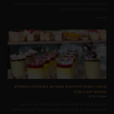
להניח שאתם מדמיינים עכשיו שולחן ארוך, מפה לבנה וקצת עייפה,
וכמה מגשים של בורקסים שראו
קרא עוד »
קינוחי כוסות לאירועים עסקיים: הפינאלה המושלם
שכולם ידברו עליו
27.07.2026
תעצמו לרגע עיניים ותדמיינו את סצנת הקינוחים באירוע החברה
האחרון שהייתם בו. סביר להניח שהתמונה שעולה לכם בראש כוללת