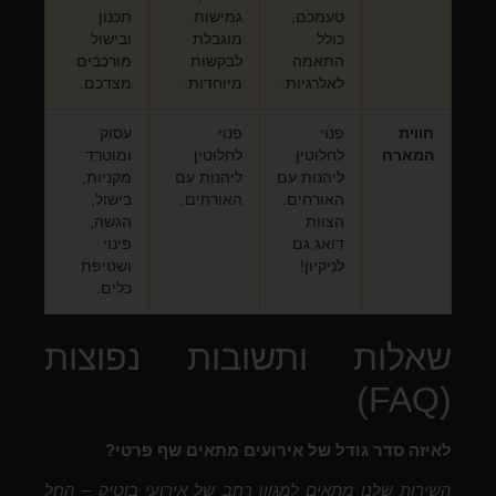
טעמכם,
גמישות
תכנון
כולל
מוגבלת
ובישול
התאמה
לבקשות
מורכבים
לאלרגיות.
מיוחדות.
מצדכם.
חווית
פנוי
פנוי
עסוק
המארח
לחלוטין
לחלוטין
ומוטרד
ליהנות עם
ליהנות עם
מקניות,
האורחים.
האורחים.
בישול,
הצוות
הגשה,
דואג גם
פינוי
לניקיון!
ושטיפת
כלים.
שאלות ותשובות נפוצות
(FAQ)
לאיזה סדר גודל של אירועים מתאים שף פרטי?
השירות שלנו מתאים למגוון רחב של אירועי בוטיק – החל