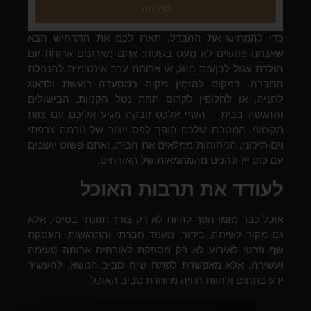
שליחה
כדי להמחיש את ההבדל, תארו לכם את התרחיש הבא
שאנחנו פוגשים לא מעט בשטח: אתם מארגנים ארוחת יום
הולדת עגול לבן/בת הזוג, או ארוחת ערב אינטימית להנהלת
החברה. במקום להזמין מקום במסעדה רועשת ולדאוג
לחניה, או לחלופין לקרוס תחת נטל הקניות, הבישולים
וההגשה בבית – השף אלכס זובקה מגיע אליכם עם צוות
מקצועי. המטבח שלכם הופך לפס ייצור של גורמה צרפתי
וים-תיכוני, הניחוחות ממלאים את הבית, ואתם פשוט יושבים
עם כוס יין ונהנים מהמחמאות של האורחים.
לעודד את תרבות האוכל
אוכל כבר מזמן הפך להיות לא רק צורך תזונתי בסיסי, אלא
גם מקור לשיחה, בידור, מעמד חברתי והתרגשות.
העסקת
שף פרטי לאירוע לא רק מספקת לאורחים ארוחה טעימה
ועשירה, אלא מאפשרת לפתח שיח סביב הנושא, להעשיר
ידע בתחום ולחוות חוויה מיוחדת סביב האוכל.