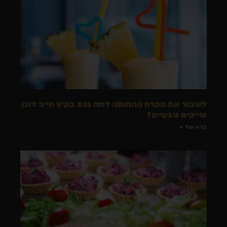
לשבור את הקרח (והחום): למה כנס בקיץ חייב דוכן
שייקים טבעיים?
קרא עוד »