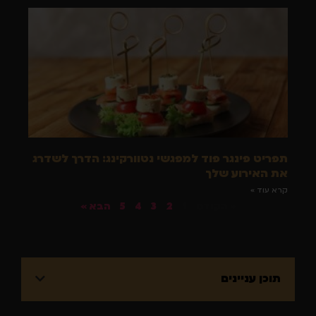
תפריט פינגר פוד למפגשי נטוורקינג: הדרך לשדרג
את האירוע שלך
קרא עוד »
« הקודם
1
2
3
4
5
הבא »
תוכן עניינים