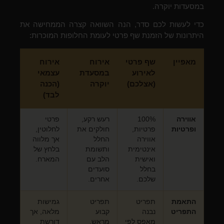
במסעדות יוקרה.
כדי לעשות לכם סדר, הנה השוואה קצרה הממחישה את
היתרונות של הזמנת שף פרטי לעומת החלופות המוכרות:
מאפיין
שף פרטי
אירוח
אירוח
לאירוע
במסעדת
עצמאי
(אצלכם)
יוקרה
(הכנה
לבד)
אווירה
100%
רעש רקע,
פרטי
ופרטיות
פרטיות,
חולקים את
לחלוטין,
אווירה
החלל
אך מלווה
אינטימית
ותשומת
בלחץ של
ואישית
הלב עם
המארח.
בחלל
סועדים
שלכם.
אחרים.
התאמת
תפריט
תפריט
גמישות
התפריט
נבנה
קבוע
מלאה, אך
מאפס לפי
מראש,
דורשת