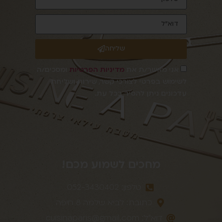
שליחה
אני מאשר/ת את
מדיניות הפרטיות
ומסכים/ה
לשימוש בפרטי לצורכי קשר, שירות ושליחת
עדכונים ניתן להסיר בכל עת.
מחכים לשמוע מכם!
טלפון: 052-3430402
כתובת: לביא שלמה 8 חיפה
דוא״לֹ:
cuisinaparis@gmail.com