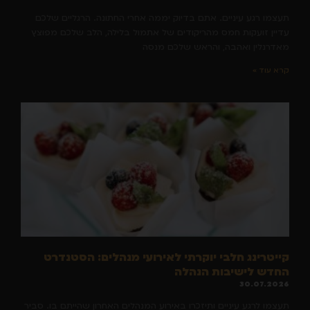
תעצמו רגע עיניים. אתם בדיוק יממה אחרי החתונה. הרגליים שלכם
עדיין זועקות חמס מהריקודים של אתמול בלילה, הלב שלכם מפוצץ
מאדרנלין ואהבה, והראש שלכם מנסה
קרא עוד »
קייטרינג חלבי יוקרתי לאירועי מנהלים: הסטנדרט
החדש לישיבות הנהלה
30.07.2026
תעצמו לרגע עיניים ותיזכרו באירוע המנהלים האחרון שהייתם בו. סביר