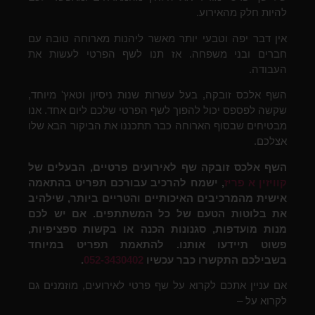
להיות חלק מהאירוע.
אין דבר יפה וטבעי יותר מאשר ליהנות מארוחה טובה עם
חברים ובני משפחה. אז תנו לשף הפרטי לעשות את
העבודה.
השף אלכס זובקה, בעל עשרות שנות ניסיון וטאץ' מיוחד,
שקשה לפספס יכול להפוך לשף הפרטי שלכם ליום אחד. אנו
מבטיחים שבסוף הארוחה כבר תתכננו את הביקור הבא שלו
אצלכם.
השף אלכס זובקה
שף לאירועים פרטיים
, הבעלים של
קוויזין א פריז
,
ישמח להרכיב עבורכם תפריט בהתאמה
אישית מהמרכיבים האיכותיים והטריים ביותר, שילהיב
את בלוטות הטעם של כל המשתתפים. אם יש לכם
מנות מועדפות, סגנונות הכנה או בקשות ספציפיות,
פשוט תיידעו אותנו. להתאמת תפריט במיוחד
בשבילכם התקשרו כבר עכשיו
052-3430402
.
אם עניין אתכם לקרוא על שף פרטי לאירועים, מוזמנים גם
לקרוא על –