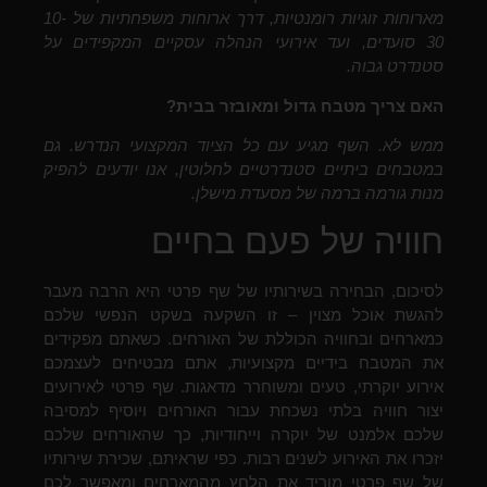
מארוחות זוגיות רומנטיות, דרך ארוחות משפחתיות של 10-
30 סועדים, ועד אירועי הנהלה עסקיים המקפידים על
סטנדרט גבוה.
האם צריך מטבח גדול ומאובזר בבית?
ממש לא. השף מגיע עם כל הציוד המקצועי הנדרש. גם
במטבחים ביתיים סטנדרטיים לחלוטין, אנו יודעים להפיק
מנות גורמה ברמה של מסעדת מישלן.
חוויה של פעם בחיים
לסיכום, הבחירה בשירותיו של שף פרטי היא הרבה מעבר
להגשת אוכל מצוין – זו השקעה בשקט הנפשי שלכם
כמארחים ובחוויה הכוללת של האורחים. כשאתם מפקידים
את המטבח בידיים מקצועיות, אתם מבטיחים לעצמכם
אירוע יוקרתי, טעים ומשוחרר מדאגות.
שף פרטי לאירועים
יצור חוויה בלתי נשכחת עבור האורחים ויוסיף למסיבה
שלכם אלמנט של יוקרה וייחודיות, כך שהאורחים שלכם
יזכרו את האירוע לשנים רבות.
כפי שראיתם, שכירת שירותיו
של שף פרטי מוריד את הלחץ מהמארחים ומאפשר לכם