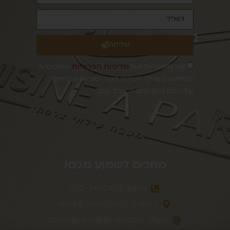
שליחה
אני מאשר/ת את
מדיניות הפרטיות
ומסכים/ה
לשימוש בפרטי לצורכי קשר, שירות ושליחת
עדכונים ניתן להסיר בכל עת.
מחכים לשמוע מכם!
טלפון: 052-3430402
כתובת: לביא שלמה 8 חיפה
דוא״לֹ:
cuisinaparis@gmail.com