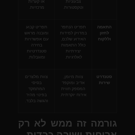
צבעוניות
או קערות
וטקסטורות.
מרכזיות.
התאמה
תפריט הנתפר
תפריט קבוע
לחזון
במדויק למידות
ומובנה מראש
וללקוח
האירוע שלכם,
עם אפשרויות
כולל התאמות
בחירה
יצירתיות
סטנדרטיות
לאלרגיות.
ומוגבלות.
סטנדרט
צוות מיומן,
צוות מלצרים
שירות
אדיב ומוקפד
בסיסי
המספק חווית
המתמקד
אירוח יוקרתית.
בפינוי מהיר
והגשה בלבד.
גורמה זה ממש לא רק
ארוחות ישיבה כבדות