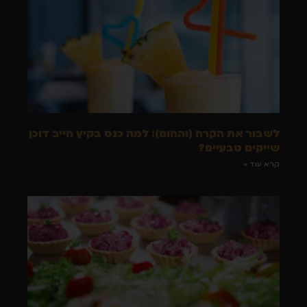
לשבור את הקרח (והחום): למה כנס בקיץ חייב דוכן
שייקים טבעיים?
קרא עוד »