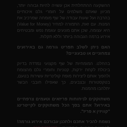
ההשקעה ההתחלתית אכן עשויה להיות גבוהה יותר,
מכיוון שאתם משלמים על חומרי גלם איכותיים
בהרבה ועל שעות עבודה של שף מומחה שמרכיב את
המנות. עם זאת, התמורה למחיר (Value for Money)
היא עצומה, שכן אתם מונעים עוגמת נפש ומבטיחים
אירוע ברמה הגבוהה ביותר וללא תקלות.
האם ניתן לשלב תפריט גורמה גם באירועים
צמחוניים או טבעוניים?
בהחלט. המומחיות של שף מקצועי נמדדת בדיוק
ביכולת לקחת ירקות, קטניות וחומרי גלם מהצומח
ולהפוך אותם ליצירות מופת קולינריות עשירות בטעם,
בטקסטורות ובצבעים, כך שאפילו חובבי הבשר
יתלהבו מהמנות.
משתוקקים לניחוחות פריזאים וטעמים צרפתיים
באירוע? אתם בסך הכל משתוקקים לקייטרינג
"קוויזין א פריז".
נשמח להכיר אתכם ולתכנן עבורכם אירוע גורמה!