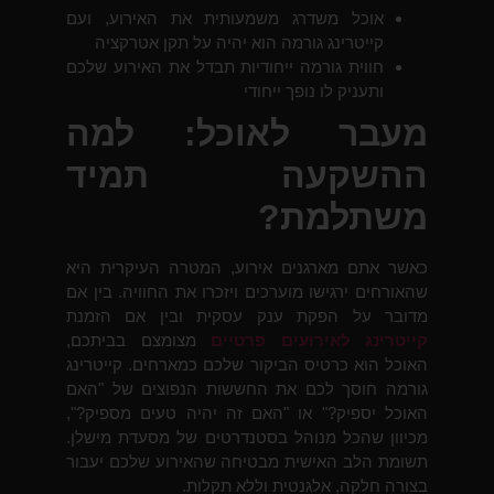
אוכל משדרג משמעותית את האירוע, ועם
קייטרינג גורמה הוא יהיה על תקן אטרקציה
חווית גורמה ייחודיות תבדל את האירוע שלכם
ותעניק לו נופך ייחודי
מעבר לאוכל: למה
ההשקעה תמיד
משתלמת?
כאשר אתם מארגנים אירוע, המטרה העיקרית היא
שהאורחים ירגישו מוערכים ויזכרו את החוויה. בין אם
מדובר על הפקת ענק עסקית ובין אם הזמנת
קייטרינג לאירועים פרטיים
מצומצם בביתכם,
האוכל הוא כרטיס הביקור שלכם כמארחים. קייטרינג
גורמה חוסך לכם את החששות הנפוצים של "האם
האוכל יספיק?" או "האם זה יהיה טעים מספיק?",
מכיוון שהכל מנוהל בסטנדרטים של מסעדת מישלן.
תשומת הלב האישית מבטיחה שהאירוע שלכם יעבור
בצורה חלקה, אלגנטית וללא תקלות.