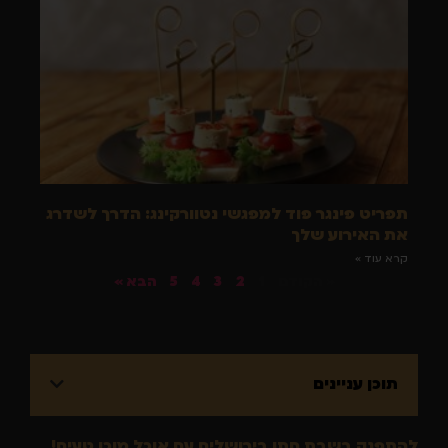
תפריט פינגר פוד למפגשי נטוורקינג: הדרך לשדרג
את האירוע שלך
קרא עוד »
« הקודם
1
2
3
4
5
הבא »
תוכן עניינים
להתפנק בשבת חתן בירושלים עם אוכל מוכן טעים!