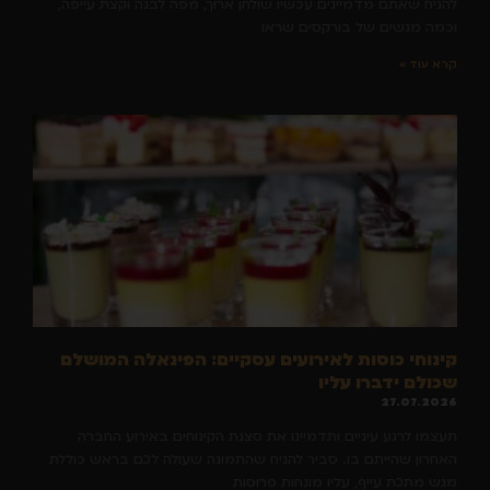
להניח שאתם מדמיינים עכשיו שולחן ארוך, מפה לבנה וקצת עייפה,
וכמה מגשים של בורקסים שראו
קרא עוד »
קינוחי כוסות לאירועים עסקיים: הפינאלה המושלם
שכולם ידברו עליו
27.07.2026
תעצמו לרגע עיניים ותדמיינו את סצנת הקינוחים באירוע החברה
האחרון שהייתם בו. סביר להניח שהתמונה שעולה לכם בראש כוללת
מגש מתכת עייף, עליו מונחות פרוסות