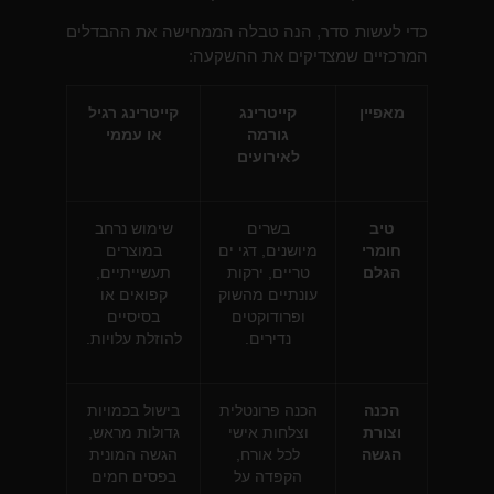
כדי לעשות סדר, הנה טבלה הממחישה את ההבדלים
המרכזיים שמצדיקים את ההשקעה:
מאפיין
קייטרינג
קייטרינג רגיל
גורמה
או עממי
לאירועים
טיב
בשרים
שימוש נרחב
חומרי
מיושנים, דגי ים
במוצרים
הגלם
טריים, ירקות
תעשייתיים,
עונתיים מהשוק
קפואים או
ופרודוקטים
בסיסיים
נדירים.
להוזלת עלויות.
הכנה
הכנה פרונטלית
בישול בכמויות
וצורת
וצלחות אישי
גדולות מראש,
הגשה
לכל אורח,
הגשה המונית
הקפדה על
בפסים חמים