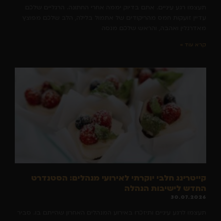
תעצמו רגע עיניים. אתם בדיוק יממה אחרי החתונה. הרגליים שלכם
עדיין זועקות חמס מהריקודים של אתמול בלילה, הלב שלכם מפוצץ
מאדרנלין ואהבה, והראש שלכם מנסה
קרא עוד »
קייטרינג חלבי יוקרתי לאירועי מנהלים: הסטנדרט
החדש לישיבות הנהלה
30.07.2026
תעצמו לרגע עיניים ותיזכרו באירוע המנהלים האחרון שהייתם בו. סביר