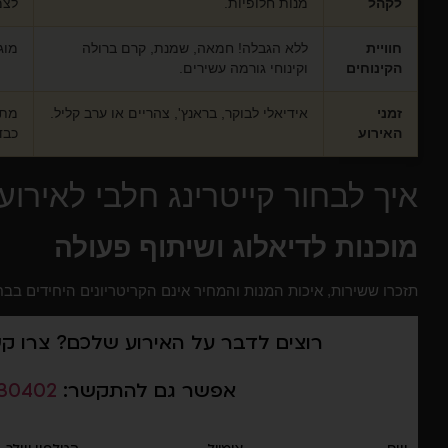
לקהל
מנות חלופיות.
לצמ
חוויית
ללא הגבלה! חמאה, שמנת, קרם ברולה
מוג
הקינוחים
וקינוחי גורמה עשירים.
זמני
אידיאלי לבוקר, בראנץ', צהריים או ערב קליל.
מתא
האירוע
כבד
איך לבחור קייטרינג חלבי לאירוע
מוכנות לדיאלוג ושיתוף פעולה
תזכרו ששירות, איכות המנות והמחיר אינם הקריטריונים היחידים בבחי
רוצים לדבר על האירוע שלכם? צרו ק
אפשר גם להתקשר:
30402