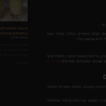
י?
קינוחי כוסות לא
המושלם שכולם י
יודעים לשלב בתפריט החלבי מבחר מנות
27.07.2026
 ירגיש שחשבו עליו.
תעצמו לרגע עיניים ו
האחרון שהייתם בו. 
כוללת מגש מתכת עייף
וטיק, בריתות בשעות הבוקר, חתונות שישי
טיים שבהם המארחים מעדיפים
קייטרינג
קרא עוד »
דקויות הקטנות, המנות הסודיות והטאץ'
ווירה קסומה עם ניחוח צרפתי, שתתלווה