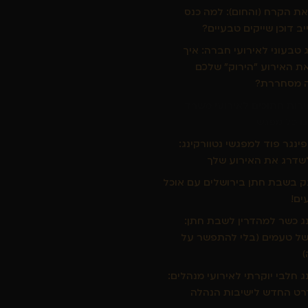
ת הקרח (והחום): למה כנס
יב דוכן שייקים טבעיים?
ג טבעוני לאירועי חברה: איך
ת האירוע "הירוק" שלכם
 מסחררת?
ירות חתוכים לאירועי משרד
ו כל מפגש
ינגר פוד למפגשי נטוורקינג:
שדרג את האירוע שלך
 בשבת חתן בירושלים עם אוכל
ים!
נג כשר למהדרין לשבת חתן:
של טעמים (בלי להתפשר על
ג חלבי יוקרתי לאירועי מנהלים:
ט החדש לישיבות הנהלה