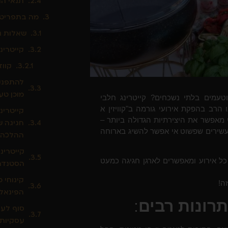
תנאי ה
מה בתפריט?
שאלות נפ
קייטרינ
קווז
להתפנק
מוכן טע
וטעמים בלתי נשכחים? קייטרינג חלבי
הרב בהפקת אירועי גורמה ב"קוויזין א
קייטרינ
 מאפשר את היצירתיות הגדולה ביותר –
חגיגה 
 עשירים שפשוט אי אפשר להשיג בארוחה
ההלכה)
קייטרינ
 כל אירוע ומאפשרים
לארגן חגיגה כמעט
הסטנדר
קינוחי 
ה!
הפינאלה
תרונות רבים
:
סוף לעי
עסקיות 