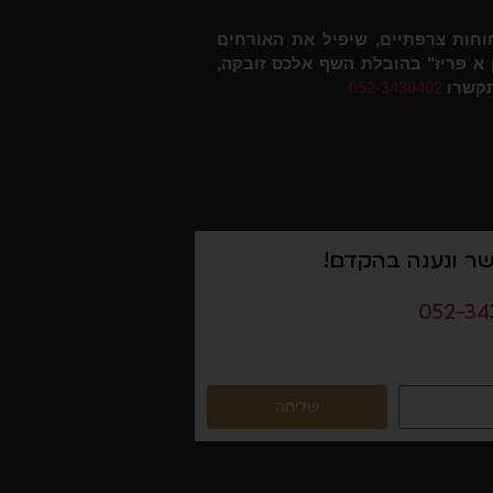
וחות צרפתיים, שיפיל את האורחים
שת VIP? קייטרינג "קוויזין א פריז" בהובלת השף אלכס זובקה,
תקשרו
052-3430402
שר ונענה בהקדם!
052-34
שליחה