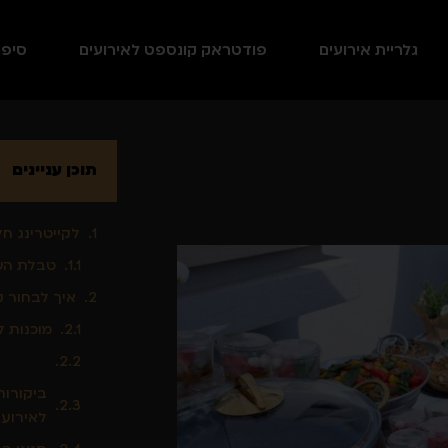
גלריית אירועים
פודטראק קונספט לאירועים
סיפו
תוכן עניינים
לקייטרינג חל
טבלת השו
איך לבחור ק
מוכנות ל
ביקורות
לאירועי