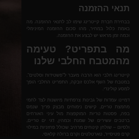
תנאי ההזמנה
בבחירת חברת קייטרינג שימו לב לתנאי ההזמנה. מה
באמת כלול במחיר, מהו סכום ההזמנה המינימלי
וכמה זמן מראש יש לבצע את ההזמנה.
מה בתפריט? טעימה
מהמטבח החלבי שלנו
קייטרינג חלבי הוא הרבה מעבר ל"פשטידות וסלטים".
במטבח של השף אלכס זובקה, התפריט החלבי הופך
למסע קולינרי.
דמיינו עמדות של גבינות צרפתיות מיושנות לצד לחמי
מחמצת טריים, קישים נימוחים מבצק פריך שנמס
בפה, פסטות טריות המוקפצות מול עיני האורחים
ברטבים עשירים של שמנת וכמהין, דגי ים טריים,
ולסיום – שולחן קינוחים מרהיב שכולל פחזניות במילוי
קרם פטיסייר, טארטלטים וקרם ברולה קלאסי.