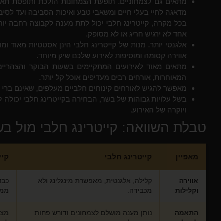
מתאים גם לצמחוניים. תופעת הצמחונות הולכת ותופסת תאוצ
מדאגה לחיי בעלי חיים ומשאבי טבע ואיכות הסביבה ועד לסיבו
בכל מקרה, קייטרינג חלבי יכול לתת מענה לקבוצה רחבה יות
אחד לא ירגיש חריג או לא מסופק.
אלגנטי יותר. מנות של קייטרינג חלבי הינן אסטטיות מאוד ומ
אווירה קסומה ומוסיפות לאירוע שלכם שיק מיוחד.
מתאים מאוד לאירועים המתקיימים בשעות הבוקר והצהריים
המאוחרות, אורחים רבים מעדיפים אוכל קל יותר.
מאפשר להגיש לאורחים קינוחים חלביים מעלפים, שאינם ברי
בשל עלויות גבוהות של בשר, הבחירה בקייטרינג חלבי יכולה ל
ויוקרה של האירוע.
טבלת השוואה: קייטרינג חלבי מול בש
מאפיין
קייטרינג חלבי
קיי
אווירה
קלילה, אלגנטית, מאפשרת מינגלינג ולא
כבד
וקלילות
מכבידה.
ממו
התאמה
נותן מענה מושלם לצמחונים ודורש פחות
מצר