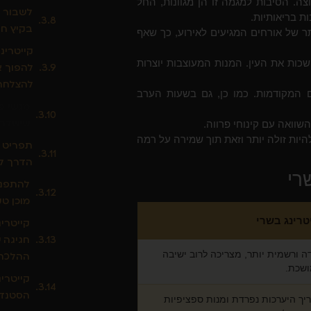
ה. הסיבות למגמה זו הן מגוונות, החל
לשבור א
ת בריאותיות.
בקיץ חי
ר של אורחים המגיעים לאירוע, כך שאף
קייטרינ
ושכות את העין. המנות המעוצבות יוצרות
להפוך א
להצלחה
 המקודמות. כמו כן, גם בשעות הערב
מגשי פ
שישדרג
השוואה עם קינוחי פרווה.
היות זולה יותר וזאת תוך שמירה על רמה
תפריט פ
הדרך ל
רי
להתפנק
מוכן טע
טרינג בשרי
קייטרי
חגיגה 
ה ורשמית יותר, מצריכה לרוב ישיבה
ההלכה)
שכת.
קייטרינ
הסטנדר
יך היערכות נפרדת ומנות ספציפיות