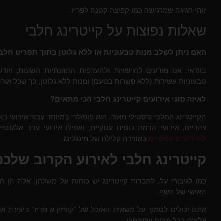
זוהי חגיגה שמרגישה כמו קפיצה קטנה לפריז.
שאלות נפוצות על קייטרינג חלבי
האם ניתן לשלב מנות טבעוניות או ללא גלוטן בתוך תפריט חלב
בוודאי. אנו מודעים לרגישויות ולהעדפות התזונתיות השונות, ו
טבעוניות עשירות (ללא פשרות בטעם) ומנות ללא גלוטן, כך שכל אורח
לאיזה סוגי אירועים קייטרינג חלבי הכי מתאים?
הקייטרינג החלבי ורסטילי מאוד. הוא פופולרי במיוחד עבור אירועי ב
צהריים, אירועי הרמת כוסית עסקיים, ואפילו אירועי ערב אלגנ
לאירועים עסקיים
ב
אווירה קלילה של מינגלינג.
קייטרינג חלבי לאירוע הקרוב שלכם
כמו לגיבורי על, לחברות קייטרינג יש כוחות על משלהן. אלה הן ה
האישי של השף.
אתם יכולים לסמוך
על משאית האוכל של "קוויזין א פריז
" ביצירת א
אליכם בכל מקום שתחפצו.