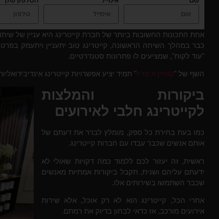
שם
אימייל
הטלפון שלך
אחת התכונות החשובות ביותר של חברת קייטרינג היא עניין של שיתו
כבר במהלך השיחה הראשונה, קייטרינג טוב יתעניין ויתעמק בפרטי
"עוד לקוח", שמציעים לו פתרונות סטנדרטיים.
השף של
"
קוויזין א פריז
" תמיד יציע אפשרויות קייטרינג אינדיבידואלי
ביקורות והמלצות
לקייטרינג חלבי לאירועים
כמו בעת בחירת כל ספק, מומלץ לברר את דעתם של
אותם אנשים שכבר עבדו עם חברות קייטרינג.
ראשית, זה יעזור לכם ללמוד כמה דקויות שאולי לא
ידעתם עליהם ושנית, תקבל ביקורות אמתיות מאנשים
שכבר השתמשו בשירותים אלו.
אחרי הכל, קייטרינג הוא לא רק אוכל, אלא שירות
אירועים מורכב, אז כדאי לבחון בדיוק את רמתם.