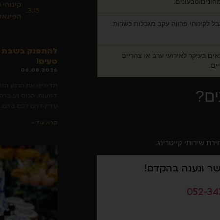
חונים/טבעונים.
קינוחי 
הפינאל
בל לקינוחי פרווה עקב מגבלות כשרות.
להתפנק בשבת חת
ים בעיקר לאירועי ערב או צהריים
טעים!
ים.
06.08.2026
תדמיינו את הרגע הז
ים?
דמעות, הכוס נשברה, 
עדיין זורם לכם בדם. 
קרא עוד »
רת שירותי קייטרינג.
שר ונענה בהקדם!
052-34