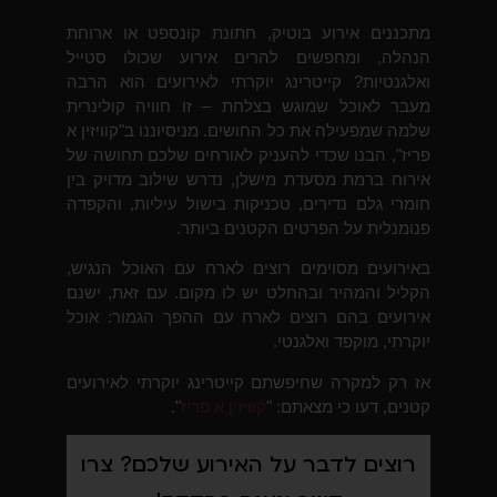
מתכננים אירוע בוטיק, חתונת קונספט או ארוחת
הנהלה, ומחפשים להרים אירוע שכולו סטייל
ואלגנטיות? קייטרינג יוקרתי לאירועים הוא הרבה
מעבר לאוכל שמוגש בצלחת – זו חוויה קולינרית
שלמה שמפעילה את כל החושים. מניסיוננו ב"קוויזין א
פריז", הבנו שכדי להעניק לאורחים שלכם תחושה של
אירוח ברמת מסעדת מישלן, נדרש שילוב מדויק בין
חומרי גלם נדירים, טכניקות בישול עיליות, והקפדה
פנומנלית על הפרטים הקטנים ביותר.
באירועים מסוימים רוצים לארח עם האוכל הנגיש,
הקליל והמהיר ובהחלט יש לו מקום. עם זאת, ישנם
אירועים בהם רוצים לארח עם ההפך הגמור: אוכל
יוקרתי, מוקפד ואלגנטי.
אז רק למקרה שחיפשתם קייטרינג יוקרתי לאירועים
קטנים, דעו כי מצאתם: "
קוויזין א פריז
".
רוצים לדבר על האירוע שלכם? צרו