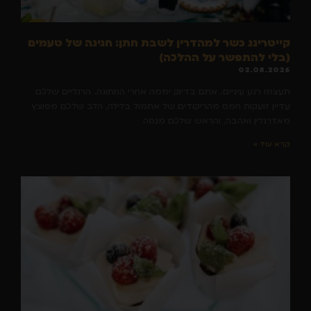
קייטרינג כשר למהדרין לשבת חתן: חגיגה של טעמים
(בלי להתפשר על ההלכה)
02.08.2026
תעצמו רגע עיניים. אתם בדיוק יממה אחרי החתונה. הרגליים שלכם
עדיין זועקות חמס מהריקודים של אתמול בלילה, הלב שלכם מפוצץ
מאדרנלין ואהבה, והראש שלכם מנסה
קרא עוד »