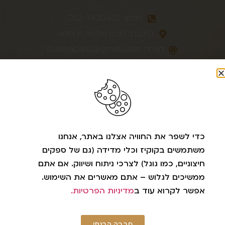
טלפון: 052-3430402
כתובת: לביא שלמה 8 חיפה
דוא״לֹ:
cuisinaparis@gmail.com
עיקבו אחרינו ברשתות
כדי לשפר את החוויה אצלנו באתר, אנחנו
משתמשים בקוקיז וכלי מדידה (גם של ספקים
חיצוניים, כמו גוגל) לצרכי ניתוח ושיווק. אם אתם
ממשיכים לגלוש – אתם מאשרים את השימוש.
כל הזכויות שמורות © CUISINE A PARIS
אפשר לקרוא עוד ב
מדיניות הפרטיות.
Designed & Build With
and
By
Studio Kulialma – Web Design
​|
דניאל
זריהן קידום אורגני בגוגל
|
מומחה קידום
סבבה הבנתי