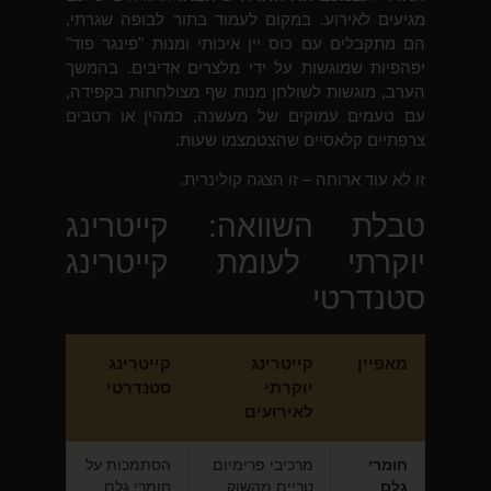
מגיעים לאירוע. במקום לעמוד בתור לבופה שגרתי,
הם מתקבלים עם כוס יין איכותי ומנות "פינגר פוד"
יפהפיות שמוגשות על ידי מלצרים אדיבים. בהמשך
הערב, מוגשות לשולחן מנות שף מצולחתות בקפידה,
עם טעמים עמוקים של מעשנה, כמהין או רטבים
צרפתיים קלאסיים שהצטמצמו שעות.
זו לא עוד ארוחה – זו הצגה קולינרית.
טבלת השוואה: קייטרינג
יוקרתי לעומת קייטרינג
סטנדרטי
מאפיין
קייטרינג
קייטרינג
יוקרתי
סטנדרטי
לאירועים
חומרי
מרכיבי פרימיום
הסתמכות על
גלם
טריים מהשוק,
חומרי גלם