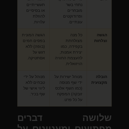
נתחי בשר
תעשייתיים
מובחרים
או בסיסיים
ופרודוקטים
להוזלת
עונתיים.
עלויות.
הגשה
כל מנה
הגשה המונית
וצלחות
מצולחתת
בפסים חמים
בקפידה, כמו
(בופה) ללא
יצירת אמנות,
דגש על
להעצמת החוויה
אסתטיקה.
הויזואלית.
הובלה
מנוהל ישירות על
מנוהל על ידי
מקצועית
ידי שף מנוסה
טבחים ללא
(כמו השף אלכס
ליווי אישי של
זובקה) המפקח
שף בכיר.
על כל פרט.
שלושה דברים
מפתיעים ומעניינים על