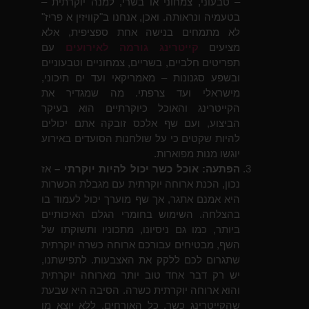
– טבעוני, צמחוני או בשרי, למנה יוקרתית –
בטעמיה ונראותה. ואכן, אנחנו ב"קוויזין א פריז"
לא מתמחים בנישה אחת ספציפית, אלא
מציעים
קייטרינג גורמה לאירועים
עם
תפריטים חלביים, בשריים, צמחוניים וטבעוניים
ובשפע סגנונות – מאמריקאי ועד ים תיכוני,
מישראלי ועד צרפתי. מה שמגדיר את
הקייטרינג והאוכל כיוקרתיים הוא בעיקר
הביצוע, ועם שף אלכס זובקה אתם יכולים
להיות שקטים כי על שולחנות הסועדים באירוע
יוגשו מנות מפוארות.
הפתעה: אוכל כשר יכול להיות יוקרתי –
אז
נכון, הכנת ארוחה יוקרתית עם מגבלת הכשרות
היא אמנם אתגר, אך שף מוערך יכול לעמוד בו
בהצלחה. השימוש בחומרי הגלם האיכותיים
ביותר, כמו גם ניסיונו, מתכוניו ותשוקתו של
השף, מבטיחים עבורכם ארוחה כשרה יוקרתית
שתגרום לכם ללקק את האצבעות. לתפישתנו,
יש רק דבר אחד טוב יותר מארוחה יוקרתית
והוא ארוחה יוקרתית כשרה. הסיבה היא שבעת
שהקייטרינג כשר, כל האורחים, ללא יוצא מן