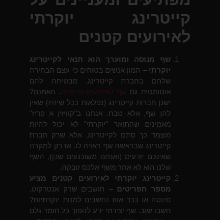
קייטרינג יוקרתי
לאירועים קטנים
שף מנוסה ומוערך הוא תנאי לקייטרינג
יוקרתי –
המון אנשים בטוחים כי עצם הבחירה
שלהם בחברת קייטרינג, מבטיחה להם
אוטומטית גם
שף לאירועים פרטיים
. האמנם?
ישנן חברות קייטרינג (נפלאות ככל שיהיו) שאין
להן שף, אלא טבח. אנחנו ב"קוויזין א פריז"
מאמינים שהתואר "יוקרתי" לא יכול להיות
מוצמד כך סתם לקייטרינג, אלא שרק חברת
קייטרינג שבראשה שף ראויה לו. אז רק למקרה
שאינכם יודעים (ואנחנו משוכנעים שכן), השף
שלנו הוא לא אחר משף אלכס זובקה.
קייטרינג יוקרתי לאירועים קטנים מציע
מספר תפריטים –
חושבים שרק אנטרקוט,
סינטה או כבד אווז נחשבים למנות יוקרתיות?
חשבו שוב. שף יצירתי ידע להפוך כל חומר גלם