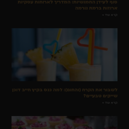
סוף לעידן החמגשיות: המדריך לארוחות עסקיות
ארוזות ברמת גורמה
קרא עוד »
לשבור את הקרח (והחום): למה כנס בקיץ חייב דוכן
שייקים טבעיים?
קרא עוד »