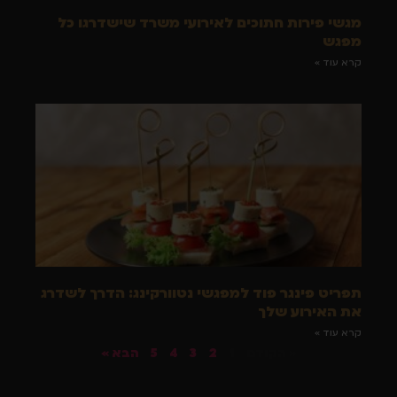
מגשי פירות חתוכים לאירועי משרד שישדרגו כל
מפגש
קרא עוד »
תפריט פינגר פוד למפגשי נטוורקינג: הדרך לשדרג
את האירוע שלך
קרא עוד »
« הקודם
1
2
3
4
5
הבא »