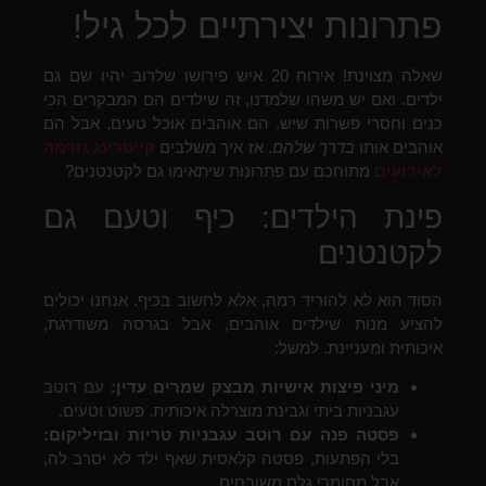
פתרונות יצירתיים לכל גיל!
שאלה מצוינת! אירוח 20 איש פירושו שלרוב יהיו שם גם
ילדים. ואם יש משהו שלמדנו, זה שילדים הם המבקרים הכי
כנים וחסרי פשרות שיש. הם אוהבים אוכל טעים, אבל הם
אוהבים אותו
בדרך שלהם
. אז איך משלבים
קייטרינג גורמה
לאירועים
מתוחכם עם פתרונות שיתאימו גם לקטנטנים?
פינת הילדים: כיף וטעם גם
לקטנטנים
הסוד הוא לא להוריד רמה, אלא לחשוב בכיף. אנחנו יכולים
להציע מנות שילדים אוהבים, אבל בגרסה משודרגת,
איכותית ומעניינת. למשל:
מיני פיצות אישיות מבצק שמרים עדין:
עם רוטב
עגבניות ביתי וגבינת מוצרלה איכותית. פשוט וטעים.
פסטה פנה עם רוטב עגבניות טריות ובזיליקום:
בלי הפתעות, פסטה קלאסית שאף ילד לא יסרב לה,
אבל מחומרי גלם משובחים.