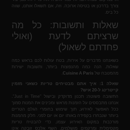
צורך בדרכון או בטיסה ארוכה. וזה, אם תשאלו אותנו, שווה
כל ביס.
שאלות ותשובות: כל מה
שרציתם לדעת (ואולי
פחדתם לשאול)
כשאנחנו מדברים על אירוח, בטח עולות לכם בראש כמה
שאלות. הנה כמה מהנפוצות ביותר, ותשובות ישירות
מהמטבח של
Cuisine A Paris
.
שאלה 1: איך אתם מבטיחים טריות כשאני מזמין
קייטרינג ל-20 איש?
התשובה פשוטה: תכנון מדוקדק ובישול "Just in Time".
אנחנו מתבססים על הזמנות מראש ומכינים את המנות סמוך
ככל האפשר לאירוע, תוך שימוש בחומרי הגלם הטריים
ביותר שנבחרו בקפידה באותו יום או יום לפני. חלק מהמנות
מורכבות במקום האירוע עצמו, כדי להבטיח טריות
מקסימלית ומרקמים מושלמים. השף אלכס זובקה אינו