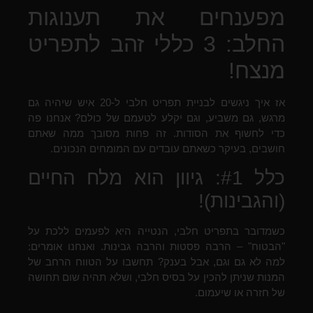
מפענחים את תענוגות
החלב: 3 כללי זהב לתפריט
מנצח!
אז איך ניגשים לבניית תפריט חלבי ל-20 איש שיהיה גם
מרגש, גם משביע, וגם יקלע לטעמם של כולם? אנחנו פה
כדי לחשוף את הסודות. זה פחות מסובך ממה שאתם
חושבים, בעיקר כשאתם עובדים עם המומחים הנכונים.
כלל #1: גיוון הוא מלח החיים
(והגבינות)!
כשמדובר בתפריט חלבי, הנטייה היא לפעמים ללכת על
"הבטוח" – הרבה פסטות והרבה גבינות. ואנחנו אומרים:
למה לא גם וגם, אבל בענק? תחשבו על הטווח הרחב של
המנות שניתן להכין על בסיס חלבי, ושלא תהיה שום תחושה
של חזרה או שיעמום.