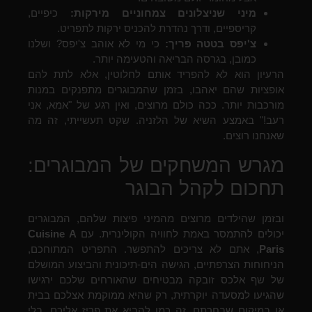
מיני שניצלונים צמחוניים מירקות:
כיפיים,
קריספיים, ודרך נהדרת להכניס ירקות לתפריט.
צ'יפס בטטה פריך:
כי מי לא אוהב צ'יפס? ושלנו
כמובן, בגרסה הבריאה והטעימה יותר.
הרעיון הוא לא להפריד אותם לחלוטין, אלא לתת להם
אופציות שהם יאהבו, בזמן שהמבוגרים מתפנקים במנות
מורכבות יותר. ככה כולם מרוצים, ואין רגע של "אמא, אני
רעב!" באמצע השיא של הלזניה. שקט תעשייתי, זה מה
שאנחנו רוצים.
מגרש המשחקים של המבוגרים:
תחכום לקהל הבוגר
ובזמן שהילדים מרוצים מהמיני פיצות שלהם, המבוגרים
יכולים להתמסר באמת לחוויה הקולינרית. עם
Cuisine A
Paris
, אתם לא צריכים להתפשר. התפריט המתוחכם,
הניחוחות הצרפתיים, הגישה הים-תיכונית והביצוע המושלם
של שף אלכס זובקה מבטיחים שהאורחים שלכם ירגישו
שהגיעו למסעדה יוקרתית, רק שהיא ממוקמת אצלכם בבית
או במיקום שבחרתם. זה כמו להביא את פריז אליכם, בלי