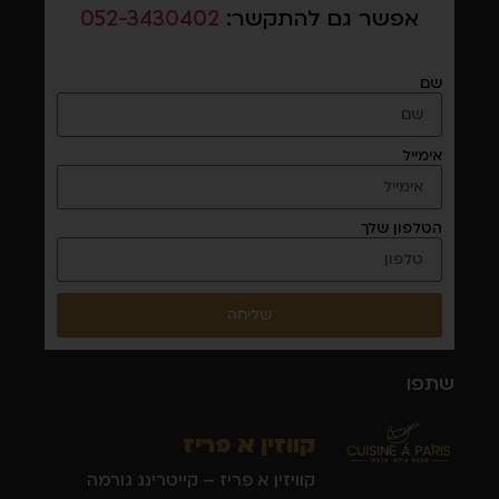
אפשר גם להתקשר:
052-3430402
שם
אימייל
הטלפון שלך
שליחה
שתפו
קווזין א פריז
קוויזין א פריז – קייטרינג גורמה