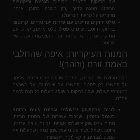
של מתיקות התאנה, מליחות הגבינה ופיקנטיות
הרוקט. חגיגה לחיך. (רק בעונה, כמובן. אנחנו
מדברים על טריות, זוכרים?)
סלט ירוקים פריכים עם פירות יער טריים, קרוטוני
בריוש ורוטב ויניגרט פטל:
סלט מרענן, קליל, עם
מתיקות עדינה של פירות יער וחמצמצות רעננה של
הרוטב.
המנות העיקריות: איפה שהחלבי
באמת זורח (וזוהר)!
הלב הפועם של האירוע, המנות שכולם יזכרו וידברו עליהן.
אל תחשבו רק פסטה. תחשבו על יצירתיות, על השראה
ממטבחי העולם, ועל טכניקות בישול שמעלות כל מנה לרמה
אחרת.
לזניה ארטישוק ירושלמי וגבינת עיזים ברוטב
בשמל כמהין:
שכבות עשירות של פסטה טרייה,
מחית ארטישוק ירושלמי אגוזית, גבינת עיזים עדינה,
ורוטב בשמל עשיר עם נגיעות שמן כמהין שמעלות את
המנה לגבהים. זו לא לזניה, זו אופרה.