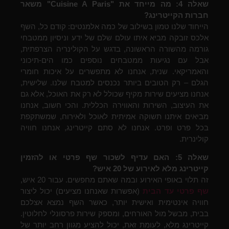
שאלה 4: מה מייחד את "Cuisine A Paris" משאר
חברות הקייטרינג?
הייחוד שלנו טמון בשילוב של כמה אלמנטים: קודם כל, השף
אלכס זובקה מביא איתו עולם שלם של ידע וניסיון ממטבחי
גורמה מהשורה הראשונה, בדגש על הקולינריה הצרפתית,
אבל עם נגיעות ממטבחים נוספים כמו הים-תיכוני
והאמריקאי. שנית, אנחנו לא מתפשרים על איכות חומרי
הגלם – רק הטובים ביותר נכנסים למטבח שלנו. שלישית,
אנחנו מציעים שירות מקיף שכולל לא רק את האוכל, אלא גם
את העיצוב, השירות והאווירה הכללית. והכי חשוב, אנחנו
מביאים איתנו תשוקה אמיתית לאוכל ולאירוח, שמשתקפת
בכל פרט ופרט. אנחנו לא סתם קייטרינג, אנחנו חוויה
קולינרית.
שאלה 5: האם עדיף לשכור שף פרטי או להזמין
קייטרינג מלא לאירוע של 20 איש?
זה תלוי באופי האירוע ובמה שאתם מחפשים. עבור 20 איש,
שף פרטי עד הבית
(אפשרות שאנחנו מציעים) יכול ליצור
חוויה אינטימית ואישית יותר, כאשר השף נמצא אצלכם
בבית, מבשל מול האורחים, ומספק שירות פרסונלי לחלוטין.
קייטרינג מלא, לעומת זאת, יכול להציע מגוון רחב יותר של