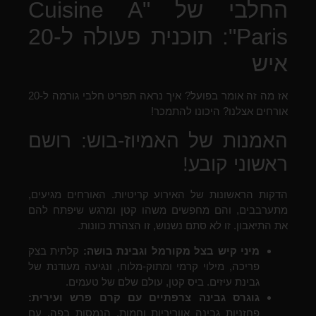
החלבי של "Cuisine A
Paris": תוכנית פעולה ל-20
איש
אז מה זה אומר בפועל? איך נראה תפריט חלבי גורמה ל-20
אורחים אצלנו? היכונו להתמכר!
האמנות של האמיוז-בוש: רושם
ראשוני קובע!
הדקות הראשונות של האירוע קריטיות. האורחים מגיעים,
מתערבבים, והם מחפשים משהו קטן ומרגש שיפתח להם
את התיאבון. זו לא סתם נשנוש, זו הצהרת כוונות.
מיני קיש בצל מקורמל וגבינת בושה:
קלתית בצק
פריכה, מילוי קרמי ומתוק-מלוח, ונגיעה מעודנת של
גבינת עיזים. ביס קטן, עולם שלם של טעמים.
גוגרס גבינה צרפתיים עם קרם פרש ועירית:
פחזניות גבינה אווריריות וחמות, הנמסות בפה, עם