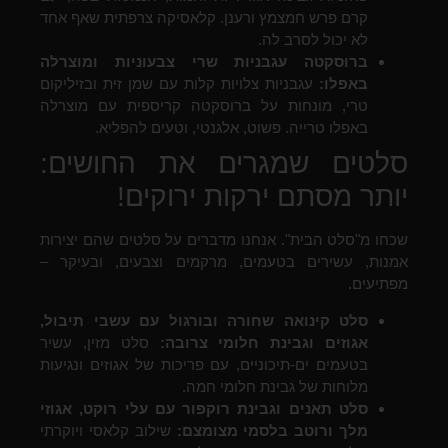
קרם פרש חמצמץ ורענן. קלאסיקה צרפתית שאף אחד
לא יכול לסרב לה.
ברוסקטה עגבניות שרי צבעוניות ומוצרלה
באפלו:
עגבניות צלויות קלות עם שמן זית ובזיליקום
טרי, מונחות על ברוסקטה קריספית עם מוצרלה
באפלו טרייה. פשוט, אלגנטי, וטעים להפליא.
סלטים שמגרים את החושים:
יותר מסתם ירקות ירוקים!
שכחו מ"סלט הבית". אנחנו מדברים על סלטים שהם יצירות
אמנות, עשירים בטעמים, מרקמים וצבעים, ובעיקר –
מפתיעים.
סלט קינואה שחורה ובורגול עם עשבי תיבול,
אגוזים וגבינת חלומי צרובה:
סלט מזין, עשיר
בטעמים ים-תיכוניים, עם פריכות של אגוזים ונגיעות
מלוחות של גבינת חלומי חמה.
סלט תאנים וגבינת רוקפור עם עלי רוקט, אגוזי
מלך ורוטב בלסמי מצומצם:
שילוב קלאסי ויוקרתי