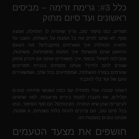
כלל #3: גרימת זרימה – מביסים
ראשונים ועד סיום מתוק
תפריט, כמו סיפור טוב, צריך שתהיה לו התחלה, אמצע
וסוף. לא סתם לזרוק את כל המנות על השולחן. חשבו על
החוויה הכוללת: איך האורחים מתקבלים? מה הטעם
הראשון שהם פוגשים? איך המנות מתפתחות, משתנות,
ומובילות לשיא? ובסוף, איך משאירים אותם עם זיכרון מתוק
שגורם להם לחייך? אנחנו מומחים בבניית תפריטים
שזורמים בצורה מושלמת, שמפתיעים בכל שלב, ושמשאירים
טעם של עוד בלי להכביד.
דוגמה קטנה: אולי תתחילו עם כמה נשנושי פתיחה קטנים
וקלילים, ואז תעברו למנות ביניים מרעננות, לפני שתגיעו
לעיקריות שהן שיא החוויה. הקינוחים? הם סוף הסיפור, וכמו
בכל סיום טוב, הם צריכים להיות בלתי נשכחים. זו אמנות,
ואנחנו טובים באמנות הזו.
חושפים את מצעד הטעמים