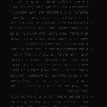
פתיחים קלילים ומעוררי תיאבון:
לא רק
אנטיפסטי! חשבו על ברוסקטות עם קרם גבינה עשיר
וירקות צלויים, מיני פשטידות אישיות עם עשבי תיבול
טריים, או אפילו כדורי ריזוטו פריכים עם פרמז'ן מיושן.
סלטים עם אופי:
לא עוד קערת חסה! סלטים יכולים
להיות ארוחה שלמה. סלט עדשים שחורות עם גבינת
פטה וירקות שורש צלויים, סלט קינואה מרענן עם
עשבי תיבול, אגוזים וגבינת בושה, או סלט קפרזה
משודרג עם עגבניות מורשת ובלסמי מודגש.
עיקריות שיש להן סיפור:
כאן נכנסים למשחק טעמי
עולם. לזניה פתוחה עם שכבות של פטריות כמהין
וקרם פרש, פסטה פפרדלה בעבודת יד עם רוטב
שמנת וערמונים, רביולי ארטישוק ירושלמי ברוטב
חמאה ומרווה, או אפילו טאג'ין ירקות שורש ברוטב
יוגורט ונענע. השילובים הם אינסופיים, והמטבחים
השונים – האירופאי, הים-תיכוני, ואפילו נגיעות
אמריקאיות מעניינות – נותנים השראה לחוויות טעם
בלתי נשכחות.
קינוחים שאי אפשר לשכוח:
זו לא רק עוגת גבינה
(למרות שאנחנו אוהבים עוגת גבינה!). קרם ברולה
קלאסי, טירמיסו איטלקי אמיתי, פאי לימון מרענן עם