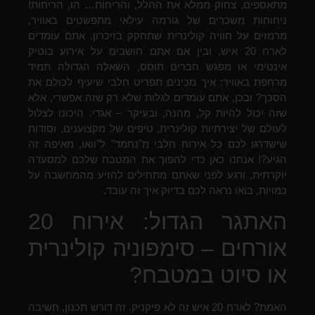
מתאספים, צחוק ממלא את החלל, והריחות… הו, הריחות!
ניחוחות משכרים של גורמה עילאי מתפשטים באוויר,
מרמזים על חוויה קולינרית שתחקק בזיכרון. אתם עומדים
לארח 20 איש, ובין אם אתם חושבים על אירוע בוטיק
אינטימי או מפגש חברים תוסס, השאלה הגדולה תמיד
מרחפת באוויר: איך מכינים תפריט חלבי שיעיף לכולם את
הסכך? ובכן, אתם עומדים לגלות שלא רק שזה אפשרי, אלא
שזה יכול להיות קל, מהנה, ובעיקר – אגדי. היכונו לצלול
לעולם של יצירתיות קולינרית, טיפים של מקצוענים, וסודות
שישדרגו לכם כל אירוח חלבי מ"נחמד" ל"וואו, מאיפה זה
הגיע?! אנחנו כאן כדי להפוך את המטבח שלכם למסעדה
יוקרתית, ורגע לפני שאתם מתחילים להזיע מהמחשבה על
כמויות, בואו נראה לכם בדיוק איך זה עובד.
האתגר הגדול: אירוח 20
אורחים – סימפוניה קולינרית
או סיוט במטבח?
האמת? לארח 20 איש זה לא פיקניק. זה דורש תכנון, חשיבה