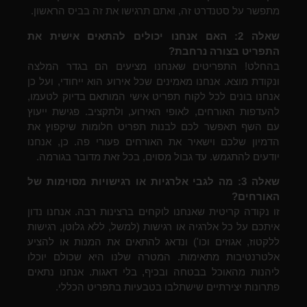
מתפשר על סטנדרט זה, ואתם תרגישו את זה בביס הראשון.
שאלה 2: האם אנחנו יכולים להתאים אישית את
התפריט בצורה נרחבת?
בהחלט! התפריטים שאנחנו מציעים הם בגדר המלצה
ונקודת מוצא. אנחנו מאמינים שכל אירוע הוא ייחודי, ועל כן
אנחנו בונים לכל לקוח תפריט אישי המותאם בדיוק לטעמו,
להעדפות האורחים, לאופי האירוע, ולתקציב. פגישת ייעוץ
עם השף תאפשר לכם לבנות תפריט חלומות שיקפוץ את
הדמיון שלכם וישאיר את האורחים פעורי פה. כן, אנחנו
יודעים להתגמש. עד גבול מסוים, בכל זאת מדובר בגורמה.
שאלה 3: מה לגבי אלרגיות או רגישויות מסוימות של
האורחים?
זו נקודה קריטית שאנחנו לוקחים ברצינות רבה. אנחנו נדון
איתכם על כל אלרגיה או רגישות (למשל, ללא גלוטן, רגישות
ללקטוז, אגוזים וכו') ונדאג להתאים את המנות או להציע
אלטרנטיבות מתאימות. המטרה שלנו היא שכולם יוכלו
ליהנות מהאוכל בבטחה ובכיף, בלי דאגות. אנחנו נתאים
פתרונות יצירתיים שישתלבו בטבעיות בתפריט הכללי.