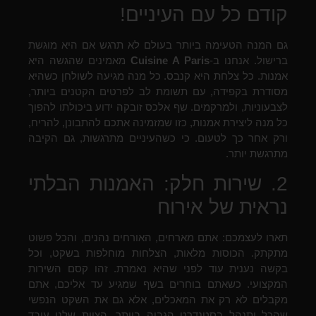
קודם כל עם העיניים!
גם המנה הטעימה ביותר בעולם לא תרגש אם היא מוגשת
ברישול. אנחנו ב-
Cuisine A Paris
מאמינים שהגשה היא
אמנות. כל צלחת היא קנבס. כל מנה מגיעה לשולחן כשהיא
מסודרת בקפידה, עם תשומת לב לפרטים הקטנים ביותר,
לצבעוניות, ולמרקמים. שף אלכס זובקה ידוע ביכולתו להפוך
כל מנה ליצירת אמנות, כזו שמזמינה אתכם להתבונן, להריח,
ורק אחר כך לטעום. כי כשהעיניים מתרגשות, גם הקיבה
מתרגשת יותר.
2. שירות חלק: האמנות הבלתי
נראית של אירוח
תארו לעצמכם: אתם מארחים, האורחים נהנים, והכל פשוט
מתקתק. הכוסות מלאות, הצלחות מוחלפות בשקט, וכל
בקשה נענית עוד לפני שהיא נאמרת. זהו קסם השירות
המקצועי. כשאתם בוחרים בשף שמגיע עד אליכם, אתם
מקבלים לא רק את המאכלים, אלא גם את השקט הנפשי
שהכל יתנהל בסטנדרט הגבוה ביותר. הצוות שלנו עובד