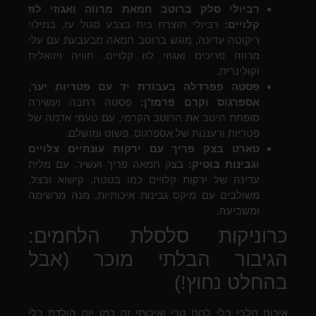
רביולי סלק ברוטב חמאת מרווה ואגוזי לוז
קלויים:
רביולי תוצרת בית בצבע סגול עז, במילוי
ריקוטה עדינה, מוגש ברוטב חמאה מבעבעת עם עלי
מרווה פריכים ואגוזי לוז קלויים. חוויה ויזואלית
וקולינרית.
פסטה פפרדלה בעבודת יד עם פטריות יער,
אספרגוס וקרם פרמז'ן:
פסטה רחבה ועשירה
סופחת היטב את הרוטב הקרמי, עם טעמי אדמה של
פטריות ורעננות של אספרגוס. פשוט ומושלם.
טארט בצק פריך עם ירקות עונתיים צלויים
וגבינות בוטיק:
בצק חמאה פריך ועשיר, עם מלית
עדינה של ירקות קלויים כמו בטטה, קישוא ובצל,
משולבים עם מיקס גבינות איכותיות. מנה מרשימה
ומשביעה.
כרוניקות סלסלת הלחמים:
הגיבור הבלתי מוכר (אבל
בהחלט נחוץ!)
אירוח חלבי בלי לחם טרי ואיכותי זה כמו יום הולדת בלי