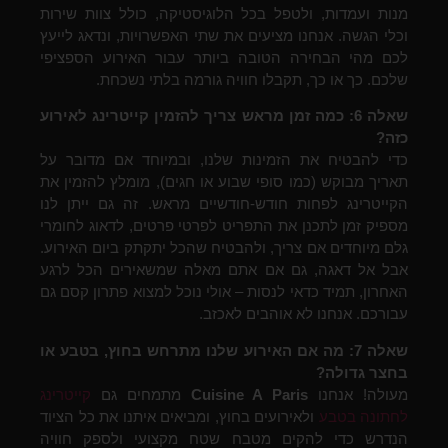
מנות ועמדות, ולטפל בכל הלוגיסטיקה, כולל צוות שירות
וכלי הגשה. אנחנו מציעים את שתי האפשרויות, ונדאג לייעץ
לכם מהי הבחירה הטובה ביותר עבור האירוע הספציפי
שלכם. כך או כך, תקבלו חוויה גורמה בלתי נשכחת.
שאלה 6: כמה זמן מראש צריך להזמין קייטרינג לאירוע
כזה?
כדי להבטיח את הזמינות שלנו, ובמיוחד אם מדובר על
תאריך מבוקש (כמו סופי שבוע או חגים), מומלץ להזמין את
הקייטרינג לפחות חודש-חודשיים מראש. זה גם ייתן לנו
מספיק זמן לתכנן את התפריט לפרטי פרטים, לדאוג לחומרי
גלם מיוחדים אם צריך, ולהבטיח שהכל יתקתק ביום האירוע.
אבל אל דאגה, גם אם אתם מאלה שמשאירים הכל לרגע
האחרון, תמיד כדאי לנסות – אולי נוכל למצוא פתרון קסם גם
עבורכם. אנחנו לא אוהבים לאכזב.
שאלה 7: מה אם האירוע שלנו מתרחש בחוץ, בטבע או
בחצר גדולה?
מעולה! אנחנו
Cuisine A Paris
מתמחים גם
קייטרינג
לחתונה בטבע
ולאירועים בחוץ, ומביאים איתנו את כל הציוד
הנדרש כדי להקים מטבח שטח מקצועי ולספק חוויה