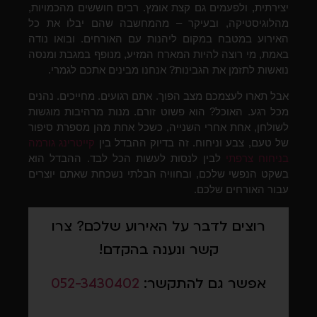
יצירתית, ולפעמים גם קצת אומץ. רבים חוששים מהכמויות,
מהלוגיסטיקה, ובעיקר – מהמחשבה שהם יבלו את כל
האירוע במטבח במקום ליהנות עם האורחים. ובואו נודה
באמת, מי רוצה להיות המארח המזיע, מנופף במגבת ומנסה
נואשות לתזמן את הגבינות? אנחנו מבינים אתכם לגמרי.
אבל תארו לעצמכם מצב הפוך. אתם רגועים. מחייכים. נהנים
מכל רגע. האוכל? הוא פשוט זורם. מנות מרהיבות מוגשות
לשולחן, אחת אחרי השנייה, כשכל אחת מהן מספרת סיפור
של טעם, צבע וניחוח. זה בדיוק ההבדל בין
קייטרינג גורמה
בניחוח צרפתי
לבין לנסות לעשות הכל לבד. ההבדל הוא
בשקט הנפשי שלכם, ובחוויה הבלתי נשכחת שאתם יוצרים
עבור האורחים שלכם.
רוצים לדבר על האירוע שלכם? צרו
קשר ונענה בהקדם!
אפשר גם להתקשר:
052-3430402