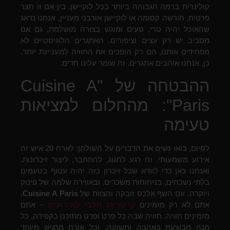
קולינרית ברמה הגבוהה ביותר בכל לוקיישן. בין אם זו חצר
פרטית, חורשה קסומה או לוקיישן אורבני מעניין, אנחנו נדאג
שהאוכל יהיה טרי, טעים ומוגש בצורה מושלמת, גם אם
מסביב יש רק עצים וציפורים. האתגרים הלוגיסטיים לא
מפחידים אותנו, הם רק הופכים את החוויה למעניינת יותר.
כן, אנחנו אוהבים אתגרים. זה שומר עלינו חדים.
ההבטחה של "Cuisine A
Paris": מהחלום למציאות
טעימה
לסיום, בואו נשים את הדברים על השולחן: לארח 20 איש זה
אירוע משמעותי. זה רגע לחגוג, להתחבר, ליצור זיכרונות.
ואנחנו כאן כדי לוודא שכל זיכרון כזה יהיה עטוף בטעמים
בלתי נשכחים, בניחוחות משכרים, ובאווירה שלמה של פינוק
ויוקרה. עם השף אלכס זובקה והצוות של
Cuisine A Paris
,
אתם לא רק מזמינים
קייטרינג חלבי לאירועים
– אתם
מזמינים חוויה. חוויה שבה כל פרט ופרט מתוכנן בקפידה, כל
מנה מבוצעת באהבה ותשוקה, וכל אורח מרגיש מיוחד