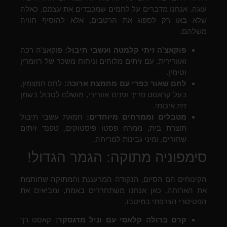
עוגה. אנחנו מדברים על לחמים שמכבדים את עצמם, כאלה
שלא באו רק לספוג את הרטבים, אלא להוסיף חוויה
משלהם.
פוקאצ'ה זיתי קלמטה ועשבי תיבול:
פוקאצ'ה רכה
ואוורירית, עם זיתים מלוחים וניחוח משכר של רוזמרין
וטימין.
לחם שאור כפרי עם מחמצת ארוכה:
לחם חמצמץ,
בעל קראסט פריך ופנים אוורירי, מושלם לטבול בשמן
זית איכותי.
מטבלים וממרחים מיוחדים:
חמאת עשבי תיבול
תוצרת בית, ממרח פסטו פיסטוקים, טפנד זיתים
שחורים, ומיני גבינות למריחה.
סימפוניה מתוקה: הגמר הגדול!
הקינוחים הם הסיום, הנקודה המרעננת והמתוקה שחותמת
את הארוחה. כאן אנחנו משתחררים באמת, ומביאים את
הפטיסרי הצרפתי במיטבו.
קרם ברולה קלאסי עם וניל מדגסקר:
קאסט רך