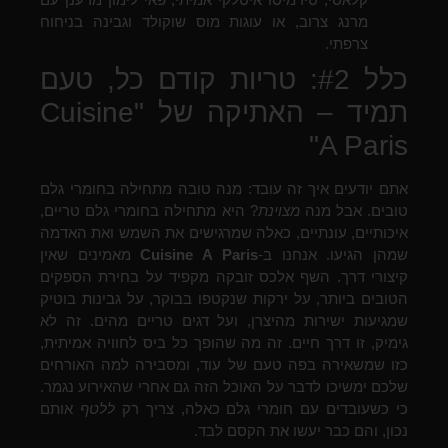
מרנג צרוב, או עוגות מוס שוקולד וגבינה בניחוח
צרפתי.
כלל #2: טריות קודם כל, טעם
תמיד – האתיקה של "Cuisine
A Paris"
אתם יודעים איך זה עובד: מנה טובה מתחילה בחומרי גלם
טובים. אבל מנה
מצוינת
? היא מתחילה בחומרי גלם טריים,
איכותיים, עונתיים, כאלה שמרגישים את השמש ואת האדמה
שמהן הגיעו. אנחנו ב-
Cuisine A Paris
מאמינים שאין
קיצורי דרך. השף אלכס זובקה מקפיד על בחירת הספקים
הטובים ביותר, על ירקות שנקטפו בבוקר, על גבינות בוטיק
שמגיעות ישירות מהיצרן, ועל דגים טריים מהים. זה לא
גימיק, זו דרך חיים. זה מה שהופך כל ביס לחוויה אמיתית,
כזו שמשאירה בפה טעם של עוד, ומסבירה למה האורחים
שלכם ימשיכו לדבר על האוכל הזה גם אחרי שהאירוע נגמר.
כי כשעובדים עם חומרי גלם כאלה, צריך רק
ללטף
אותם
נכון, והם כבר יעשו את הקסם לבד.