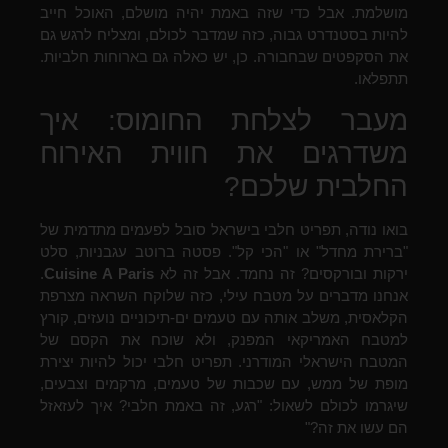
מושלמת. אבל כדי שזה באמת יהיה מושלם, האוכל חייב
להיות בסטנדרט גבוה, כזה שמדבר לכולם, ומצליח לרגש גם
את הסקפטים שבחבורה. כן, יש כאלה גם בארוחות חלביות.
תתפלאו.
מעבר לצלחת החומוס: איך
משדרגים את חווית האירוח
החלבית שלכם?
בואו נודה, תפריט חלבי בישראל סובל לפעמים מתדמית של
"ברירת מחדל" או "הכי קל". פסטה ברוטב עגבניות, סלט
ירקות ובורקסים? זה נחמד. אבל זה לא
Cuisine A Paris
.
אנחנו מדברים על מטבח עילי, כזה שלוקח השראה מצרפת
הקלאסית, משלב אותה עם טעמים ים-תיכוניים נועזים, קורץ
למטבח האמריקאי המפנק, ולא שוכח את הקסם של
המטבח הישראלי המודרני. תפריט חלבי יכול להיות יצירת
מופת של ממש, עם שכבות של טעמים, מרקמים וצבעים,
שיגרמו לכולם לשאול: "רגע, זה באמת חלבי? איך לעזאזל
הם עשו את זה?"