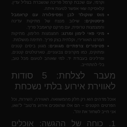
וקרמי, עם שכבת קרמל פריכה שנשברת בצליל עדין.
קלאסיקה שאי אפשר לטעות איתה.
מוס שוקולד לבן ופסיפלורה עם קראמבל
פיסטוקים:
שילוב מנצח של מתיקות עדינה
וחמצמצות טרופית, עם מרקם קראמבל פריך.
מיני פאי לימון ומרנג:
חמצמצות הלימון, מתיקות
המרנג האוורירי, וקלתית בצק פריך. חתימה מושלמת.
פטיפורים צרפתיים מגוונים:
מגוון ביסים קטנים
ומתוקים, כמו מקרונים צבעוניים, טארטלטים קטנים,
ופרלינים בעבודת יד. למי שאוהב לטעום מכל טוב,
בלי להתחייב.
מעבר לצלחת: 5 סודות
לאווירת אירוע בלתי נשכחת
אוכל מדהים הוא רק חלק מהמשוואה. האווירה, השירות, וכל
הפרטים הקטנים – הם אלו שהופכים אירוע מ"טוב" ל"וואו,
אני חייב לשחזר את זה!".
1. כוחה של ההגשה: אוכלים