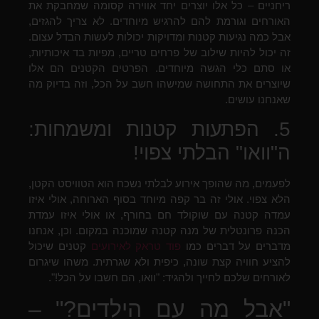
ריחניים – כל אלו יוצרים יחד אווירה קסומה שמחבקת את
האורחים וגורמת להם להרגיש מיוחדים. לא צריך להגזים,
אבל כמה נגיעות קטנות ומדויקות יכולות לעשות הבדל עצום.
זה יכול להיות שילוב של פרחים טריים, מפיות בד איכותיות,
או סתם כלי הגשה מיוחדים. הפרטים הקטנים הם אלו
שיוצרים את התחושה שמישהו חשב על הכל, וזה בדיוק מה
שאנחנו עושים.
5. הפתעות קטנות ומשמחות:
ה"וואו" הבלתי צפוי!
לפעמים, מה שהופך אירוע לבלתי נשכח הוא הטוויסט הקטן,
הלא צפוי. אולי זה בר קפה מיוחד בסוף הארוחה, אולי איזו
עמדה קטנה עם שוקולד חם בחורף, או אולי איזו עמדת
הכנה פרונטלית של מנה קטנה שמוכנה במקום. וכן, אנחנו
מדברים על דברים כמו
פוד טראק לאירועים
קטנים שיכול
להציע חוויה קצת שונה, כיפית ולא שגרתית. משהו שיגרום
לאורחים שלכם לחייך ולהגיד: "וואו, הם חשבו על הכל!".
"אבל מה עם הילדים?" –