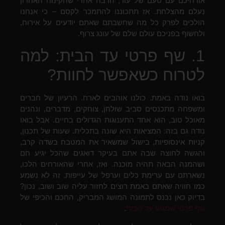
אורחיכם עם טעם של עוד, הרבה אחרי שהקינוח האחרון
נעלם מהצלחת. אז תתכוננו להתמכר לקסם – כי אנחנו
הולכים לפרק כל מה שחשבתם שאתם יודעים על אירוח,
ולחשוף בפניכם עולם שלם של עונג צרוף.
1. שף פרטי עד הבית: למה
לטרוח כשאפשר לחוות?
בואו נודה באמת. כולנו אוהבים לארח. הרעיון של חברים
ומשפחה מתכנסים סביב שולחן, צוחקים, מדברים, ונהנים
מאוכל טוב, הוא אחד התענוגות הגדולים בחיים. אבל בואו
נודה גם בזה: המציאות היא שונה בתכלית. שעות של תכנון,
קניות אינסופיות, בישול שמשאיר את המטבח בשדה קרב,
והגשה לחוצה שבה אתם בעיקר דואגים שהכל יגיע חם
ושהמנה הבאה תהיה מוכנה. ואז, אחרי שהאורחים הלכו,
נשארתם עם ערימת כלים וערפל של עייפות. זה לא נשמע
כמו חוויה שאתם באמת רוצים לחזור עליה שוב ושוב, נכון?
בדיוק כאן נכנס לתמונה המושג המבריק, החכם והכיפי של
שף פרטי שמגיע עד הבית
.