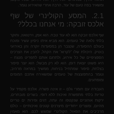
ומשאיר בפה טעם של עוד, הרבה אחרי שהאירוע נגמר.
2.1. המסע הקולינרי של שף
אלכס זובקה: מי אנחנו בכלל?
שף אלכס זובקה הוא לא עוד טבח. הוא אמן, וירטואוז, וחוקר
בלתי נלאה של טעמים. הוא מביא איתו ניסיון עשיר ומוכח
בעולם ההסעדה, שנצבר הן במסעדות יוקרה והן באירועי
בוטיק. היכולת שלו "לקרוא" את הקהל, להבין את הצרכים
הספציפיים של כל אירוע, ולתרגם אותם לתפריט מנצח –
היא פשוט יוצאת דופן. הוא לא רק מבשל; הוא יוצר סיפור
בצלחת, סיפור שמתחיל בניחוח, ממשיך במראה מרהיב,
ונגמר בהתפוצצות של טעמים שמשאירה אתכם המומים
ומופתעים.
העבודה עם חומרי גלם – זו אינה פשרה. אלכס מקפיד על
טריות בלתי מתפשרת ואיכות ללא דופי. בשרים מובחרים,
ירקות אורגניים שנקטפו זה עתה, דגים ופירות ים טריים
מהיום, ומוצרים ייחודיים מיצרנים קטנים ואיכותיים – כולם
מרכיבים את הפאזל הקולינרי שמוגש לכם. הוא מאמין