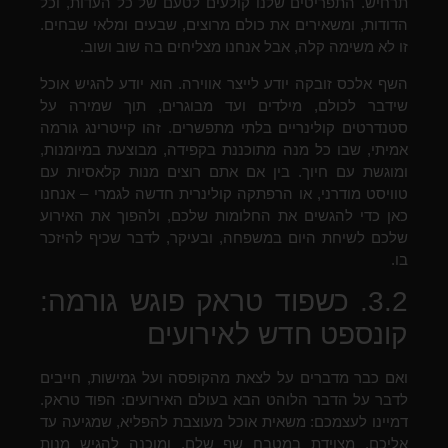
תרחיש. התפריטים שלנו קולעים לטעם של כל העדות, וכל
הדודות, ומשאירים את כולם מרוצים, שבעים ומלאי שבחים.
זו לא משימה קלה, אבל אנחנו מצליחים בה שוב ושוב.
השף אלכס זובקה יודע לייצר אווירה. הוא יודע להגיש אוכל
שידבר לכולם, מילדים ועד מבוגרים, תוך שמירה על
סטנדרטים קולינריים בלתי מתפשרים. זהו קייטרינג גורמה
אמיתי, שבו כל מנה מתוכננת בקפידה, מבוצעת במיומנות,
ומוגשת עם חיוך. בין אם אתם רוצים מנות קלאסיות עם
טוויסט מודרני, או הרפתקה קולינרית חדשה לגמרי – אנחנו
כאן כדי להגשים את החלומות שלכם, ולהפוך את האירוע
שלכם לשיחת היום במשפחה, ובעיקר, לדבר שכיף להיזכר
בו.
3.2. כשפוד טראק פוגש גורמה:
קונספט חדש לאירועים
ואם כבר מדברים על לצאת מהקופסה ועל גמישות, חייבים
לדבר על הדבר הלוהט הבא בעולם האירועים: הפוד טראק.
דמיינו לעצמכם: משאית אוכל מעוצבת להפליא, שמגיעה עד
אליכם, מצוידת במטבח שף שלם, ומוכנה להגיש מנות