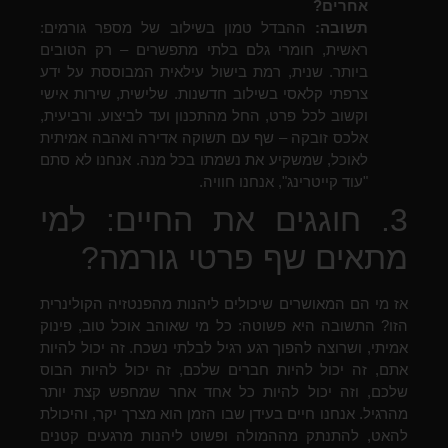
אחרים?
תשובה:
ההבדל טמון בשילוב של מספר גורמים:
ראשית, חומרי גלם בלתי מתפשרים – רק הטובים
ביותר. שנית, רמת בישול עילאית המבוססת על ידע
צרפתי קלאסי בשילוב חדשנות. שלישית, שירות אישי
וקשוב לכל פרט, החל מהתכנון ועד לביצוע. ורביעית,
אלכס זובקה – שף עם תשוקה אדירה ואהבה אמיתית
לאוכל, שמשקיע את נשמתו בכל מנה. אנחנו לא סתם
"עוד קייטרינג", אנחנו חוויה.
3. חוגגים את החיים: למי
מתאים שף פרטי גורמה?
אז מי הם המאושרים שיכולים ליהנות מהפנטזיה הקולינרית
הזו? התשובה היא פשוטה: כל מי שאוהב אוכל טוב, פינוק
אמיתי, ושרוצה להפוך רגע רגיל לבלתי נשכח. זה יכול להיות
אתם, זה יכול להיות חברים שלכם, זה יכול להיות הבוס
שלכם, וזה יכול להיות כל אחד אחר שמחפש קצת יותר
מהרגיל. אנחנו חיים בעידן שבו הזמן הוא מצרך יקר, והיכולת
להאט, להתנתק מההמולה ופשוט ליהנות מרגעים קטנים