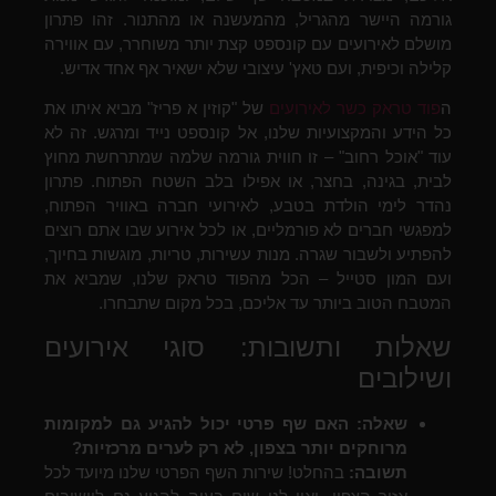
גורמה היישר מהגריל, מהמעשנה או מהתנור. זהו פתרון
מושלם לאירועים עם קונספט קצת יותר משוחרר, עם אווירה
קלילה וכיפית, ועם טאץ' עיצובי שלא ישאיר אף אחד אדיש.
ה
פוד טראק כשר לאירועים
של "קוזין א פריז" מביא איתו את
כל הידע והמקצועיות שלנו, אל קונספט נייד ומרגש. זה לא
עוד "אוכל רחוב" – זו חווית גורמה שלמה שמתרחשת מחוץ
לבית, בגינה, בחצר, או אפילו בלב השטח הפתוח. פתרון
נהדר לימי הולדת בטבע, לאירועי חברה באוויר הפתוח,
למפגשי חברים לא פורמליים, או לכל אירוע שבו אתם רוצים
להפתיע ולשבור שגרה. מנות עשירות, טריות, מוגשות בחיוך,
ועם המון סטייל – הכל מהפוד טראק שלנו, שמביא את
המטבח הטוב ביותר עד אליכם, בכל מקום שתבחרו.
שאלות ותשובות: סוגי אירועים
ושילובים
שאלה: האם שף פרטי יכול להגיע גם למקומות
מרוחקים יותר בצפון, לא רק לערים מרכזיות?
תשובה:
בהחלט! שירות השף הפרטי שלנו מיועד לכל