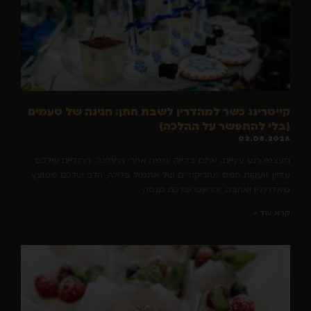
קייטרינג כשר למהדרין לשבת חתן: חגיגה של טעמים
(בלי להתפשר על ההלכה)
02.08.2026
תעצמו רגע עיניים. אתם בדיוק יממה אחרי החתונה. הרגליים שלכם
עדיין זועקות חמס מהריקודים של אתמול בלילה, הלב שלכם מפוצץ
מאדרנלין ואהבה, והראש שלכם מנסה
קרא עוד »