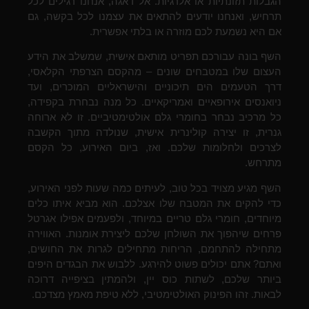
הגבלות תזונתיות או אלרגיות. אל דאגה, אנחנו רגילים לכל
תרחיש, ואנחנו יודעים להתאים את עצמנו לכל בקשה, גם
אם היא נשמעת לכם מוזרה או בלתי אפשרית.
השף בונה עבורכם תפריט מותאם אישית, שמשלב את הידע
העצום שלו במטבחים שונים – מהקסם הצרפתי הקלאסי,
דרך הטעמים הים תיכוניים והישראליים המוכרים, ועד
ניואנסים אירופאיים ואמריקאיים. כל מנה נבחרת בקפידה,
כל מרכיב נבחר בחומרי גלם אולטימטיביים. זו לא ארוחה
גנרית, זו יצירה קולינרית אישית, שנולדה מתוך הקשבה
לצרכים ולחלומות שלכם. ואז, ביום האירוע, כל הקסם
מתרחש.
השף מגיע מצויד בכל טוב, לעיתים כמה שעות לפני האירוע,
כדי להקים את המטבח שלו אצלכם. הוא מביא איתו כלים
מיוחדים, חומרי גלם טריים במיוחד, ולפעמים אפילו אגרטל
פרחים שיהפוך את השולחן שלכם ליצירת אומנות. האווירה
מתחילה להתחמם, הריחות מתחילים לגרות את החושים,
ואתם? אתם יכולים פשוט להירגע. ללבוש את הבגדים היפים
ביותר שלכם, לשתות כוס יין, ולהמתין בציפייה דרוכה
לבאות. זהו הפינוק האולטימטיבי, ללא טיפת מאמץ מצדכם.