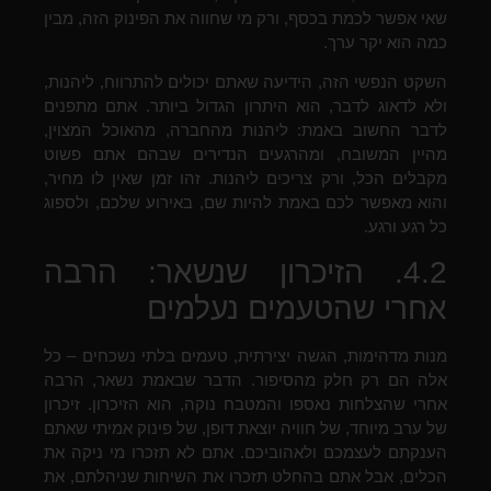
שאי אפשר לכמת בכסף, ורק מי שחווה את הפינוק הזה, מבין
כמה הוא יקר ערך.
השקט הנפשי הזה, הידיעה שאתם יכולים להתרווח, ליהנות,
ולא לדאוג לדבר, הוא היתרון הגדול ביותר. אתם מתפנים
לדבר החשוב באמת: ליהנות מהחברה, מהאוכל המצוין,
מהיין המשובח, ומהרגעים הנדירים שבהם אתם פשוט
מקבלים הכל, ורק צריכים ליהנות. זהו זמן שאין לו מחיר,
והוא מאפשר לכם באמת להיות שם, באירוע שלכם, ולספוג
כל רגע ורגע.
4.2. הזיכרון שנשאר: הרבה
אחרי שהטעמים נעלמים
מנות מדהימות, הגשה יצירתית, טעמים בלתי נשכחים – כל
אלה הם רק חלק מהסיפור. הדבר שבאמת נשאר, הרבה
אחרי שהצלחות נאספו והמטבח נוקה, הוא הזיכרון. זיכרון
של ערב מיוחד, של חוויה יוצאת דופן, של פינוק אמיתי שאתם
הענקתם לעצמכם ולאהוביכם. אתם לא תזכרו מי ניקה את
הכלים, אבל אתם בהחלט תזכרו את השיחות שניהלתם, את