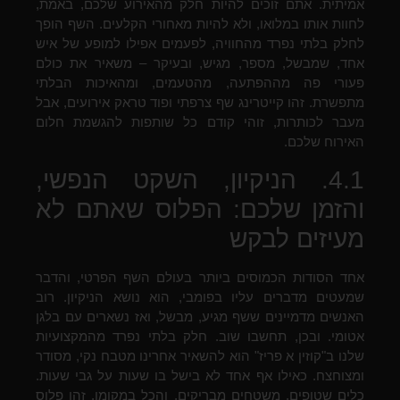
אמיתית. אתם זוכים להיות חלק מהאירוע שלכם, באמת,
לחוות אותו במלואו, ולא להיות מאחורי הקלעים. השף הופך
לחלק בלתי נפרד מהחוויה, לפעמים אפילו למופע של איש
אחד, שמבשל, מספר, מגיש, ובעיקר – משאיר את כולם
פעורי פה מההפתעה, מהטעמים, ומהאיכות הבלתי
מתפשרת. זהו קייטרינג שף צרפתי ופוד טראק אירועים, אבל
מעבר לכותרות, זוהי קודם כל שותפות להגשמת חלום
האירוח שלכם.
4.1. הניקיון, השקט הנפשי,
והזמן שלכם: הפלוס שאתם לא
מעיזים לבקש
אחד הסודות הכמוסים ביותר בעולם השף הפרטי, והדבר
שמעטים מדברים עליו בפומבי, הוא נושא הניקיון. רוב
האנשים מדמיינים ששף מגיע, מבשל, ואז נשארים עם בלגן
אטומי. ובכן, תחשבו שוב. חלק בלתי נפרד מהמקצועיות
שלנו ב"קוזין א פריז" הוא להשאיר אחרינו מטבח נקי, מסודר
ומצוחצח. כאילו אף אחד לא בישל בו שעות על גבי שעות.
כלים שטופים, משטחים מבריקים, והכל במקומו. זהו פלוס