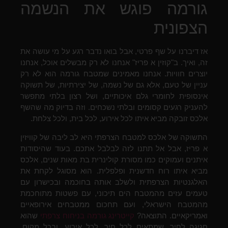
גורמה פוגש את הנשמה
הצפונית
אז דיברנו על שף פרטי, אבל בואו נדבר רגע על מי עושה את
זה, ואיך. ב"קוזין א פריז" אנחנו לא רק מבשלים אוכל, אנחנו
יוצרים חוויות. אנחנו מאמינים שמטבח גורמה הוא לא רק
עניין של טעם, אלא גם של נשמה, של יצירתיות, של תשוקה
אינסופית לחומרי גלם איכותיים, ושל רצון בלתי מתפשר
להעניק רגעים קסומים ובלתי נשכחים. וזה בדיוק מה שהשף
אלכס זובקה מביא איתו לכל אירוע, לכל בית, ולכל צלחת.
התשוקה של אלכס למטבח הצרפתי היא לב ליבה של קוויזין
א פריז, אבל אל תתנו לזה לבלבל אתכם. בעוד שהיסודות
איתנים ועמוקים כמו מסורת קולינרית בת מאות שנים, אלכס
מביא איתו רוח חדשנית ופלפלית. הוא מסוגל לקחת את
האלגנטיות הצרפתית ולשלב אותה בחוכמה ובכישרון עם
טעמים עזים מהמטבח הים תיכוני, עם פשטות מתוחכמת
מהמטבח הישראלי, ועם תחכום ממטבחים אירופאיים
ואמריקאיים. התוצאה?
קייטרינג גורמה בניחוח צרפתי
שהוא
חגיגה לחיך, שמתאים לכל חיך, לכל אירוע, ובכל מקום,