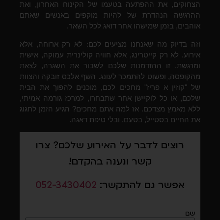
הצחוקים, את ההפתעה בטעמו של הקינוח האחרון, ואת
ההרגשה הנהדרת של להיות מוקפים באנשים שאתם
אוהבים, בזמן שמישהו אחר דואג לכל השאר.
וזה בדיוק מה שאנחנו מציעים לכם: לא רק ארוחה, אלא
אירוע. לא רק קייטרינג, אלא חוויה קולינרית עמוקה, אישית
ומרגשת. זו ההזדמנות שלכם לשבור את השגרה, לצאת
מהקופסה, ופשוט להתמכר לעונג. השף אלכס זובקה והצוות
של "קוזין א פריז" מחכים לכם, מוכנים להפוך את הבית
שלכם, או כל לוקיישן אחר שתבחרו, למרכז גורמה אמיתי,
ללא מאמץ מצדכם. אז למה אתם מחכים? הגיע הזמן לחגוג
את החיים בסטייל, בטעם, ובלי טיפת דאגה.
רוצים לדבר על האירוע שלכם? צרו
קשר ונענה בהקדם!
אפשר גם להתקשר:
052-3430402
שם