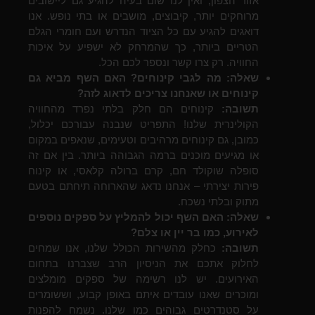
אזור הצפון, ואין לנו שום בעיה להגיע גם ליישובים
מרוחקים יותר, קיבוצים, מושבים או בתי נופש. אנו
דואגים להגיע עם כל הציוד הנדרש ועם חומרי הגלם
הטריים ביותר, כך שהמרחק לא ישפיע על איכות
החוויה. רק צרו קשר ונספר לכם הכל.
שאלה: מה לגבי קינוחים? האם השף מביא גם
קינוחים או שאנחנו צריכים לדאוג לזה?
תשובה:
קינוחים הם חלק בלתי נפרד מהחוויה
הקולינרית שלנו! התפריט שנבנה עבורכם יכלול,
כמובן, גם קינוחים מרהיבים וטעימים, שנאפים במקום
או מגיעים מוכנים ברמה הגבוהה ביותר. בין אם זה
סופלה שוקולד חם, קרם ברולה קלאסי, או קינוח
פירות יצירתי – אנחנו נדאג שהארוחה תיחתם בטעם
מתוק ובלתי נשכח.
שאלה: האם השף יכול להמליץ על ספקים נוספים
לאירוע, כמו בר יין או צלם?
תשובה:
כחלק מהשירות הכולל שלנו, אנו שמחים
לחלוק אתכם את הניסיון הרב שצברנו בתחום
האירועים. יש לנו רשימה של ספקים מומלצים
ומוכרים שאנו עובדים איתם באופן קבוע, וששומרים
על סטנדרטים גבוהים כמו שלנו. נשמח להפנות