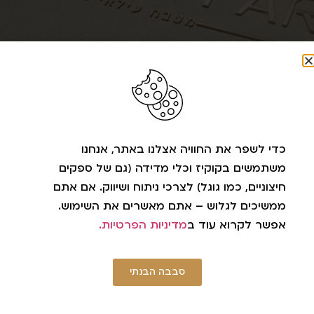
מחכים לשמוע מכם!
טלפון: 052-3430402
כתובת: לביא שלמה 8 חיפה
דוא״לֹ:
cuisinaparis@gmail.com
כדי לשפר את החוויה אצלנו באתר, אנחנו
משתמשים בקוקיז וכלי מדידה (גם של ספקים
חיצוניים, כמו גוגל) לצרכי ניתוח ושיווק. אם אתם
עיקבו אחרינו ברשתות
ממשיכים לגלוש – אתם מאשרים את השימוש.
אפשר לקרוא עוד ב
מדיניות הפרטיות.
סבבה הבנתי