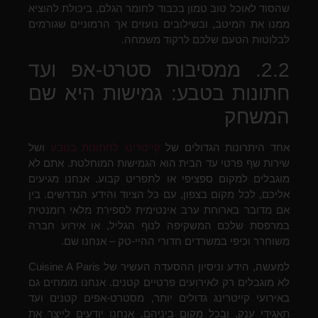
שהסוד לאוכל טוב טמון בכבוד לחומר הגלם, ביכולת להוציא
ממנו את המיטב, ובשילובים נועזים אך הרמוניים שגורמים
לבלוטות הטעם שלכם לרקוד משמחה.
2.2. ממסיבות סטרט-אפ ועד
חתונות בטבע: גמישות היא שם
המשחק
אחד היתרונות הגדולים של
קייטרינג לחתונות בטבע
ושל
שירות שף פרטי עד הבית הוא הגמישות המוחלטת. אתם לא
מוגבלים למקום ספציפי או לתפריט קבוע. אנחנו מגיעים
אליכם, לכל מקום בצפון, עם כל הציוד והידע הנדרשים. בין
אם מדובר בארוחת ערב אינטימית לספירת מלאי רומנטית
במרפסת שלכם המשקיפה לנוף הגליל, או אירוע חברה
משוחרר וכיפי במשרדים חדורי ההיי-טק – אנחנו שם.
למעשה, הידע וניסיון ההסעדה העשיר של Cuisine A Paris
לא מוגבלים רק לאירועים פרטיים קטנים. אנחנו מומחים גם
באירועי קייטרינג גדולים יותר, מסטרט-אפים קטנים ועד
תאגידי ענק, ובכל מקום ביניהם. אנחנו יודעים לייצר את