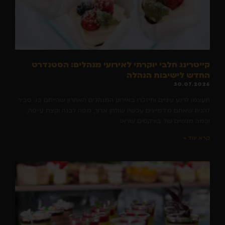
קייטרינג חלבי יוקרתי לאירועי מנהלים: הסטנדרט
החדש לישיבות הנהלה
30.07.2026
תעצמו לרגע עיניים ותיזכרו באירוע המנהלים האחרון שהייתם בו. סביר
להניח שאתם מדמיינים עכשיו שולחן ארוך, מפה לבנה וקצת עייפה,
וכמה מגשים של בורקסים שראו
קרא עוד »