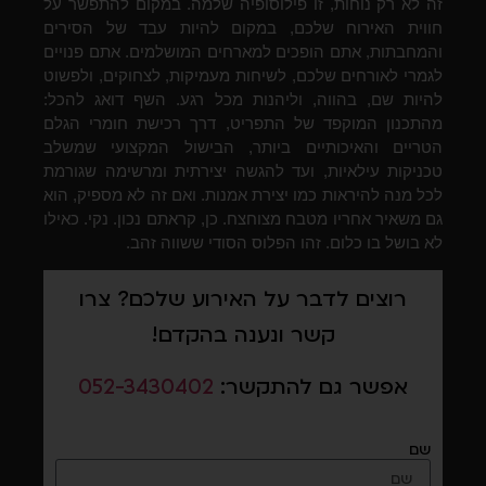
זה לא רק נוחות, זו פילוסופיה שלמה. במקום להתפשר על
חווית האירוח שלכם, במקום להיות עבד של הסירים
והמחבתות, אתם הופכים למארחים המושלמים. אתם פנויים
לגמרי לאורחים שלכם, לשיחות מעמיקות, לצחוקים, ולפשוט
להיות שם, בהווה, וליהנות מכל רגע. השף דואג להכל:
מהתכנון המוקפד של התפריט, דרך רכישת חומרי הגלם
הטריים והאיכותיים ביותר, הבישול המקצועי שמשלב
טכניקות עילאיות, ועד להגשה יצירתית ומרשימה שגורמת
לכל מנה להיראות כמו יצירת אמנות. ואם זה לא מספיק, הוא
גם משאיר אחריו מטבח מצוחצח. כן, קראתם נכון. נקי. כאילו
לא בושל בו כלום. זהו הפלוס הסודי ששווה זהב.
רוצים לדבר על האירוע שלכם? צרו
קשר ונענה בהקדם!
אפשר גם להתקשר:
052-3430402
שם