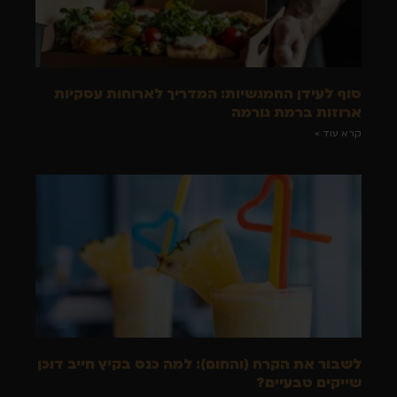
סוף לעידן החמגשיות: המדריך לארוחות עסקיות
ארוזות ברמת גורמה
קרא עוד »
לשבור את הקרח (והחום): למה כנס בקיץ חייב דוכן
שייקים טבעיים?