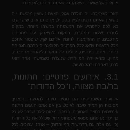
וגדולים של אושר – היא מתנה שאתם חייבים לעצמכם.
תארו לעצמכם: יום הולדת עגול, הצעת נישואין מרגשת, יום
נישואין שאתם רוצים לציין בסטייל, או סתם ערב שישי שבו
בא לכם להפתיע את המשפחה במשהו מיוחד. במקום
לטרוח שעות במטבח, במקום להיאבק עם מתכונים
מורכבים, זו ההזדמנות להזמין אליכם שף, שיפטור אתכם
מכל הדאגות וידאג לכל הפרטים הקולינריים ברמה הגבוהה
ביותר. אתם, בינתיים, יכולים להתמקד בליהנות מהחברה,
מהיין, ומהאווירה המיוחדת שנוצרת כשמישהו אחר דואג
לכם, באהבה ובמקצועיות.
3.1. אירועים פרטיים: חתונות,
בר/בת מצווה, ו"כל הדודות"
אירועים משפחתיים הם תמיד סיבה למסיבה, ובארץ,
מסיבות הן תמיד סיבה לאוכל. בין אם אתם חוגגים חתונה
אינטימית בחצר האחורית, בר/בת מצווה לילד שכבר לא כל
כך ילד, או סתם מפגש משפחתי גדול שכולל את כל הדודות
(כן, גם אלה עם הדרישות המיוחדות) – אנחנו ערוכים לכל