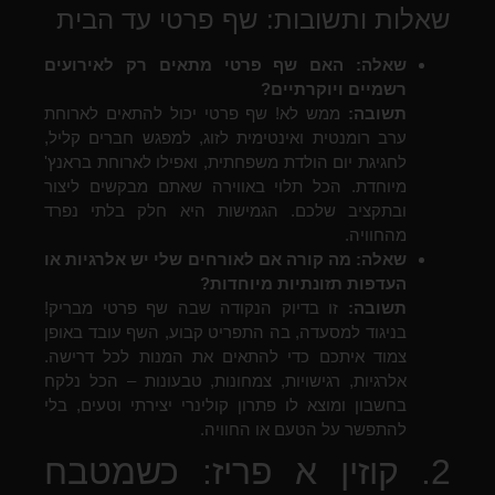
שאלות ותשובות: שף פרטי עד הבית
שאלה: האם שף פרטי מתאים רק לאירועים
רשמיים ויוקרתיים?
תשובה:
ממש לא! שף פרטי יכול להתאים לארוחת
ערב רומנטית ואינטימית לזוג, למפגש חברים קליל,
לחגיגת יום הולדת משפחתית, ואפילו לארוחת בראנץ'
מיוחדת. הכל תלוי באווירה שאתם מבקשים ליצור
ובתקציב שלכם. הגמישות היא חלק בלתי נפרד
מהחוויה.
שאלה: מה קורה אם לאורחים שלי יש אלרגיות או
העדפות תזונתיות מיוחדות?
תשובה:
זו בדיוק הנקודה שבה שף פרטי מבריק!
בניגוד למסעדה, בה התפריט קבוע, השף עובד באופן
צמוד איתכם כדי להתאים את המנות לכל דרישה.
אלרגיות, רגישויות, צמחונות, טבעונות – הכל נלקח
בחשבון ומוצא לו פתרון קולינרי יצירתי וטעים, בלי
להתפשר על הטעם או החוויה.
2. קוזין א פריז: כשמטבח