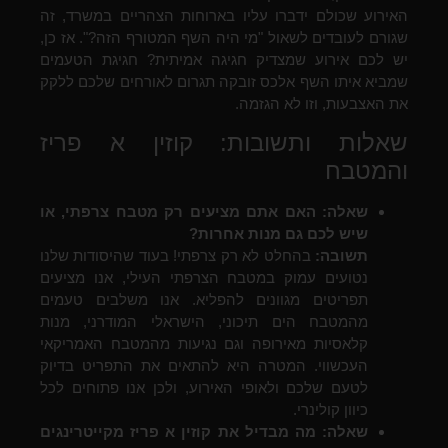
האירוע שכולם ידברו עליו בארוחות הצהריים במשרד, זה
שגורם לעובדים לשאול "מי היה השף המטורף הזה?". אז כן,
יש לכם אירוע שמצדיק חגיגה אמיתית? חגיגת הטעמים
שמביא איתו השף אלכס זובקה תגרום לאורחים שלכם ללקק
את האצבעות, וזו לא הגזמה.
שאלות ותשובות: קוזין א פריז
והמטבח
שאלה: האם אתם מציעים רק מטבח צרפתי, או
שיש לכם גם מנות אחרות?
תשובה:
בהחלט לא רק צרפתי! בעוד שהיסודות שלנו
נטועים עמוק במטבח הצרפתי העילי, אנו מציעים
תפריטים מגוונים להפליא. אנו משלבים טעמים
מהמטבח הים תיכוני, הישראלי המודרני, מנות
קלאסיות מאירופה וגם נגיעות מהמטבח האמריקאי
העכשווי. המטרה היא להתאים את התפריט בדיוק
לטעם שלכם ולאופי האירוע, ולכן אנו פתוחים לכל
כיוון קולינרי.
שאלה: מה מבדיל את קוזין א פריז מקייטרינגים