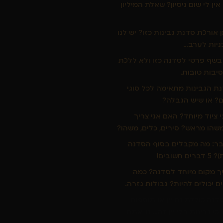
ין לי שום ניסיון? שאלת המיליון
 אורכת סדנת גבינות כזו? יש לנו
ניות לערב…
בשף פרטי לסדנה כזו ולא ללכת
ת הגבינות מתאימה לכל סוגי
ם? או שיש הגבלה?
 ציוד מיוחד? האם אני צריך
שהו מראש? סירים, כלים, משהו?
: מה מקבלים בסוף הסדנה
שובים!
ך מקום מיוחד לסדנה? כמה
יכולים להיות? גבולות גזרה.
נה כוללת גם יין או תוספות
י גבינות בלי יין זה… נו, אתם