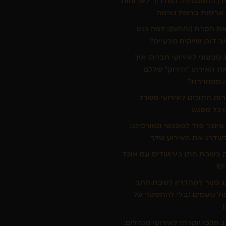
דן החמגשיות: המדריך לארוחות
ארוזות ברמת גורמה
ת הקרח (והחום): למה כנס
ב דוכן שייקים טבעיים?
ג טבעוני לאירועי חברה: איך
ת האירוע "הירוק" שלכם
 מסחררת?
רות חתוכים לאירועי משרד
 כל מפגש
ינגר פוד למפגשי נטוורקינג:
שדרג את האירוע שלך
בשבת חתן בירושלים עם אוכל
ם!
נג כשר למהדרין לשבת חתן:
של טעמים (בלי להתפשר על
ג חלבי יוקרתי לאירועי מנהלים: