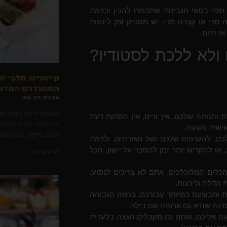
תלוי בסוגי הגבינות שתבחרו להכין וברמת
מדי או קצרה מדי. יש מספיק זמן ליהנות
ו היום.
ולא ללכת לסטודיו?
קייטרינג חלבי יו
הסטנדרט החדש 
30.07.2026
תעצמו לרגע עיניים ות
הנוחה שלכם. אין זרים, אין הסחות דעת
בו. סביר להניח שאתם
ישית ורגועה.
וקצת עייפה, וכמה מ
לכם, להעדפות שלכם ושל האורחים, ולרמת
 או להקדיש יותר זמן להסבר על יישון, הכל
קרא עוד »
כלים המלוכלכים. אתם לא צריכים לנסוע,
 הדלת וליהנות.
ננת ומבוצעת במיוחד עבורכם, ברמה הגבוהה
נה שהיא גם ארוחה וגם בילוי.
ה אליכם, ואתם גם מקבלים הצצה בלעדית