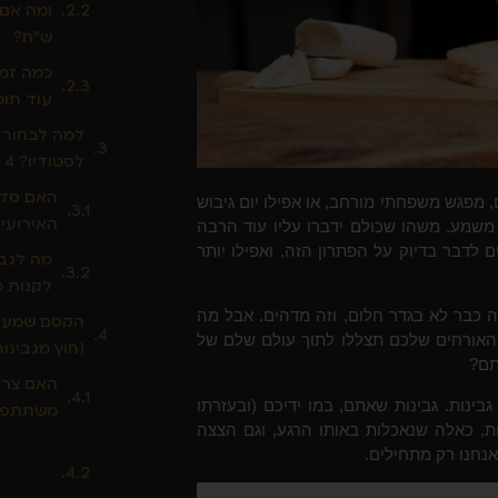
ומה אם א
ש"ח?
כמה זמן
עוד תוכ
למה לבחור 
לסטודיו? 4 סיבות טובות.
האם סדנ
 מפגש משפחתי מורחב, או אפילו יום גיבוש
האירועי
משמע. משהו שכולם ידברו עליו עוד הרבה
 לדבר בדיוק על הפתרון הזה, ואפילו יותר
מה לגבי
לקנות מ
ה כבר לא בגדר חלום, וזה מדהים. אבל מה
הקסם שמעבר
האורחים שלכם תצללו לתוך עולם שלם של
(חוץ מגבינות)? 5 דברים ח
תם?
האם צרי
בינות. גבינות שאתם, במו ידיכם (ובעזרתו
משתתפים 
ות, כאלה שנאכלות באותו הרגע, וגם הצצה
האם הסד
אנחנו רק מתחילים.
אחרות? כ