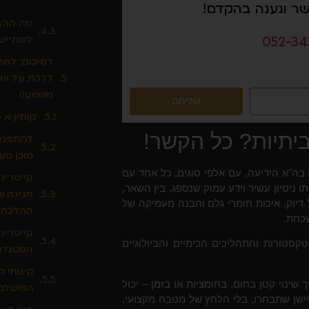
יודעים.
שר ונענה בהקדם!
מה ההבד
למתיישנ
052-34
לסיכום: למ
ללכת על ווא
משמע!)
שליחה
קווזין א 
יתיות? כל הקשר!
להתפנק 
מוכן טעי
בה"א הידיעה, עם אלפי סוגים, כל אחד עם
קייטרינ
ו ניסיון עשיר וידע עמוק שנספג, בין השאר,
חגיגה ש
דיוק, איכות חומרי גלם והבנה מעמיקה של
ההלכה)
שכחת.
קייטרינ
סטורות והתהליכים הכימיים והביולוגיים
הסטנדר
קינוחי 
שינוי קטן בחום, בחומציות או בזמן – יכול
המושלם 
יישן שתבחרו, בלי הלחץ של מטבח מקצועי,