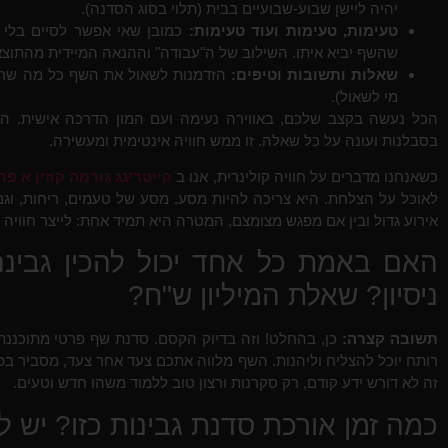
יהיה ליישן שבוע-שבועיים בבית (תלוי בסוג הסדנה).
טעימות, טעימות ועוד טעימות:
כמובן שאי אפשר לסיים בלי ל
שהשף יביא איתו. השילוב של ה"עבודה" וההנאה המיידית מהתוצא
שאלות ותשובות וטיפים:
הזדמנות לשאול את השף כל מה שרצי
מי לשאול).
הכל נעשה בקצב שלכם, באווירה נעימה ועם המון הדרכה אישית. ה
בסבלנות ועונה על כל שאלה. זו ממש חוויה אינטימית ומעשירה.
כשאנחנו מדברים על חוויה קולינרית, אנו ב
קייטרינג גורמה קוזין א פרי
לאוכל על הצלחת. היא צריכה להיות מסע. מסע של טעמים, ריחות, וג
אירוע גדול ובין אם מפגש מצומצם, המטרה היא תמיד אחת: לייצר חוויה
האם באמת כל אחד יכול להכין גבינה
ניסיון? שאלת המיליון ש"ח?
תשובה קצרה:
כן, בהחלט! וזה בדיוק הקסם. סדנת שף פרטי מתוכננת
רותח יוכל להצליח וליהנות. השף מלווה אתכם צעד אחר צעד, מסביר בפ
זה לא דורש ידע קודם, רק סקרנות ורצון טוב ללמוד משהו חדש וטעים.
כמה זמן אורכת סדנת גבינות כזו? יש ל