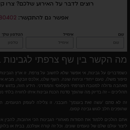
רוצים לדבר על האירוע שלכם? צרו ק
אפשר גם להתקשר:
30402
שם
אימייל
הטלפון שלך
מה הקשר בין שף צרפתי לגבינות ב
כשמדברים על גבינות, אי אפשר שלא לחשוב על צרפת. זו ארץ הגבינות 
סיפור משלו, טעם ייחודי וניחוח שונה. השף שלנו, אלכס זובקה, מביא אית
מאהבה גדולה למטבח הצרפתי הקלאסי והמודרני. הידע הזה, בדגש על 
תהליכים – זה בדיוק מה שהופך סדנת הכנת גבינות איתו לחוויה בלתי נ
זה לא סתם 'עשה זאת בעצמך' חובבני. זו צלילה לעומק הטעמים, הטק
שהופכים חלב לגוש גבינה קסום.
אתם הולכים ללמוד את הסודות מאחורי הגבינות הכי אהובות, להבין איך 
ליצור עולם שלם של טעמים שונים. וכל זה קורה אצלכם, בבית או בלוק