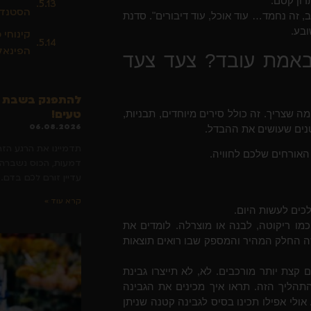
ון קסם.
הסטנדר
 זה נחמד… עוד אוכל, עוד דיבורים". סדנת
ובע.
קינוחי 
הפינאל
 באמת עובד? צעד צעד
להתפנק בשבת חת
טעים!
 שצריך. זה כולל סירים מיוחדים, תבניות,
06.08.2026
קטנים שעושים את ההבדל.
תדמיינו את הרגע הז
 האורחים שלכם לחוויה.
דמעות, הכוס נשברה, 
עדיין זורם לכם בדם. 
קרא עוד »
כים לעשות היום.
מו ריקוטה, לבנה או מוצרלה. לומדים את
 זה החלק המהיר והמספק שבו רואים תוצאות
קצת יותר מורכבים. לא, לא תייצרו גבינת
תהליך הזה. תראו איך מכינים את הגבינה
ולי אפילו תכינו בסיס לגבינה קטנה שניתן