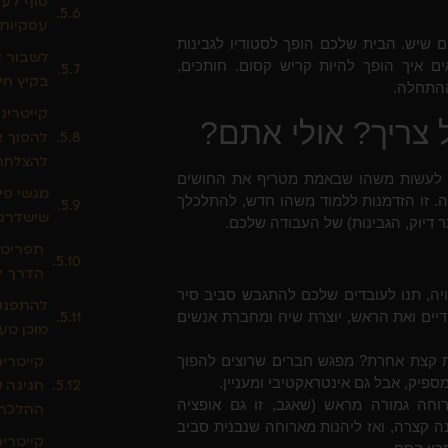
סוף לעי
עסקיות 
ם שיש. הבית שלכם הופך לסטודיו לגבינות
לשבור א
ם איך הופך להיות קריש קסום. חותכים,
בקיץ חיי
ההתחלה.
קייטרינ
 צריך? אולי אתם?
להפוך א
להצלחה
ר לעשות משהו שבאמת מטריף את החושים
מגשי פי
יה. זו הזדמנות ללמוד משהו חדש, להתלכלך
שישדרגו
ר דיוק, הגבינות) של העבודה שלכם.
תפריט פ
הדרך ל
ה, תנו לעובדים שלכם להתגבש סביב סיר
להתפנק 
דיים ואת הראש, יוצרת שיח ומחברת אנשים
מוכן טעי
קייטרי
ת קצת אחרת? מפגש חברים שרוצים להפוך
ספיק, אבל גם אינטראקטיבי ומעניין.
חגיגה 
ה גמורה מראש (שאגב, זו גם אופציה
ההלכה)
 קצרה, ואז ליהנות מארוחה שנבנית סביב
קייטרינ