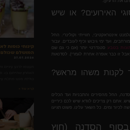
ם את הרעיון).
י האירועים? או שיש
 אינטראקטיבי, חווייתי וקולינרי. החל
חבים, ועד ימי גיבוש וכיף לעובדים. עבור
קינוחי כוסות לא
ונות בטבע
סטנדרטי יותר (אם כי גם שם
המושלם שכולם י
בל זו כבר אופרה אחרת לגמרי). לסדנאות
27.07.2026
תעצמו לרגע עיניים ו
ך לקנות משהו מראש?
האחרון שהייתם בו. 
כוללת מגש מתכת עייף
קרא עוד »
דנה, החל מהסירים והתבניות ועד הכלים
ש. אתם רק צריכים לוודא שיש לכם כיריים
 לכיור ומים. כל השאר עלינו. פשוט תגיעו
סוף הסדנה (חוץ