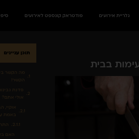
גלריית אירועים
פודטראק קונספט לאירועים
סיפו
תוכן עניינים
עימות בבית
מה הקשר בין
הקשר!
סדנת גבינות
אולי אתם?
אוקיי, ה
באמת עובד
התהל
האם באמ