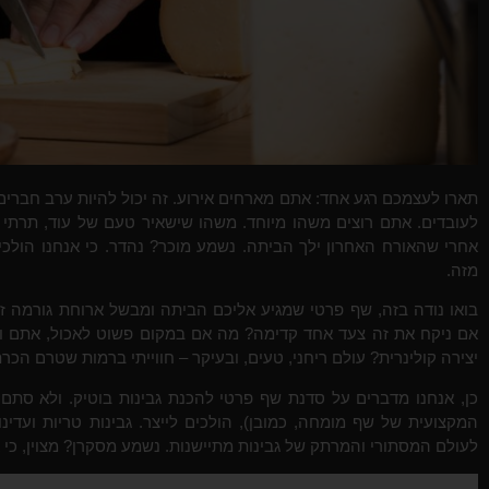
תארו לעצמכם רגע אחד: אתם מארחים אירוע. זה יכול להיות ערב חברים,
לעובדים. אתם רוצים משהו מיוחד. משהו שישאיר טעם של עוד, תרתי 
אחרי שהאורח האחרון ילך הביתה. נשמע מוכר? נהדר. כי אנחנו הולכים
מזה.
בואו נודה בזה, שף פרטי שמגיע אליכם הביתה ומבשל ארוחת גורמה ז
אם ניקח את זה צעד אחד קדימה? מה אם במקום פשוט לאכול, אתם ו
יצירה קולינרית? עולם ריחני, טעים, ובעיקר – חווייתי ברמות שטרם הכר
כן, אנחנו מדברים על סדנת שף פרטי להכנת גבינות בוטיק. ולא סתם ג
המקצועית של שף מומחה, כמובן), הולכים לייצר. גבינות טריות ועדינ
לעולם המסתורי והמרתק של גבינות מתיישנות. נשמע מסקרן? מצוין, כי 