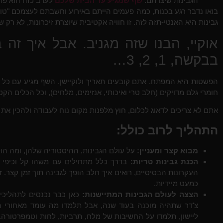
הגבינות שיצרתם.
שף שמגיע עד הבית שלכם
לערב כזה הוא פתר
בואו נדבר רגע בכנות, כמה פעמים הייתם באירוע וחשבתם לעצמכם "טוב,
גבינות היא האנטי-תזה לזה. זו חוויה אקטיבית שיוצרת זיכרונות, לא רק ש
אוקיי, הבנו שזה מגניב. אבל איך זה
בבקשה, 1, 2, 3…
הפשטות היא המפתח. אתם קובעים תאריך ולוקיישן. השף מגיע עם כל מה
חומרי גלם מדויקים (חלב טרי ואיכותי, אנזימים, מלחים), וכל הכלים ה
אתם לא צריכים לדאוג לכלום, חוץ מלפנות מקום נוח לעבודה ולהכין את
התהליך לרוב כולל:
מבוא קצר ומעניין:
על עולם הגבינות, ההיסטוריה שלהן, ומה הול
הכנת גבינות טריות:
בדרך כלל מתחילים עם משהו קל וכיפי כ
העקרונות הבסיסיים, רואים איך חלב הופך לגבינה תוך זמן קצר.
כמעט מיידיות.
הצצה לעולם הגבינות המתיישנות:
כאן כבר נכנסים לתהליכים 
צ'דר שתהיה מוכנה בעוד שנה, אבל תלמדו מה עומד מאחורי ה
ליישון, תלמדו על החשיבות של מלח, תרביות, לחות וטמפרטורה. א