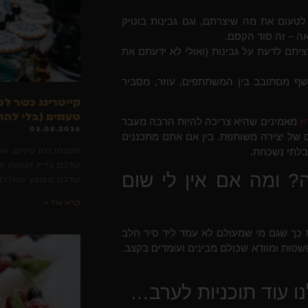
טעום את מה שיצרתם, וגם גבינות בוטיק
ה – זה סוד הקסם.
תם לדעת על גבינות (ואולי לא ידעתם את
שף מסתובב בין המשתתפים, עוזר, מסביר
קייטרינג כשר למ
טעמים (בלי להת
ז
מאמינים שהיא צריכה להיות הרבה מעבר
02.08.2026
ם של יצירה משותפת. בין אם אתם מתכננים
תעצמו רגע עיניים. א
 בלתי נשכחת.
שלכם עדיין זועקות ח
? ומה אם אין לי שום
שלכם מפוצץ מאדרנל
קרא עוד »
 כך שגם מי שמעולם לא עמד ליד סיר חלב
שטות ומוודא שכולם מבינים ועומדים בקצב.
נו עוד תוכניות לערב…