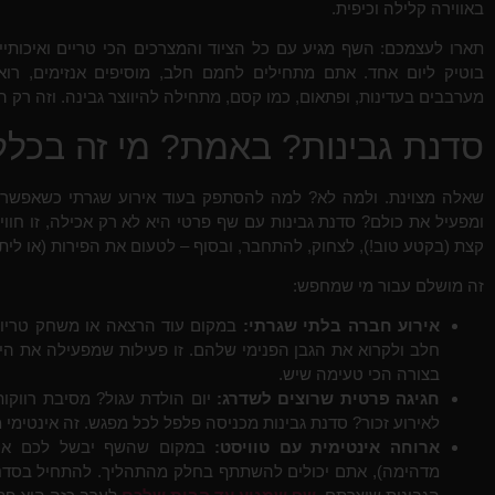
באווירה קלילה וכיפית.
תארו לעצמכם: השף מגיע עם כל הציוד והמצרכים הכי טריים ואיכותיי
בוטיק ליום אחד. אתם מתחילים לחמם חלב, מוסיפים אנזימים, רואי
מערבבים בעדינות, ופתאום, כמו קסם, מתחילה להיווצר גבינה. וזה רק 
סדנת גבינות? באמת? מי זה בכלל
שאלה מצוינת. ולמה לא? למה להסתפק בעוד אירוע שגרתי כשאפש
ומפעיל את כולם? סדנת גבינות עם שף פרטי היא לא רק אכילה, זו חוו
קצת (בקטע טוב!), לצחוק, להתחבר, ובסוף – לטעום את הפירות (או לית
זה מושלם עבור מי שמחפש:
אירוע חברה בלתי שגרתי:
במקום עוד הרצאה או משחק טריווי
חלב ולקרוא את הגבן הפנימי שלהם. זו פעילות שמפעילה את הי
בצורה הכי טעימה שיש.
חגיגה פרטית שרוצים לשדרג:
יום הולדת עגול? מסיבת רווקו
לאירוע זכור? סדנת גבינות מכניסה פלפל לכל מפגש. זה אינטימי מ
ארוחה אינטימית עם טוויסט:
במקום שהשף יבשל לכם ארוח
מדהימה), אתם יכולים להשתתף בחלק מהתהליך. להתחיל בסדנה