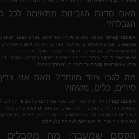
מאחורי הקלעים ואפילו משתתפים בבישול (טוב, הכנת גבינות, אבל הבנת
האם סדנת הגבינות מתאימה לכל סוג
הגבלה?
תשובה קצרה:
כמעט. היא מושלמת לאירועים שבהם אתם רוצים אלמנט
ממפגשים קטנים ואינטימיים של כמה חברים, דרך אירועים משפחתיים מור
אירועים גדולים כמו חתונות המוניות, כנראה שתצטרכו
קייטרינג לחת
אפשר אולי לשלב עמדת גבינות שמיוצרות במקום כאלמנט אטרקטיבי, א
גיבוש או אירועים קטנים עד בינוניים, זה פתרון מנצח.
מה לגבי ציוד מיוחד? האם אני צרי
סירים, כלים, משהו?
תשובה קצרה:
לא, כלל וכלל לא. השף מגיע עם כל הציוד הנדרש לס
הקטנים והחומרים עצמם. חומרי הגלם הם הטריים והאיכותיים ביותר שי
שעובדות (במטבח שלכם או במקום אחר אם הסדנה בלוקיישן חיצוני) וגישה
עם מצב רוח טוב וידיים מוכנות לעבודה (ולאכילה).
הקסם שמעבר: מה מקבלים ב