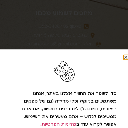
מחכים לשמוע מכם!
טלפון: 052-3430402
כתובת: לביא שלמה 8 חיפה
דוא״לֹ:
cuisinaparis@gmail.com
עיקבו אחרינו ברשתות
כדי לשפר את החוויה אצלנו באתר, אנחנו
משתמשים בקוקיז וכלי מדידה (גם של ספקים
חיצוניים, כמו גוגל) לצרכי ניתוח ושיווק. אם אתם
ממשיכים לגלוש – אתם מאשרים את השימוש.
אפשר לקרוא עוד ב
מדיניות הפרטיות.
כל הזכויות שמורות © CUISINE A PARIS