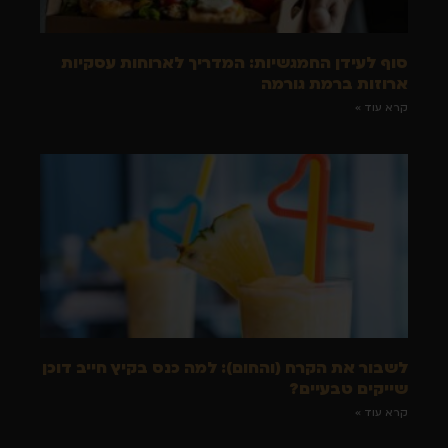
סוף לעידן החמגשיות: המדריך לארוחות עסקיות
ארוזות ברמת גורמה
קרא עוד »
לשבור את הקרח (והחום): למה כנס בקיץ חייב דוכן
שייקים טבעיים?
קרא עוד »