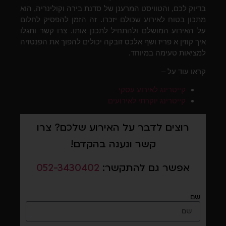
בדיוק לכם, והטוויסט המרענן של סדנת בירה וקולינריה, הוא
מתכון בטוח לאירוע שכולם יזכרו. זה הזמן להפסיק לחלום
על האירוע המושלם ולהתחיל לתכנן אותו. צרו קשר ותגלו
איך קוזין א פריז ושף אלכס זובקה יכולים להפוך את הפנטזיה
למציאות טעימה במיוחד.
קראו עוד על –
קייטרינג לאירוע עסקי
קייטרינג יוקרתי לאירועים
רוצים לדבר על האירוע שלכם? צרו
קשר ונענה בהקדם!
אפשר גם להתקשר:
052-3430402
שם