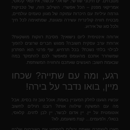
מטבחים. ים תיכוני שורשי, ישראלי עכשווי, אירופאי קלאסי,
אמריקאי מפנק – הכל אפשרי. השילוב הזה, של טכניקות
גורמה עיליות עם היכרות עמוקה של מגוון טעמים עולמיים,
מבטיח חוויה קולינרית עשירה ומגוונת, שמתאימה לכל חיך
ולכל סוג של אירוע.
ארוחה אינטימית ליום נישואין? מסיבת רווקות מושקעת?
ארוחת ערב עסקית חשובה? מפגש חברים שרוצים להפוך
לבילוי בלתי נשכח? בכל תרחיש, שף פרטי הוא הפתרון
שמשחרר אתכם מהעומס ומאפשר לכם להתמקד במה
שבאמת חשוב: האנשים שאתכם והחוויה המשותפת.
רגע, ומה עם שתייה? שכחו
מיין, בואו נדבר על בירה!
עכשיו הגענו לחלק המעניין באמת. אוכל טוב זה בסיס, אבל
מה עם המשקה שילווה אותו? רובנו רגילים לחשוב
אוטומטית על יין. יין אדום לבשר, יין לבן לדגים. קלאסי,
בנאלי, ולפעמים… קצת משעמם, לא?
תארו לעצמכם שאתם יכולים להפתיע את האורחים שלכם