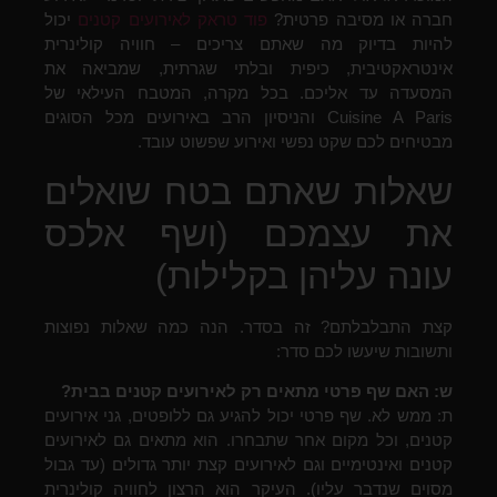
חברה או מסיבה פרטית?
פוד טראק לאירועים קטנים
יכול
להיות בדיוק מה שאתם צריכים – חוויה קולינרית
אינטראקטיבית, כיפית ובלתי שגרתית, שמביאה את
המסעדה עד אליכם. בכל מקרה, המטבח העילאי של
Cuisine A Paris והניסיון הרב באירועים מכל הסוגים
מבטיחים לכם שקט נפשי ואירוע שפשוט עובד.
שאלות שאתם בטח שואלים
את עצמכם (ושף אלכס
עונה עליהן בקלילות)
קצת התבלבלתם? זה בסדר. הנה כמה שאלות נפוצות
ותשובות שיעשו לכם סדר:
ש: האם שף פרטי מתאים רק לאירועים קטנים בבית?
ת: ממש לא. שף פרטי יכול להגיע גם ללופטים, גני אירועים
קטנים, וכל מקום אחר שתבחרו. הוא מתאים גם לאירועים
קטנים ואינטימיים וגם לאירועים קצת יותר גדולים (עד גבול
מסוים שנדבר עליו). העיקר הוא הרצון לחוויה קולינרית