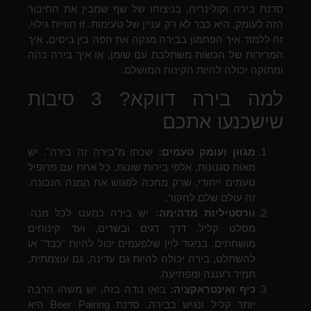
סדנת בירה וקולינריה, בניצוחו של שף שמבין את החיבור
הזה לעומק, היא כבר לא רק עניין של טעימות. זו חוויית גילוי.
זה ללמוד איך הפחמון בבירה מנקה את הפה בין ביסים, איך
המרירות של הכשות משתלבת עם שומן, או איך בירה כהה
ומתוקה יכולה להיות הקינוח המושלם.
למה בירה דווקא? 3 סיבות
שישכנעו אתכם
מגוון ועומק טעמים:
שכחו מ"בירה זה בירה". יש
מאות סגנונות, אלפי בירות שונות. כל אחת עם פרופיל
טעמים ייחודי, שרק מחכה לפגוש את המנה הנכונה.
זה עולם שלם לחקור.
וורסטיליות מדהימה:
יש בירה כמעט לכל מנה.
מסלט קליל, דרך דגים ובשרים, ועד קינוחים
מושחתים. בניגוד ליין שלפעמים יכול להיות "כבד" או
להשתלט, בירה יכולה להיות גם עדינה, גם עוצמתית,
תמיד רעננה ומפתיעה.
כיף ואינטראקציה:
בואו נודה בזה, יש משהו הרבה
יותר קליל ונגיש בבירה. סדנת Beer Pairing היא