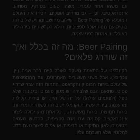
עם משהו אחר לגמרי. משהו טעים בטירוף, מפתיע,
אינטראקטיבי, וכן – גם מרחיב אופקים. הכירו את העולם
המופלא של Beer Pairing – שילוב מחושב ומדויק של בירות
בוטיק עם מנות אוכל ספציפיות. זו לא רק "שתיית בירה ליד
האוכל". זו אמנות בפני עצמה.
Beer Pairing: מה זה בכלל ואיך
זה שודרג פלאים?
הקונספט של התאמת משקה לאוכל קיים כבר שנים (יין,
זוכרים?). אבל בשני העשורים האחרונים, עם ההתפוצצות
של עולם בירות הבוטיק והקראפט, התחום הזה עבר שדרוג
פסיכי. פתאום הבנו שלבירה יש מגוון טעמים וסגנונות שלא
נופל (ולפעמים עולה!) על זה של היין. יש בירות קלילות
ומרעננות, בירות עשירות וקרמליות, בירות כשותיות ומרירות,
בירות חמוצות, בירות מעושנות… כל אחת מהן יכולה ליצור
אינטראקציה קסומה עם מנה ספציפית, להדגיש טעמים
מסוימים, לאזן מתיקות או חריפות, או אפילו ליצור טעם חדש
לחלוטין שלא חשבתם עליו.