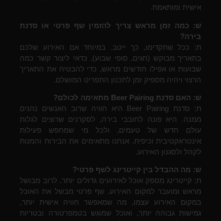
אישית ומותאמת.
ש: כמה זמן מראש צריך להזמין שף פרטי או סדנת
בירה?
ת: ככל שתקדימו, כך ייטב. במיוחד אם האירוע שלכם
בתאריך מבוקש (חגים, סופי שבוע). כדאי ליצור קשר כמה
שבועות או אפילו חודשים מראש, כדי להבטיח את התאריך
הרצוי ויהיה מספיק זמן לתכנון התפריט המושלם.
ש: האם סדנת Beer Pairing מתאימה לכולם?
ת: סדנת Beer Pairing היא חוויה שרוב האנשים נהנים
ממנה. היא פונה לחובבי בירה, לסקרנים שרוצים לגלות
עולם חדש של טעמים, ולכל מי שמחפש פעילות
אינטראקטיבית וכיפית. אנחנו מתאימים את הבירות והמנות
לקהל ולסגנון האירוע.
ש: מה ההבדל בין קייטרינג לשף פרטי?
ת: קייטרינג מספק אוכל לאירועים גדולים יותר, לרוב מבושל
מראש ומועבר למקום האירוע. שף פרטי מבשל את האוכל
במקום האירוע עצמו, מה שמאפשר חוויה אישית יותר,
גמישות גבוהה יותר, ואוכל שמוגש בטמפרטורה ובטריות