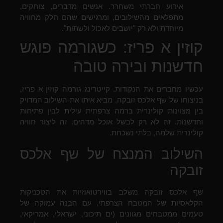
אירוע חברתי משחרר. אנשים מדברים, צוחקים,
מתפלאים מהשילובים, ומרגישים שהם חלק מחוויה
מיוחדת ולא רק "יושבים לאכול ולשתות".
קוזין א פריז: כשגורמה פוגש
חדשנות ובירה טובה
עכשיו מחברים את הנקודות. קייטרינג גורמה קוזין א פריז,
בניצוחו של שף אלכס זובקה, מביא איתו את השילוב המדויק
בין מצוינות קולינרית ברמה צרפתית עילית לבין פתיחות
וחדשנות. זה לא רק לבשל אוכל מדהים. זה ליצור חוויה
קולינרית שלמה, בלתי נשכחת.
השילוב המנצח של שף אלכס
זובקה
שף אלכס זובקה משלב בווירטואוזיות את הטכניקות
הקלאסיות של המטבח הצרפתי, עם הבנה עמוקה של
טעמים ממטבחים מגוונים (ים תיכוני, ישראלי, אמריקאי,