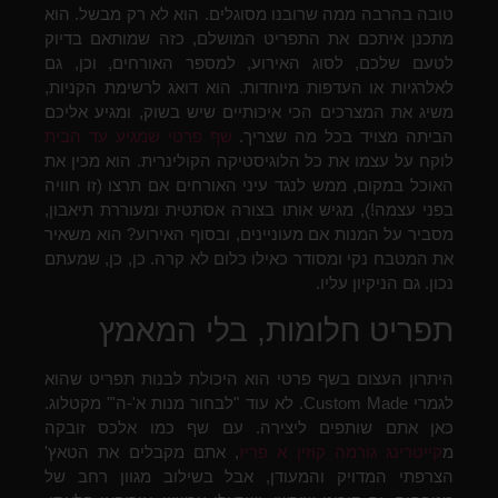
טובה בהרבה ממה שרובנו מסוגלים. הוא לא רק מבשל. הוא
מתכנן איתכם את התפריט המושלם, כזה שמותאם בדיוק
לטעם שלכם, לסוג האירוע, למספר האורחים, וכן, גם
לאלרגיות או העדפות מיוחדות. הוא דואג לרשימת הקניות,
משיג את המצרכים הכי איכותיים שיש בשוק, ומגיע אליכם
הביתה מצויד בכל מה שצריך.
שף פרטי שמגיע עד הבית
לוקח על עצמו את כל הלוגיסטיקה הקולינרית. הוא מכין את
האוכל במקום, ממש לנגד עיני האורחים אם תרצו (זו חוויה
בפני עצמה!), מגיש אותו בצורה אסתטית ומעוררת תיאבון,
מסביר על המנות אם מעוניינים, ובסוף האירוע? הוא משאיר
את המטבח נקי ומסודר כאילו כלום לא קרה. כן, כן, שמעתם
נכון. גם הניקיון עליו.
תפריט חלומות, בלי המאמץ
היתרון העצום בשף פרטי הוא היכולת לבנות תפריט שהוא
לגמרי Custom Made. לא עוד "לבחור מנות א'-ה'" מקטלוג.
כאן אתם שותפים ליצירה. עם שף כמו אלכס זובקה
מ
קייטרינג גורמה קוזין א פריז
, אתם מקבלים את הטאץ'
הצרפתי המדויק והמעודן, אבל בשילוב מגוון רחב של