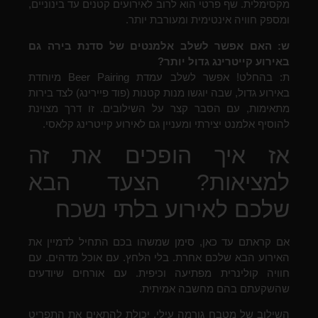
מקסימלית. שף פרטי הוא לרוב לאירועים קטנים עד בינוניים,
ומספק חוויה אינטימית ומעורבת יותר.
ש: האם אפשר לשלב אלמנטים של סדנת בירה גם
באירוע קייטרינג גדול יותר?
ת: בהחלט! אפשר לשלב עמדת Beer Pairing מיוחדת
באירוע גדול, שבה יוגשו מנות קטנות (פוד פיירינג) לצד בירות
מתאימות, עם הסבר קצר על השילובים. זו דרך מצוינת
להוסיף אלמנט יצירתי ומעניין גם לאירוע קייטרינג קלאסי.
אז איך הופכים את זה
למציאות? הצעד הבא
שלכם לאירוע בלתי נשכח
אם קראתם עד כאן, סימן שמשהו בכם התחיל לדמיין את
האירוע הבא שלכם אחרת. בלי הלחץ. עם אוכל מדהים. עם
חוויה קולינרית מפתיעה וכיפית. עם אורחים שיודעים
שהשקעתם בהם מחשבה אמיתית.
השילוב של מטבח גורמה עילי, יכולת להתאים את התפריט