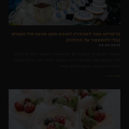
קייטרינג כשר למהדרין לשבת חתן: חגיגה של טעמים
(בלי להתפשר על ההלכה)
02.08.2026
תעצמו רגע עיניים. אתם בדיוק יממה אחרי החתונה. הרגליים שלכם
עדיין זועקות חמס מהריקודים של אתמול בלילה, הלב שלכם מפוצץ
מאדרנלין ואהבה, והראש שלכם מנסה
קרא עוד »