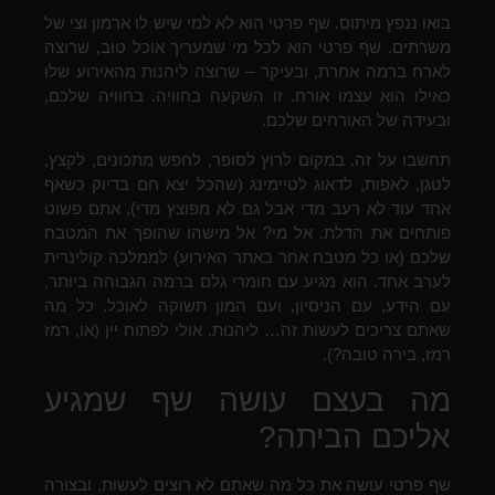
בואו ננפץ מיתוס. שף פרטי הוא לא למי שיש לו ארמון וצי של
משרתים. שף פרטי הוא לכל מי שמעריך אוכל טוב, שרוצה
לארח ברמה אחרת, ובעיקר – שרוצה ליהנות מהאירוע שלו
כאילו הוא עצמו אורח. זו השקעה בחוויה. בחוויה שלכם,
ובעידה של האורחים שלכם.
תחשבו על זה. במקום לרוץ לסופר, לחפש מתכונים, לקצץ,
לטגן, לאפות, לדאוג לטיימינג (שהכל יצא חם בדיוק כשאף
אחד עוד לא רעב מדי אבל גם לא מפוצץ מדי), אתם פשוט
פותחים את הדלת. אל מי? אל מישהו שהופך את המטבח
שלכם (או כל מטבח אחר באתר האירוע) לממלכה קולינרית
לערב אחד. הוא מגיע עם חומרי גלם ברמה הגבוהה ביותר,
עם הידע, עם הניסיון, ועם המון תשוקה לאוכל. כל מה
שאתם צריכים לעשות זה… ליהנות. אולי לפתוח יין (או, רמז
רמז, בירה טובה?).
מה בעצם עושה שף שמגיע
אליכם הביתה?
שף פרטי עושה את כל מה שאתם לא רוצים לעשות, ובצורה