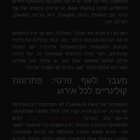
אירופאי), ויחד עם זאת, יש לו את הסקרנות והתשוקה לחדש
ולהפתיע. סדנת Beer Pairing, או ארוחה בניצוחו של שף
פרטי עם התאמת בירות מקצועית, היא הביטוי המושלם
לשילוב הזה.
הוא לא רק מביא את האוכל המעולה, הוא גם יודע להתאים
לו את הבירות הנכונות ביותר. הוא יבחר עבורכם את בירות
הבוטיק המקומיות והבינלאומיות ש"ידברו" עם המנות
שבחרתם, וייצר חוויה הרמונית ומפתיעה. זה יכול להיות
שילוב קלאסי שפשוט עובד טוב, או שילוב נועז שיגרום
לאורחים שלכם להגיד "וואו, בחיים לא חשבתי על זה!".
מעבר לשף פרטי: פתרונות
קולינריים לכל אירוע
המומחיות של Cuisine A Paris לא מסתכמת רק בארוחות
שף פרטי. יש לכם אירוע קצת יותר גדול? חתונה שמתקיימת
אי-שם בלב הטבע?
קייטרינג לחתונה בטבע
דורש
לוגיסטיקה מורכבת במיוחד, וידע מקצועי כדי שהאוכל יישאר
טרי, טעים ומוגש בצורה מושלמת גם הרחק מהמטבח
המוכר. או אולי אתם מחפשים פתרון יצירתי וטרנדי לאירוע