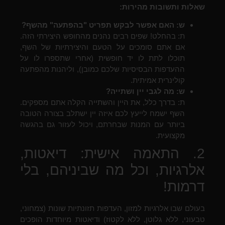
שאלות ותשובות מהירות:
ש: האם אפשר לבקש תפריט "בהפתעה" מהשף?
ת: בהחלט! שפים רבים נהנים מהחופש היצירתי הזה.
אם אתם סומכים על הטעם והיצירתיות של השף,
תוכלו לתת לו יד חופשית (אחרי שתספרו לו על
ההעדפות הבסיסיות שלכם כמובן), וליהנות מהפתעה
קולינרית אמיתית.
ש: מה לגבי יין ושתייה?
ת: בדרך כלל, את היין והשתייה הקלה אתם מספקים.
השף ישמח לייעץ לכם איזה יין ישתלב בצורה הטובה
ביותר עם המנות שבחרתם, ויכול לעזור גם בהגשה
מקצועית.
2. התאמה אישית: דיאטות,
אלרגיות, וכל מה שביניהם, בלי
דרמות!
בעולם שבו אלרגיות למזון, העדפות תזונתיות שונות (צמחוני,
טבעוני, ללא גלוטן, ללא לקטוז) ודיאטות מיוחדות הופכים