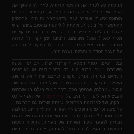
אז למה לא לקחת את זה צעד קדימה? למה לא להפוך את
הבית שלכם למסעדת גורמה פרטית, עם שף צמוד, תפריט
מותאם אישית, ואווירה שאין כדוגמתה? זה הזמן להפסיק
להתפשר על בינוניות, ולהתחיל ליהנות מהטוב ביותר שיש
לעולם הקולינרי להציע. כי בסופו של דבר, החיים קצרים
מכדי לאכול אוכל משעמם, ולבזבז זמן יקר על טרחה
מיותרת. אתם ראויים לזה, והחברים שלכם יוקירו לכם תודה
על הערב המדהים והבלתי נשכח הזה.
ובכן, הגענו לסוף המסע הקולינרי שלנו. אם עד עכשיו
חשבתם ששף פרטי הוא רק לפריבילגים או לאירועים
רשמיים במיוחד, אנחנו מקווים שהבנו שזו חוויה נגישה,
מועילה ובעיקר – מהנה בטירוף, שכל אחד יכול להרשות
לעצמו. מהלחץ שנחסך מכם, דרך חומרי הגלם המשובחים
והביצוע הקולינרי המרהיב של
קוזין א פריז
ושל השף אלכס
זובקה, ועד לזיכרונות המתוקים שאתם יוצרים עם חבריכם –
כל פינה וכל פרט הופכים את החוויה הזו לייחודית. אז למה
אתם מחכים? תנו לנו להפוך את הארוחה הבאה שלכם עם
חברים לחגיגה בלתי נשכחת של טעמים, צחוקים ורגעים
קסומים. כי מגיע לכם, ובגדול, להתפנק. צרו קשר עוד היום