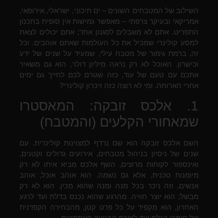
השילוב של המטבחים השונים – ים תיכוני, ישראלי, אירופאי,
אמריקאי ובעיקר צרפתי – מאפשר גמישות אין סופית בתכנון
התפריט. אתם לא מוגבלים לסגנון אחד; אתם יכולים לצאת
למסע קולינרי שמכיל את כל העולמות שאתם אוהבים. וכל
זה, ברמת גימור של מטבח עילי, שמעיד על שנים של ידע
וכישרון. האוכל לא רק נראה מיליון דולר, הוא גם משאיר
אתכם עם טעם של עוד, כזה שגורם לכם לחייך גם ימים
אחרי הארוחה. ומי לא רוצה כזה זיכרון קולינרי?
1. אלכס זובקה: המאסטרו
שמאחורי הקלעים (והמטבח)
השם אלכס זובקה הוא שם נרדף למצוינות קולינרית. עם
שנים של ניסיון בניהול מטבחים, אירועים גדולים וקטנים,
ואינספור לקוחות מרוצים, השף אלכס מביא איתו לא רק
מיומנות טכנית, אלא גם נשמה. הוא אוהב אוכל, אוהב
אנשים, וזה ניכר בכל מנה ומנה שהוא מכין. הוא לא רק
מבשל; הוא יוצר חוויה. מהרגע שהוא נכנס בדלת ועד לרגע
האחרון, הוא מקפיד על כל פרט קטן, מהבחירה הקפדנית
של חומרי הגלם ועד לצורת ההגשה האסתטית.