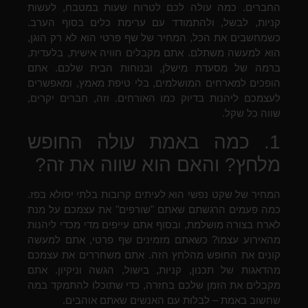
החברים. כמה עולה לכם לטרוח שעות במטבח, לעשות
קניות, לבשל, ולהתמודד עם ערימת כלים בסוף הערב.
כשמחשבים את הכל, המחיר של שף פרטי הוא לא רק הוגן,
הוא למעשה משתלם. אתם מקבלים חוויה אישית, בלעדית,
ברמה של מסעדת מישלן, ובנוחות הבית שלכם. אתם
הופכים למארחים המושלמים, בלי טיפת מאמץ, ומאפשרים
לעצמכם ליהנות בדיוק כמו האורחים. וזה, חברים יקרים,
שווה כל שקל.
1. כמה באמת עולה החופש
מלחץ? והאם הוא שווה את זה?
המחיר של שקט נפשי הוא לעיתים קרובות בלתי יסולא בפז.
כמה פעמים הרגשתם שאתם "שורפים" את עצמכם על מנת
לארח בצורה מושלמת, ובסוף אתם עייפים מדי מכדי ליהנות
מהאירוע עצמו? כשאתם מזמינים שף פרטי, אתם למעשה
קונים את החופש מהלחץ הזה. אתם משחררים את עצמכם
מהדאגות של תכנון, קניות, בישול, הגשה וניקיון. אתם
מקבלים את הזמן שלכם בחזרה, כדי שתוכלו להתמקד במה
שחשוב באמת – לבלות עם האנשים שאתם אוהבים.