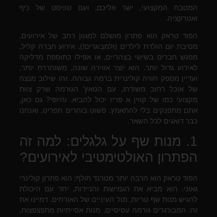
המטבח המקצועי, ישר אליכם, ועם טוויסט של כיף
ואטרקציה.
הפוד טראק הוא פתרון מושלם למגוון רחב של אירועים.
מסיבת יום הולדת לילדים (ולמבוגרים!), אירוע חברה קליל,
מפגש חברים בשישי בצהריים, או אפילו כתוספת מדליקה
לאירוע גדול יותר. הוא יוצר אווירה שונה, משוחררת יותר,
ועדיין מספק חוויה קולינרית ברמה גבוהה. זהו שילוב מנצח
של אוכל רחוב משודרג, עם הטאץ' הגורמה שרק צוות
מקצועי כמו של קוזין א פריז יכול להביא. והיופי? גם כאן,
אתם מתפנקים בלי להתאמץ. פשוט בוחרים תפריט, ואנחנו
כבר דואגים לכל השאר.
1. מנות שף על גלגלים: למה זה
הפתרון האולטימטיבי לאירועים?
הפוד טראק הוא הרבה יותר מטרנד חולף; הוא פתרון קולינרי
גאוני. הוא מביא את הגמישות והניידות, יחד עם היכולת
להגיש מנות שף טריות, מול העיניים של האורחים. דמיינו את
זה: המבורגרים גורמה עסיסיים, מנות אסייתיות מתפצפצות,