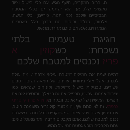
ת: ברוב המקרים, השף מגיע עם כלי בישול וציוד
מקצועי שלו, אך הוא ישתמש גם בכלי המטבח
הבסיסיים שלכם (כמו תנור, כיריים). כלי הגשה,
צלחות, סכו"ם וכוסות הם בדרך כלל באחריות
המארחים, אלא אם סוכם אחרת מראש.
חגיגת טעמים בלתי
נשכחת: כש
קוזין א
פריז
נכנסים למטבח שלכם
דמיינו שניה את המילים "מטבח עילאי צרפתי". מה עולה
לכם בראש? אולי ניחוחות עדינים של חמאה ושום, רטבים
עשירים, טכניקות בישול מדויקות, וקינוחים שנראים כמו
יצירות אמנות. עכשיו, תכפילו את זה פי אלף, ותוסיפו לזה את
הנגיעה האישית של שף אלכס זובקה מ
קוזין א פריז קייטרינג
צרפתי
. זה לא סתם שף, זו מכונת קולינריה משומנת היטב,
עם ניסיון עשיר וידע עצום שמשתקפים בכל מנה. כשאלכס
נכנס למטבח שלכם, אתם מקבלים הרבה יותר מאוכל טעים;
אתם מקבלים מופע גסטרונומי של ממש.