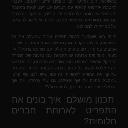
בהשראת הים התיכון עם טעמים עזים ורעננים, לעבור
למטבח אירופאי קלאסי עם רטבים עשירים, לגעת במטבח
הישראלי עם חומרי גלם מקומיים וטריים, ואז לקפוץ לצרפת
עם מנה מסורתית שמעיפה אתכם לפריז. ואולי אפילו נגיעה
של אמריקה? למה לא!
היופי הוא שאפשר לבנות תפריט אחיד שמשלב את כל
העולמות, או להתמקד בסגנון מסוים שאתם והחברים שלכם
אוהבים במיוחד. רוצים ערב איטלקי עם טוויסט צרפתי? אין
בעיה. מעדיפים ארוחה ים תיכונית עם נגיעות של המזרח
הרחוק? אפשרי בהחלט. הגמישות היא המפתח, והיכולת של
השף אלכס לבצע כל סגנון ברמה הגבוהה ביותר היא מה
שהופך את החוויה לייחודית. זה כמו שיש לכם שף פרטי
שמסוגל להיות גם שף איטלקי, גם שף צרפתי, וגם שף
ישראלי בערב אחד. מי צריך לטוס לחו"ל?
תכנון מושלם: איך בונים את
התפריט לארוחת חברים
חלומית?