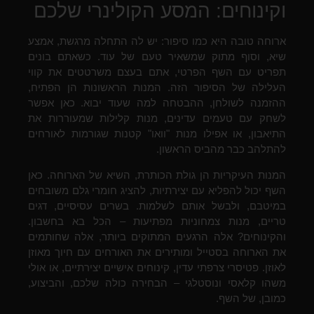
וקינוחים: המסע הקולינרי שלכם
ארוחה טובה היא כמו סיפור: יש לה התחלה מרגשת, אמצע
שיא, וסוף מתוק שמשאיר טעם של עוד. כשאתם בונים
תפריט עם השף הפרטי, אתם בעצם משרטטים את קווי
העלילה של הסיפור הזה. המנות הראשונות הן הפתיח,
ההזמנה לשולחן, ההבטחה למה שעוד יבוא. כאן אפשר
לשחק עם טעמים עדינים, מנות קלילות שמעוררות את
התיאבון, או אפילו מנות "וואו" קטנות שגורמות לאורחים
להתלהב כבר מהביס הראשון.
המנות העיקריות הן גולת הכותרת, השיא של הארוחה. כאן
השף יכול להפליא עם יצירתיות, להציג חומרי גלם משובחים
במיטבם, ולבשל אותם לשלמות. בשרים עסיסיים, דגים
טריים, מנות צמחוניות מפתיעות – הכל בא בחשבון.
והקינוחים? אלה הרגעים המתוקים ביותר, אלה שחותמים
את הארוחה בסטייל ומותירים את האורחים עם חיוך מאוזן
לאוזן. פטיסרי צרפתי עדין, קינוחים אישיים יצירתיים, או אולי
משהו קלאסי ונוסטלגי – הבחירה כולה שלכם, והביצוע,
כמובן, של השף.