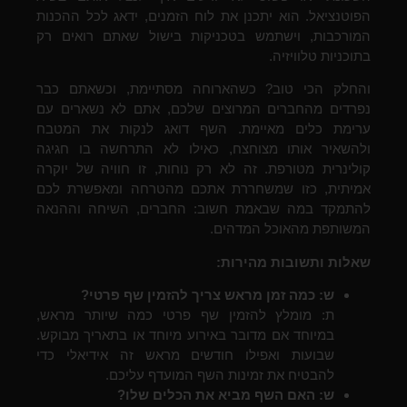
הפוטנציאל. הוא יתכנן את לוח הזמנים, ידאג לכל ההכנות
המורכבות, וישתמש בטכניקות בישול שאתם רואים רק
בתוכניות טלוויזיה.
והחלק הכי טוב? כשהארוחה מסתיימת, וכשאתם כבר
נפרדים מהחברים המרוצים שלכם, אתם לא נשארים עם
ערימת כלים מאיימת. השף דואג לנקות את המטבח
ולהשאיר אותו מצוחצח, כאילו לא התרחשה בו חגיגה
קולינרית מטורפת. זה לא רק נוחות, זו חוויה של יוקרה
אמיתית, כזו שמשחררת אתכם מהטרחה ומאפשרת לכם
להתמקד במה שבאמת חשוב: החברים, השיחה וההנאה
המשותפת מהאוכל המדהים.
שאלות ותשובות מהירות:
ש: כמה זמן מראש צריך להזמין שף פרטי?
ת: מומלץ להזמין שף פרטי כמה שיותר מראש,
במיוחד אם מדובר באירוע מיוחד או בתאריך מבוקש.
שבועות ואפילו חודשים מראש זה אידיאלי כדי
להבטיח את זמינות השף המועדף עליכם.
ש: האם השף מביא את הכלים שלו?