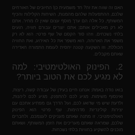
האם זה שווה את זה? חד משמעית כן! החיוכים של האורחים
שלכם, ההתפעלות שלהם מהמנות, השיחות הקלילות והכיף
המשותף, כל אלה הם ערך מוסף עצום שאין לו מחיר. אתם
לא רק מאכילים אותם; אתם יוצרים עבורם חוויה, רגעים
בלתי נשכחים. וזהו סוד הקסם של שף פרטי: הוא לא רק
משפר את הארוחה, הוא משפר את כל האירוע, ואת החוויה
הכוללת. וזו השקעה קטנה יחסית לעומת התמורה האדירה
שאתם מקבלים.
2. הפינוק האולטימטיבי: למה
לא מגיע לכם את הטוב ביותר?
בואו נודה באמת: אנחנו חיים בעידן של עבודה קשה, ריצות,
ואינסוף משימות. מגיע לכם להתפנק. מגיע לכם ליהנות,
ולדעת שיש מי שדואג לכם, ועל הדרך גם מפתיע אתכם עם
יצירות קולינריות מדהימות. שף פרטי הוא הפינוק
האולטימטיבי. זו מתנה שאתם מעניקים לעצמכם, ולחברים
שלכם, שמראה שאתם מעריכים את הזמן המשותף, ושאתם
מוכנים להשקיע בחוויות בלתי נשכחות.