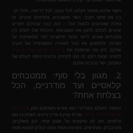
השף אלכס מסוגל לקלוע לכל טעם, לכל דרישה, ולכל חך.
בין אם אתם חובבי בשר מושבעים, צמחונים אנינים, או
כאלה שאוהבים לנסות הכל – הוא יבנה עבורכם תפריט
שיגרום לכולם ללקק את האצבעות. היכולת שלו לשלב בין
מטבחים שונים, לייצר מנות חדשניות לצד קלאסיקות על
זמניות, ולהתאים את הכל לאווירה הספציפית של הערב
שלכם, היא מה שהופכת את
קייטרינג גורמה קוזין א פריז
לחוויה יוצאת דופן. זה כמו להחזיק כרטיס טיסה לעולם של
טעמים, ישר מהבית שלכם.
2. מגוון בלי סוף: ממטבחים
קלאסיים ועד מודרניים, הכל
בצלחת אחת?
האמת, העולם הקולינרי הוא מגרש משחקים ענק, ו
קייטרינג
גורמה בניחוח צרפתי
מבית קוזין א פריז יודעים לשחק בו כמו
אלופים. הם לא נתקעים על סגנון אחד; הם משלבים,
מערבבים, ומחדשים. בארוחה אחת אתם יכולים למצוא מנות