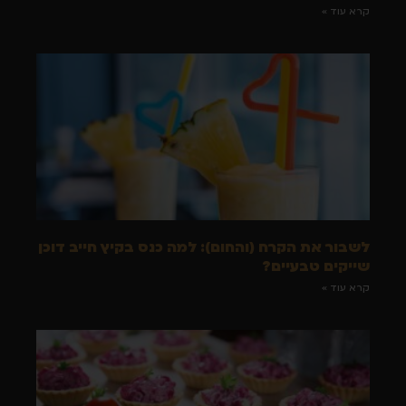
קרא עוד »
לשבור את הקרח (והחום): למה כנס בקיץ חייב דוכן
שייקים טבעיים?
קרא עוד »