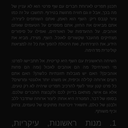
תכנון תפריט לארוחת חברים עם שף פרטי הוא לא עניין של
מה בכך, אבל זו גם חוויה מרגשת בטירוף. תחשבו על זה כמו
ציור קנבס ריק: השף הוא האמן, ואתם השותפים ליצירה.
אתם מביאים את החזון, אתם מספרים על הטעמים שאתם
אוהבים, על ההעדפות של האורחים, ואפילו על סיפורים
מצחיקים מהעבר שקשורים לאוכל. השף, מצידו, מביא את
הידע, את היצירתיות, ואת היכולת להפוך את כל זה למציאות
קולינרית מדהימה.
השיחה הראשונית עם השף היא קריטית. אל תתביישו לפרט:
מי האורחים? מה הם אוהבים לאכול (ומה הם פחות
אוהבים)? האם יש מגבלות תזונתיות כלשהן? האם אתם
רוצים ארוחה קלילה וכיפית, או משהו יותר אלגנטי ומרשים?
כל פרט קטן עוזר לשף להרכיב תפריט שיהיה לא רק טעים,
אלא גם אישי, מותאם בדיוק לכם ולקבוצת החברים שלכם.
בסופו של דבר, המטרה היא אחת: ליצור ארוחה שתדבר ללב
ולבטן של כולם, ותשאיר זיכרונות מתוקים של טעמים, צחוק
וכיף משותף.
1. מנות ראשונות, עיקריות,