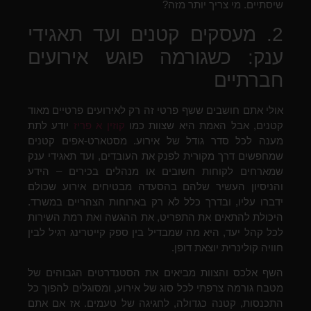
שיסתיים. מי צריך יותר מזה?
2. מעסקים קטנים ועד תאגידי
ענק: כשגורמה פוגש אירועים
חברתיים
אולי אתם חושבים ששף פרטי זה רק לאירועים פרטיים מאוד
קטנים, אבל האמת היא שצוות כמו
קוזין א פריז
יודע לתת
מענה לכל סדר גודל של אירוע. מסטארט-אפים קטנים
שמחפשים דרך מקורית לפנק את העובדים, ועד תאגידי ענק
שמארחים לקוחות חשובים או מנהלים בכירים – הידע
והניסיון העשיר שלהם בהסעדה מבטיחים אירוע שכולם
ידברו עליו, ובדרך כלל לא רק בארוחות הצהריים במשרד.
היכולת להתאים את התפריט, את ההגשה ואת רמת השירות
לכל קהל יעד, היא מה שמבדיל בין ספק קייטרינג רגיל לבין
חוויה קולינרית יוצאת דופן.
השף אלכס והצוות מביאים את הסטנדרטים הגבוהים של
מטבח גורמה צרפתי לכל סוג של אירוע, ומסוגלים להפוך כל
התכנסות, קטנה כגדולה, לחגיגה של טעמים. אז אם אתם