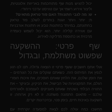
יכול להגיש מנות שף מתוחכמות באריזות אלגנטיות,
וליצור אירוע רשמי אך עם טוויסט עדכני וייחודי.
ש: מה לגבי חתונות? האם פוד טראק מתאים?
ת: יותר ויותר זוגות בוחרים לשלב פוד טראק
בחתונתם, במיוחד בחתונות טבע או חתונות אורבניות
עם אווירה קלילה יותר. הוא יכול לשמש כעמדה
מרכזית או כתוספת מדליקה לאירוע.
שף פרטי: ההשקעה
שפשוט משתלמת, ובגדול
אולי אתם חושבים ששף פרטי זו הוצאה גדולה. תנו לנו רגע
לנפץ את המיתוס הזה. כשאתם שוקלים את כל הגורמים –
את הזמן שלכם, את הלחץ שאתם חוסכים, את איכות חומרי
הגלם, את המקצועיות של הבישול, את הניקיון, ובעיקר – את
החוויה הבלתי נשכחת שאתם מעניקים לעצמכם ולאורחים
שלכם – פתאום התמונה משתנה. זו לא רק ארוחה; זו
השקעה באיכות חיים, בזמן פנוי, ובזיכרונות יקרים.
תחשבו כמה עולה לכם לצאת למסעדה יוקרתית עם