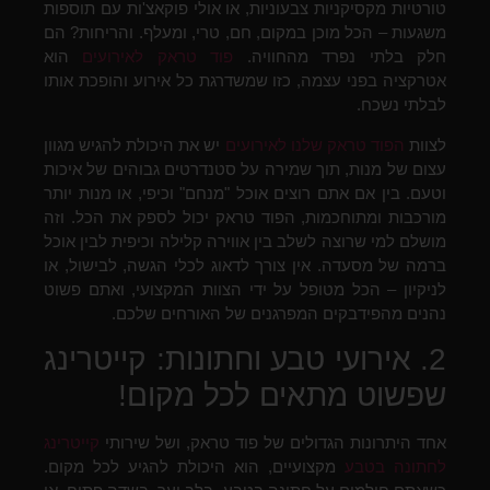
טורטיות מקסיקניות צבעוניות, או אולי פוקאצ'ות עם תוספות
משגעות – הכל מוכן במקום, חם, טרי, ומעלף. והריחות? הם
חלק בלתי נפרד מהחוויה.
פוד טראק לאירועים
הוא
אטרקציה בפני עצמה, כזו שמשדרגת כל אירוע והופכת אותו
לבלתי נשכח.
לצוות
הפוד טראק שלנו לאירועים
יש את היכולת להגיש מגוון
עצום של מנות, תוך שמירה על סטנדרטים גבוהים של איכות
וטעם. בין אם אתם רוצים אוכל "מנחם" וכיפי, או מנות יותר
מורכבות ומתוחכמות, הפוד טראק יכול לספק את הכל. וזה
מושלם למי שרוצה לשלב בין אווירה קלילה וכיפית לבין אוכל
ברמה של מסעדה. אין צורך לדאוג לכלי הגשה, לבישול, או
לניקיון – הכל מטופל על ידי הצוות המקצועי, ואתם פשוט
נהנים מהפידבקים המפרגנים של האורחים שלכם.
2. אירועי טבע וחתונות: קייטרינג
שפשוט מתאים לכל מקום!
אחד היתרונות הגדולים של פוד טראק, ושל שירותי
קייטרינג
לחתונה בטבע
מקצועיים, הוא היכולת להגיע לכל מקום.