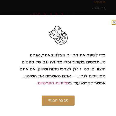
מפגש
קרא עוד »
« הקודם
1
2
3
4
5
הבא »
תוכן עניינים
כדי לשפר את החוויה אצלנו באתר, אנחנו
קייטרינג חלבי עשיר לחג השבועות: איך להפוך לחגיגה
משתמשים בקוקיז וכלי מדידה (גם של ספקים
מושלמת
09.08.2026
חיצוניים, כמו גוגל) לצרכי ניתוח ושיווק. אם אתם
תעצמו רגע עיניים ותדמיינו את סצנת חג השבועות הקלאסית. שולחן
ממשיכים לגלוש – אתם מאשרים את השימוש.
עמוס, דודות שבודקות את רמת האווריריות של עוגת הגבינה שלכם,
אפשר לקרוא עוד ב
מדיניות הפרטיות.
כיור שעולה על גדותיו עם
קרא עוד »
סבבה הבנתי
להתפנק בשבת חתן בירושלים עם אוכל מוכן טעים!
06.08.2026