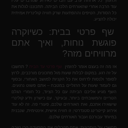
ולהפוך כל ארוחת ערב עם חברים לאירוע שמדברים עליו
עוד הרבה אחרי שהאורחים הלכו הביתה. תתכוננו לגלות את
כל הסודות, הטיפים וההפתעות שרק חוויה קולינרית אמיתית
יכולה להציע.
שף פרטי בבית: כשיוקרה
פוגשת נוחות, ואיך אתם
מרוויחים מזה?
אז מה זה בעצם אומר להזמין
שף פרטי עד הבית
? תחשבו
על זה רגע. במקום לבלות שעות מול מתכונים מורכבים, לרוץ
לסופר ולנסות לדחוס את כל הקניות למושב האחורי, ובסוף
גם לעמוד שעות על הרגליים במטבח – אתם פשוט נרגעים.
השף מגיע אליכם הביתה עם כל הציוד, כל חומרי הגלם
הטריים והמשובחים ביותר, ובעיקר, עם כישרון וידע קולינרי
שישאירו אתכם, ואת האורחים שלכם, פעורי פה. זה לא עוד
אירוע קייטרינג סטנדרטי; זו חוויה אישית, אינטימית, שנבנית
במיוחד עבורכם ועבור האורחים שלכם.
תחשבו על היתרונות: אתם מקבלים את המסעדה הכי טובה