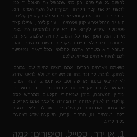
לחשוב על שף פרטי רק כמי שמבשל את האוכל זה כמו
לראות רק את קצה הקרחון. תפקידו של השף הפרטי הוא
הרבה יותר רחב, עמוק ומשמעותי. הוא לא רק אומן קולינרי;
הוא גם מנהל אירוע קטן ואינטימי, יועץ קולינרי, ואפילו קצת
פסיכולוג, שיודע לקרוא את האווירה ולהתאים את עצמו
אליה. הוא הופך את כל הערב לחוויה שלמה, מעודנת
ומיוחדת, כזו שלא הייתם מקבלים בשום מסעדה. והכי
חשוב? הוא משחרר אתכם לחלוטין מכל דאגה, ומאפשר
לכם להיות אורחים באירוע שלכם.
כשאתם מארחים חברים, אתם רוצים להיות שם עבורם.
לצחוק, לדבר, להיזכר בחוויות משותפות, ולא לדאוג שהדג
לא יתייבש בתנור או שהרוטב לא יתפרק. השף הפרטי
מאפשר לכם בדיוק את זה: ליהנות מהחברה, מהשיחה,
ומהיין המשובח, בזמן שמאחורי הקלעים מתרחש קסם
קולינרי. זו לא רק ארוחה; זו הצהרה על כמה אתם מעריכים
את עצמכם ואת חבריכם, ועל כמה חשוב לכם ליצור רגעים
בלתי נשכחים. וזו, חברים יקרים, השקעה שלא תצטערו
עליה לרגע.
1. אווירה, סטייל, וסיפורים: למה