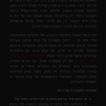
כשאתם חולמים על חתונה בטבע, בלב יער, בשדה פתוח, או
על חוף הים – אתם צריכים פתרון קולינרי שיכול להגיע לשם,
לתפעל מטבח בשטח, ולספק חוויה גסטרונומית ברמה
הגבוהה ביותר. זה בדיוק מה שצוות מנוסה כמו של קוזין א
פריז יודע לעשות, בין אם מדובר בפוד טראק שמשתלב
באווירה, ובין אם מדובר במטבח שטח מורכב.
דמיינו את החופה היפהפייה בטבע, את השקיעה המהפנטת,
ומיד אחר כך – ריחות משגעים של מנות גורמה שעולות
מהפוד טראק המעוצב, או מעמדות מזון אלגנטיות שהוקמו
במיוחד לאירוע. זה שילוב של קסם טבעי עם אלגנטיות
קולינרית, שיוצר אירוע בלתי נשכח.
פתרונות הקייטרינג שלנו
לחתונה בטבע
לא רק מספקים אוכל, הם יוצרים אווירה,
משתלבים בנוף, והופכים את הלוקיישן הכפרי או הפראי
לחוויה קולינרית מעודנת. אין ספק, כשזה מגיע לאירועים
מחוץ לקופסה, הגמישות והמקצועיות של צוות מנוסה הן
המפתח להצלחה.
שאלות ותשובות מהירות:
ש: האם פוד טראק מתאים לאירועים רשמיים?
ת: בהחלט! תלוי בתפריט ובסגנון ההגשה. פוד טראק