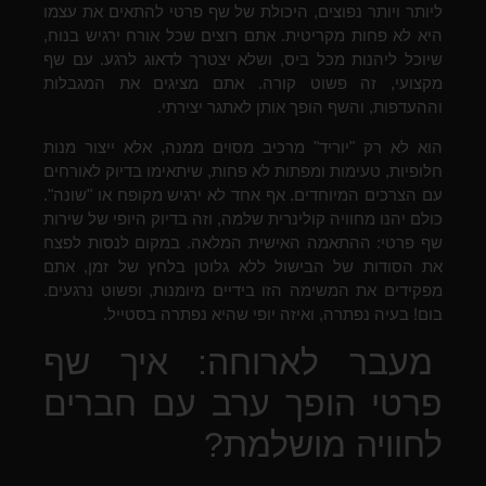
ליותר ויותר נפוצים, היכולת של שף פרטי להתאים את עצמו
היא לא פחות מקריטית. אתם רוצים שכל אורח ירגיש בנוח,
שיוכל ליהנות מכל ביס, ושלא יצטרך לדאוג לרגע. עם שף
מקצועי, זה פשוט קורה. אתם מציגים את המגבלות
וההעדפות, והשף הופך אותן לאתגר יצירתי.
הוא לא רק "יוריד" מרכיב מסוים ממנה, אלא ייצור מנות
חלופיות, טעימות ומפתות לא פחות, שיתאימו בדיוק לאורחים
עם הצרכים המיוחדים. אף אחד לא ירגיש מקופח או "שונה".
כולם יהנו מחוויה קולינרית שלמה, וזה בדיוק היופי של שירות
שף פרטי: ההתאמה האישית המלאה. במקום לנסות לפצח
את הסודות של הבישול ללא גלוטן בלחץ של זמן, אתם
מפקידים את המשימה הזו בידיים מיומנות, ופשוט נרגעים.
בום! בעיה נפתרה, ואיזה יופי שהיא נפתרה בסטייל.
מעבר לארוחה: איך שף
פרטי הופך ערב עם חברים
לחוויה מושלמת?