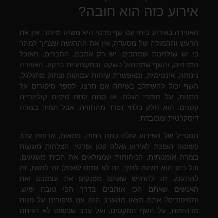
אירוע כזה הוא חובה?
האווירה באירוע ביתי עם שף פרטי היא משהו מיוחד. אין את
הרעש וההמולה של מסעדה, אין את ההרגשה שצריך למהר
כי יש שולחנות שמחכים. יש רק אתכם, החברים, האוכל
המדהים, והשף שמתנהל בשקט ובמקצועיות ברקע. האווירה
נינוחה, אינטימית, ומאפשרת שיחות עמוקות וצחוק מתגלגל.
השף יכול להשתלב בשיחה אם תרצו, לספר סיפורים על
המנות, על חומרי הגלם, או סתם לתת טיפים קולינריים
קטנים. הוא חלק בלתי נפרד מהחוויה, אבל תמיד בצורה
דיסקרטית ומכובדת.
הסטייל של האירוע עולה כמה רמות. פתאום, ארוחת ערב
פשוטה הופכת לאירוע גאלה קטן ופרטי. הצלחות מוגשות
בצורה אומנותית, הניחוחות שממלאים את הבית משגעים,
וכל ביס הוא חגיגה לחיך. זה לא סתם לאכול; זה לחוות, זה
להתענג, זה להרגיש שאתם מפנקים את עצמכם ואת
האנשים שאתם הכי אוהבים בדרך הכי טובה שיש.
והסיפורים? אתם תצאו מהערב הזה עם סיפורים על מנות
מדהימות, על השף המקסים, ועל ערב שפשוט לא רציתם