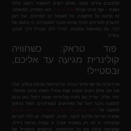
מתכננים אירוע עסקי, ואתם רוצים להשאיר רושם בלתי
נשכח – שף פרטי מבית
קוזין א פריז
הוא הפתרון המושלם.
זה מראה על מחשבה, על תשומת לב לפרטים, ועל רצון
להעניק לאורחים חוויה שהיא מעבר לסטנדרט. כי בסופו של
דבר, גם בפגישות עסקיות, הדרך ללב עוברת דרך הבטן,
ובגדול.
פוד טראק: כשחוויה
קולינרית מגיעה עד אליכם,
ובסטייל!
אז דיברנו על שף פרטי בבית, על ארוחות גורמה בסלון. אבל
מה אם אתם רוצים משהו קצת אחר? משהו פחות פורמלי,
יותר קליל, ועדיין עם חוויה קולינרית יוצאת דופן? כאן נכנס
לתמונה גיבור העל של האירועים המודרניים: הפוד טראק!
תחשבו על
הפוד טראק של קוזין א פריז לאירועים קטנים
שמגיע ישירות אליכם לחצר, לגינה, למשרד, או לכל לוקיישן
שתבחרו. זו לא רק משאית אוכל; זו עמדת גורמה ניידת,
שמביאה איתה את כל הניחוחות, הטעמים והסטייל של