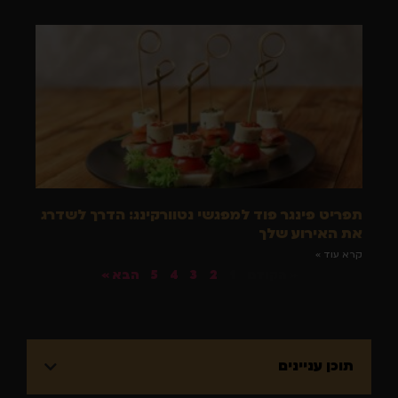
תפריט פינגר פוד למפגשי נטוורקינג: הדרך לשדרג
את האירוע שלך
קרא עוד »
« הקודם
1
2
3
4
5
הבא »
תוכן עניינים