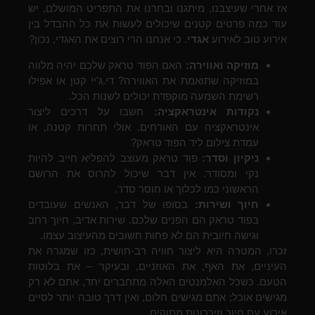
אז אחרי שעיצבנו, מיתגנו ובחרנו את התפריט המושלם, יש
עוד כמה פרטים קטנים שיכולים לעשות את כל ההבדל בין
אירוע טוב לאירוע
אגדי
. כי אנחנו הרי רוצים את האגדי, נכון?
מוזיקה ואווירה:
האם הפוד טראק שלכם יהיה מלווה
במוזיקה שתואמת את האווירה? די.ג'יי קטן או אפילו
רשימת השמעה מוקפדת יכולים לשנות הכל.
נקודות אינטראקציה:
חשבו על דרכים ליצור
אינטראקציה עם האורחים. אולי תחרות קטנה, או
עמדת צילום ליד הפוד טראק?
ניקיון וסדר:
פוד טראק מעוצב להפליא חייב להיות
נקי ומסודר. אין דבר שיכול להרוס את הרושם
הראשוני כמו לכלוך או חוסר סדר.
חיוך ושירות:
בסופו של דבר, האנשים שעובדים
בפוד טראק הם הפנים שלכם. שירות אדיב, חיוך רחב
וגישה חיובית הם לא פחות חשובים מהעיצוב עצמו.
זכרו, המטרה היא ליצור חוויה רב-חושית, כזו שמגרה את
העיניים, את האף, את האוזניים, ובעיקר – את בלוטות
הטעם. כשכל האלמנטים האלה מתחברים יחד, אתם לא רק
מגישים אוכל; אתם מגישים חלום, ואין דרך טובה יותר לסיים
אירוע עם חיוך וזיכרונות מתוקים.