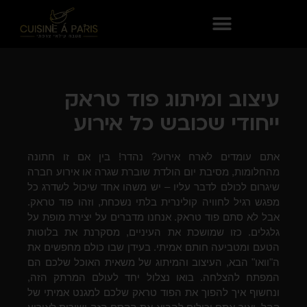
עיצוב ומיתוג פוד טראק
ייחודי שכובש כל אירוע
אתם עומדים לארח אירוע? נהדר! בין אם זו חתונה
מהחלומות, מסיבת יום הולדת שוברת שגרה או אירוע חברה
שיגרום לכולם לדבר עליו – יש משהו אחד שיכול לשדרג כל
מפגש רגיל לחוויה קולינרית בלתי נשכחת, וזהו פוד טראק.
אבל לא סתם פוד טראק. אנחנו מדברים על יצירת מופת על
גלגלים. כזו שמושכת את העיניים, מסקרנת את בלוטות
הטעם ומטביעה חותם אמיתי. בעידן שבו כולם מחפשים את
ה"וואו" הבא, העיצוב והמיתוג של משאית האוכל שלכם הם
המפתח להצלחה. בואו נצלול יחד לעולם המרתק הזה,
ונחשוף איך להפוך את הפוד טראק שלכם למגנט אמיתי של