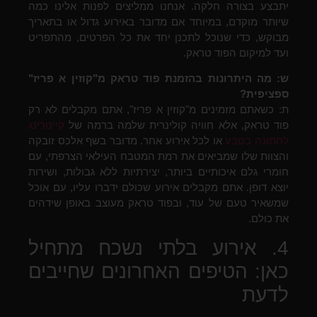
יתבצע בצורה חלקה. אנחנו ממליצים לפנות אלינו כמה
שיותר מוקדם, במיוחד אם מדובר באירוע גדול או בתאריך
מבוקש, כדי שנוכל לתכנן יחד את כל הפרטים, מהתפריט
ועד למיקום הפוד טראק.
ש: מה היתרונות בהזמנת פוד טראק מ"קוזין א פריז"
ספציפית?
ת: כשאתם מזמינים מ"קוזין א פריז", אתם מקבלים לא רק
פוד טראק, אלא חוויה קולינרית שלמה ברמה של
קייטרינג
לחתונה בטבע
או לכל אירוע אחר. מדובר בשף אלכס זובקה
והצוות שלו שמביאים את רמת המטבח העילאי הצרפתי, עם
חומרי גלם איכותיים ביותר, יצירתיות ללא גבולות, ושירות
יוצא דופן. אתם מקבלים אירוע שכולם ידברו עליו, עם אוכל
שמשאיר טעם של עוד, ובפוד טראק מעוצב באופן שידהים
את כולם.
4. אירוע בלתי נשכח מתחיל
כאן: הטיפים האחרונים שחייבים
לדעת