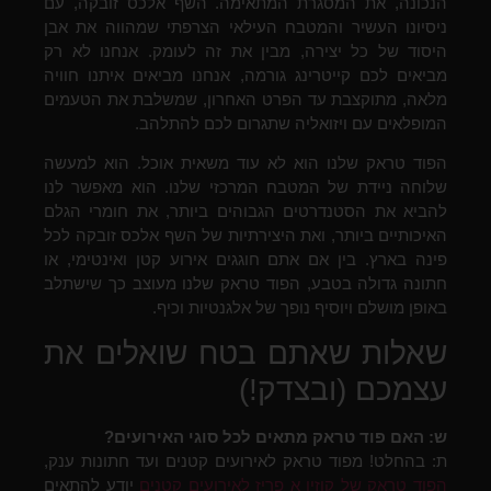
הנכונה, את המסגרת המתאימה. השף אלכס זובקה, עם
ניסיונו העשיר והמטבח העילאי הצרפתי שמהווה את אבן
היסוד של כל יצירה, מבין את זה לעומק. אנחנו לא רק
מביאים לכם קייטרינג גורמה, אנחנו מביאים איתנו חוויה
מלאה, מתוקצבת עד הפרט האחרון, שמשלבת את הטעמים
המופלאים עם ויזואליה שתגרום לכם להתלהב.
הפוד טראק שלנו הוא לא עוד משאית אוכל. הוא למעשה
שלוחה ניידת של המטבח המרכזי שלנו. הוא מאפשר לנו
להביא את הסטנדרטים הגבוהים ביותר, את חומרי הגלם
האיכותיים ביותר, ואת היצירתיות של השף אלכס זובקה לכל
פינה בארץ. בין אם אתם חוגגים אירוע קטן ואינטימי, או
חתונה גדולה בטבע, הפוד טראק שלנו מעוצב כך שישתלב
באופן מושלם ויוסיף נופך של אלגנטיות וכיף.
שאלות שאתם בטח שואלים את
עצמכם (ובצדק!)
ש: האם פוד טראק מתאים לכל סוגי האירועים?
ת: בהחלט! מפוד טראק לאירועים קטנים ועד חתונות ענק,
הפוד טראק של קוזין א פריז לאירועים קטנים
יודע להתאים