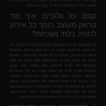
קהל, ואיך אתם יכולים להביא את הקסם הזה ישירות לאירוע
שלכם, מבלי להתפשר על סטייל, טעם או איכות.
קסם על גלגלים: איך פוד
טראק מעוצב הופך כל אירוע
לחוויה בלתי נשכחת?
פוד טראקים הם כבר מזמן לא רק פתרון מהיר וזול לרעב קל.
הם הפכו לאייקונים קולינריים, בתי קפה ניידים, מסעדות
גורמה על גלגלים, ואפילו יצירות אמנות של ממש. כשאתם
רואים פוד טראק באירוע, הוא מספר לכם סיפור עוד לפני
שלקחתם את הביס הראשון. הוא משדר אופי, סגנון,
ולפעמים אפילו קורץ עם טיפת הומור. אז איך מבטיחים
שהסיפור שהפוד טראק שלכם יספר יהיה סיפור הצלחה,
כזה שיגרום לכל אורח להוציא את הסמארטפון, לצלם,
ולחלוק עם העולם את החוויה? הכל מתחיל בעיצוב ובמיתוג.
בדיוק שם טמון הסוד למשיכת הקהל הנכון, יצירת באזז,
ובסופו של דבר – להפיכת האירוע שלכם לשיחת היום.