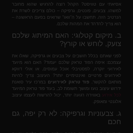
אסיאתי עם טוויסט? הקהל רוצה להרגיש שהוא מחובר
למשהו. צבעים, פונטים, גרפיקה – כולם צריכים לשרת את
הנרטיב הזה. תחשבו על ה"וואו" שרואים בפעם הראשונה –
הוא צריך להדהד את המהות שלכם.
ב. מיקום קטלוגי: האם המיתוג שלכם
צועק, לוחש או קורץ?
לפני שאתם בכלל חושבים על צבעים או גרפיקה, שאלו את
עצמכם: איפה הפוד טראק שלכם יעמוד? האם הוא מיועד
לאירועי יוקרה, לפסטיבלי אוכל עמוסים, או אולי דווקא
לאירועים פרטיים ואינטימיים יותר? העיצוב צריך להיות
מותאם להקשר.
פוד טראק לאירועים
במרכז עיר סואנת
ידרוש עיצוב נועז ומושך תשומת לב, בעוד פוד טראק המיועד
לכל אירוע
באווירה רגועה יותר, יכול להרשות לעצמו עיצוב
אלגנטי ומאופק.
ג. צבעוניות וגרפיקה: לא רק יפה, גם
חכם