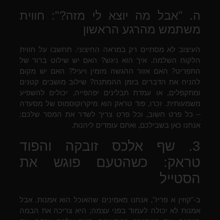
ה. "אבל מה יוצא לי מזה?": חווית
משתמש מהרגע הראשון
העיצוב לא מסתיים רק במראה החיצוני. תחשבו על חווית
הלקוח השלמה. איך הוא ניגש? האם יש שילוט ברור של
התפריט? האם אזור ההגשה מזמין ויעיל? האם יש מקום
להניח את הדברים בזמן ההמתנה? שילוב מושבים קטנים
ומתקפלים, או עמדת תבלינים יפהפייה, יכולים להשפיע
משמעותית. זכרו, פוד טראק הוא מיקרוקוסמוס של מסעדה
– כל פרט חשוב, וכל פרט צריך לשדר את המסר שלכם:
אנחנו כאן בשבילכם, ואתם עומדים ליהנות.
3. שף אלכס זובקה והפוד
טראק: כשהטעם פוגש את
הסטייל
ב-"קוזין א פריז", אנחנו מאמינים שהאוכל הוא אמנות. אבל
אמנות לא יכולה לעמוד בפני עצמה; היא צריכה את הבמה