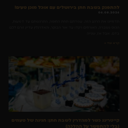
להתפנק בשבת חתן בירושלים עם אוכל מוכן טעים!
06.08.2026
תדמיינו את הרגע הזה. עמדתם תחת החופה, התרגשתם עד דמעות,
הכוס נשברה, האורחים רקדו עד אור הבוקר, והאדרנלין עדיין זורם לכם
בדם. אבל אז, שנייה
קרא עוד »
קייטרינג כשר למהדרין לשבת חתן: חגיגה של טעמים
(בלי להתפשר על ההלכה)