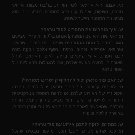
את עצמו. הוא אידיאלי לימי הולדת, בר/בת מצוות, אירועי
חברה, השקות, ואפילו קייטרינג לחתונה בטבע, שם הוא
מביא את המטבח היישר לשטח.
ש: איך בוחרים את התפריט לפוד טראק?
ת: הגמישות היא שם המשחק! אנחנו ב-"קוזין א פריז" מציעים
מגוון רחב של מנות ממטבחים שונים – ים תיכוני, ישראלי,
אירופאי, אמריקאי וכמובן צרפתי. השף אלכס זובקה בונה
לכם תפריט אישי שיתאים בדיוק לאופי האירוע, לקהל
האורחים ולטעם האישי שלכם, וגם למגבלות תפעוליות של
הפוד טראק.
ש: האם פוד טראק יכול להחליף קייטרינג מסורתי?
ת: לעיתים קרובות, כן! הפוד טראק יכול להיות המרכז
הקולינרי של האירוע שלכם, או להוות תוספת אטרקטיבית
וייחודית לקייטרינג קיים. הוא מציע פתרון דינמי, חוויתי
ומודרני, שמאפשר לאורחים ליהנות מאוכל טרי ומוכן במקום,
באווירה קלילה וכיפית.
ש: כמה זמן לוקח לתכנן אירוע עם פוד טראק?
ת: ככל שתקדימו, כך ייטב! תכנון מוקפד מבטיח שהכל