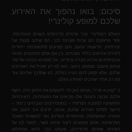
סיכום: בואו נהפוך את האירוע
שלכם למופע קולינרי!
העולם הקולינרי עבר שינויים מדהימים בשנים האחרונות,
ופוד טראקים הם עדות מצוינת לכך. הם שילוב מנצח של
יצירתיות, חדשנות וטעם, והם מציעים פלטפורמה ייחודית
ליצירת אירועים בלתי נשכחים. בין אם אתם מתכננים חגיגה
אינטימית או אירוע חברה גרנדיוזי, אל תמעיטו בכוחו של פוד
טראק מעוצב וממותג היטב. הוא לא רק יאכיל את האורחים
שלכם, אלא יספק להם חוויה כוללת, כזו שתדבר אליהם עוד
זמן רב אחרי שהביס האחרון נעלם.
ב-"קוזין א פריז", אנחנו כאן כדי להגשים את החזון הזה. השף
אלכס זובקה והצוות שלו מביאים את המומחיות, היצירתיות
והתשוקה למטבח הצרפתי – בסטנדרטים הגבוהים ביותר –
היישר לפתח האירוע שלכם. אנחנו יודעים איך לעצב את
החוויה המושלמת, מהתפריט המדויק ועד למשאית האוכל
המרשימה. אתם מוזמנים ליצור איתנו קשר, לספר לנו על
האירוע שאתם מדמיינים, ואנחנו כבר נדאג שהחלום