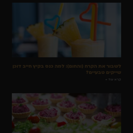
לשבור את הקרח (והחום): למה כנס בקיץ חייב דוכן
שייקים טבעיים?
קרא עוד »