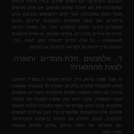
הצבעים והגרפיקה הם הפנים שלכם. בחרו פלטת צבעים
שמשלימה את סוג האוכל שאתם מגישים. אם אתם מגישים
מנות חמות ומתובלות, אולי תרצו להשתמש בצבעים עזים
ודינמיים. אם אתם מתמחים בקינוחים עדינים, גוונים
פסטליים ורכים יכולים להתאים יותר. אל תפחדו להיות
יצירתיים! איורים מודרניים, גרפיטי אמנותי, או אפילו ציטוטים
משעשעים – כל אלה יכולים להוסיף המון לאופי. זכרו,
העיצוב צריך להיות קל לקריאה ולהבנה, גם מרחוק.
ד. אלמנטים תלת-ממדיים ותאורה:
לצאת מהמסגרת!
מי אמר שפוד טראק חייב להיות משטח דו-ממדי? תחשבו
מחוץ לקופסה! שלטים בולטים, תאורת לד צבעונית שמשנה
אווירה עם רדת החשכה, ואפילו אלמנטים עיצוביים שיוצאים
מגוף המשאית. מקרן וידאו קטן שמציג תמונות של המנות
שלכם או קטעי וידאו קצרים של השף בפעולה יכולים לעשות
פלאים. אלה אלמנטים שמושכים את העין וגורמים לאנשים
להתקרב, לצלם, ולחלוק את החוויה ברשתות החברתיות.
הם הופכים את הפוד טראק שלכם מחזית פשוטה
למיני-במה.