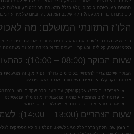
לעומתו, באירוע פרטי אחר, כלה מקסימה החליטה ש"היא לא מסוגלת 
החופה היא ראתה כוכבים (ולא בגלל התאורה הרומנטית), ונאלצה 
כוס מים וסוכר. המסקנה? הגוף שלכם הוא מכונה, וביום של אירוע המכונ
הלו"ז התזונתי המושלם: מה לאכול
כדי שלא תצטרכו לשבור את הראש, בנינו עבורכם את התוכנית המדויקת
מלאי אנרגיה, קלילים, ובעיקר – רעבים בדיוק במידה הנכונה כשהמנות ה
שעות הבוקר (08:00 – 10:00): להתעורר נכון
הבוקר שלכם צריך להתחיל בכוס מים גדולה עם לימון. זה מניע את מ
ארוחת בוקר קלה אך מזינה היא חובה. אנחנו ממליצים על:
קערית שיבולת שועל (קוואקר) עם מעט חלב שקדים, חצי בננה ואגו
פרוסת לחם מחמצת איכותית עם אבוקדו ומעט מלח ים אטלנטי.
יוגורט טבעי עם חופן פירות יער שמלאים בנוגדי חמצון.
שעות הצהריים (13:00 – 14:00): לשמור על הפוקוס
זה הזמן שבו הלחץ בדרך כלל מגיע לשיאו. הטלפונים לא מפסיקים לצלצ
חייבת להיות קלה לעיכול ולא מכבידה.