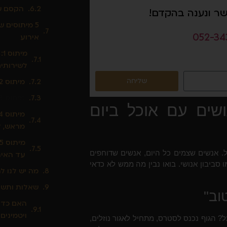
הקסם של
שר ונענה בהקדם!
5 מיתוסים ש
052-34
אירוע
מי
לשירותים
שליחה
מיתוס 2: "מותר לאכול רק סלט"
מיתוס 3: "אלכוהול בצהריים זה מרגיע"
ושים עם אוכל ביום
מראש, ל
ל. אנשים שצמים כל היום, אנשים שדוחפים
עד האירו
ביבון אנושי. בואו נבין מה ממש לא כדאי
מה יש לנו ל
שאלות ותשוב
האם כדא
ויטמינים
 הגוף נכנס לסטרס, מתחיל לאגור נוזלים,