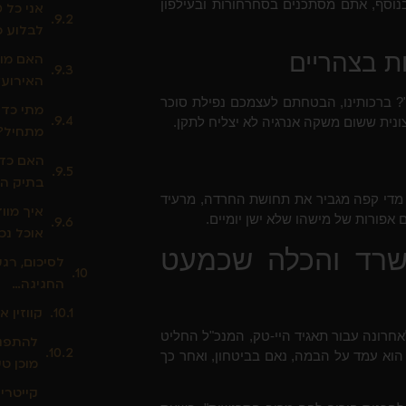
בנוסף, אתם מסתכנים בסחרחורות ובעילפון
אני כל 
לבלוע כ
האם מות
האירוע?
? ברכותינו, הבטחתם לעצמכם נפילת סוכר
מתי כדא
ונית ששום משקה אנרגיה לא יצליח לתקן.
מתחיל?
האם כדא
בתיק ה
תר מדי קפה מגביר את תחושת החרדה, מרעיד
איך מוו
ם אפורות של מישהו שלא ישן יומיים.
אוכל נכו
שרד והכלה שכמעט
לסיכום, רג
החגיגה…
קווזין א
חרונה עבור תאגיד היי-טק, המנכ"ל החליט
להתפנק
הוא עמד על הבמה, נאם בביטחון, ואחר כך
מוכן טע
קייטרי