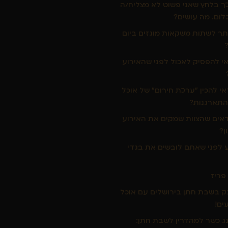
כך בלחץ שאני פשוט לא מצליח/ה
לום. מה עושים?
ר לשתות משקאות מוגזים ביום
י להפסיק לאכול לפני שהאירוע
י להכין "ערכת חירום" של אוכל
התארגנות?
דאים שהצוות שמקים את האירוע
ן?
ע לפני שאתם לובשים את בגדי
 פריז
 בשבת חתן בירושלים עם אוכל
ים!
נג כשר למהדרין לשבת חתן: