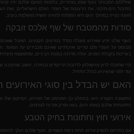
שזללתם המבורגר נוטף שומן בצהריים, בלוטות הטעם שלכם יהיו קהות
התיבול הים-תיכוני, את הרעננות של חומרי הגלם הישראליים, ואת ה
תזונה נקייה במהלך היום היא המפתח לחוויה חושית מושלמת בערב.
סודות מהמטבח של שף אלכס זובקה
השף שלנו יודע שאירוע מוצלח נמדד בפרטים הקטנים. האוכל שאנחנו
מבוסס על חומרי גלם טריים ואיכותיים שאינם מכבידים על הסועד. ח
בעדינות בקבלת הפנים, עולה מדרגה במנות הביניים, ומתפוצצת מיצירתי
כדי שתוכלו לרוץ מהשולחן לרחבת הריקודים ובחזרה, חשוב שהקיבה ש
עוד לפני שהאירוע בכלל התחיל.
האם יש הבדל בין סוגי האירועים ה
התשובה הקצרה היא: בהחלט כן! הפורמט של האירוע, המיקום שלו וס
התזונתית שלכם באותו היום. בואו נפרק את זה לגורמים.
אירועי חוץ וחתונות בחיק הטבע
אם בחרתם להפיק אירוע תחת כיפת השמיים, הגוף שלכם הולך להתמודד 