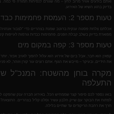
ואתם בולעים אוויר מרוב לחץ – מה שגורם לנפיחות חמורה פי כמה. 
בדיוק ברגע השיא של האירוע.
טעות מספר 2: העמסת פחמימות כבדות בצהריים
אכלתם צלחת פסטה ענקית ברוטב שמנת בצהריים כדי "לצבור אנרגיה"
מפוארת בדיוק בשלב קבלת הפנים. פחמימות כבדות גורמות לעייפות קיצ
טעות מספר 3: קפה במקום מים
קפאין הוא חבר, אבל ביום של אירוע הוא עלול להפוך לאויב אכזר. יו
את הידיים, ובעיקר – מייבש את הגוף. אתם רוצים עור קורן וזוהר, לא פני
מקרה בוחן מהשטח: המנכ"ל ש
התעלפה
בואו נספר לכם סיפור קצר שממחיש הכל. באירוע חברה ענק שהפקנו לא
לפתוח את הבוקר עם שייק חלבון עשיר וסלט קליל בצהריים. התוצאה? 
חרך את רחבת הריקודים עד שתיים בלילה.