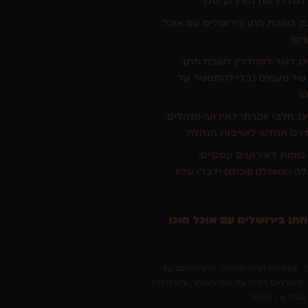
לשדרג את האירוע שלך
 בשבת חתן בירושלים עם אוכל
ים!
נג כשר למהדרין לשבת חתן:
 של טעמים (בלי להתפשר על
)
נג חלבי יוקרתי לאירועי מנהלים:
רט החדש לישיבות הנהלה
 כוסות לאירועים עסקיים:
ה המושלם שכולם ידברו עליו
ן בירושלים עם אוכל מוכן
ה. עמדתם תחת החופה, התרגשתם עד
האורחים רקדו עד אור הבוקר, והאדרנלין
אבל אז, שנייה