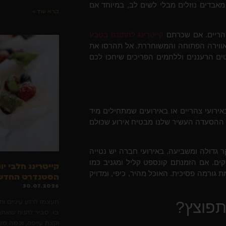
מאבדים נוזלים מבלי לשים לב, במיוחד אם
קרא עוד »
צהריים. אם שכרתם
קייטרינג לחתונה בטבע
אווירה הפתוחה והמשוחררת. אל תהרסו את
ם הרעננים וללחמים הפריכים שיחכו לכם
ירועי צהריים או באירועים שמתחילים מיד
ן ההסעדה העשיר שלנו מבטיח אירוע שכולם
 גדולה ומשביעה. באירועי חברה יש נטייה
קים. אם הזמנתם קונספט קליל ומגניב כמו
קייטרינג חלבי יו
ת גורמה פסיכית. האוכל מהיר, כיפי, ומדויק
הסטנדרט החדש 
30.07.2026
תעצמו לרגע עיניים ות
תפוצץ?
בו. סביר להניח שאתם
וקצת עייפה, וכמה מ