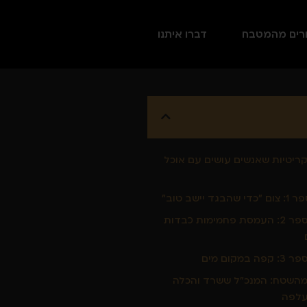
רים מהמטבח
דברו איתנו
הקריטיות שאנשים עושים עם אוכל
ד יישב טוב"
טעות מספר 2: העמסת פחמימות כבדות
במקום מים
מהשטח: המנכ"ל ששרד והכלה
לפה