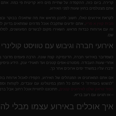
קרירה. ביום כזה, ההקפדה על שתיית מים היא קריטית פי כמה. אתם 
אתם מצטלמים בחוץ שעות לפני האירוע.
לקראת אירועים כאלו, חשוב לתכנן מראש את מה שתאכלו בבוקר וב
מבית קוזין א פריז
, אתם יודעים שתקבלו אוכל מדהים שמתאים בדיוק ל
זה עם ארוחות כבדות מראש. השאירו מקום לבשרים המעושנים, לסלטי
שם.
אירועי חברה וגיבוש עם טוויסט קולינרי
כשמדובר באירועי חברה, הדינמיקה קצת שונה. הרבה פעמים מדובר בא
אחרי שעות העבודה. מסטרט-אפים קטנים ועד תאגידי ענק, הידע וניסיו
ידברו עליו במשרד ימים ארוכים אחר כך.
אם אתם המארגנים או המנהלים של האירוע, הקפידו לאכול ארוחת בוקר
"לנשנש בעמידה" כי אתם כל הזמן במינגלינג עם עובדים, לקוחות וספ
הפוד טראק שלנו לאירועים קטנים
, תתכוננו לחוויית אוכל רחוב אבל ברמ
– אז תגיעו עם רעב בריא.
איך אוכלים באירוע עצמו מבלי לה