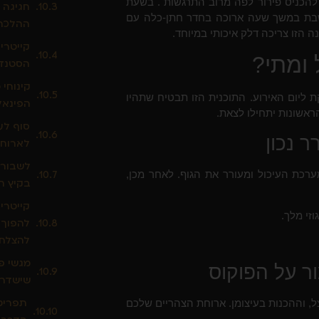
להכניס פירור לפה מרוב התרגשות". בשעת
חגיגה 
לשבת במשך שעה ארוכה בחדר חתן-כלה עם
ההלכה
ה הזו צריכה דלק איכותי במיוחד.
קייטרינ
 ומתי?
הסטנדר
קינוחי 
 ליום האירוע. התוכנית הזו תבטיח שתהיו
הפינאל
ראשונות יתחילו לצאת.
סוף לע
לארוחו
לשבור 
ערכת העיכול ומעורר את הגוף. לאחר מכן,
בקיץ חי
קייטרינ
זי מלך.
להפוך 
להצלח
מגשי פ
שישדרג
תפריט 
ל, וההכנות בעיצומן. ארוחת הצהריים שלכם