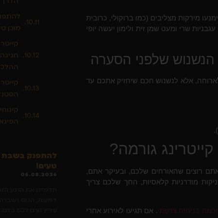
הדרך 
להתפנק
מנעו מירקות מצליבים (כמו ברוקולי, כרובית
מוכן טע
בניות שרי ומעט שמן זית ולימון יעשה יופי
קייטרי
חגיגה
ההלכה
לארוחה, אלא לנשנוש חכם שיחזיק אתכם עד
קייטרי
הסטנד
קינוחי
הפינאל
.
ייטרינג גורמה?
להתפנק בשבת חת
טעים!
אתם רוצים שהאורחים שלכם, ובעיקר אתם,
06.08.2026
יקות מודרניות קלאסיות, החך שלכם צריך
תדמיינו את הרגע הז
דמעות, הכוס נשברה, 
עדיין זורם לכם בדם. 
גורמה בניחוח צרפתי
. אם תגיעו לאירוע אחרי