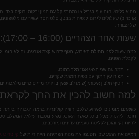
מה אוכלים? חזה עוף בגריל או נתח דג קל עם המון ירקות ירוקים בצד. הי
או כרוב) שעלולים לגרום לנפיחות בבטן. סלט חסה עשיר עם מלפפונים, עג
של עבודה.
שעות אחר הצהריים (16:00 – 17:00): הנשנוש שלפני הסערה
כמה שעות לפני תחילת האירוע, הגוף ידרוש קצת אנרגיה. זה לא הזמן 
לקבלת הפנים.
תמר עם שני חצאי אגוז מלך בתוכו.
תפוח עץ חתוך עם כפית חמאת שקדים.
חטיף חלבון איכותי (שימו לב שאין בו יותר מדי סוכרים מלאכותיים)
למה חשוב להכין את החך לקראת ק
כשאתם מזמינים לאירוע שלכם חוויה קולינרית ברמה הגבוהה ביותר, 
תוכלו ליהנות מכל ביס. כאשר האוכל מגיע מטבח עילאי, המשלב טכנ
להיות נקי ומוכן לקליטת טעמים עדינים ומורכבים.
דמיינו את הרגע שבו תטעמו את מנות הפתיחה הייחודיות של
קייטרינג 