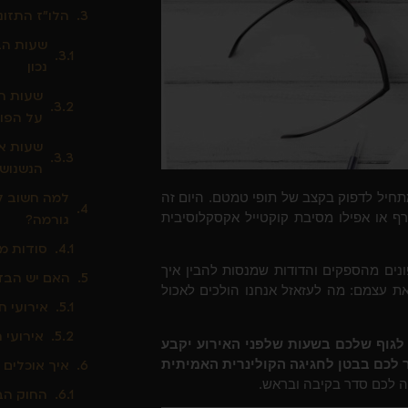
הלו"ז התזונ
נכון
על הפו
הנשנוש
למה חשוב ל
תחיל לדפוק בקצב של תופי טמטם. היום זה
רף או אפילו מסיבת קוקטייל אקסקלוסיבית
גורמה?
סודות מ
נים מהספקים והדודות שמנסות להבין איך
האם יש הבדל
ת עצמם: מה לעזאזל אנחנו הולכים לאכול
אירועי ח
אירועי 
לגוף שלכם בשעות שלפני האירוע יקבע
ר לכם בבטן לחגיגה הקולינרית האמיתית
איך אוכלים 
שה לכם סדר בקיבה ובראש.
החוק הב