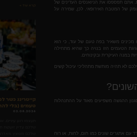
. אתם תפספסו את הניואנסים העדינים של
קרא עוד »
עומק של המטבח האירופאי. לכן, שמירה על
 מכינים משאיר בפה טעם של עוד, כי הוא
גיגת הטעמים הזו בנויה כך שהיא מתחילה
ות במנה העיקרית ובקינוחים.
לכם לא תהיה מותשת מתהליכי עיכול קשים
שונים?
קייטרינג כשר למ
גנון ההגשה משפיעים מאוד על ההתנהלות
טעמים (בלי להת
02.08.2026
תעצמו רגע עיניים. א
שלכם עדיין זועקות ח
עם אתגרים שונים כמו חום, לחות, או רוח
שלכם מפוצץ מאדרנל