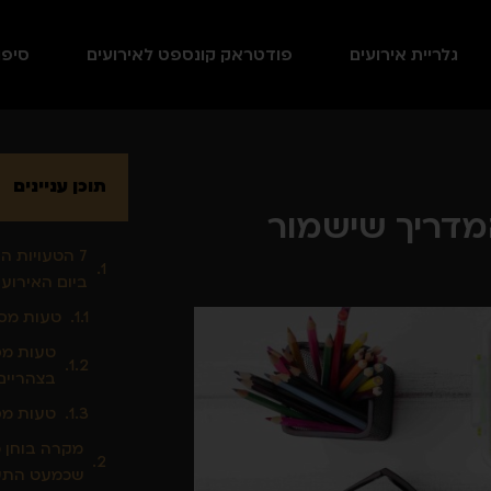
גלריית אירועים
פודטראק קונספט לאירועים
סיפו
תוכן עניינים
מדריך שישמור
7 הטעויות 
ביום האירוע
טעות מספר 1: צום "כדי שהבג
בצהריים
טעות מספר 3: קפה 
מקרה בוחן 
שכמעט התע