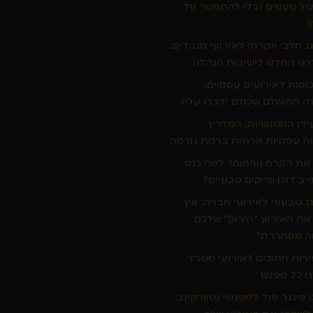
של טעמים (בלי להתפשר על
)
ג חלבי יוקרתי לאירועי מנהלים:
ט החדש לישיבות הנהלה
כוסות לאירועים עסקיים:
ה המושלם שכולם ידברו עליו
ידן החמגשיות: המדריך
ת עסקיות ארוזות ברמת גורמה
את הקרח (והחום): למה כנס
יב דוכן שייקים טבעיים?
ג טבעוני לאירועי חברה: איך
את האירוע "הירוק" שלכם
ה מסחררת?
ירות חתוכים לאירועי משרד
ו כל מפגש
פינגר פוד למפגשי נטוורקינג: