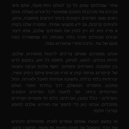
אחרי שצללתם עמוק כל כך לעולם החד-פעמי, אתם ודאי
מבינים את מורכבות התכנון שמאחורי כל אירוע מוצלח. אתם
רואים שגם הפרטים הקטנים ביותר דורשים מחשבה, ארגון,
ולעיתים קרובות, גם ידע מקצועי אמיתי. המטרה שלנו בקוזין
א פריז היא לא רק להזין את האורחים שלכם, אלא ליצור
עבורם ועבורכם חוויה בלתי נשכחת, כזו שמשאירה בפה
טעם של עוד, הרבה אחרי שהאירוע נגמר.
אנחנו מאמינים שאתם צריכים ליהנות מהאירוע שלכם,
להיות נוכחים, לחגוג, לצחוק, ולספוג כל רגע, במקום לרוץ
בין המטבח, האורחים והפחים. השף אלכס זובקה והצוות
של קייטרינג גורמה קוזין א פריז מביאים איתם ניסיון עשיר,
יצירתיות בלתי נדלית, ותשוקה אמיתית לאוכל ולאירוח. החל
מתכנון התפריט המושלם, דרך בחירת חומרי הגלם
האיכותיים ביותר, ועד לדאגה לכל הפרטים הקטנים
והגדולים – כולל כמובן, אם תרצו, כלים חד-פעמיים יוקרתיים
ומתכלים, אנחנו כאן כדי להפוך את האירוע שלכם למופע
קולינרי חלומי.
אז בפעם הבאה שאתם עומדים לארח, ומתחילים להרגיש
את כובד המשקל של תכנון כמויות חד-פעמי, תחשבו לרגע: