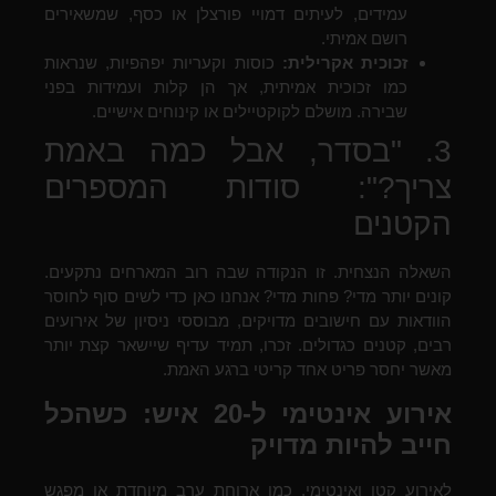
עמידים, לעיתים דמויי פורצלן או כסף, שמשאירים
רושם אמיתי.
זכוכית אקרילית:
כוסות וקעריות יפהפיות, שנראות
כמו זכוכית אמיתית, אך הן קלות ועמידות בפני
שבירה. מושלם לקוקטיילים או קינוחים אישיים.
3. "בסדר, אבל כמה באמת
צריך?": סודות המספרים
הקטנים
השאלה הנצחית. זו הנקודה שבה רוב המארחים נתקעים.
קונים יותר מדי? פחות מדי? אנחנו כאן כדי לשים סוף לחוסר
הוודאות עם חישובים מדויקים, מבוססי ניסיון של אירועים
רבים, קטנים כגדולים. זכרו, תמיד עדיף שיישאר קצת יותר
מאשר יחסר פריט אחד קריטי ברגע האמת.
אירוע אינטימי ל-20 איש: כשהכל
חייב להיות מדויק
לאירוע קטן ואינטימי, כמו ארוחת ערב מיוחדת או מפגש