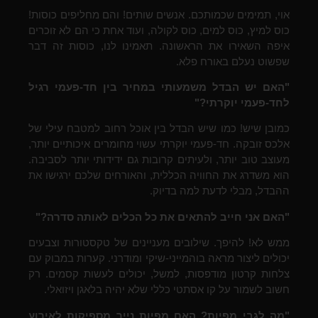
אוי, תמימים שכמותכם. אנשים שותים! והם מחליפים כוסות!
כוס למיץ, כוס למים, כוס לקולה, ועוד אחת כי הם לא זוכרים
איפה השאירו את הראשונה. תאמינו לנו, כוסות זה דבר
שפשוט נעלם באורח פלא.
"האם יש הבדל משמעותי במחיר בין חד-פעמי רגיל
לחד-פעמי יוקרתי?"
כמובן שיש! כמו שיש הבדל בין אוכל רחוב למטבח עילי של
אלכס זובקה. חד-פעמי יוקרתי עשוי מחומרים איכותיים יותר,
מעוצב טוב יותר, ולעיתים קרובות גם ידידותי יותר לסביבה.
הוא משדרג את החוויה הכללית, והאורחים שלכם ירגישו את
ההבדל, מבלי לדעת למה בדיוק.
"האם אני חייב להתאים את כל הכלים לאותה סדרה?"
ממש לא! להיפך. שילובים מעניינים של טקסטורות וצבעים
יכולים ליצור מראה בוהמייני-שיקי ומודרני. קערות במבוק עם
צלחות קרטון מודפסות, למשל, יכולים לעשות קסמים. רק
חשוב לשמור על קו אסתטי כללי שלא יהיה בלאגן ויזואלי.
"מה לגבי מפיות? האם מפיות נייר מספיקות לאירוע