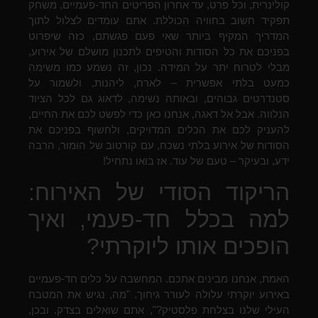
קולינרית, וכל פרט, עד אחרון הפריטים החד-פעמיים, משחק
תפקיד חשוב בחוויה הכוללת. אתם עומדים לצלול לתוך
המדריך המקיף ביותר שאי פעם פגשתם, כזה שיפרוט
בפניכם את כל הסודות והטיפים לתכנון מושלם של אירוע,
מבלי לטרוח יתר על המידה. נכון, זה נשמע כמו משימה
כמעט בלתי אפשרית – לארח, ליהנות, ולשמור על
סטנדרטים גבוהים, ובאותה נשימה, לדאוג גם לכל הציוד
הנלווה. אבל אל דאגה, אנחנו כאן כדי לפשט לכם את החיים,
להעניק לכם את הכלים המדויקים, ולחשוף בפניכם את
הסודות של אירוע בלתי נשכח, עם קורטוב של הומור, הרבה
ידע, ובעיקר – טעם של עוד. אז בואו נתחיל!
הריקוד הסודי של האירוח:
למה בכלל חד-פעמי, ואיך
הופכים אותו ליוקרתי?
האמת, אנחנו מבינים אתכם. המחשבה על כלים חד-פעמיים
באירוע יוקרתי עלולה לעורר גיחוך. "מה, נגיש את המטבח
העילי שלנו בצלחת פלסטיק?", אתם שואלים בצדק. ובכן,