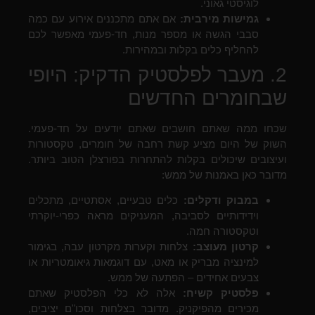
לוגיסטי גאוני.
גמישות מירבית:
אם אתם מתכננים אירוע עם כמה
סבבי הגשה או מספר מנות, חד-פעמי מאפשר לכם
להחליף כלים בקלות ובמהירות.
2. מעבר לפלסטיק הדקיק: היופי
שבחומרים החדשים
שכחו ממה שאתם חושבים שאתם יודעים על חד-פעמי.
השוק של היום מציע קשת רחבה של חומרים, טקסטורות
ועיצובים שיכולים בקלות להתחרות בפורצלן הטוב ביותר.
מדובר כאן באמנות של ממש:
במבוק ודקלים:
כלים טבעיים, אסתטיים, מתכלים
וידידותיים לסביבה, המעניקים מראה כפרי-יוקרתי
וטקסטורה חמה.
קרטון מעוצב:
צלחות וקערות מקרטון עבה, בגימור
למינציה מבריק או מאט, עם דוגמאות גיאומטריות או
צבעים אחידים – הפתעה של ממש.
פלסטיק קשיח:
אלה לא כלי הפלסטיק שאתם
מכירים מהפיקניק. מדובר בצלחות וסכו"ם יציבים,