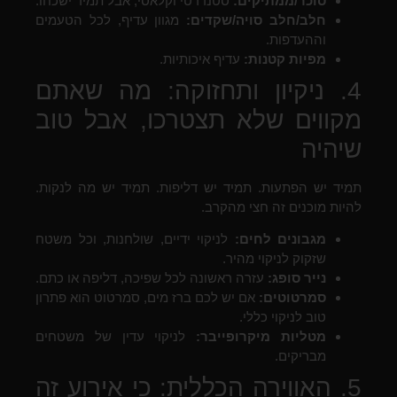
סוכר/ממתיקים:
סטנדרטי וקלאסי, אבל תמיד ישכחו.
חלב/חלב סויה/שקדים:
מגוון עדיף, לכל הטעמים
וההעדפות.
מפיות קטנות:
עדיף איכותיות.
4. ניקיון ותחזוקה: מה שאתם
מקווים שלא תצטרכו, אבל טוב
שיהיה
תמיד יש הפתעות. תמיד יש דליפות. תמיד יש מה לנקות.
להיות מוכנים זה חצי מהקרב.
מגבונים לחים:
לניקוי ידיים, שולחנות, וכל משטח
שזקוק לניקוי מהיר.
נייר סופג:
עזרה ראשונה לכל שפיכה, דליפה או כתם.
סמרטוטים:
אם יש לכם ברז מים, סמרטוט הוא פתרון
טוב לניקוי כללי.
מטליות מיקרופייבר:
לניקוי עדין של משטחים
מבריקים.
5. האווירה הכללית: כי אירוע זה