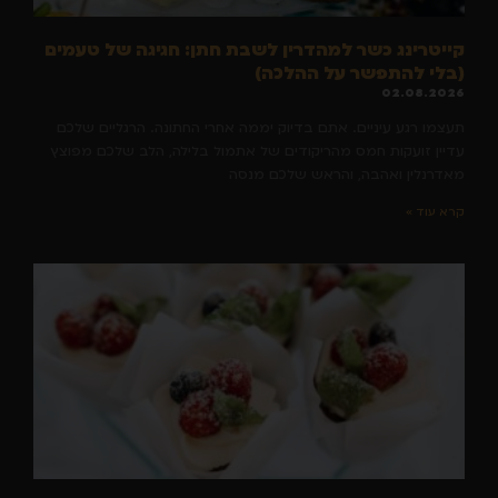
קייטרינג כשר למהדרין לשבת חתן: חגיגה של טעמים
(בלי להתפשר על ההלכה)
02.08.2026
תעצמו רגע עיניים. אתם בדיוק יממה אחרי החתונה. הרגליים שלכם
עדיין זועקות חמס מהריקודים של אתמול בלילה, הלב שלכם מפוצץ
מאדרנלין ואהבה, והראש שלכם מנסה
קרא עוד »