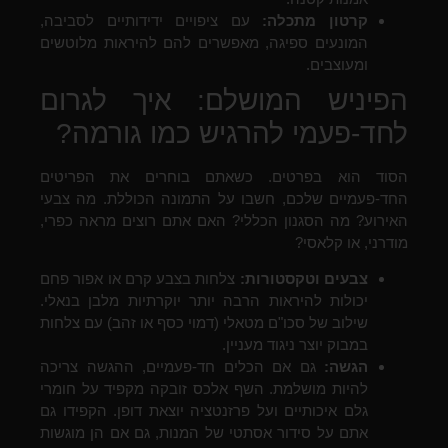
קרטון מתכלה:
עם ציפויים ידידותיים לסביבה,
המונעים ספיגה, מאפשרים להם להיראות מלוטשים
ומעוצבים.
הפיניש המושלם: איך לגרום
לחד-פעמי להרגיש כמו גורמה?
הסוד הוא בפרטים. כשאתם בוחרים את הפריטים
החד-פעמיים שלכם, חשבו על התמונה הכוללת. מה צבעי
האירוע? מה הסגנון הכללי? האם אתם רוצים מראה כפרי,
מודרני, או קלאסי?
צבעים וטקסטורות:
צלחות בצבע קרם או אפור פחם
יכולות להיראות הרבה יותר יוקרתיות מלבן בנאלי.
שילוב של סכו"ם מטאלי (דמוי כסף או זהב) עם צלחות
במבוק יוצר ניגוד מעניין.
הגשה:
גם אם הכלים חד-פעמיים, ההגשה צריכה
להיות מושלמת. השף אלכס זובקה מקפיד על חומרי
גלם איכותיים ועל פרזנטציה יוצאת דופן. הקפידו גם
אתם על סידור אסתטי של המנות, גם אם הן מוגשות