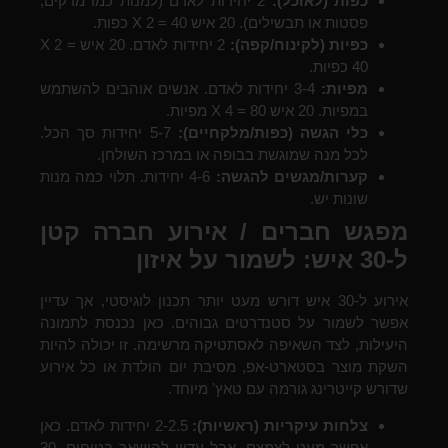
כפות (לאוכל):
2 יחידות לאדם (למנות כמו מרקים,
פסטות או תבשילים). 20 איש X 2 = 40 כפות.
כפיות (לקינוח/קפה):
2 יחידות לאדם. 20 איש X 2 =
40 כפיות.
מפיות:
3-4 יחידות לאדם. אנשים אוהבים להשתמש
במפיות. 20 איש X 4 = 80 מפיות.
כלי הגשה (כפות/מלקחיים):
5-7 יחידות סך הכל.
לכל מנה שמוגשת בבופה או במרכז השולחן.
קערות/מגשים להגשה:
4-6 יחידות. תלוי כמה מנות
שונות יש.
מפגש חברים / אירוע חברה קטן
ל-30 איש: לשמור על איזון
אירוע ל-30 איש דורש מעט יותר תכנון לוגיסטי, אך עדיין
אפשר לשמור על סטנדרטים גבוהים. כאן נכנסת לתמונה
היעילות, לצד השאיפה לאסתטיקה מרשימה. זו יכולה להיות
השקת מוצר בסטארט-אפ, מסיבת יום הולדת או כל אירוע
שדורש קייטרינג גורמה עם טאץ' מיוחד.
צלחות עיקריות (ראשיות):
2-2.5 יחידות לאדם. כאן
אפשר מעט לצמצם, אבל עדיין להישאר בטוחים. 30