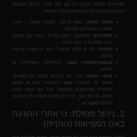
האורחים שלכם יאכלו רק אם הם יוכלו להגיש לעצמם
בקלות ובאלגנטיות. אל תחסכו בכלי הגשה!
כפות הגשה:
מגוון גדלים, למנות שונות – אורז,
פסטה, תבשילים, סלטים.
מלקחיים:
לסלטים, ירקות בגריל, נתחי עוף קטנים
ועוד. תמיד צריך כמה זוגות.
מצקות:
אם יש מרק, תבשיל רוטב או אפילו קציצות
ברוטב.
שפכטלים/סכיני עוגה:
לקינוחים, פשטידות, או
לזניות.
מגשי הגשה:
אלה לא חייבים להיות חד-פעמיים,
אפשר גם להשכיר מגשי נירוסטה יפים או סטים
מיוחדים שמחזיקים חום/קור. אבל אם אתם רוצים
ללכת על קל ונקי, יש היום מגשי הגשה חד-פעמיים
חזקים ומעוצבים.
2. ניהול פסולת: כי אחרי החגיגה
באה המציאות (הנקייה)
החלק הפחות זוהר אבל לא פחות חשוב. אירוע מלוכלך הוא