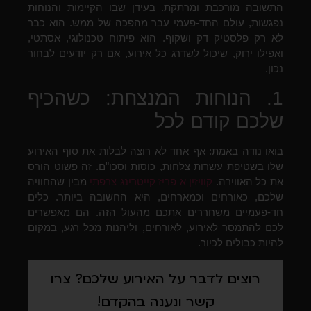
התשובה מורכבת ומרתקת. בעידן שבו הקיימות והנוחות
נפגשות, עולם החד-פעמי עבר מהפכה של ממש. הוא כבר
לא רק פלסטיק דק ושקוף. הוא פיתוח טכנולוגי, אסתטי,
ואפילו ירוק, שיכול לשדרג כל אירוע, אם רק יודעים לבחור
נכון.
1. הנוחות המנצחת: כשהכיף
שלכם קודם לכל
בואו נודה באמת: אף אחד לא רוצה לבלות את סוף האירוע
שלו בשטיפת עשרות צלחות, כוסות וסכו"ם. זה פשוט הורס
את כל האווירה.
קוויזין א פריז קייטרינג צרפתי
מבין שהחוויה
שלכם, כאורחים וכמארחים, היא החשובה ביותר. כלים
חד-פעמיים משחררים אתכם מהעול הזה. הם מאפשרים
לכם להתמסר לאירוע, לאורחים, וליהנות מכל רגע, במקום
להיות כבולים לכיור.
רוצים לדבר על האירוע שלכם? צרו
קשר ונענה בהקדם!