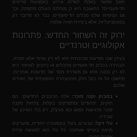
האם אפשר באמת לשדרג אירוע באמצעות פריטים
חד-פעמיים? התשובה היא כן מוחלט! העולם מתפתח, וכך
גם הציפיות שלנו מכלים חד-פעמיים. כבר לא מדובר רק
בפונקציונליות, אלא ביצירת חוויה שלמה.
ירוק זה השחור החדש: פתרונות
אקולוגיים וטרנדיים
בעידן שבו מודעות סביבתית היא לא רק טרנד אלא הכרח,
הבחירה בכלים חד-פעמיים מתכלים או ניתנים למחזור היא
לא רק נכונה אלא גם משדרת מסר של חדשנות ואחריות.
תחשבו על זה כעל חלק מההצהרה האופנתית של האירוע
שלכם.
במבוק וקנה סוכר:
אלה הכוכבים החדשים. הם
חזקים, יפהפיים ומתפרקים בקלות. צלחות מקנה
סוכר מרגישות ממש כמו פורצלן, רק בלי הסיכון של
שבירה.
עלי דקל:
טבעיים, בעלי טקסטורה ייחודית, ומעניקים
מראה בוטיקי ואותנטי. כל כלי הוא למעשה יצירת
אמנות קטנה.