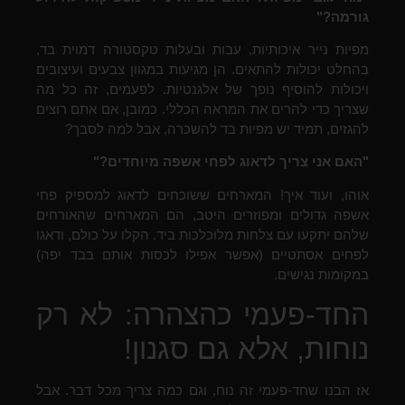
גורמה?"
מפיות נייר איכותיות, עבות ובעלות טקסטורה דמוית בד,
בהחלט יכולות להתאים. הן מגיעות במגוון צבעים ועיצובים
ויכולות להוסיף נופך של אלגנטיות. לפעמים, זה כל מה
שצריך כדי להרים את המראה הכללי. כמובן, אם אתם רוצים
להגזים, תמיד יש מפיות בד להשכרה, אבל למה לסבך?
"האם אני צריך לדאוג לפחי אשפה מיוחדים?"
אוהו, ועוד איך! המארחים ששוכחים לדאוג למספיק פחי
אשפה גדולים ומפוזרים היטב, הם המארחים שהאורחים
שלהם יתקעו עם צלחות מלוכלכות ביד. הקלו על כולם, ודאגו
לפחים אסתטיים (אפשר אפילו לכסות אותם בבד יפה)
במקומות נגישים.
החד-פעמי כהצהרה: לא רק
נוחות, אלא גם סגנון!
אז הבנו שחד-פעמי זה נוח, וגם כמה צריך מכל דבר. אבל