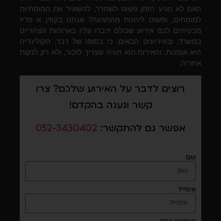
האם לא הגיע הזמן פשוט לשחרר, להשאיר את המומחיות
למומחים, ופשוט ליהנות מהחגיגה? אנחנו בקוזין א פריז
מבטיחים לכם אירוע שכולם ידברו עליו בארוחות הצהריים
במשרד, ובאירועים הבאים. כי בסופו של דבר, הקולינריה
היא אומנות, והאירוח הוא חוויה שצריך לזכור, ולא רק לנקות
אחריה.
רוצים לדבר על האירוע שלכם? צרו
קשר ונענה בהקדם!
אפשר גם להתקשר:
052-3430402
שם
אימייל