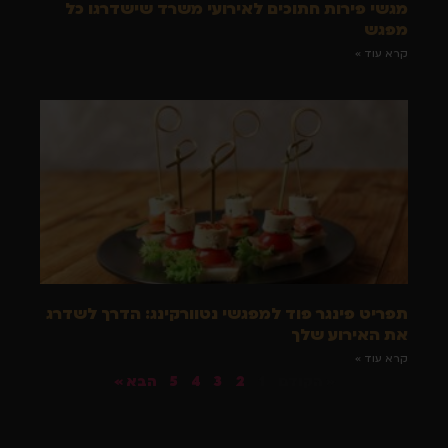
מגשי פירות חתוכים לאירועי משרד שישדרגו כל
מפגש
קרא עוד »
תפריט פינגר פוד למפגשי נטוורקינג: הדרך לשדרג
את האירוע שלך
קרא עוד »
« הקודם
1
2
3
4
5
הבא »