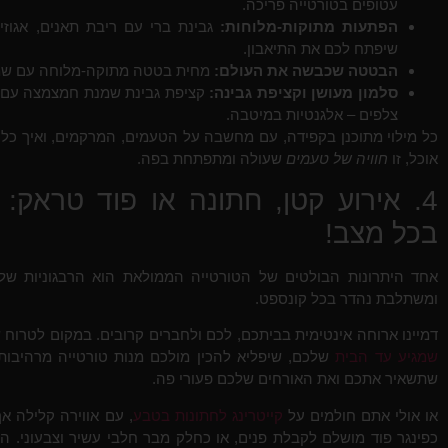
עטופים בטורטייה פריכה.
הפתעות מתוקות-מלוחות:
גבינת ברי עם ריבת תאנים, אגוזי
שיפתח לכם את התיאבון.
הבטטה שכבשה את העולם:
מחית בטטה מתוקה-מלוחה עם שמנת ח
סלמון מעושן וקציפת גבינה:
קציפת גבינת שמנת חמצמצה עם עי
צלפים – אלגנטיות במיטבה.
כל מילוי מתוכנן בקפידה, עם מחשבה על הטעמים, המרקמים, ואיך כל 
אוכל, זו
חוויה של טעמים
שעולה ומתפתחת בפה.
4. אירוע קטן, חתונה או פוד טראק:
בכל מצב!
אחד היתרונות הבולטים של הטורטייה הממולאת הוא הרבגוניות שלה
ומשתלבת נהדר בכל קונספט.
דמיינו ארוחה אינטימית בביתכם, לכם ולחברים קרובים. במקום לטרוח
שמגיע עד הבית
שלכם, שיפליא להכין מולכם מנות טורטייה מרהיבות. הו
שתשאיר אתכם ואת האורחים שלכם פעורי פה.
או אולי אתם חולמים על
קייטרינג לחתונות בטבע
, עם אווירה קלילה א
כפינגר פוד מושלם לקבלת פנים, או כחלק מבר חלבי עשיר וצבעוני. הן