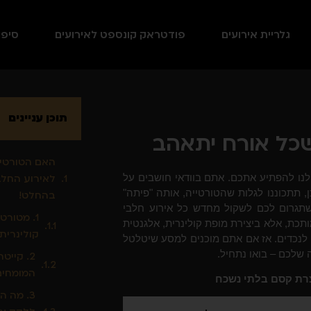
גלריית אירועים
פודטראק קונספט לאירועים
סיפו
תוכן עניינים
שכל אורח יתאהב
האם הטורטיי
 לנו להפתיע אתכם. אתם בוודאי חושבים על
לאירוע החלב
, תתכוננו לגלות שהטורטייה, אותה "פיתה"
בהחלט!
שתגרום לכם לשקול מחדש כל אירוע חלבי
1. מטורט
תכת, אלא ביצירת מופת קולינרית, אלגנטית
קולינרית
לנכדים. אז אם אתם מוכנים למסע שיטלטל
שלכם – בואו נתחיל.
2. קייט
המומחים
צרת קסם בלתי נשכח
3. מה ה