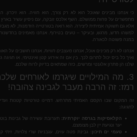
כי אנחנו מבינים שאוכל הוא לא רק צורך, הוא חוויה. הוא זיכרון. 
מתפשרים על פחות ממושלם. השף אלכס זובקה, עם ניסיון עשיר בארץ ובע
אלא גם תשוקה אמיתית ליצירה. הוא רואה בטורטייה הזדמנות, לא מגבל
למשהו חדש, מרגש, ובעיקר – טעים בטירוף. אנחנו מאמינים בחדשנות,
במנה פשוטה לכאורה.
אנחנו לא רק מכינים אוכל, אנחנו
מעצבים חוויות
. אנחנו חושבים על האו
ואיך כל ביס יכול לתרום לכך. בין אם זה אירוע קטן ואינטימי, או חגיג
שלנו הן פתרון אלגנטי ומרשים, כזה שמתאים בדיוק לרוח שלכם.
3. מה המילויים שיגרמו לאורחים של
רמז: זה הרבה מעבר לגבינה צהובה!
זה המקום שבו הקסם האמיתי מתרחש. דמיינו טורטיות קטנות ועדינ
לחגיגה:
הקלאסיקות בגרסה יוקרתית:
תערובת עשירה של גבינות בוטיק
יער ונגיעת יין לבן מצומצם.
טעמי ים תיכון:
גבינת פטה עזים, עגבניות שרי צלויות, זיתי קל