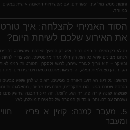
וחמות ממש מול עיני האורחים, עם אפשרויות התאמה אישית במקום. זה
במיוחד.
הסוד האמיתי להצלחה: איך טורטי
את האירוע שלכם לשיחת היום?
זה לא רק המילויים המטורפים, ולא רק הטאץ' הצרפתי שמשדרג כל ביס. הס
אנחנו מבינים שהאוכל הוא רק חלק אחד מהפסיפס. הוא צריך להיות מוג
ובעיקר – הוא צריך לעורר שיחה, לרגש ולסקרן. הטורטיות הממולאות
הקרח, הן מצטלמות נפלא, והן מציגות אתכם כמארחים יצירתיים, מתוח
תחשבו על רגע האירוע: האורחים מגיעים, רואים שולחן שופע צבעים ו
בגרסה שטרם פגשו. הם מתקרבים, מופתעים מהיופי, מהאלגנטיות ומהמג
שמשהו שונה קורה פה. זה רגע ה"וואו", זה רגע ההבנה שהשקעתם מ
נשכחת עבורם. והרי זו בדיוק המטרה של כל אירוח מוצלח, לא?
5. מעבר למנה: קוזין א פריז – חוו
ומעבר