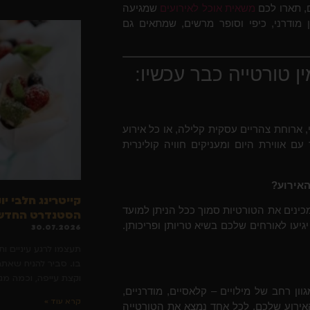
ם, תארו לכם
משאית אוכל לאירועים
שמגיעה
 מודרני, כיפי וסופר מרשים, שמתאים גם
 טורטייה כבר עכשיו:
 ארוחת צהריים עסקית קלילה, או כל אירוע
ם אווירת היום ומעניקים חוויה קולינרית
האירוע?
קייטרינג חלבי יו
מכינים את הטורטיות סמוך ככל הניתן למועד
הסטנדרט החדש 
עו לאורחים שלכם בשיא טריותן ופריכותן.
30.07.2026
תעצמו לרגע עיניים ות
בו. סביר להניח שאתם
וקצת עייפה, וכמה מ
וון רחב של מילויים – קלאסיים, מודרניים,
קרא עוד »
האירוע שלכם. לכל אחד נמצא את הטורטייה