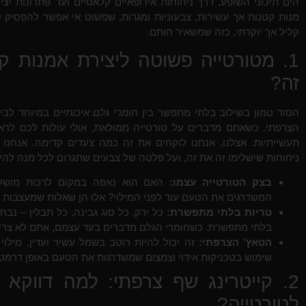
הים תיכוני השופע, דרך ניחוחות אירופאיים קלאסיים ועד פתרונות יצ
מנות קטנות אך עשירות, צבעוניות ומגרות, שפשוט אי אפשר להפסיק 
קליל אך יוקרתי, כזה שמשאיר חותם.
1. מטורטייה פשוטה ליצירת אמנות קו
זה?
הסוד טמון בשילוב בלתי מתפשר בין
חומרי גלם איכותיים
במיוחד לבין
הצרפתי. כשאתם מדברים על טורטייה ממולאת, אולי עולות לכם לראש
תעשייתיות. אצלנו, אנחנו לוקחים את זה כמה צעדים קדימה. אנחנו 
ניחוחות שישלימו זה את זה, ועל פלטה של צבעים שתגרום לכל מנה להירא
בצק הטורטייה עצמו:
האם הוא נאפה במקום לרכות מושלמ
המשדרגים את הטעם עוד לפני המילוי? אלו הן שאלות שמעצבות א
טריות בלתי מתפשרת:
כל ירק, כל סוג גבינה, כל תבלין – נבח
בלתי מתפשרת. כשחומרי הגלם מדברים בעד עצמם, אתם לא צריכי
הטאץ' הצרפתי:
זה יכול להיות רוטב בשמל עשיר ועדין, מילוי 
שימוש בטכניקות אידוי וצמצום שמשדרגות את הטעם באופן דרמטי
2. קייטרינג שף צרפתי: למה דווקא
לטורטייה?