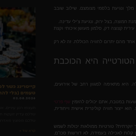
 מלך ונגיעת בלסמי מצומצם. שילוב שובב
מוצה, בצל ירוק, ונגיעת צ'ילי עדינה.
רית קצוצה דק, סלמון מעושן איכותי וקצת
אחד מהם יתרום לחוויה הכוללת. זה לא רק
 הטורטייה היא הכוכבת
. היא מתאימה למגוון רחב של אירועים,
קייטרינג כשר למ
טעמים (בלי להת
02.08.2026
 שעות במטבח, אתם יכולים להזמין
שף פרטי
תעצמו רגע עיניים. א
א ייצור חוויה קולינרית אישית וייחודית,
שלכם עדיין זועקות ח
שלכם מפוצץ מאדרנל
ך יוקרתית? טורטיות ממולאות יכולות לשמש
קרא עוד »
 קלות לאכילה בעמידה, לא דורשות סכו"ם,