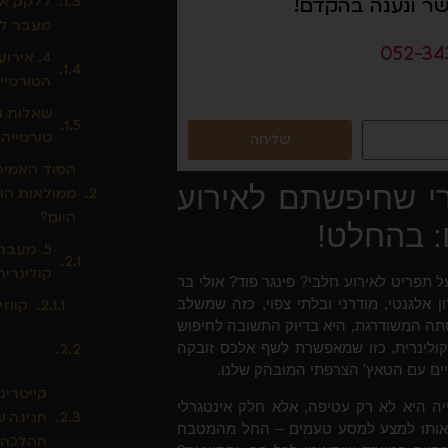
ללקק את
שר ונענה בהקדם!
מעבר לג
052-34
4. אירו
הטורטיי
שאלות ו
טורטייה 
שליחה
הסוד האמיתי
רי שחיפשתם לאירוע
ממולאות הו
היום?
: בהחלט!
5. מעבר
קולינרי
פריט לאירוע חלבי? פינגר פוד? אולי בר
אלגנטי, מודרני ובלתי צפוי, כזה שמשלב
קווזי
תה המשודרגת, היא בדיוק התשובה לחיפוש
להתפנק
קולינרית, כזו שמאפשרת לשף אלכס זובקה
מוכן טע
ים עם הטאץ' הצרפתי המובהק שלנו.
קייטרינ
ייה היא לא רק עטיפה, אלא חלק אינטגרלי
חגיגה 
ם אותו למצע למסע טעמים – החל מהמטבח
ההלכה)