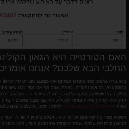
רוצים לדבר על האירוע שלכם? צרו ק
אפשר גם להתקשר:
30402
שם
אימייל
הטלפון שלך
האם הטורטייה היא הגאון הקולינ
החלבי הבא שלכם? אנחנו אומרים
בואו נודה באמת: כמה פעמים מצאתם את עצמכם שוברים את הראש על ת
ברוסקטות? כל אלו נחמדים, באמת. אבל מה אם נגיד לכם שיש פתרון 
קלילות של נשנוש עם עומק של מנה גורמה? הטורטייה הממולאת, בגרס
הזה. היא לא רק שיקית ונוחה לאכילה, היא גם קנבס מושלם ליצירה 
מבית
קייטרינג גורמה בניחוח צרפתי
להפליג בדמיון ולשלב טעמים עולמי
תשכחו מכל מה שידעתם על טורטיות. אצלנו ב"קוזין א פריז", הטורט
מחוויה קולינרית שלמה. אנחנו לוקחים את הבצק העדין הזה והופכי