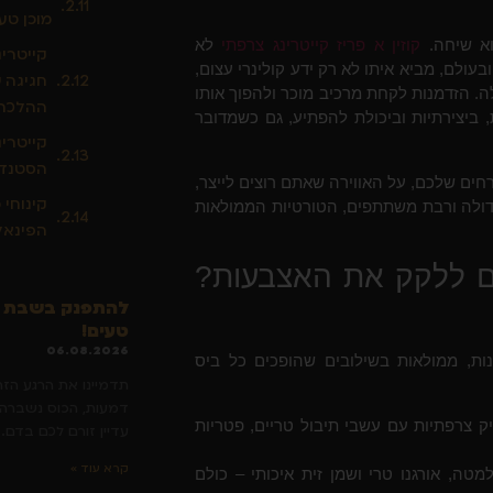
מוכן טע
הוא שיחה.
קוזין א פריז קייטרינג צרפתי
לא
קייטרי
ולם, מביא איתו לא רק ידע קולינרי עצום,
חגיגה 
ה. הזדמנות לקחת מרכיב מוכר ולהפוך אותו
ההלכה)
 ביצירתיות וביכולת להפתיע, גם כשמדובר
קייטרינ
הסטנדר
רחים שלכם, על האווירה שאתם רוצים לייצר,
קינוחי 
ה גדולה ורבת משתתפים, הטורטיות הממולאות
הפינאל
כם ללקק את האצבעות?
להתפנק בשבת חת
טעים!
06.08.2026
ות, ממולאות בשילובים שהופכים כל ביס
תדמיינו את הרגע הז
דמעות, הכוס נשברה, 
 צרפתיות עם עשבי תיבול טריים, פטריות
עדיין זורם לכם בדם. 
קרא עוד »
מטה, אורגנו טרי ושמן זית איכותי – כולם