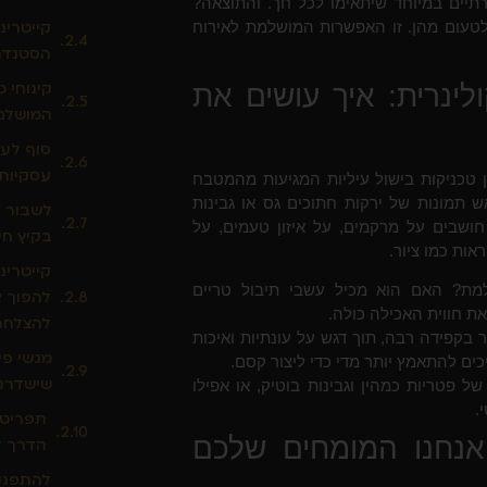
ירתיים במיוחד שיתאימו לכל חך. והתוצאה?
לטעום מהן. זו האפשרות המושלמת לאירוח
קייטרינ
הסטנדר
קינוחי 
לינרית: איך עושים את
המושלם 
סוף לעי
עסקיות 
 טכניקות בישול עיליות המגיעות מהמטבח
 תמונות של ירקות חתוכים גס או גבינות
לשבור א
חושבים על מרקמים, על איזון טעמים, על
בקיץ חי
ות כמו ציור.
קייטרינ
ת? האם הוא מכיל עשבי תיבול טריים
להפוך א
ת חווית האכילה כולה.
להצלחה
ר בקפידה רבה, תוך דגש על עונתיות ואיכות
מגשי פי
ם להתאמץ יותר מדי כדי ליצור קסם.
שישדרגו
של פטריות כמהין וגבינות בוטיק, או אפילו
.
תפריט פ
 אנחנו המומחים שלכם
הדרך ל
להתפנק