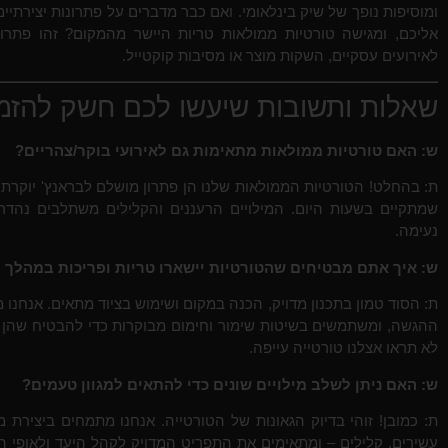
ומוסיפות נופך של שיק בינלאומי. ואם כבר מדברים על פתרונות יצירתיי
אליכם, ומגישה טורטיות ממולאות טריות היישר מהמקום? זהו פתרון
לאירועים עסקיים, השקות מוצר או מסיבות קוקטייל.
שאלות ותשובות שיעשו לכם חשק להזמין
ש: האם טורטיות ממולאות מתאימות גם לאירועי בוקר/צהריים?
ת: בהחלט! הטורטיות הממולאות שלנו הן פתרון מושלם לבראנץ' יוקרתי,
שמתקיים בשעות היום. המילויים הרעננים והקלילים משתלבים נהדר ע
נעימה.
ש: איך אתם מבטיחים שהטורטיות יישארו טריות ופריכות במהלך 
ת: הסוד טמון בתכנון מדויק, הכנה במקום ושימוש בציוד מתאים. אנחנו 
ההגשה, ומשתמשים בשיטות שימור וחימום מבוקרות כדי להבטיח שהן יגי
לא תראו אצלנו טורטייה עייפה.
ש: האם ניתן לשלב מילויים שונים כדי להתאים למגוון טעמים?
ת: כמובן! זוהי בדיוק הגאונות של הטורטייה. אנחנו מתמחים ביצירת מג
עשירים, קלילים – ומתאימים את התפריט המדויק לקהל היעד ולאופי 