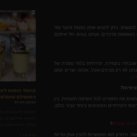
להגשים. ניתן להגיש אותן כמנות פינגר פוד
 כטאפאס מרכזיים. אנחנו בונים יחד איתכם
שנבחרו בקפידה, יצירתיות בלתי נגמרת של
ו לא רק מכינים אוכל, אנחנו יוצרים קסם
יז
.
ציפיות?
קינוחי כוסות לא
המושלם שכולם י
התאים את התפריט לכל העדפה תזונתית. בין
27.07.2026
נות היצירתיים והטעימים ביותר עבור כולם,
תעצמו לרגע עיניים ו
האחרון שהייתם בו. 
ועים קטנים
?
כוללת מגש מתכת עייף
. היתרון הוא האפשרות להכין אותן טריות
קרא עוד »