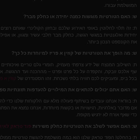
המושלמת עבורו.
ש: האם הטורטיות מוגשות כמנה יחידה או כחלק מבר?
ת: זה תלוי לחלוטין באופי האירוע שלכם ובחזון הקולינרי שאתם רוצים 
יחידות ואלגנטיות במגשי הגשה, כחלק מבר חלבי עשיר ומגוון, או אפילו
את הקונספט הנכון ביותר.
ש: מה הופך את הטורטיות של קוזין א פריז למיוחדות כל כך?
ת: השילוב המנצח של ידע צרפתי מעמיק, חומרי גלם טריים ואיכותיים 
שף אלכס זובקה, והקפדה על כל פרט ופרט – מההכנה ועד ההגשה. אנחנ
בכל ביס, ומעניקים לכם חוויה בלתי נשכחת. זהו הסטנדרט של
קוזין א פר
ש: האם אתם יכולים להתאים את המילויים להעדפות תזונתיות ספ
ת: בוודאי! אנחנו עובדים בשיתוף פעולה מלא עם הלקוחות שלנו כדי ל
אם מדובר באלרגיות, רגישויות או בקשות מיוחדות, אנחנו נמצא את הפתרו
כדי שאף אורח לא ירגיש מקופח.
ש: האם אפשר לשלב את הטורטיות כחלק משירות
פוד טראק לאיר
ת: בהחלט! הפוד טראק שלנו הוא במה מושלמת להגשת טורטיות ממולאות