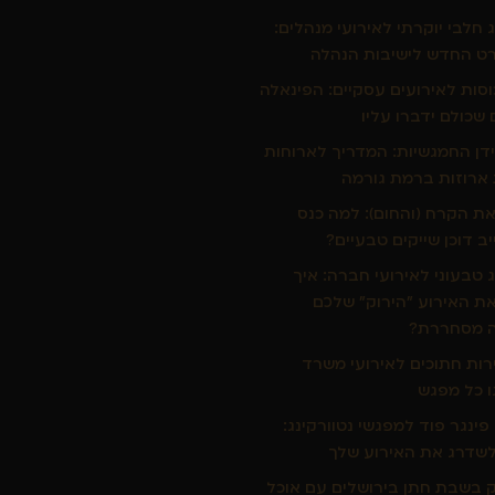
ג חלבי יוקרתי לאירועי מנהלים:
ט החדש לישיבות הנהלה
כוסות לאירועים עסקיים: הפינאלה
שכולם ידברו עליו
דן החמגשיות: המדריך לארוחות
ארוזות ברמת גורמה
ת הקרח (והחום): למה כנס
יב דוכן שייקים טבעיים?
ג טבעוני לאירועי חברה: איך
ת האירוע "הירוק" שלכם
 מסחררת?
רות חתוכים לאירועי משרד
 כל מפגש
ינגר פוד למפגשי נטוורקינג:
שדרג את האירוע שלך
 בשבת חתן בירושלים עם אוכל