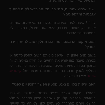
עם מעט מיץ לימון לפני ההגשה.
יש לי אירוע צהריים, מתי הכי מאוחר כדאי לקום לחתוך
עגבניות ומלפפונים?
עד 3-4 שעות לפני האירוע זה נסלח, בתנאי שאתם שומרים
אותם בקופסאות נפרדות, ללא שום תיבול, במקרר. לא
בטמפרטורת החדר!
האם מיקסר או מעבד מזון הם תחליף טוב לחיתוך ידני
בסכין?
בשום פנים ואופן לא, אלא אם אתם רוצים להכין סלסה או
ממרח. מעבד מזון קורע את התאים של הירק באלימות. זה
מתכון בטוח ליציאת נוזלים מאסיבית ואיבוד פריכות. אין
תחליף לסכין חדה, במיוחד כשרוצים מראה של
קייטרינג
גורמה
אצלכם בקערה.
האם ירקות צלויים (אנטיפסטי) אפשר להכין יום לפני?
בהחלט! ירקות שעברו צלייה בתנור (בטטות, חצילים,
קישואים, פלפלים קלויים) נשמרים מצוין במקרר. מומלץ
להוציא אותם מהמקרר כשעתיים לפני האירוע כדי שיוגשו