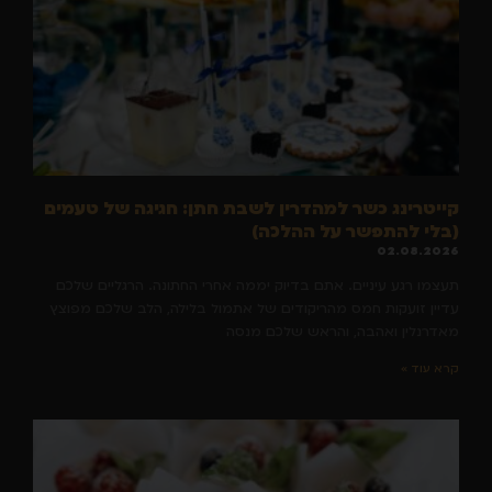
קייטרינג כשר למהדרין לשבת חתן: חגיגה של טעמים
(בלי להתפשר על ההלכה)
02.08.2026
תעצמו רגע עיניים. אתם בדיוק יממה אחרי החתונה. הרגליים שלכם
עדיין זועקות חמס מהריקודים של אתמול בלילה, הלב שלכם מפוצץ
מאדרנלין ואהבה, והראש שלכם מנסה
קרא עוד »