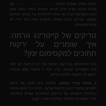
רגעים כאלה, מומלץ להזמין
שף פרטי שמגיע עד הבית
. שף
אלכס זובקה מביא איתו חגיגת טעמים ורמת ביצוע שאף
הכנה מוקדמת בבית לא יכולה להתחרות בה. אנחנו חותכים
במקום, מכינים ברגע האמת, ודואגים שכל ביס יהיה לא
פחות ממושלם.
טריקים של קייטרינג גורמה:
איך שומרים על ירקות
חתוכים למקסימום זמן?
נניח והחלטתם בכל זאת לחתוך את רוב הירקות יום לפני
(את הקשוחים שבהם, כן?). הנה 5 שיטות קסם שחובה
ליישם כדי לשמור עליהם בחיים:
1. שיטת הנייר הסופג:
הלחות היא האויב של ירקות
חתוכים במקרר (חוץ מירקות שורש). הניחו נייר סופג איכותי
בתחתית הקופסה של הירקות החתוכים, ואפילו מעליהם.
הנייר יספוג את הלחות העודפת וימנע ריקבון.