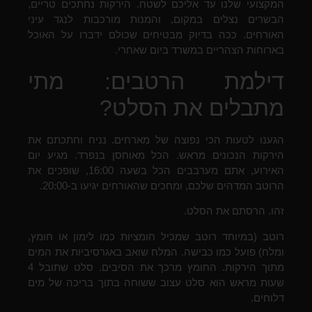
המקצועי שלנו עד אליכם לשטח. הירקות נחתכים טריים,
הבשרים נצלים במקום, והמנות מורכבות לנגד עיני
האורחים. ככה בדיוק מבטיחים שכולם ידברו על האוכל
בארוחות הצהריים במשרד ביום שאחרי.
דילמת הרטבים: מתי
מתבלים את הסלט?
הגענו לטעות הכי נפוצה של מארחים. נניח וחתכתם את
הירקות הנכונים מראש. הכל מאוחסן בנפרד. מגיע יום
האירוע, אתם מערבבים הכל בשעה 16:00, שופכים את
הרוטב המדהים שלכם, ומחכים שהאורחים יגיעו ב-20:00.
זהו. הרסתם את הסלט.
רוטב (במיוחד רוטב שמכיל חומציות כמו לימון או חומץ,
ומלח) פועל כמו כבישה. המלח שואב באגרסיביות את המים
מתוך הירקות. החומץ מרכך את הסיבים. סלט שתובל 4
שעות מראש הוא סלט עצוב ששוחה בתוך בריכה של מים
דלוחים.