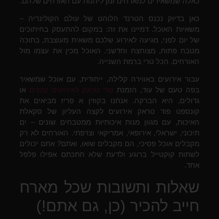
כאלה שמשאירים למארחים זמן ליהנות עם האורחים שלהם.
כאן בדיוק נכנס הטרנד הלוהט של עולם הקולינריה –
משאיות האוכל. דמיינו את זה: במקום להתעסק בחיתוכים
של יום לפני, מגיעה לאירוע שלכם משאית מעוצבת, בתוכה
מטבח פתוח, מצוחצח וחדשני. האוכל מכין את עצמו מול
האורחים. הכל טרי ברמת השנייה.
עבור אירועים באווירה קלילה, ייחודית, עם אוכל שמשאיר
בפה טעם של עוד, הזמנת
פוד טראק לאירועים קטנים
או
גדולים, היא הברקה. אנחנו בקוזין א פריז מביאים את
קונספט פוד טראק אירועים לקצה העליון של סקאלת
האיכות, עם מגוון מנות איכותיות ממטבחים שונים – ים
תיכוני, ישראלי, אירופאי, אמריקאי וצרפתי. האורחים לא רק
מקבלים אוכל פסיכי, הם מקבלים שואו, ואתם? אתם יכולים
לשתות קוקטייל ברוגע ולדעת שלא חתכתם אפילו פלפל
אחד.
שאלות ותשובות שכל מארח
חייב להכיר (כן, גם אתם!)