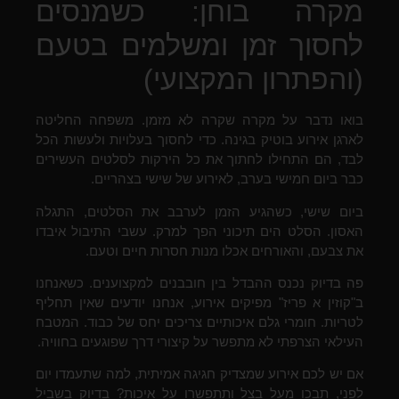
מקרה בוחן: כשמנסים
לחסוך זמן ומשלמים בטעם
(והפתרון המקצועי)
בואו נדבר על מקרה שקרה לא מזמן. משפחה החליטה
לארגן אירוע בוטיק בגינה. כדי לחסוך בעלויות ולעשות הכל
לבד, הם התחילו לחתוך את כל הירקות לסלטים העשירים
כבר ביום חמישי בערב, לאירוע של שישי בצהריים.
ביום שישי, כשהגיע הזמן לערבב את הסלטים, התגלה
האסון. הסלט הים תיכוני הפך למרק. עשבי התיבול איבדו
את צבעם, והאורחים אכלו מנות חסרות חיים וטעם.
פה בדיוק נכנס ההבדל בין חובבנים למקצוענים. כשאנחנו
ב"קוזין א פריז" מפיקים אירוע, אנחנו יודעים שאין תחליף
לטריות. חומרי גלם איכותיים צריכים יחס של כבוד. המטבח
העילאי הצרפתי לא מתפשר על קיצורי דרך שפוגעים בחוויה.
אם יש לכם אירוע שמצדיק חגיגה אמיתית, למה שתעמדו יום
לפני, תבכו מעל בצל ותתפשרו על איכות? בדיוק בשביל