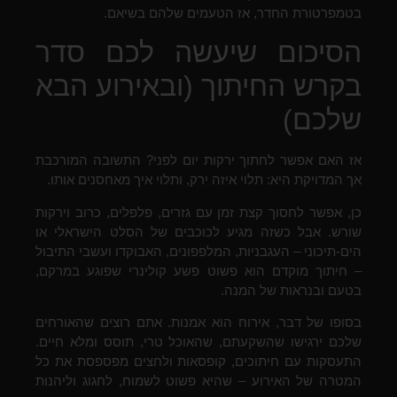
בטמפרטורת החדר, אז הטעמים שלהם בשיאם.
הסיכום שיעשה לכם סדר
בקרש החיתוך (ובאירוע הבא
שלכם)
אז האם אפשר לחתוך ירקות יום לפני? התשובה המורכבת
אך המדויקת היא: תלוי איזה ירק, ותלוי איך מאחסנים אותו.
כן, אפשר לחסוך קצת זמן עם גזרים, פלפלים, כרוב וירקות
שורש. אבל כשזה מגיע לכוכבים של הסלט הישראלי או
הים-תיכוני – העגבניות, המלפפונים, האבוקדו ועשבי התיבול
– חיתוך מוקדם הוא פשוט פשע קולינרי שפוגע במרקם,
בטעם ובנראות של המנה.
בסופו של דבר, אירוח הוא אמנות. אתם רוצים שהאורחים
שלכם ירגישו שהשקעתם, שהאוכל טרי, תוסס ומלא חיים.
התעסקות עם חיתוכים, קופסאות ולחצים מפספסת את כל
המטרה של האירוע – שהיא פשוט לשמוח, לחגוג וליהנות