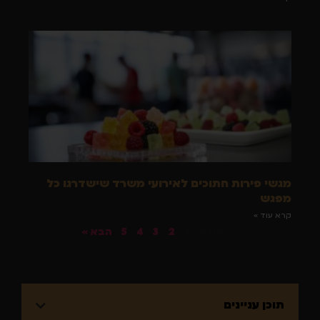
מגשי פירות חתוכים לאירועי משרד שישדרגו כל
מפגש
קרא עוד »
« הקודם
1
2
3
4
5
הבא »
תוכן עניינים