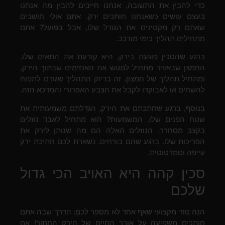
כדי להבין את התשובה, אנחנו חייבים להבין מה אנחנו
בעצם עושים כשאנחנו חותכים ירק. אתם אולי חושבים
שאתם רק מקטינים את הגודל שלו, אבל בפועל? אתם
מתחילים תהליך כימי מורכב.
ברגע שהסכין פוגעת בירק, היא קורעת את התאים שלו.
החמצן שבאוויר מתחיל לפגוש את האנזימים שבתוך הירק,
ומתחיל תהליך של חמצון. זה בדיוק התהליך שגורם לתפוח
להשחים או לאבוקדו לקבל את הצבע האפרורי והמדכא הזה.
בנוסף, ברגע שחתכתם את הירק, הגדלתם משמעותית את
שטח הפנים שלו. המשמעות? הוא מתחיל לאבד נוזלים
בקצב מסחרר. הנוזלים האלה הם מה שנותן לירק את
הפריכות שלו. ברגע שהם בורחים, נשארת לכם חתיכת ירק
עייפה וסמרטוטית.
סכין קהה היא האויב הכי גדול
שלכם
הנה סוד מקצועי שאף אחד לא מספר לכם: הדרך שבה אתם
חותכים משפיעה על אורך החיים של הירק החתוך! אם