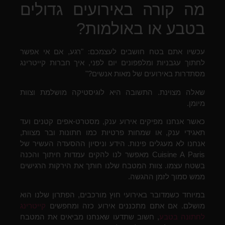
מה קורה באירועים גדולים
בטבע או באולמות?
עכשיו אתם בטח חושבים לעצמכם: "רגע, אם אי אפשר
לחתוך עגבניות ומלפפונים יום לפני, איך חברות קייטרינג
מסתדרות באירועים של מאות אנשים?"
שאלה מצוינת. התשובה היא לוגיסטיקה מושלמת וצוות
מיומן.
כאשר אנחנו מפיקים אירוע ענק, מסטרט-אפים קטנים ועד
תאגידי ענק, או שמחות פרטיות כמו חתונות ובר מצוות,
אנחנו לא מעגלים פינות. הידע וניסיון ההסעדה העשיר של
Cuisine A Paris מאפשר לנו להקים עמדות חיתוך והכנה
בשטח עצמו. צוות המטבח שלנו חותך את הירקות הרגישים
ממש סמוך לזמן ההגשה.
במיוחד כשמדובר באירועי חוץ מורכבים, הפתרון שלנו הוא
מושלם. אם אתם מתכננים אירוע כזה ומחפשים
קייטרינג
לחתונה בטבע
, חשוב שתדעו שאנחנו מביאים את המטבח