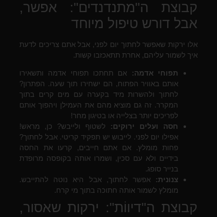
קבוצת ה"מתנדנדים": אפשר,
אבל דורש טיפול מיוחד
אלו ירקות שאפשר לחתוך יום לפני, אבל אתם צריכים לדעת
איך לשמור עליהם, אחרת תתאכזבו קשות.
תפוחי אדמה:
אם תחתכו תפוחי אדמה ותשאירו
אותם באוויר הפתוח, הם ישחירו תוך שעה. הפתרון?
לחתוך ולהשרות מיד בקערה עם מים קרים בתוך
המקרר. זה גם מוציא מהם את העמילן ויהפוך אותם
לפריכים יותר בצלייה או בטיגון מחר!
חסה ועלים ירוקים:
לשטוף ולייבש? כן, מראש!
אפילו יום לפני. לייבוש יש תפקיד קריטי. אבל לחתוך?
פחות מומלץ. אם אתם חייבים, קרעו את החסה
בידיים ולא עם סכין, ושמרו אותה בקופסה מרופדת
בנייר סופג.
צנונית:
אפשר לחתוך, אבל היא נוטה להתייבש.
מומלץ לשמור אותה חתוכה בתוך מי קרח.
קבוצת ה"דיווֹת": ירקות שאסור,