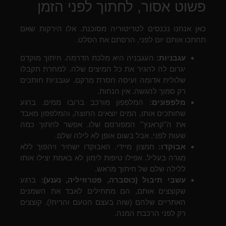
פשוט אסור, לחתוך לפני הזמן
כאן אנחנו נכנסים לטריטוריה מסוכנת. אלו הירקות שאם
תחתכו אותם יום לפני, הרסתם את הסלט.
עגבניות:
העגבניה היא מלכת הדרמה. חיתוך מוקדם
יגרום לה להגיר את כל המיצים שלה. למחרת תקבלו
שלולית אדומה ועיסה חסרת מרקם. עגבניות חותכים
רק סמוך להגשה. אין הנחות.
מלפפונים:
המלפפון מורכב ברובו ממים. ברגע
שחותכים אותו, המים יוצאים החוצה, והמלפפון מאבד
את ה"קראנץ'" המפורסם שלו. אפשר לחתוך כמה
שעות לפני, אבל בשום אופן לא לילה שלם.
אבוקדו:
חמצון מיידי. האבוקדו ישחיר ויהפוך ללא
מגרה בעליל. אפילו טיפות לימון לא באמת יצילו אותו
ללילה שלם של חיתוך מראש.
עשבי תיבול (כוסברה, פטרוזיליה, נענע):
ברגע
שקוצצים אותם, הם מתחילים לאבד את השמנים
האתריים שלהם (שזה בעצם הטעם והריח!). קוצצים
רק לפני הרכבת המנה.