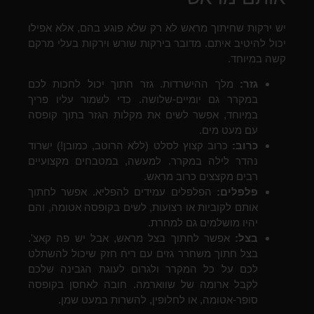
יש ירקות שחיתוך מראש לא רק שלא פוגע בהם, אלא אפילו
יכול להיטיב איתם. מדובר בירקות שורש וירקות בעלי מרקם
קשה במיוחד.
גזר:
מלך ההישרדות. גזר חתוך יכול לחכות לכם
במקרר גם יומיים-שלושה. כדי לשמור עליו פריך
במיוחד, אפשר לשים את מקלות הגזר בתוך קופסה
עם מעט מים.
כרוב:
כרוב קצוץ לסלט (ללא הרוטב, כמובן!) ישרוד
נהדר לילה במקרר. למעשה, במטבחים מקצועיים
רבים מקצצים כרוב מראש.
פלפלים:
הפלפלים עמידים להפליא. אפשר לחתוך
אותם לקוביות או רצועות, לשים בקופסה אטומה, והם
יהיו מושלמים גם למחרת.
בצל:
אפשר לחתוך בצל מראש, אבל יש פה קאצ'.
בצל חתוך משחרר גזים עם ריח חזק שיכול להשתלט
לכם על כל המקרר ולגרום לעוגת הגבינה שלכם
לקבל ארומה של שווארמה. חובה לאחסן בקופסה
סופר-אטומה, או לחלופין, להשרות במעט שמן.