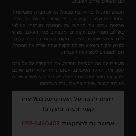
עם האנשים שאתם אוהבים.
חוגגים חתונה? בר או בת מצווה? אירוע חברה משמעותי?
התפריטים שלנו ב"קוזין א פריז" קולעים לטעם של כולם,
מביאים איתם את הניחוח של המטבח הצרפתי העילאי
בשילוב חומרי גלם מקומיים ומטבחים מכל העולם. כשיש
לכם אירוע שחשוב לציין, במקום לטרוח במטבח בלחץ,
לקצוץ ירקות באמצע הלילה ולקוות שהם ישרדו את המקרר,
תנו למומחים לעשות את העבודה.
תשאירו לנו את הסכינים החדות, את ההקפדה על כל פרט
קטן, ואת חגיגת הטעמים. אנחנו נדאג שהאורחים שלכם
ילקקו את האצבעות, ואתם תוכלו פשוט להגיע לאירוע שלכם
כאורחי הכבוד. שיהיה בתיאבון, ורק בשמחות!
רוצים לדבר על האירוע שלכם? צרו
קשר ונענה בהקדם!
אפשר גם להתקשר:
052-3430402