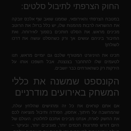
החוק הצרפתי לתיבול סלטים:
במטבח הצרפתי והאירופאי, שממנו שואב שף אלכס זובקה
את ההשראה לרבות מהמנות שלו, יש כלל ברזל: את הרוטב
מכינים מראש. את הסלט חותכים בסמוך לאירוחה. ואת
החיבור ביניהם עושים אך ורק כשהסלט עושה את דרכו
לשולחן!
תכינו את הויניגרט המטורף שלכם גם יומיים מראש, תנו
לטעמים שלו להתחבר בצנצנת. אבל תשפכו אותו על
הירקות רק כשהאורחים כבר יושבים.
הקונספט שמשנה את כללי
המשחק באירועים מודרניים
אם אתם קוראים את כל זה ומרגישים שהלחץ עולה,
שהמחשבה על חיתוך, אחסון, הפרדה ותיבול מוציאה לכם
את החשק לארח, אנחנו מבינים אתכם לחלוטין. העולם של
היום דורש פתרונות חכמים יותר, מגניבים יותר, ובעיקר –