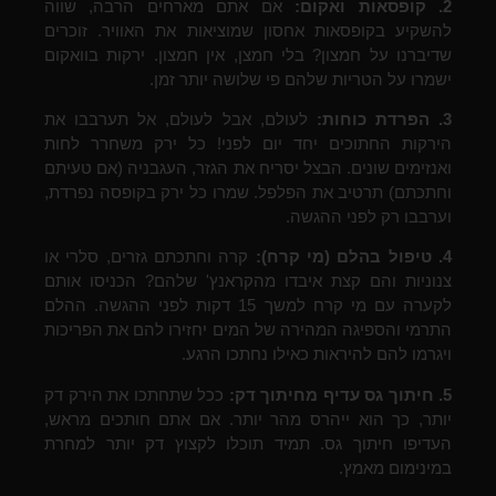
2. קופסאות ואקום:
אם אתם מארחים הרבה, שווה
להשקיע בקופסאות אחסון שמוציאות את האוויר. זוכרים
שדיברנו על חמצון? בלי חמצן, אין חמצון. ירקות בוואקום
ישמרו על הטריות שלהם פי שלושה יותר זמן.
3. הפרדת כוחות:
לעולם, אבל לעולם, אל תערבבו את
הירקות החתוכים יחד יום לפני! כל ירק משחרר לחות
ואנזימים שונים. הבצל יסריח את הגזר, העגבניה (אם טעיתם
וחתכתם) תרטיב את הפלפל. שמרו כל ירק בקופסה נפרדת,
וערבבו רק לפני ההגשה.
4. טיפול בהלם (מי קרח):
קרה וחתכתם גזרים, סלרי או
צנוניות והם קצת איבדו מהקראנץ' שלהם? הכניסו אותם
לקערה עם מי קרח למשך 15 דקות לפני ההגשה. ההלם
התרמי והספיגה המהירה של המים יחזירו להם את הפריכות
ויגרמו להם להיראות כאילו נחתכו הרגע.
5. חיתוך גס עדיף מחיתוך דק:
ככל שתחתכו את הירק דק
יותר, כך הוא ייהרס מהר יותר. אם אתם חותכים מראש,
העדיפו חיתוך גס. תמיד תוכלו לקצוץ דק יותר למחרת
במינימום מאמץ.