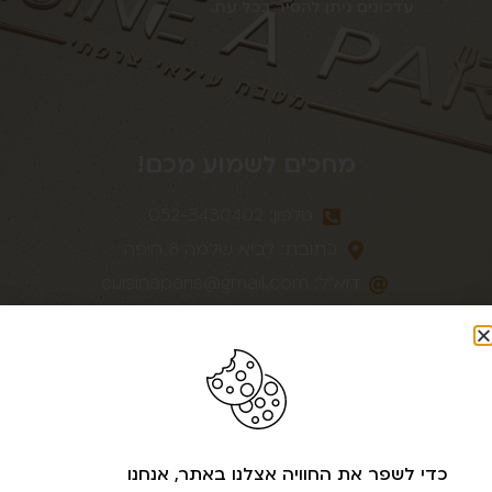
עדכונים ניתן להסיר בכל עת.
מחכים לשמוע מכם!
טלפון: 052-3430402
כתובת: לביא שלמה 8 חיפה
דוא״לֹ:
cuisinaparis@gmail.com
עיקבו אחרינו ברשתות
כדי לשפר את החוויה אצלנו באתר, אנחנו