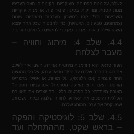
לשלב, על מנות הפתיחה, העיקריות והקינוחים. האם תעדיפו
מנות קטנות ומדויקות בסגנון פינגר פוד, או מנות עיקריות
משביעות יותר? קחו בחשבון העדפות תזונתיות שונות
(צמחונים, טבעונים, רגישויות) כדי להבטיח שכל אחד ימצא
משהו שילהיב אותו. אנחנו כאן כדי להגשים כל חלום קולינרי.
4.4. שלב 4: מיתוג וחוויה –
מעבר לצלחת
הפוד טראק הוא הזדמנות מיתוגית אדירה. חשבו איך לשלב
את לוגו החברה שלכם על הפוד טראק עצמו, על כלי ההגשה
החד פעמיים (אם רלוונטי), על מפיות, או אפילו בתפריט
מודפס. האם תרצו מוזיקה מסוימת? אטרקציות נוספות?
תאורה מיוחדת? כל הפרטים הללו יחד יוצרים את האווירה
הכללית והופכים את האירוע לחוויה שלמה ובלתי נשכחת,
שמשקפת את ערכי המותג שלכם.
4.5. שלב 5: לוגיסטיקה והפקה
– בראש שקט, מההתחלה ועד