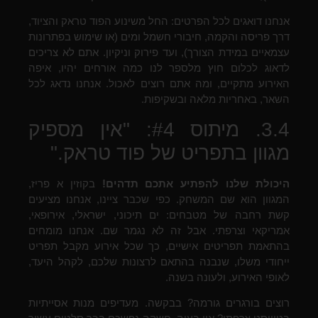
אנחנו דואגים לכל הפרטים: החל משינוע הפוד טראק והציוד,
דרך פריסה והקמה, חיבורי חשמל ומים (או שימוש בפתרונות
עצמאיים במידת הצורך), ועד פירוק וניקיון. אתם לא צריכים
לדאוג לכלום חוץ מלספר לנו כמה אורחים יהיו, איפה
האירוע מתקיים, ומה אתם רוצים לאכול. אנחנו נדאג לכל
השאר, באחריות מלאה ובשקיפות.
3.4. מיתוס #4: "אין מספיק
מגוון בתפריט של פוד טראק."
היכולת שלנו להפתיע אתכם תדהים!
בקוזין א פריז,
המגוון הוא שם המשחק. כפי שכבר ציינו, אנחנו מציעים
קשת רחבה של מטבחים: ים תיכוני, ישראלי, אירופאי,
אמריקאי וצרפתי. אבל זה לא נגמר שם. אנחנו מומחים
בהתאמת תפריטים אישיים, כך שכל אירוע מקבל תפריט
ייחודי משלו, שנבנה בהתאם לרצונות שלכם, לקהל היעד,
לאופי האירוע, ולעונה בשנה.
רוצים בורגרים גורמה? בבקשה. מעדיפים מנות אסייתיות