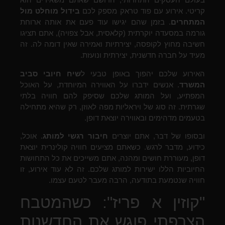
קריטי. אירוע עם פוד טראק מספק לכם
בידול מוחלט מול
המתחרים
. בזמן שהם יגישו עוד פעם את אותה ארוחת
גורמה במסעדה יוקרתית (קלאסית, אבל צפויה), אתם תציגו
חשיבה מחוץ לקופסה, יצירתיות ואמירה שאין דומה לה. זה
מעיד על חברה חדשנית, יצירתית ונועזת.
האירוע שלכם יהפוך באופן טבעי ל
שיח חיובי סביב
המשרד
. אנשים ידברו על האווירה המיוחדת, על האוכל
המפתיע, ועל המותג שלכם שסיפק להם חוויה בלתי
שגרתית. זה סוג של ויראליות מפה לאוזן, רק שהיא מתחילה
בטעמים מדהימים ובאווירה יוצאת דופן.
ובסופו של דבר, אתם יוצרים
חיבור רגשי למותג
. אוכל,
כידוע, מדבר לרגש. כשאתם מציעים חוויה קולינרית יוצאת
דופן, מעוררת חושים ומהנה, אתם משייכים את כל התחושות
החיוביות הללו ישירות למותג שלכם. זה לא עוד אירוע, זו
חוויה שנטמעת בתודעה, הרבה מעבר לטעם עצמו.
"קוזין א פריז": כשהמטבח
הצרפתי פוגש את החדשנות