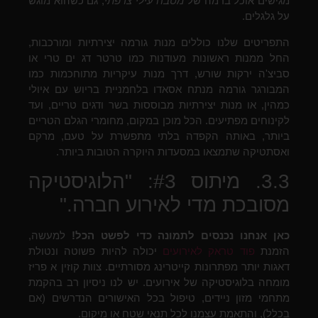
מגישים אוכל ברמה של
מטבח עילי צרפתי
, גם כשהוא מוגש
על גלגלים.
התפריטים שלנו כוללים מנות גורמה יצירתיות ומורכבות,
החל ממנות ראשונות מעודנות כמו טרטר דג ים טרי או
סביצ'ה ירקות שורש, דרך מנות עיקריות מתוחכמות כמו
המבורגר גורמה מנתח אסאדו בלחמניית בריוש עם איולי
כמהין, או מנות יצירתיות מבוססות בשר ודגים טריים, ועד
לקינוחים מפתיעים. הכל מוכן במקום, מחומרי הגלם הטריים
ביותר, באותה הקפדה בלתי מתפשרת על טעם, מרקם
ואסתטיקה שתמצאו במסעדות היוקרה הטובות ביותר.
3.3. מיתוס #3: "הלוגיסטיקה
מסובכת מדי לאירוע חברה."
כאן אנחנו נכנסים לתמונה כדי לפשט הכל!
למעשה,
הזמנת
פוד טראק לאירועים
יכולה להיות פשוטה ונטולת
דאגות יותר מפתרונות קייטרינג מסורתיים. צוות קוזין א פריז
מומחה בלוגיסטיקה של אירועים. יש לנו ניסיון רב בהקמת
מתחמי מזון ניידים, טיפול בכל האישורים הנדרשים (אם
בכלל), והתאמת עצמנו לכל תנאי שטח או מיקום.