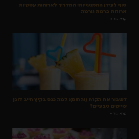
סוף לעידן החמגשיות: המדריך לארוחות עסקיות
ארוזות ברמת גורמה
קרא עוד »
לשבור את הקרח (והחום): למה כנס בקיץ חייב דוכן
שייקים טבעיים?
קרא עוד »