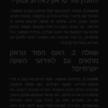
להזמין פוד טראק לאירוע עסקי?
תשובה 1:
מומלץ להזמין את הפוד טראק בהקדם האפשרי,
במיוחד אם מדובר באירוע גדול או בתקופה עמוסה (חגים,
חודשי הקיץ). לרוב, שלושה עד שישה חודשים מראש זה
אידיאלי, אך אנחנו בקוזין א פריז גמישים ונשמח לבדוק
זמינות גם להזמנות של הרגע האחרון, במידת האפשר. ככל
שתקדימו, כך נוכל להבטיח את התאריך הרצוי ולתכנן את
האירוע בנחת ובדקדקנות.
שאלה 2: האם הפוד טראק
מתאים גם לאירועי השקה
יוקרתיים?
תשובה 2:
בהחלט! למעשה, הפוד טראק של קוזין א פריז
מושלם לאירועי השקה יוקרתיים. הוא משלב חדשנות,
קולינריה עילית, חוויה ויזואלית ייחודית ואווירה דינמית, מה
שמשדרג כל אירוע מיתוגי. הוא מראה שהמותג שלכם בחזית,
לא רק במוצרים אלא גם בדרך שבה אתם מארחים
ומתקשרים. זוהי דרך מצוינת ליצור buzz וליצור שיח חיובי