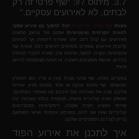
3.7. מיתוס #7: "שף פרטי זה רק
לבתים, לא לאירועים עסקיים."
טעות!
שף פרטי עד הבית
יכול להפוך גם אירוע עסקי
לחוויה יוקרתית ואינטימית!
אמנם פוד טראק מתאים
לאירועים עם קהל רחב יותר ואווירה דינמית, אך לעיתים
קרובות אירועים עסקיים מסוימים דורשים רמה אחרת של
אינטימיות ויוקרה. למשל, ארוחת ערב סגורה לחברי הנהלה
בכירים, פגישת משקיעים חשובה, או חגיגה מצומצמת להישג
מיוחד.
במקרים כאלה, שף פרטי מבית קוזין א פריז הוא הפתרון
המושלם. שף אלכס זובקה או אחד מצוותו מגיע ישירות
אליכם, מכין את הארוחה מול עיניכם (או מאחורי הקלעים),
ומספק חוויה קולינרית אישית, מוקפדת ובלתי נשכחת. זהו
שירות המציע יוקרה שקטה, דיסקרטיות וסטנדרטים
קולינריים שאין שני להם, בפורמט אינטימי ואישי המותאם
בדיוק לצרכים הספציפיים שלכם.
איך לתכנן את אירוע הפוד