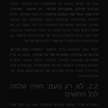
אבל אל תטעו, אנחנו לא מסתפקים רק בצרפתי. אנחנו
מציעים
שילוב מטבחים עולמי: ים תיכוני, ישראלי,
אירופאי, אמריקאי וכמובן צרפתי!
זה אומר שאתם יכולים
ליהנות משילובים מרתקים, מנות קלאסיות עם טוויסט
מודרני, ואינסוף אפשרויות התאמה לכל חיך וטעם. בין אם
אתם רוצים מנות פיוז'ן נועזות או מנות מנחמות ואהובות,
הכל מוכן ברמה הגבוהה ביותר של מטבח עילי צרפתי. וכן,
אנחנו מתחייבים לאוכל שמשאיר בפה טעם של עוד.
הסוד טמון בשימוש בלתי מתפשר ב
חומרי גלם טריים,
איכותיים ובחירה קפדנית של כל מרכיב
. בקוזין א פריז
מאמינים שהטעם מתחיל בחומרי הגלם. אנחנו בוחרים
ספקים בקפידה, דואגים לטריות מקסימלית, ומבטיחים שכל
ביס יהיה חוויה גורמה אמיתית, גם כשהוא מוגש מתוך פוד
טראק אנרגטי.
2.2. לא רק טעם: חוויה שלמה
לכל החושים
בקוזין א פריז, אנחנו מבינים שהאוכל הוא רק חלק אחד