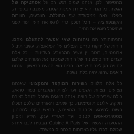
מהסיפור. לכן, אנחנו שמים דגש רב על
אסתטיקה של
הגשה
. כל מנה היא יצירת אמנות קטנה, מעוצבת בקפידה,
כאילו יצאה ממסעדת שף מהוללת. הצבעים, הצורות
והקומפוזיציה – הכל תוכנן כדי לרגש את העין עוד לפני
שהאוכל פוגש את החיך.
והניחוחות? הם
ניחוחות שאי אפשר להתעלם מהם
.
ריחות של ירקות טריים הנצלים על הפלאנצ'ה, עשבי תיבול
ארומטיים, רוטב יין עשיר המבעבע בעדינות – כל אלה
יוצרים יחד סימפוניה של ריחות שמכינה את האורחים שלכם
לחוויה הקולינרית שבאה. הריח הוא הטעם הראשון, ואנחנו
דואגים שהוא יהיה בלתי נשכח.
כל אלה מלווים ב
שירות המוקפד והמקצועי
שאנחנו
מציעים. מצוות השפים ועד לצוות המלצרים בפוד טראק,
כולם שגרירים של חוויה. אנחנו דואגים שהכל יתנהל בצורה
חלקה, אלגנטית ומזמינה, כך שאתם והאורחים שלכם תוכלו
פשוט להירגע וליהנות מהאירוע, בראש שקט לחלוטין.
מסטארט-אפים קטנים ועד תאגידי ענק, הידע וניסיון
ההסעדה העשיר של Cuisine A Paris מבטיח לכם אירוע
שכולם ידברו עליו בארוחות הצהריים במשרד.