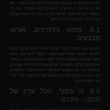
לאירועים עסקיים, כשהוא מוגש ברמה של קוזין א פריז, הוא
לא רק ארוחה. זו הצהרה. זו חוויה בלתי נשכחת. זהו כלי
עוצמתי ליצירת רושם, לחיזוק קשרים, ולקידום המותג שלכם
בצורה הכי טעימה ויצירתית שיש.
6.1. פשוט מדמיינים, אנחנו
מבצעים.
הדמיון הוא הגבול היחיד. שתפו אותנו בחזון שלכם, בסוג
האירוע, במספר האורחים ובתקציב העומד לרשותכם. אנחנו
נבנה עבורכם קונספט קולינרי שלם, מותאם אישית, שיהפוך
את החלום שלכם למציאות. אנחנו אוהבים אתגרים, ואוהבים
להפתיע. תנו לנו להגשים לכם את אירוע החברה המושלם,
כזה שיגרום לכולם ללקק את האצבעות ולהמשיך לדבר עליו
עוד ימים ארוכים.
6.2. כי בסוף, הכל עניין של
טעם… וזיכרון!
בסופו של דבר, מה שנשאר מכל אירוע הוא הטעם – לא רק