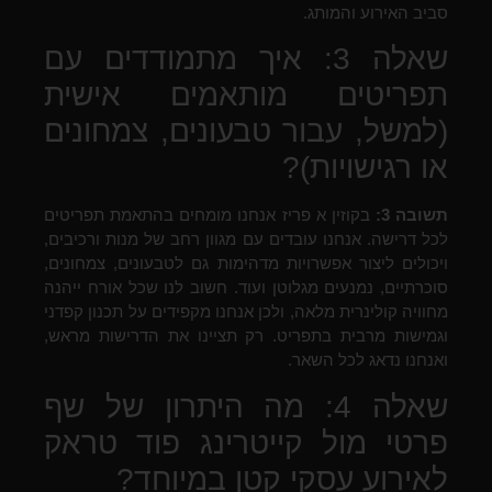
סביב האירוע והמותג.
שאלה 3: איך מתמודדים עם
תפריטים מותאמים אישית
(למשל, עבור טבעונים, צמחונים
או רגישויות)?
תשובה 3:
בקוזין א פריז אנחנו מומחים בהתאמת תפריטים
לכל דרישה. אנחנו עובדים עם מגוון רחב של מנות ורכיבים,
ויכולים ליצור אפשרויות מדהימות גם לטבעונים, צמחונים,
סוכרתיים, נמנעים מגלוטן ועוד. חשוב לנו שכל אורח ייהנה
מחוויה קולינרית מלאה, ולכן אנחנו מקפידים על תכנון קפדני
וגמישות מרבית בתפריט. רק תציינו את הדרישות מראש,
ואנחנו נדאג לכל השאר.
שאלה 4: מה היתרון של שף
פרטי מול קייטרינג פוד טראק
לאירוע עסקי קטן במיוחד?