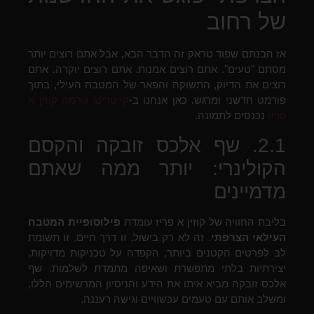
של רחוב
אז הבנתם שפוד טראק זה הדבר הבא, אבל אתם רוצים יותר
מסתם "טעים". אתם רוצים אמנות. אתם רוצים יוקרה. אתם
רוצים את הדיוק, התשוקה והפאר של המטבח העילי, בתוך
פורמט חדשני ומרגש. כאן אנחנו ב-
קייטרינג גורמה קוזין א
פריז
נכנסים לתמונה.
2.1. שף אלכס זובקה והקסם
הקולינרי: יותר ממה שאתם
מדמיינים
בליבת החוויה של קוזין א פריז עומדת
פילוסופיית המטבח
העילאי הצרפתי
. זה לא רק בישול, זו דרך חיים. זו תשומת
לב לפרטים הקטנים ביותר, הקפדה על טכניקות מדויקות,
יצירתיות בלתי מתפשרת ושאיפה מתמדת לשלמות. שף
אלכס זובקה מביא איתו את הידע והניסיון המרשימים הללו,
ומשלב אותם עם טעמים עכשוויים וגישה רעננה.