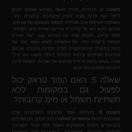
תשובה 4:
הבחירה תלויה באופי האירוע שאתם רוצים
לייצר. שף פרטי מציע חוויה אינטימית ובלעדית יותר,
מושלמת לארוחת ערב סולידית למספר מצומצם של אורחים,
שבהם הדגש הוא על קולינריה מדויקת ושירות אישי במיוחד.
הפוד טראק, לעומת זאת, גם לאירוע קטן, ייצור אווירה
תוססת ודינמית יותר, עם אפשרות למגוון עשיר יותר של
מנות במקביל ואינטראקציה סביב עמדות ההכנה. שניהם
פתרונות יוקרתיים וברמה הגבוהה ביותר, פשוט עם "וייב"
שונה. אנחנו בקוזין א פריז מציעים את שניהם, ונשמח לייעץ
לכם מה מתאים יותר לכם.
שאלה 5: האם הפוד טראק יכול
לפעול גם במקומות ללא
תשתיות חשמל או מים קרובות?
תשובה 5:
בהחלט! הפוד טראקים המודרניים שלנו
מתוכננים להיות
עצמאיים לחלוטין
ככל הניתן. הם מצוידים
בגנרטורים חזקים המספקים חשמל לכל הציוד הקולינרי
(תנורים, מקררים, פלאנצ'ות), ובמערכות מים עצמאיות