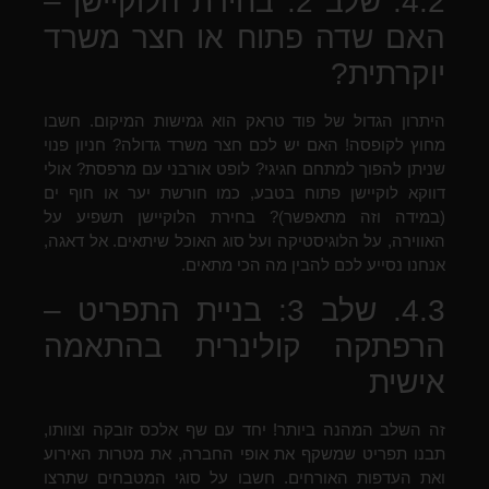
4.2. שלב 2: בחירת הלוקיישן –
האם שדה פתוח או חצר משרד
יוקרתית?
היתרון הגדול של פוד טראק הוא גמישות המיקום. חשבו
מחוץ לקופסה! האם יש לכם חצר משרד גדולה? חניון פנוי
שניתן להפוך למתחם חגיגי? לופט אורבני עם מרפסת? אולי
דווקא לוקיישן פתוח בטבע, כמו חורשת יער או חוף ים
(במידה וזה מתאפשר)? בחירת הלוקיישן תשפיע על
האווירה, על הלוגיסטיקה ועל סוג האוכל שיתאים. אל דאגה,
אנחנו נסייע לכם להבין מה הכי מתאים.
4.3. שלב 3: בניית התפריט –
הרפתקה קולינרית בהתאמה
אישית
זה השלב המהנה ביותר! יחד עם שף אלכס זובקה וצוותו,
תבנו תפריט שמשקף את אופי החברה, את מטרות האירוע
ואת העדפות האורחים. חשבו על סוגי המטבחים שתרצו