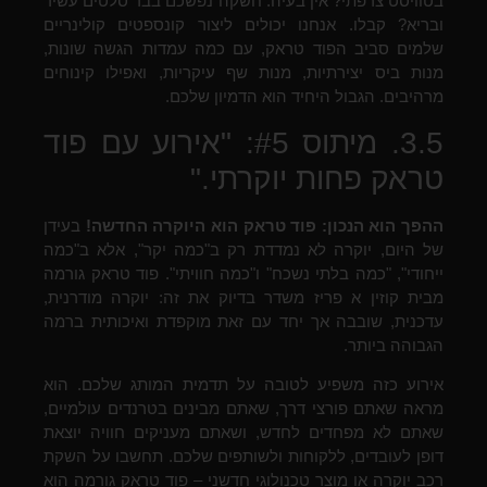
בטוויסט צרפתי? אין בעיה. חשקה נפשכם בבר סלטים עשיר
ובריא? קבלו. אנחנו יכולים ליצור קונספטים קולינריים
שלמים סביב הפוד טראק, עם כמה עמדות הגשה שונות,
מנות ביס יצירתיות, מנות שף עיקריות, ואפילו קינוחים
מרהיבים. הגבול היחיד הוא הדמיון שלכם.
3.5. מיתוס #5: "אירוע עם פוד
טראק פחות יוקרתי."
ההפך הוא הנכון: פוד טראק הוא היוקרה החדשה!
בעידן
של היום, יוקרה לא נמדדת רק ב"כמה יקר", אלא ב"כמה
ייחודי", "כמה בלתי נשכח" ו"כמה חוויתי". פוד טראק גורמה
מבית קוזין א פריז משדר בדיוק את זה: יוקרה מודרנית,
עדכנית, שובבה אך יחד עם זאת מוקפדת ואיכותית ברמה
הגבוהה ביותר.
אירוע כזה משפיע לטובה על תדמית המותג שלכם. הוא
מראה שאתם פורצי דרך, שאתם מבינים בטרנדים עולמיים,
שאתם לא מפחדים לחדש, ושאתם מעניקים חוויה יוצאת
דופן לעובדים, ללקוחות ולשותפים שלכם. תחשבו על השקת
רכב יוקרה או מוצר טכנולוגי חדשני – פוד טראק גורמה הוא