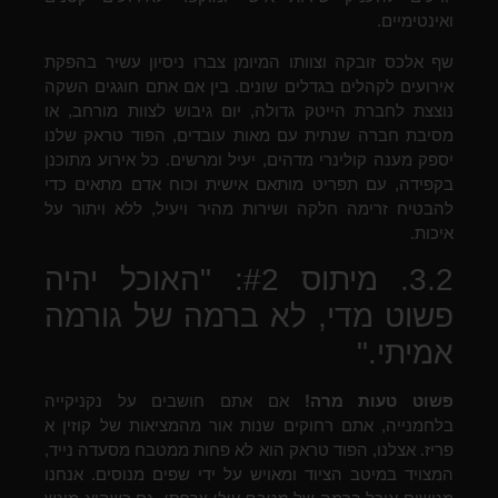
ואינטימיים.
שף אלכס זובקה וצוותו המיומן צברו ניסיון עשיר בהפקת
אירועים לקהלים בגדלים שונים. בין אם אתם חוגגים השקה
נוצצת לחברת הייטק גדולה, יום גיבוש לצוות מורחב, או
מסיבת חברה שנתית עם מאות עובדים, הפוד טראק שלנו
יספק מענה קולינרי מדהים, יעיל ומרשים. כל אירוע מתוכנן
בקפידה, עם תפריט מותאם אישית וכוח אדם מתאים כדי
להבטיח זרימה חלקה ושירות מהיר ויעיל, ללא ויתור על
איכות.
3.2. מיתוס #2: "האוכל יהיה
פשוט מדי, לא ברמה של גורמה
אמיתי."
פשוט טעות מרה!
אם אתם חושבים על נקניקייה
בלחמנייה, אתם רחוקים שנות אור מהמציאות של קוזין א
פריז. אצלנו, הפוד טראק הוא לא פחות ממטבח מסעדה נייד,
המצויד במיטב הציוד ומאויש על ידי שפים מנוסים. אנחנו