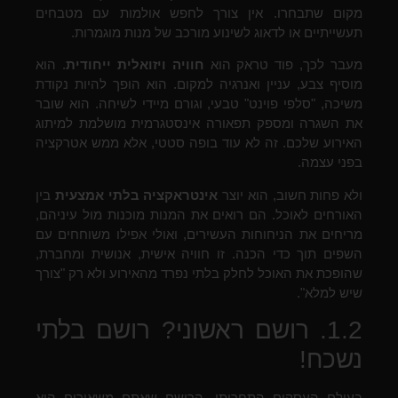
מקום שתבחרו. אין צורך לחפש אולמות עם מטבחים
תעשייתיים או לדאוג לשינוע מורכב של מנות מוגמרות.
מעבר לכך, פוד טראק הוא
חוויה ויזואלית ייחודית
. הוא
מוסיף צבע, עניין ואנרגיה למקום. הוא הופך להיות נקודת
משיכה, "סלפי פוינט" טבעי, וגורם מיידי לשיחה. הוא שובר
את השגרה ומספק תפאורה אינסטגרמית מושלמת למיתוג
האירוע שלכם. זה לא עוד בופה סטטי, אלא ממש אטרקציה
בפני עצמה.
ולא פחות חשוב, הוא יוצר
אינטראקציה בלתי אמצעית
בין
האורחים לאוכל. הם רואים את המנות מוכנות מול עיניהם,
מריחים את הניחוחות העשירים, ואולי אפילו משוחחים עם
השפים תוך כדי הכנה. זו חוויה אישית, אנושית ומחברת,
שהופכת את האוכל לחלק בלתי נפרד מהאירוע ולא רק "צורך
שיש למלא".
1.2. רושם ראשוני? רושם בלתי
נשכח!
בעולם העסקים התחרותי, הרושם שאתם משאירים הוא