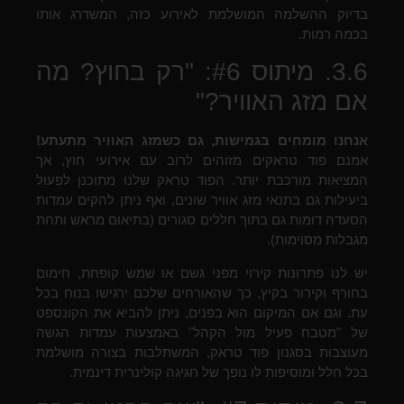
בדיוק ההשלמה המושלמת לאירוע כזה, המשדרג אותו
בכמה רמות.
3.6. מיתוס #6: "רק בחוץ? מה
אם מזג האוויר?"
אנחנו מומחים בגמישות, גם כשמזג האוויר מתעתע!
אמנם פוד טראקים מזוהים לרוב עם אירועי חוץ, אך
המציאות מורכבת יותר. הפוד טראק שלנו מתוכנן לפעול
ביעילות גם בתנאי מזג אוויר שונים, ואף ניתן להקים עמדות
הסעדה דומות גם בתוך חללים סגורים (בתיאום מראש ותחת
מגבלות מסוימות).
יש לנו פתרונות קירוי מפני גשם או שמש קופחת, חימום
בחורף וקירור בקיץ, כך שהאורחים שלכם ירגישו בנוח בכל
עת. וגם אם המיקום הוא בפנים, ניתן להביא את הקונספט
של "מטבח פעיל מול הקהל" באמצעות עמדות הגשה
מעוצבות בסגנון פוד טראק, המשתלבות בצורה מושלמת
בכל חלל ומוסיפות לו נופך של חגיגה קולינרית דינמית.