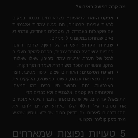
מה קרה בפועל באירוע?
אפקט הוואו הראשוני:
כשהאורחים נכנסו, במקום
לראות ערימת קרטונים, הם פגשו עמדות אלגנטיות
עם פוקאצ'ות בעבודת יד, מטבלים מיוחדים, ונתחי דג
נאים שנחתכו במקום מול עיניהם.
שבירת הקרח:
העמדה של השף, שהכין ריזוטו
פטריות עשיר על מחבת ענקית, הפכה למוקד העלייה
לרגל של הערב. אנשים עמדו סביבו, שאלו שאלות,
צחקו, והאווירה הפכה משוחררת ושמחה תוך דקות.
חגיגת הטעמים:
האורחים שציפו לעוד מסיבת חצר
רגילה, מצאו את עצמם, פשוטו כמשמעו, מלקקים את
האצבעות. נתחי הבשר היו רכים כמו חמאה,
והקינוחים היו קטנים, אלגנטיים ולא כבדים מדי.
התוצאה? עד היום, שלוש שנים אחרי, חבריו של גיא מזכירים
את מסיבת גיל ה-40 שלו כאירוע שהרים להם את
הסטנדרטים לאירוח. זה בדיוק הכוח של ידע וניסיון שמגיע
מצד ספק קולינרי מקצועי.
5 טעויות נפוצות שמארחים