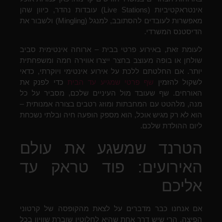
אינטראקטיביות (Live Stations) עובדות נהדר, כיוון שהן
מאפשרות לעובדים להסתובב, למנגל (Mingling) ולשבור את
הדיסטנס המשרדי.
לעומת זאת, באירוע פרטי בבית – ארוחה אינטימית סביב
שולחן או בופה מעוצב בחצר ייצרו אווירה חמה ומשפחתית
יותר. אם החלטתם ללכת על אירוע אינטימי ויוקרתי, כדאי
לשקול להזמין
שף פרטי שמגיע עד הבית
כדי לפנק את
האורחים. שף שעובד מול העיניים שלכם, מסביר על כל
מנה, מלהטט עם המחבתות ומוזג רטבים בצורה אמנותית –
הוא לא רק מגיש אוכל, הוא מספק הופעה חיה ובלתי נשכחת
ליום ההולדת שלכם.
הטרנד שמשגע את עולם
האירועים: פוד טראק עד
אליכם
אם אנחנו כבר מדברים על לצאת מהקופסה של קרטוני
הפיצה, הרי שיש דרך אחת שהיא לחלוטין שוברת שוויון בכל