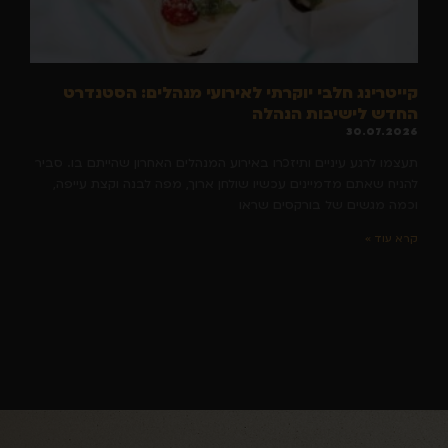
קייטרינג חלבי יוקרתי לאירועי מנהלים: הסטנדרט
החדש לישיבות הנהלה
30.07.2026
תעצמו לרגע עיניים ותיזכרו באירוע המנהלים האחרון שהייתם בו. סביר
להניח שאתם מדמיינים עכשיו שולחן ארוך, מפה לבנה וקצת עייפה,
וכמה מגשים של בורקסים שראו
קרא עוד »