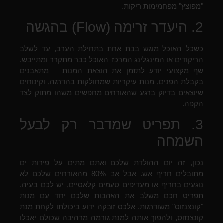
"מפוצץ" מפחמימות ריקות.
2. היעדר זרימה (Flow) בהגשה
כשכל האוכל מוגש בבת אחת בתחילת הערב, עד לשלב
הריקודים או המינגלינג המרכזי האוכל כבר מתקרר ומתייבש.
שף מקצועי יודע לתזמן את הוצאת המנות – מתאבנים
בקבלת הפנים, מנות עיקריות שמחולקות בהדרגה, וקינוחים
שיוצאים בדיוק ברגע שהאורחים מחפשים משהו מתוק לצד
הקפה.
3. תפריט שמדבר רק לבעל
השמחה
נכון, זה יום ההולדת שלכם ואתם מתים על פירות ים
מתובלים חריף אש. אבל אם 80% מהאורחים שלכם לא
נוגעים בחריף או מעדיפים טעמים קלאסיים, יש לכם בעיה.
תפריט חכם משלב את האהבות שלכם יחד עם מנות
"קונצנזוס" משודרגות. אלכס זובקה ידוע ביכולתו לקחת מנת
קונצנזוס, ולהפוך אותה למנת גורמה מרהיבה שכולם יאכלו