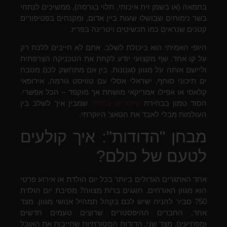
בחמאה (או בשמן זית איכותי, תלוי בגרסה), ממשיכים לנתחי
בשר נימוחים שבושלו שעות ביין אדום, ומקנחים בפטיפורים
קטנים שנראים כמו תכשיטים ויטרינה בפריז.
היופי האמיתי הוא ביכולת לשלב. אתם לא חייבים ללכת רק
על קו אחד. שף מקצועי יודע לקחת את הטכניקה הצרפתית
וליישם אותה על מגוון סגנונות. בין אם מתחשק לכם מטבח
ים תיכוני סוחף, ישראלי אסלי עם טוויסט גורמה, אירופאי
קלאסי או אפילו אמריקאי מושחת אך מוקפד – הכל אפשרי.
הסוד טמון בבחירת
קייטרינג צרפתי
שמבין איך לשלב בין
העולמות מבלי לאבד את הטאצ' היוקרתי.
מבחן "הדודות": איך קולעים
לטעם של כולם?
אחד האתגרים הגדולים ביותר בכל יום הולדת או אירוע פרטי
הוא מגוון האורחים. חוגגים בר/ת מצווה? מסיבת יום הולדת
50? סביר להניח שיש לכם בקהל תמהיל אנושי מגוון. מצד
אחד, החברים ההיפסטרים שרוצים טעמים חדשים
ומפתיעים. מצד שני, הדודות המסורתיות שחייבות את האוכל