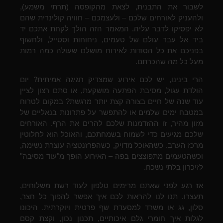
לשבור את התבנית, לצאת מהקופסה (תרתי משמע),
ולהעניק לאורחים שלכם – ולעצמכם – חוויה קולינרית שהם
לא יפסיקו לדבר עליה. המאמר הזה הולך לקחת אתכם יד
ביד אל עבר עולם של טעמים, ניחוחות וסטייל, ולחשוף
בפניכם את כל הסודות לאירוח מושלם שעולה כמה רמות
מעל כל מה שהכרתם.
הרי בינינו, יש לכם אירוע שמצדיק חגיגה אמיתית? יום
הולדת עגול, מסיבת הפתעה מושקעת, או סתם רצון לציין
עוד שנה של חיים בצורה קצת יותר מרגשת? במקום לטרוח
במטבח ימים שלמים או להתפשר על פתרונות בנאליים של
מזון מהיר, זו ההזדמנות שלכם להרים את הרף. האורחים
שלכם מגיעים כדי לשמוח בשמחתכם, והאוכל הוא לחלוטין
מרכז הערב. כשהאוכל מדויק, כשהפרזנטציה עוצרת נשימה,
וכשהטעמים מתפוצצים בפה – האירוע הופך מ"עוד מסיבה"
לזיכרון בלתי נשכח.
אז רגע לפני שאתם מרימים טלפון לעוד רשת משלוחים,
תעצרו. תנו לנו להראות לכם איך אפשר להפוך כל חצר,
סלון, גג או משרד למסעדת שף פרטית ויוקרתית. היכונו
לגלות איך חומרי גלם איכותיים, תכנון נכון, וקצת קסם