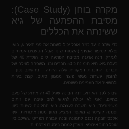
מקרה בוחן (Case Study):
מסיבת ההפתעה של גיא
ששינתה את הכללים
כדי שתבינו עד כמה אוכל יכול לשנות את פני האירוע, בואו
נצלול לסיפור אמיתי (השמות שונו, אבל הטעמים אמיתיים
לגמרי). דנה ארגנה מסיבת הפתעה ליום הולדת 40 של
בעלה גיא. היא הזמינה כ-50 חברים ובני משפחה לווילה של
חברים. התוכנית המקורית שלה הייתה – ניחשתם נכון –
להזמין עשרות מגשי פיצה ממגוון סוגים, קצת בירות
ולהשאיר את העניינים פשוטים.
שבוע לפני האירוע, דנה הבינה שגיל 40 זה אירוע של פעם
בחיים. "אני לא יכולה להגיש להם פיצה עם זיתים
משימורים", היא חשבה לעצמה. היא החליטה לשנות כיוון
ופנתה לקייטרינג מוקפד המציע מגוון מנות איכותיות. שף
אלכס זובקה נכנס לתמונה ובנה עבורה תפריט ששילב בין
אוכל רחוב אירופאי מעודן למנות ביסטרו צרפתיות.