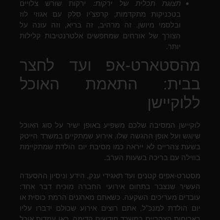
תצוגת תכלית של ירקות:
ירקות שורש צלויים
בטכניקות מתקדמות, קרפצ'יו סלק עם אגוזי לוז
ובלסמי מיושן. זה מרהיב, זה בריא, וזה עונה על
הצורך של אורחים שמחפשים אלטרנטיבות קלילות
יותר.
מהסטארט-אפ ועד לחצר
בבית: התאמת האוכל
ללוקיישן
לוקיישן המסיבה שלכם משפיע באופן ישיר על סוג האוכל
שיוגש ועל אופן ההגשה שלו. אירוע שמתקיים במשרד הייטק
בשעת צהריים לא ייראה כמו מסיבת יום הולדת שמתקיימת
בווילה עם בריכה בשעות הערב.
מסטרט-אפים קטנים ועד תאגידי ענק, הידע וניסיון ההסעדה
העשיר שנצבר בתחום אירועי החברה מוכיח דבר אחד:
עובדים מעריכים השקעה. כשאתם מארגנים הרמת כוסית או
יום הולדת למנכ"ל, אתם רוצים אירוע שכולם ידברו עליו
בארוחות הצהריים במשרד חודשים קדימה. כאן עמדות אוכל