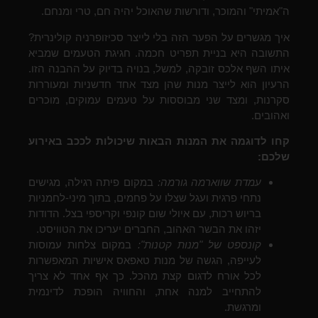
ה"אמיתי" והמוכר, ודורשות שהאוכל יהיה חם, טרי ומנחם.
איך מגשרים על הפער הזה בלי לייצר סכיזופרניה קולינרית?
התשובה היא בניית תפריט חכמה. חגיגת הטעמים שמביא
איתו השף אלכס זובקה, למשל, בנויה בדיוק על ההבנה הזו.
הרעיון הוא לייצר מנות שהן מצד אחד חדשניות ומעוררות
סקרנות, ומצד שני מבוססות על טעמים עמוקים, מוכרים
ואהובים.
קחו לדוגמה את המנות הבאות שיכולות לככב באירוע
שלכם:
עמדת שווארמה גורמה:
במקום פיתה רגילה, מגישים
נתחי פרגית ועגל שצלו על פחמים, בתוך מיני-לחמניות
בריוש רכות, עם איולי שום קונפי וקריספי בצל. הדודות
יזהו את הבשר האהוב, החברים יעריכו את הטוויסט.
קונספט של "מנות קטנות":
במקום צלחות עמוסות
לעייפה, הגשה של מנות טאפאס אישיות המאפשרות
לכל אורח לדגום קצת מהכל. כך אף אחד לא צריך
להתחייב למנה אחת, והחוויה הופכת לדינמית
ומרגשת.