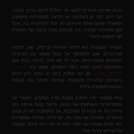
רבים מאיתנו בוחרים לחגוג ימי הולדת דווקא בחיק הטבע.
יער ירוק, חוף ים בשקיעה, או חורשה פסטורלית מספקים
תפאורה ששום אולם אירועים לא יכול להתחרות בה. אבל
כאן מתחילה הבעיה: איך מביאים אוכל ברמה של מסעדת
שף לאמצע היער?
הנטייה הטבעית היא לחזור אחורה לבייסיק. שוב להביא
סנדוויצ'ים, שוב להסתמך על מנגל פשוט עם נקניקיות
ושיפודים סטנדרטיים. אבל זה לא חייב להיות ככה! ואם
החלטתם לחגוג תחת כיפת השמיים, ממש כמו
קייטרינג
לחתונה בטבע
, גם יום הולדת ביער או בחוף הים דורש
היערכות קולינרית מקצועית שיכולה להפוך את השטח
הפתוח למסעדת עילית.
צוות מקצועי יודע להקים מטבח שדה מתקדם, לשמור על
טמפרטורות מושלמות של המזון, ולייצר מנות גורמה כמו
פילה בקר או מנות דג מורכבות, גם כשמסביב יש רק עצים
וציפורים. השילוב של אוויר צח, נוף פראי, וצלחת שמסודרת
כמו יצירת אמנות עם חומרי גלם טריים – זהו שילוב שמנצח
כל תרחיש אירוח אחר.