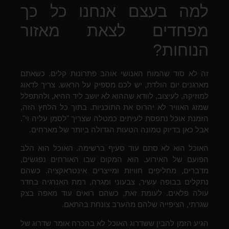
למה בעצם אנחנו כל כך
מפחדים לצאת מאזור
הנוחות?
זה לא סוד שהמוח האנושי אוהב פתרונות קלים. כשאתם
מארגנים יום הולדת, יש לכם מספיק על הראש. צריך לדאוג
למוזיקה, לעיצוב, לוודא שההוא לא יושב ליד ההיא, ולהתפלל
שמזג האוויר לא יהרוס את התוכניות. בתוך כל הלחץ הזה,
הזמנת אוכל נתפסת לעיתים כמטלה שצריך "לסמן עליה וי".
אבל כאן בדיוק טמונה הטעות הגדולה ביותר של מארחים.
האוכל הוא לא סתם עוד סעיף ברשימה. האוכל הוא הלב
הפועם של האירוע. הוא המקום שבו האורחים נפגשים,
מדברים, מחליפים חוויות ומייצרים אינטראקציה. כשהם
נתקלים בבופה עשיר, צבעוני ומגרה, רמת האנרגיה בחדר
עולה פלאים. לעומת זאת, כשהם רואים עוד מאפה בצק
שגרתי, הציפייה שלהם מהערב צונחת בהתאם.
הגיע הזמן להבין ששדרוג האוכל לא בהכרח אומר שדרוג של