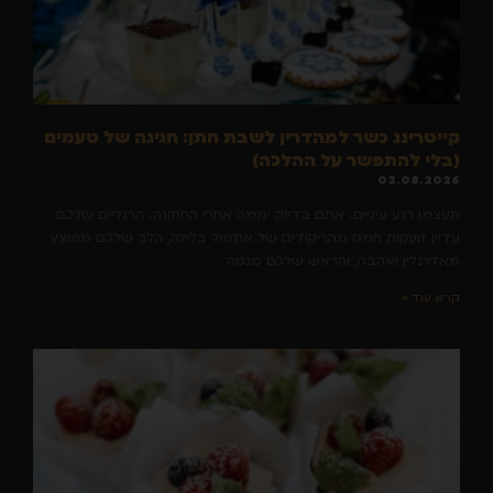
קייטרינג כשר למהדרין לשבת חתן: חגיגה של טעמים
(בלי להתפשר על ההלכה)
02.08.2026
תעצמו רגע עיניים. אתם בדיוק יממה אחרי החתונה. הרגליים שלכם
עדיין זועקות חמס מהריקודים של אתמול בלילה, הלב שלכם מפוצץ
מאדרנלין ואהבה, והראש שלכם מנסה
קרא עוד »