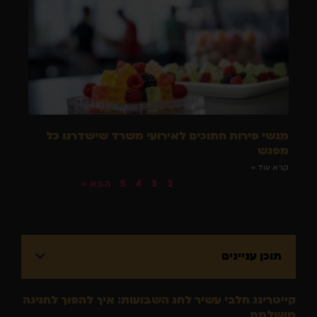
מגשי פירות חתוכים לאירועי משרד שישדרגו כל
מפגש
קרא עוד »
« הקודם
1
2
3
4
5
הבא »
תוכן עניינים
קייטרינג חלבי עשיר לחג השבועות: איך להפוך לחגיגה
מושלמת