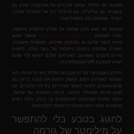
מסיבת יום הולדת. אנחנו מדברים על אטרקציה שהיא גם
עיצובית, גם קולינרית, וגם מייצרת וייב של פסטיבל אורבני
יוקרתי. שמעתם נכון, משאית אוכל.
במקום עוד מגש מזיע שמונח על שולחן פלסטיק מתקפל,
תארו לעצמכם
פוד טראק לאירועים קטנים
שעוצר ממש
מחוץ לחצר שלכם או במתחם האירוע. המשאית מעוצבת,
מוארת, ומתוכה בוקעים ניחוחות של בשר נצלה, לחמים
טריים ורטבים משגעים. האורחים שלכם ירגישו מיד שהם
הגיעו למסיבת VIP אקסקלוסיבית.
היתרון העצום של פוד טראק ביום הולדת הוא הדינמיות. הוא
מאפשר לאורחים לקום, לגשת, להזמין את המנה בדיוק כמו
שהם אוהבים, ולחזור לעמוד עם דרינק ביד ליד החברים. זהו
סגנון אירוח שמעודד תנועה, זרימה חופשית של שיחות,
והמון תמונות וסרטונים לאינסטגרם (כי בינינו, כולנו רוצים
שהאירוע שלנו ייראה מעולה ברשתות החברתיות).
לחגוג בטבע בלי להתפשר
על מילימטר של גורמה