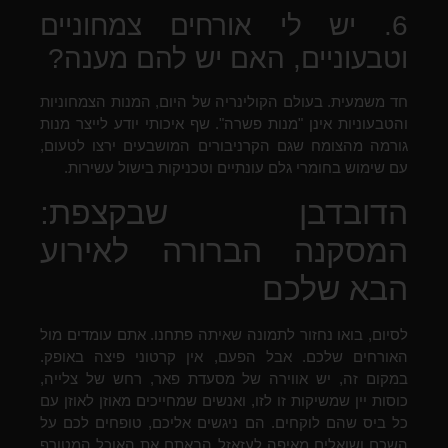
6. יש לי אורחים צמחוניים
וטבעוניים, האם יש להם מענה?
חד משמעית. בעולם הקולינריה של היום, המנות הצמחוניות
והטבעוניות אינן "מנות פשרה". שף איכותי יודע לייצר מנות
גורמה מהצומח שגם הקרניבורים המושבעים ירצו לטעום,
עם שימוש בחומרי גלם עונתיים וטכניקות בישול עשירות.
הדובדבן שבקצפת:
המסקנה הברורה לאירוע
הבא שלכם
לסיום, בואו נחזור לתמונה שאיתה פתחנו. אתם עומדים מול
האורחים שלכם. אבל הפעם, אין קרטוני פיצה באופק.
במקום זה, יש אווירה של מסעדת פאר, רחש של צלייה,
כוסות יין שמשיקות זו לזו, ואנשים שמחייכים מאוזן לאוזן עם
כל ביס שהם לוקחים. הם ניגשים אליכם, טופחים לכם על
השכם ושואלים מאיפה לעזאזל הבאתם את האוכל המטורף