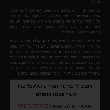
הערב.
הבחירה להוריד מעצמכם את העול, להפסיק לדאוג לזמני
אפייה ורשימות קניות באטליז, ולהפקיד את החוויה
הקולינרית בידיים של מקצוענים – היא הבחירה הטובה
ביותר שתוכלו לעשות למען השקט הנפשי שלכם, ולמען
הבטן של האורחים שלכם.
עם חגיגת הטעמים שמביא איתו השף אלכס זובקה והצוות
של "קוזין א פריז", אתם מקבלים שילוב נדיר של ידע עמוק,
ניסיון בינלאומי, יצירתיות מתפרצת ושירות ללא דופי. זה הזמן
שלכם לזרוח, להיות המארחים המושלמים, וליהנות מכל ביס
יחד עם האנשים שאתם אוהבים. תרימו אלינו טלפון, תספרו
לנו על האירוע שאתם חולמים עליו, ואנחנו כבר נדאג
שהתפריט והביצוע יתעלו על כל הציפיות שלכם. בתיאבון!
רוצים לדבר על האירוע שלכם? צרו
קשר ונענה בהקדם!
אפשר גם להתקשר:
052-3430402