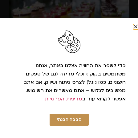
קינוחי כוסות לאירועים עסקיים: הפינאלה המושלם
שכולם ידברו עליו
27.07.2026
כדי לשפר את החוויה אצלנו באתר, אנחנו
תעצמו לרגע עיניים ותדמיינו את סצנת הקינוחים באירוע החברה
משתמשים בקוקיז וכלי מדידה (גם של ספקים
האחרון שהייתם בו. סביר להניח שהתמונה שעולה לכם בראש כוללת
חיצוניים, כמו גוגל) לצרכי ניתוח ושיווק. אם אתם
מגש מתכת עייף, עליו מונחות פרוסות
ממשיכים לגלוש – אתם מאשרים את השימוש.
קרא עוד »
אפשר לקרוא עוד ב
מדיניות הפרטיות.
סבבה הבנתי