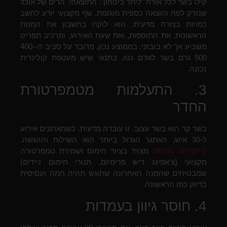
קילו בשר לכל אורח "ליתר ביטחון". התוצאה? הרים של אוכל
שנזרק לפח והוצאה כספית מוגזמת. שף מקצועי יודע לחשב
כמויות בצורה מדעית. הוא לוקח בחשבון את המנות
הראשונות, את התוספות, ואת שעת האירוע, ומרכיב תפריט
משביע אך לא בזבזני. בממוצע נכון, מדובר על סביב ה-400-
500 גרם בשר לאדם נטו, בתנאי שיש מעטפת קולינרית
נכונה.
3. התעלמות מטמפרטורת
החדר
בשר קר הוא בשר עצוב. זו עובדה מדעית. כשמארגנים אירוע
ל-30 איש, האתגר הגדול ביותר הוא השילוח וההגשה.
קייטרינג גורמה
מצויד בציוד חימום ושמירת טמפרטורה
מקצועי (צ'אפינג דיש פרימיום, תנורי חימום ניידים)
שמבטיחים שהמנה האחרונה שתוגש תהיה חמה ועסיסית
בדיוק כמו הראשונה.
4. חוסר גיוון בעמדות