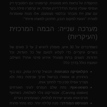
ההקפדה על נראות היא פנאטית. קרוסטיני עם רוסטביף דק
ועסיסי שעליו נגיעת חרדל דיז'ון אמיתי, או קרפצ'יו פילה בקר
עם שמן זית מובחר ובלסמי מצומצם. אלו מנות שאומרות
לאורח: "הגעת למקום הנכון, תתכונן למשהו מיוחד".
מערכה שנייה: הבמה המרכזית
(העיקריות)
כשמדברים על 30 איש, מומלץ להגיש 2 עד 3 סוגים של
בשרים עיקריים כדי לקלוע לטעם של כל העדות, וכל
הדודות. חוגגים בר/ת מצווה? אירוע פרטי אחר? השילוב
המנצח כולל בדרך כלל:
הקלאסיקה המנחמת:
תבשיל קדרה עמוק, כמו ביף
בורגיניון או אסאדו בבישול ארוך שנימוח בפה ולא
מצריך אפילו סכין כדי לחתוך אותו.
השואו-אוף:
נתח שלם הנפרס לעיני האורחים
(Carving station). אנטריקוט צלוי לשלמות, כשהשף
פורס אותו ומגיש ישירות לצלחת, כשהמיצים ניגרים.
הטוויסט המודרני:
מנה קלילה יותר, כמו נתחי פרגית