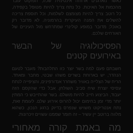
כאשר מארגנים ארוחה אינטימית שכזו, הפוקוס עובר
מהכמות אל האיכות. כל נתח צריך להיות מטופל בקפידה,
כל רוטב צריך להיות מצומצם לשלמות, וכל תוספת צריכה
להשלים את המנה העיקרית בהרמוניה. לא מדובר רק
באוכל; מדובר במופע קולינרי שמתרחש מול העיניים של
האורחים שלכם.
הפסיכולוגיה של הבשר
באירועים קטנים
חשבתם פעם למה בשר יוצר כזו התלהבות? מעבר לטעם
הנהדר, יש בארוחת בשרים משהו שבטי, מחבר ומאחד.
הריח של הצלייה באוויר משחרר אנדורפינים, והציפייה לנתח
עסיסי יוצרת שיח סביב השולחן. אבל כדי שהקסם הזה
יעבוד, הביצוע חייב להיות מושלם. בשר שהתייבש כי המתין
יותר מדי זמן בחימום יכול להרוס אירוע שלם. לעומת זאת,
נתח אנטריקוט משויש שנפרס בדיוק ברגע הנכון, כשהוא
מלווה ברוטב יין עשיר – זה חומר שממנו עשויים זיכרונות.
מה באמת קורה מאחורי