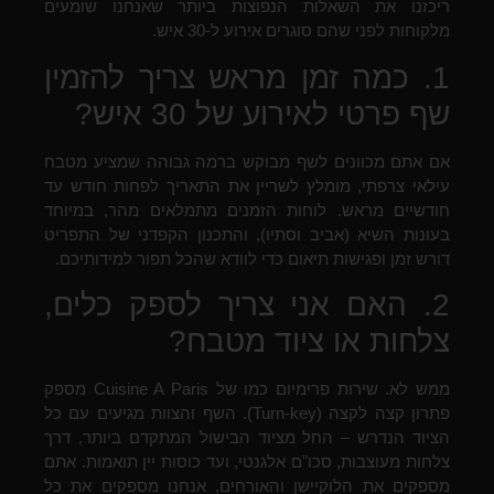
ריכזנו את השאלות הנפוצות ביותר שאנחנו שומעים
מלקוחות לפני שהם סוגרים אירוע ל-30 איש.
1. כמה זמן מראש צריך להזמין
שף פרטי לאירוע של 30 איש?
אם אתם מכוונים לשף מבוקש ברמה גבוהה שמציע מטבח
עילאי צרפתי, מומלץ לשריין את התאריך לפחות חודש עד
חודשיים מראש. לוחות הזמנים מתמלאים מהר, במיוחד
בעונות השיא (אביב וסתיו), והתכנון הקפדני של התפריט
דורש זמן ופגישות תיאום כדי לוודא שהכל תפור למידותיכם.
2. האם אני צריך לספק כלים,
צלחות או ציוד מטבח?
ממש לא. שירות פרימיום כמו של Cuisine A Paris מספק
פתרון קצה לקצה (Turn-key). השף והצוות מגיעים עם כל
הציוד הנדרש – החל מציוד הבישול המתקדם ביותר, דרך
צלחות מעוצבות, סכו"ם אלגנטי, ועד כוסות יין תואמות. אתם
מספקים את הלוקיישן והאורחים, אנחנו מספקים את כל