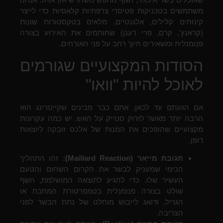
משתמשים בטכניקות פטיסרי צרפתיות קלאסיות כדי לייצר
קינוחים קלילים, אלגנטיים, מלאים בטקסטורות שונות
(קראנץ', קרם, פרי רענן) שחותמים את האירוע בצורה
פנומנלית ומשאירים חיוך רחב על פני האורחים.
הסודות המקצועיים שגורמים
לאוכל להיות "וואו"
אם הגעתם עד לכאן, אתם כבר מבינים שקייטרינג הוא
הרבה יותר מאשר לזרוק סטייק על האש. יש כמה עקרונות
מקצועיים שהופכים את המנות של אלכס זובקה ליוצאות
דופן.
תגובת מייאר (Maillard Reaction):
זהו התהליך
הכימי שמעניק לבשר את הקרום השחום והטעם
העשיר שלו. כדי להגיע לתוצאה המושלמת, השף
שולט בצורה פנומנלית בטמפרטורת המחבת או
הגריל, ודואג לייבוש מוחלט של נתח הבשר לפני
הצריבה.