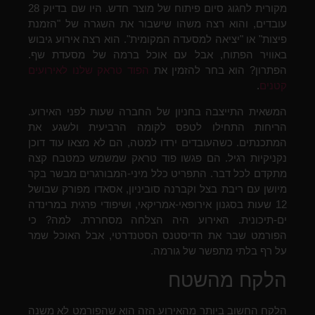
מקורית לחגוג סיום פיתוח של מוצר חדש. היו שם בדיוק 28
עובדים, והוא רצה משהו שישבור את השגרה של "הזמנת
פיצות" או "יציאה למסעדה המקומית". הוא רצה אירוע גיבוש
באוויר הפתוח, אבל עם אוכל ברמה של מסעדת שף.
הפתרון? הוא בחר להזמין את
הפוד טראק שלנו לאירועים
קטנים
.
המשאית התייצבה בחניון של החברה שעות לפני האירוע.
הריחות התחילו לטפס לקומה הרביעית ולשגע את
המתכנתים. כשהעובדים ירדו למטה, הם לא מצאו עוד דוכן
נקניקיות רגיל. הם פגשו פוד טראק שמשמש כמטבח קצה
מתקדם לכל דבר. התפריט כלל מיני-המבורגרים מבשר בקר
מיושן עם ריבת בצל וקברנה סוביניון, אסאדו מפורק שבושל
12 שעות בסגנון אירופאי-אמריקאי, ושיפודי פרגית במרינדה
ים-תיכונית. האירוע היה הצלחה מסחררת. למה? כי
הפורמט שבר את הדיסטנס הסטנדרטי, אבל האוכל שמר
על רף בלתי מתפשר של גורמה.
הלקח מהשטח
הלקח החשוב ביותר מהאירוע הזה הוא שהפורמט לא משנה