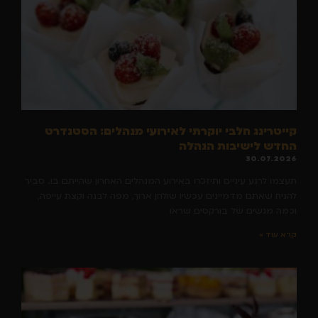
קייטרינג חלבי יוקרתי לאירועי מנהלים: הסטנדרט
החדש לישיבות הנהלה
30.07.2026
תעצמו לרגע עיניים ותיזכרו באירוע המנהלים האחרון שהייתם בו. סביר
להניח שאתם מדמיינים עכשיו שולחן ארוך, מפה לבנה וקצת עייפה,
וכמה מגשים של בורקסים שראו
קרא עוד »