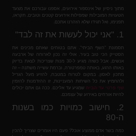
מתוך ניסיון של אינספור אירועים, אספנו עבורכם את מצעד
הטעויות המובילות שמפילות אירועים קטנים וטובים. תקראו,
תפנימו, ואל תגידו שלא הזהרנו אתכם.
1. "אני יכול לעשות את זה לבד"
תסמונת "השף הביתי". אתם בטוחים שאתם מכינים את
הסטייק הכי טוב בעיר. אולי זה נכון לארוחה של ארבעה
אנשים, אבל כשזה מגיע ל-30 מנות שצריכות לצאת בדיוק
באותו הרגע, באותה טמפרטורה, וברמת עשייה משתנה – זה
מתכון לאסון. במקום לטרוח במטבח, להזיע מעל הגריל
ולהחמיץ את כל השיחות המעניינות, זו ההזדמנות להזמין
שף פרטי עד הבית
שמגיע עד אליכם. ככה גם אתם יכולים
להיות אורחים באירוע של עצמכם.
2. חישוב כמויות כמו בשנות
ה-80
כמה בשר אדם ממוצע אוכל? פעם היו אומרים שצריך להכין