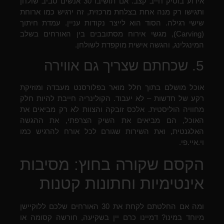
אירוע בוטיק חייב קצב. אם תושיבו 30 אנשים סביב שולחן
ותגישו רק מנה אחת בצלחת מרכזית, זה ירגיש כמו ארוחת
שישי רגילה. הסוד הוא לייצר נקודות עניין. עמדת חיתוך
(Carving), מגשי אירוח מסתובבים בין האורחים בשלב
המינגלינג, והגשה אישית מוקפדת לשולחן.
5. שכחתם שצריך גם אווירה
אוכל מושלם בתוך חלל מואר בפלורסנט מעבדה ומוזיקת
רקע של חדשות – לא יעבוד. הקולינריה חייבת להיות חלק
מחוויה הוליסטית. אלכס זובקה והצוות לא רק מביאים את
האוכל, הם מביאים את השיק הצרפתי, את ההגשה
האלגנטית, ואת השירות שגורם לכל אורח להרגיש כמו
וי.איי.פי.
הקסם שקורה בחוץ: מסיבות
אינטימיות וחתונות קטנות
ומה אם החלטתם לקחת את 30 האורחים שלכם ללוקיישן
מיוחד במינו? דמיינו כרם יין בשקיעה, חורשה קסומה או