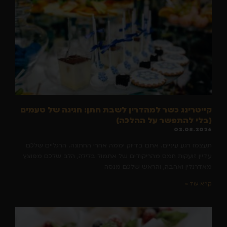
קייטרינג כשר למהדרין לשבת חתן: חגיגה של טעמים
(בלי להתפשר על ההלכה)
02.08.2026
תעצמו רגע עיניים. אתם בדיוק יממה אחרי החתונה. הרגליים שלכם
עדיין זועקות חמס מהריקודים של אתמול בלילה, הלב שלכם מפוצץ
מאדרנלין ואהבה, והראש שלכם מנסה
קרא עוד »