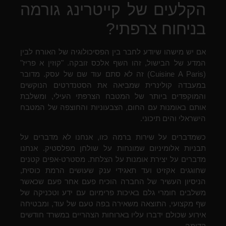
הקלעים של קייטרינג גורמה
בניחוח צרפתי?
אם יש מישהו שיודע לחבר בין הפסיכולוגיה של האורח לבין
המדע של הבישול, זהו השף אלכס זובקה. "קוזין א פריז"
(Cuisine A Paris) זה לא סתם עוד שם של עסק. מדובר
במעבדה קולינרית שמביאה את הסטנדרטים הנוקשים
והמוקפדים ביותר של המטבח הצרפתי העילי, ומשלבת
אותם באומנות עם החום, הצבעוניות והחוצפה של המטבח
הישראלי והים תיכוני.
כשמדברים על שירות ברמה כזו, אנחנו לא מדברים על
תבניות אלומיניום שמונחות על שולחן מפלסטיק. אנחנו
מדברים על יצירת אומנות על הצלחת. מסטרט-אפים קטנים
שחוגגים אקזיט ועד תאגידי ענק שעושים הרמת כוסית,
הניסיון העשיר של החברה הוכיח פעם אחר פעם שכאשר
משלבים חומרי גלם באיכות פרימיום עם ידע וטכניקה של
שף מקצועי, התוצאה משאירה בפה טעם של עוד, ומבטיחה
אירוע שכולם ידברו עליו בארוחות הצהריים במשרד חודשים
קדימה.