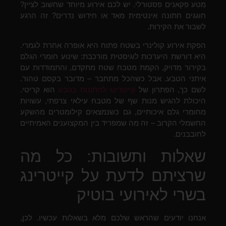
מטע פקאנים פסטורלי. יש לכם אירוע מיוחד שחשוב לציין?
חוגגים חתונה אינטימית מאד או חידוש נדרים? זה הרגע
לשבור את הקירות.
הפקת אירוע קולינרי בשטח פתוח היא אופרה אחרת לגמרי.
היא דורשת היערכות לוגיסטית מורכבת: שינוע חומרי הגלם
בקירור מדויק, הקמת מטבח שטח מתקדם, והתמודדות עם
איתני הטבע. אבל כשהכל מתחבר – מדובר בקסם טהור.
לשם כך, הפתרון של
קייטרינג לחתונות בטבע
הוא קריטי.
היכולת להגיש מנות שף של מטבח עילאי צרפתי, עשויות
מחומרי גלם איכותיים, גם כשנמצאים קילומטרים מהשקע
החשמלי הקרוב – זה מה שמפריד בין המקצוענים האמיתיים
לחובבנים.
שאלות ותשובות: כל מה
שרציתם לדעת על קייטרינג
בשרי לאירועי בוטיק
אנחנו יודעים שהראש שלכם מלא בשאלות עכשיו. לכן,