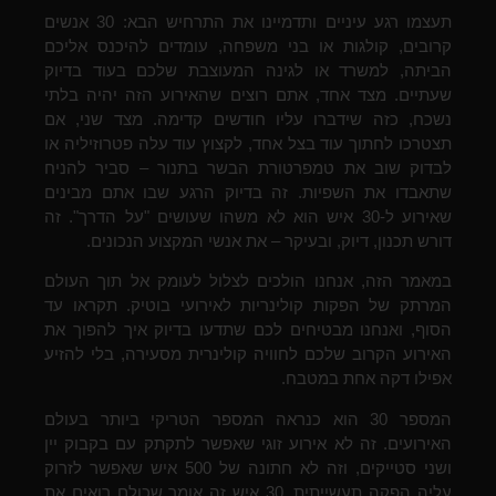
תעצמו רגע עיניים ותדמיינו את התרחיש הבא: 30 אנשים
קרובים, קולגות או בני משפחה, עומדים להיכנס אליכם
הביתה, למשרד או לגינה המעוצבת שלכם בעוד בדיוק
שעתיים. מצד אחד, אתם רוצים שהאירוע הזה יהיה בלתי
נשכח, כזה שידברו עליו חודשים קדימה. מצד שני, אם
תצטרכו לחתוך עוד בצל אחד, לקצוץ עוד עלה פטרוזיליה או
לבדוק שוב את טמפרטורת הבשר בתנור – סביר להניח
שתאבדו את השפיות. זה בדיוק הרגע שבו אתם מבינים
שאירוע ל-30 איש הוא לא משהו שעושים "על הדרך". זה
דורש תכנון, דיוק, ובעיקר – את אנשי המקצוע הנכונים.
במאמר הזה, אנחנו הולכים לצלול לעומק אל תוך העולם
המרתק של הפקות קולינריות לאירועי בוטיק. תקראו עד
הסוף, ואנחנו מבטיחים לכם שתדעו בדיוק איך להפוך את
האירוע הקרוב שלכם לחוויה קולינרית מסעירה, בלי להזיע
אפילו דקה אחת במטבח.
המספר 30 הוא כנראה המספר הטריקי ביותר בעולם
האירועים. זה לא אירוע זוגי שאפשר לתקתק עם בקבוק יין
ושני סטייקים, וזה לא חתונה של 500 איש שאפשר לזרוק
עליה הפקה תעשייתית. 30 איש זה אומר שכולם רואים את