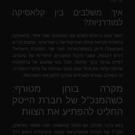
איך משלבים בין קלאסיקה
למודרניות?
הסוד טמון ביכולת לשחק עם הטעמים. מצד אחד, קלאסיקה
צרפתית מביאה איתה טכניקות של בישול איטי, צמצום צירים
(Saucier) ודיוק בטמפרטורות. מצד שני, המטבח הישראלי
דורש רעננות, עשבי תיבול קופצניים, וניגודיות של טעמים.
דמיינו טרטר בקר קלאסי, אבל כזה שמוגש על ברוסקטה
שרופה קלות עם איולי שום קונפי ונגיעות של מיקרו-כוסברה.
זה השילוב שגורם לאורחים שלכם ללקק את האצבעות.
מקרה בוחן מטורף:
כשהמנכ"ל של חברת הייטק
החליט להפתיע את הצוות
בואו נדבר תכלס, עם סיפור מהשטח. לפני מספר חודשים,
מנכ"ל של חברת סטארט-אפ קטנה מהרצליה חיפש דרך