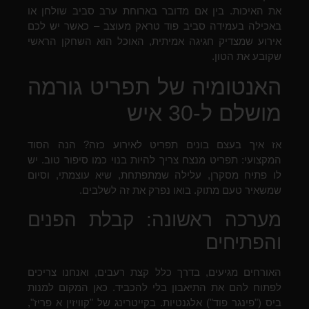
את האיכות. בין אם מדובר בארוחת ערב סביב שולחן או
באכילה בעמידה סביב פוד טראק מעוצב – כאשר יש לכם
אירוע שמצדיק חגיגה אמיתית, האוכל הוא השחקן הראשי
שקובע את הטון.
האנטומיה של תפריט גורמה
מושלם ל-30 איש
אז איך בעצם בונים תפריט לאירוע כזה? הנה הסוד
המקצועי: תפריט מנצח צריך להיות בנוי כמו סיפור טוב. יש
לו פתיח מסקרן, עלילה שמתפתחת, שיא עוצמתי, וסיום
שמשאיר טעם מתוק. בואו נפרק את זה לשלבים.
מערכה ראשונה: קבלת הפנים
והפתיחים
האורחים מגיעים, בדרך כלל קצת רעבים, ואנחנו צריכים
לפתוח להם את התיאבון בלי להכביד. כאן המקום למנות
ביס ("פינגר פוד") אלגנטיות. בקייטרינג של "קוויזין א פריז",