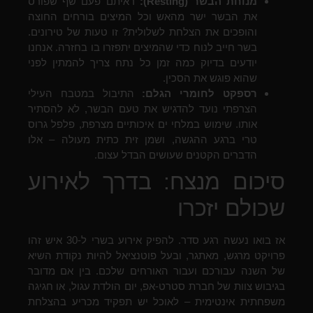
מנוחת הבשר (Resting):
ראיתם פעם שף שפורס
את הבשר ישר מהאש וכל המיצים בורחים החוצה
והופכים את הצלחת לשלולית? זו טעות של טירונים.
בשר חייב לנוח כדי שהמיצים יתפזרו בו בחזרה. אנחנו
יודעים בדיוק כמה זמן כל נתח צריך להמתין לפני
שהוא פוגש את הסכין.
רספקט לחומרי הגלם:
התיבול במטבח העילי
הצרפתי נועד להדגיש את טעם הבשר, לא להסתיר
אותו. שימוש במלחי ים איכותיים מצרפת, פלפל גרוס
טרי ברגע ההגשה, ושמן זית כתית מעולה – אלו
הדברים הקטנים שעושים הבדל עצום.
סיכום מנצח: בדרך לאירוע
שכולם יזכרו
אז בואו נעשה רגע סדר. להפיק אירוע בשרי ל-30 איש זהו
פרויקט מרגש, מאתגר, ובעל פוטנציאל להיות נקודת השיא
של השנה עבורכם ועבור האורחים שלכם. בין אם מדובר
בגיבוש צוות של חברת סטרט-אפ, יום הולדת עגול, או חגיגה
משפחתית אינטימית – לאוכל יש תפקיד מכריע בהצלחת