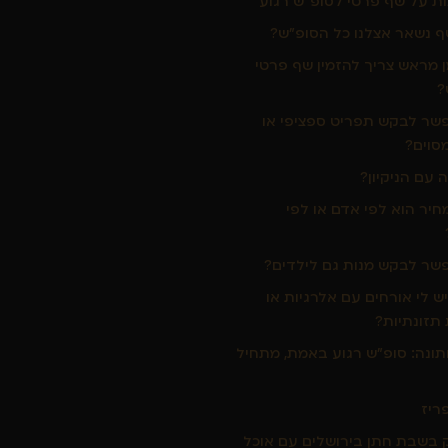
ת על שף פרטי לסופ"ש רגוע
 נשאר אצלנו כל הסופ"ש?
 מראש צריך להזמין שף פרטי
?
שר לבקש תפריט ספציפי או
סוים?
 עם הניקיון?
יר הוא לפי אדם או לפי
שר לבקש מנות גם לילדים?
ש לי אורחים עם אלרגיות או
תזונתיות?
ונה: סופ"ש רגוע באמת, מתחיל
פריז
בשבת חתן בירושלים עם אוכל