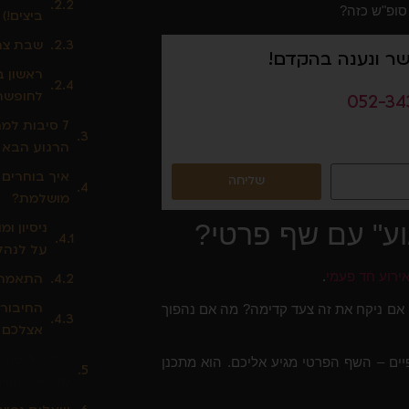
סופ"ש כזה?
ביצים!)
שבת צהר
שר ונענה בהקדם!
ראשון ב
לחופשה 
052-34
7 סיבות למ
הרגוע הבא 
איך בוחרים 
שליחה
מושלמת?
וע" עם שף פרטי?
ניסיון ו
על לנהל 
ירוע חד פעמי
.
התאמה 
החיבור ה
 אם ניקח את זה צעד קדימה? מה אם נהפוך
אצלכם 
פיים – השף הפרטי מגיע אליכם. הוא מתכנן
סופ"ש לחווי