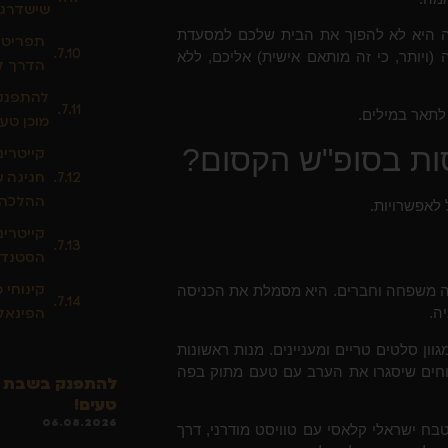
שישדרגו
ה היא לא להפוך את הבית שלכם למסעדת
תפריט פ
(ויותר, כי זה מותאם אישית) אליכם, ללא
הדרך ל
להתפנק 
תאר במילים.
מוכן טעי
סות בסופ"ש הקסום?
קייטרינ
חגיגה 
ההלכה)
לאפשרויות.
קייטרינ
הסטנדר
קינוחי 
ה משפחה וחברים. היא מסמלת את הכניסה
הפינאלה
ה.
ון סלטים טריים ומעניינים. מנות ראשונות
נוחים שיסגרו את הערב עם טעם מתוק בפה
להתפנק בשבת חת
טעים!
06.08.2026
 ישראלי קלאסי עם טוויסט מודרני, דרך