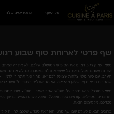
על השף
התפריטים שלנו
שף פרטי לארוחת סוף שבוע רגוע
נשמו עמוק רגע. דמיינו את הסופ"ש המושלם שלכם. לא את זה שאתם רצ
את זה שאתם מבלים את כל שישי אחה"צ במטבח. גם לא את זה שאת
הערב, עם כיור מלא צלחות שצועק לכם "אני פה!" ואל תתחילו לדמיין
שמחכות בנימוס (או שלא) מהלילה. ואז מה אוכלים בצהריים? ושוב לכלו
נשמע מוכר? בואו נדבר על סופ"ש אחר לגמרי. סופ"ש שבו אתם 
והחברים. מטיילים. קוראים ספר. ואוכל? האוכל פשוט מופיע. בדיוק כפי 
מצדכם. מקסימום הנאה.
ברוכים הבאים לעולם שבו שף פרטי הופך את סופ"ש שלכם לחוויה קולינ