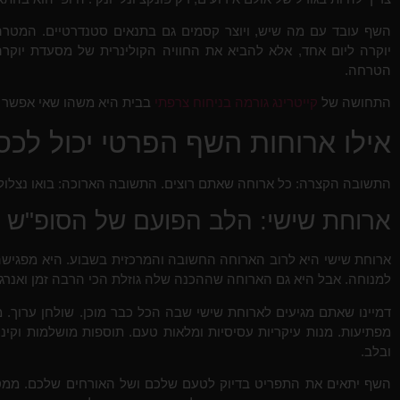
השף עובד עם מה שיש, ויוצר קסמים גם בתנאים סטנדרטיים. המטר
יוקרה ליום אחד, אלא להביא את החוויה הקולינרית של מסעדת יוקרה 
הטרחה.
התחושה של
קייטרינג גורמה בניחוח צרפתי
בבית היא משהו שאי אפשר ל
אילו ארוחות השף הפרטי יכול לכ
התשובה הקצרה: כל ארוחה שאתם רוצים. התשובה הארוכה: בואו נצלול 
ארוחת שישי: הלב הפועם של הסופ"ש
ארוחת שישי היא לרוב הארוחה החשובה והמרכזית בשבוע. היא מפגיש
למנוחה. אבל היא גם הארוחה שההכנה שלה גוזלת הכי הרבה זמן ואנרגי
דמיינו שאתם מגיעים לארוחת שישי שבה הכל כבר מוכן. שולחן ערוך. מגו
מפתיעות. מנות עיקריות עסיסיות ומלאות טעם. תוספות מושלמות וקי
ובלב.
השף יתאים את התפריט בדיוק לטעם שלכם ושל האורחים שלכם. ממטבח