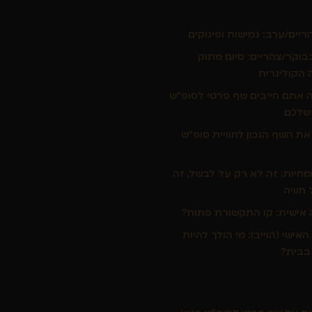
יים/ערב: גמישות ופינוקים
בוקר/צהריים: סיום מתוק
הקולינרית
ה אתם חייבים שף פרטי לסופ"ש
שלכם
את השף הנכון לחוויית סופ"ש
מומחיות: זה לא רק על לבשל, זה
חוויה
אישית: קו התקשורת פתוח?
אישי (הוייב): מי הולך להיות
בבית?
Cuisine A Paris: הטאץ' הצרפתי שהופך
ה