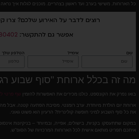
כל הארוחות. משישי בערב ועד ראשון בצהריים. מוכנים לגלות איך נראה 
רוצים לדבר על האירוע שלכם? צרו ק
אפשר גם להתקשר:
30402
שם
אימייל
הטלפון שלך
מה זה בכלל ארוחת "סוף שבוע רג
בואו נפרק את הקונספט. כולנו מכירים את האפשרות להזמין
שף פרטי לא
ארוחת יום הולדת מיוחדת. ערב רומנטי. מסיבת הפתעה קטנה. אבל מה
את כל סוף השבוע למיני חופשה קולינרית? הרעיון הוא פשוט גאוני.
במקום שתתעסקו בקניות, בישולים, אפייה, ובמיוחד – בניקיונות אינסו
איתכם תפריט מותאם אישית לכל הארוחות המרכזיות של הסופ"ש.