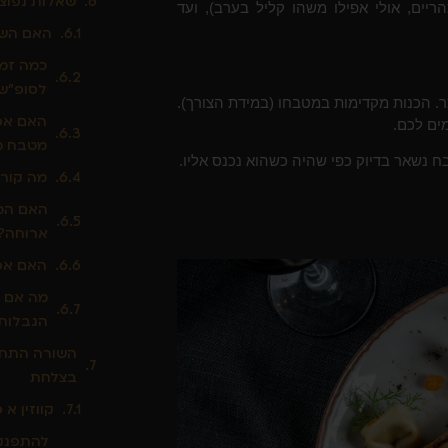
שאלות נפוצו
ריים, אולי אפילו משהו קליל בערב), ועד
האם השף
כמה זמן
לסופ"ש
ר. הכנות מקדימות במטבחו (במידת הצורך).
האם אפ
ים לכם.
מטבח מ
בח נשאר בדיוק כפי שהיה כשהוא נכנס אליו.
מה קורה
האם המח
ארוחה?
האם אפ
מה אם י
הגבלות 
השורה התחת
בצלחת
קווזין א 
להתפנק 