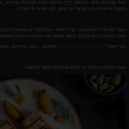
החל מארוחת שישי החגיגית, דרך ארוחות שבת המגוונות (בראנץ', צה
בראנץ' או ארוחת צהריים של יום ראשון, לפני שחוזרים לשגרה.
השף דואג לכל הלוגיסטיקה. קניית חומרי הגלם הטריים והאיכותיים ביות
הגעה לביתכם בזמן שנקבע. בישול והגשה של הארוחות בזמנים שמתאימ
והכי חשוב?
שף שמגיע עד הבית שלכם
דואג גם… ובכן, לניקיונות. המט
נשמע חלום? בהחלט. וזה חלום שבהחלט אפשר להגשים.