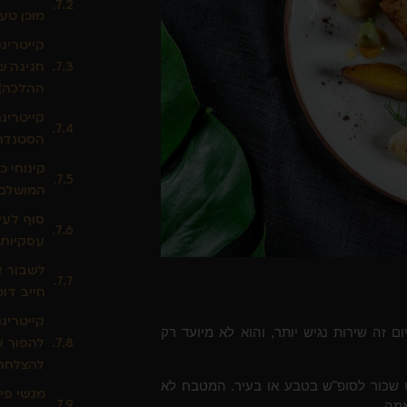
מוכן טעי
קייטרינ
חגיגה ש
ההלכה)
קייטרינג
הסטנדר
קינוחי כ
המושלם 
סוף לעי
עסקיות 
לשבור א
חייב דוכ
קייטרינג
זה שירות נגיש יותר, והוא לא מיועד רק
להפוך א
להצלחה
פט שכור לסופ"ש בטבע או בעיר. המטבח לא
מגשי פי
אמה.