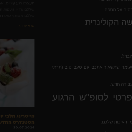
תעצמו רגע עיניים. א
שלכם עדיין זועקות ח
רסים על הספה.
שלכם מפוצץ מאדרנל
שה הקולינרית
קרא עוד »
הבדל.
וטעימה שתשאיר אתכם עם טעם טוב (תרתי
עבודה חדש.
רטי לסופ"ש הרגוע
קייטרינג חלבי יו
הסטנדרט החדש 
ן האיכות שלכם.
30.07.2026