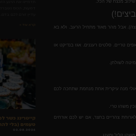
שילוב מנצח של הכל.
תדמיינו את הרגע הז
דמעות, הכוס נשברה, 
יצים!)
עדיין זורם לכם בדם. 
קרא עוד »
צה). אבל מהר מאוד מתחיל הרעב. ולא בא
ים טריים. סלטים רעננים. אגז בנדיקט או
מיטה לשולחן.
 אולי מנה עיקרית אחת מנחמת שתחכה לכם
כין משהו טרי.
לארוחת צהריים בחצר, אם יש לכם אורחים
קייטרינג כשר למ
טעמים (בלי להת
02.08.2026
משהו קליל ומענג.