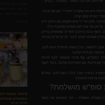
 שהייתם מבלים בסופר, במטבח, בנקיון…
תעצמו לרגע עיניים ות
בו. סביר להניח שאתם
ולות היא מה שקורה *אחרי*. עם שף פרטי,
וקצת עייפה, וכמה מ
ודר כאילו קסם קרה.
ורמה, מוכן על ידי איש מקצוע עם ניסיון וידע
קרא עוד »
. בדיוק מה שהייתם מצפים ממטבח עילי.
. השף בונה איתכם תפריט שמתאים בדיוק
רה שאתם רוצים ליצור. זה קייטרינג גורמה
קצב ההגשה, וכל בקשה מיוחדת שיש לכם.
בנוחות הביתית שלכם.
 הסופ"ש, שף פרטי מאפשר לכם להיות
 זמן איכות עם האורחים שלכם, בעוד השף
שקיע בחוויה שכל כולה בשבילכם. סופ"ש
הנאה צרופה מהאוכל.
ת סופ"ש מושלמת?
קינוחי כוסות לא
ו נשאלת השאלה – איך מוצאים את השף
המושלם שכולם י
27.07.2026