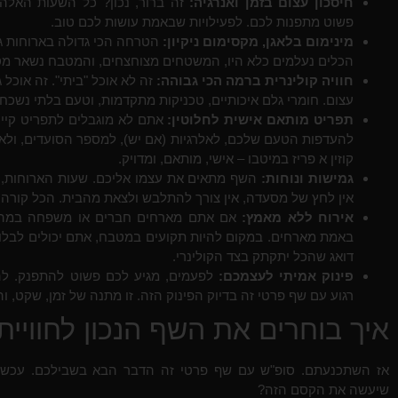
חיסכון עצום בזמן ואנרגיה:
זה ברור, נכון? כל השעות האלה
פשוט מתפנות לכם. לפעילויות שבאמת עושות לכם טוב.
מינימום בלאגן, מקסימום ניקיון:
הטרחה הכי גדולה בארוחות גד
הכלים נעלמים כלא היו, המשטחים מצוחצחים, והמטבח נשאר מס
חוויה קולינרית ברמה הכי גבוהה:
זה לא אוכל "ביתי". זה אוכל ג
עצום. חומרי גלם איכותיים, טכניקות מתקדמות, וטעם בלתי נשכח
תפריט מותאם אישית לחלוטין:
אתם לא מוגבלים לתפריט קיים
להעדפות הטעם שלכם, לאלרגיות (אם יש), למספר הסועדים, ולאווי
קוזין א פריז במיטבו – אישי, מותאם, ומדויק.
גמישות ונוחות:
השף מתאים את עצמו אליכם. שעות הארוחות, 
אין לחץ של מסעדה, אין צורך להתלבש ולצאת מהבית. הכל קורה 
אירוח ללא מאמץ:
אם אתם מארחים חברים או משפחה במהלך
באמת מארחים. במקום להיות תקועים במטבח, אתם יכולים לבלות
דואג שהכל יתקתק בצד הקולינרי.
פינוק אמיתי לעצמכם:
לפעמים, מגיע לכם פשוט להתפנק. לה
רגוע עם שף פרטי זה בדיוק הפינוק הזה. זו מתנה של זמן, שקט, ו
איך בוחרים את השף הנכון לחוויי
אז השתכנעתם. סופ"ש עם שף פרטי זה הדבר הבא בשבילכם. עכשי
שיעשה את הקסם הזה?