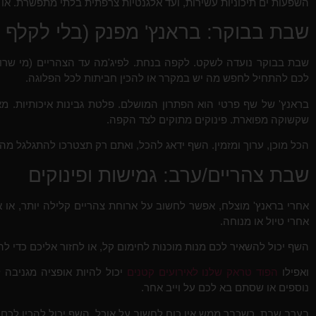
השפעות ים תיכוניות עשירות, ועד אלגנטיות צרפתית בלתי מתפשרת. או 
שבת בבוקר: בראנץ' מפנק (בלי לקלף ב
שבת בבוקר נועדה לשקט. לקפה בנחת. לפיג'מה עד הצהריים (מי שרו
לכם להתחיל לחפש מה יש במקרר או להכין חביתות לכל הפלוגה.
בראנץ' של שף פרטי הוא הפתרון המושלם. פלטת גבינות איכותיות. מאפ
שקשוקה מפוארת. פינוקים מתוקים לצד הקפה.
הכל מוכן, ערוך ומזמין. השף ידאג להכל, ואתם רק תצטרכו להתגלגל מה
שבת צהריים/ערב: גמישות ופינוקים
אחרי בראנץ' מוצלח, אפשר לחשוב על ארוחת צהריים קלילה יותר, או
אחרי טיול או מנוחה.
השף יכול להשאיר לכם מנות מוכנות לחימום קל, או לחזור אליכם כדי לה
ואפילו
הפוד טראק שלנו לאירועים קטנים
יכול להיות אופציה מגניבה 
נוספים או שסתם בא לכם על וייב אחר.
בערב שבת, כשכבר ממש אין כוח לחשוב על אוכל, השף יכול להכין לכם 