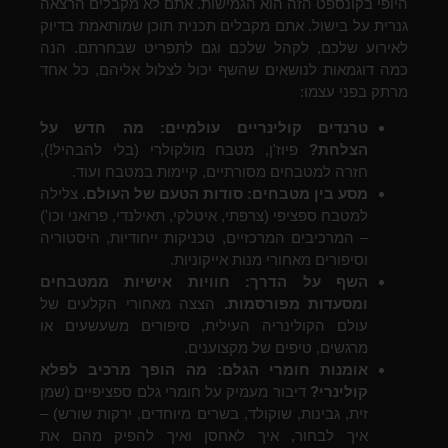
היופי בקונספט הזה הוא הגמישות. אתם לא מקבלים הרצאה
גנרית על בישול. אתם מקבלים תכנית תוכן שמותאמת בדיוק
לאירוע שלכם, לקהל שלכם וגם לתפריט שבחרתם. הנה
כמה דוגמאות לנושאים שהשף יכול לצלול אליהם, כל אחד
מרתק בפני עצמו:
טרנדים קולינריים עולמיים: מה חדש על
הצלחת?
פיוז'ן, מטבח מולקולרי (בלי להבהיל!),
חזרה למטבחים מסורתיים, קיימות במטבח ועוד.
מסע בין מטבחים: סודות הטעם של העולם.
צלילה
למטבח ספציפי (צרפתי, איטלקי, תאילנדי, פרואני וכו')
– המרכיבים המרכזיים, טכניקות ייחודיות, היסטוריה
וסיפורים מאחורי מנות אייקוניות.
השף על הדרך: חוויות אישיות ממטבחים
ומסעדות מפורסמות.
הצצה מאחורי הקלעים של
עולם הקולינריה העילית, סיפורים משעשעים או
מרגשים, טיפים של מקצוענים.
אומנות חומרי הגלם: מה הופך מרכיב לפלא
קולינרי?
דיבור מעמיק על חומרי גלם ספציפיים (שמן
זית, גבינות, שוקולד, בשרים מיוחדים, ירקות שורש) –
איך לבחור, איך לאחסן ואיך להפיק מהם את