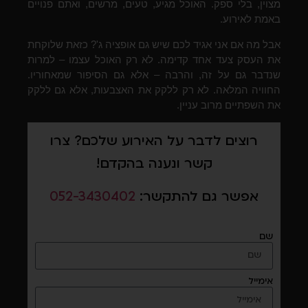
מצוין, בלי ספק. האוכל מגיע, טעים, מרשים, ואתם פנויים
באמת לאירוע.
אבל מה אם אני אגיד לכם שיש גם אופציה ג'? כזאת שלוקחת
את העסק צעד אחד קדימה. לא רק האוכל עצמו – למרות
שנדבר גם על זה, והרבה – אלא גם הסיפור שמאחוריו.
החוויה המלאה. לא רק ללקק את האצבעות, אלא גם ללקק
את השפתיים מרוב עניין.
רוצים לדבר על האירוע שלכם? צרו
קשר ונענה בהקדם!
אפשר גם להתקשר:
052-3430402
שם
אימייל