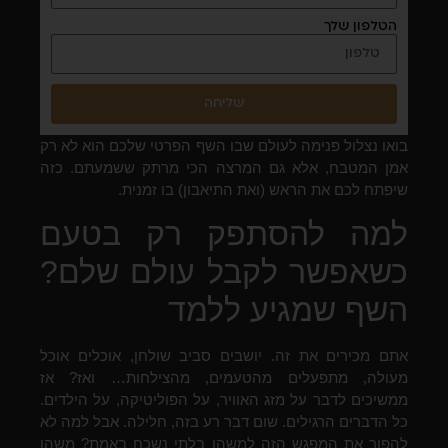
הטלפון שלך
שליחה
בואו נצלול פנימה לעולם שבו השף הפרטי שלכם הוא לא רק
אמן המטבח, אלא גם המרצה הכי מרתק ששמעתם. כזה
שיפתח לכם את הראש (ואת התיאבון) בו זמנית.
למה להסתפק רק בטעם
כשאפשר לקבל עולם שלם?
השף שמגיע ללמד
אתם מכירים את זה. יושבים סביב שולחן, אוכלים אוכל
מעולה, מתפעלים מהטעמים, מהצילחות… ואז? אז
ממשיכים לדבר על מזג האוויר, על הפוליטיקה, על הילדים.
כל הדברים הרגילים. שום דבר רע בזה, חלילה. אבל למה לא
להפוך את המפגש הזה למשהו בלתי נשכח באמת? משהו