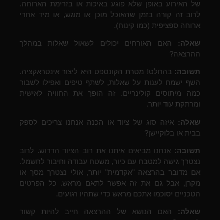
של האירוע באופן שלא פוגע באיכות או בזרימת הארוחה.
לרוב זה קורה בזמן שהאוכל מוכן או מוגש, או מיד אחרי
ארוחה ספציפית (כמו קינוח).
שאלה:
האם האורחים יכולים לשאול שאלות במהלך
ההרצאה?
תשובה:
בהחלט! מטרת הקונספט היא ליצור אינטראקציה.
השף ישמח לענות על שאלות, לשתף טיפים ואפילו לשבור
כמה מיתוסים קולינריים. זה הופך את החוויה לאישית
ומרתקת עוד יותר.
שאלה:
איזה סוג של ציוד או הכנה אנחנו צריכים לספק
בבית או בלוקיישן?
תשובה:
אנחנו מביאים איתנו את רוב הציוד הדרוש. לרוב
נצטרך גישה למטבח עם כיור, משטח עבודה וחיבור לחשמל.
אם מדובר בהרצאה "אקדמית" יותר, אולי נצטרך מסך או
מקרן, אבל גם את זה אפשר לתאם מראש. כל הפרטים
הטכניים יסוכמו אתכם מראש כדי שתהיו רגועים.
שאלה:
האם הנושא של ההרצאה חייב להיות קשור