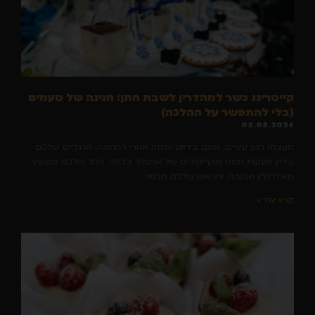
קייטרינג כשר למהדרין לשבת חתן: חגיגה של טעמים
(בלי להתפשר על ההלכה)
02.08.2026
תעצמו רגע עיניים. אתם בדיוק יממה אחרי החתונה. הרגליים שלכם
עדיין זועקות חמס מהריקודים של אתמול בלילה, הלב שלכם מפוצץ
מאדרנלין ואהבה, והראש שלכם מנסה
קרא עוד »