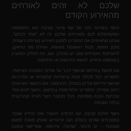
שלכם לא זהים לאורחים
מהאירוע הקודם
היופי בשירות כזה של שף פרטי ומרצה הוא ההתאמה
המקסימלית לכם ולאורחים שלכם. זה לא "אחד לכולם".
אנחנו מתאימים את התפריט לסגנון האירוע (ארוחה רשמית,
מזנון חופשי, מנות ראשונות מוגשות, אווירת פוד טראק),
להעדפות האורחים (אם יש כאלה), וגם, וזה החלק המעניין
בקונספט החדש, לנושא ההרצאה או ההדגמה.
אם למשל בחרתם שהשף ידבר על סודות המטבח הצרפתי,
התפריט יכול לכלול מנות צרפתיות קלאסיות או מודרניות
שהשף יתייחס אליהן במהלך ההרצאה. אם הנושא הוא אוכל
רחוב אסייתי, התפריט יכלול מנות בהתאם, והשף ידגים אולי
טכניקת הכנה מסוימת. הכל מחובר ויוצר חוויה קוהרנטית
ובלתי נשכחת.
השף אלכס זובקה, עם הניסיון העשיר שלו והידע שצבר
במטבחים שונים בעולם ועם קייטרינג שנותן מענה למגוון
סגנונות – ים תיכוני, ישראלי, אירופאי, אמריקאי וכמובן