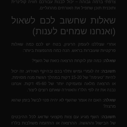
צרפתי ברמה גבוהה – יכול לבנות עבורכם חוויה קולינרית
ותוכנית תוכן שתפיל את האורחים מהרגליים.
שאלות שחשוב לכם לשאול
(ואנחנו שמחים לענות)
אחרי שצללנו לעומק הרעיון, בטח יש לכם כמה שאלות
פרקטיות שעוברות בראש. הנה כמה מהנפוצות ביותר:
שאלה:
כמה זמן לוקחת הרצאה כזאת של השף?
תשובה:
זה לגמרי גמיש ותלוי בכם ובהיקף האירוע. זה יכול
להיות "טעימה" של 15-20 דקות במהלך הגשת מנה מסוימת,
או הרצאה מלאה ומעמיקה יותר של 45-60 דקות. אנחנו
נבנה את זה לפי הלו"ז והאווירה שאתם רוצים ליצור.
שאלה:
האם זה אומר שהשף לא יהיה פנוי לבשל בזמן שהוא
מרצה?
תשובה:
השף מגיע עם צוות מקצועי שדואג לכל ההיבטים
של הבישול וההגשה. ההרצאה או ההדגמה משולבות בלו"ז