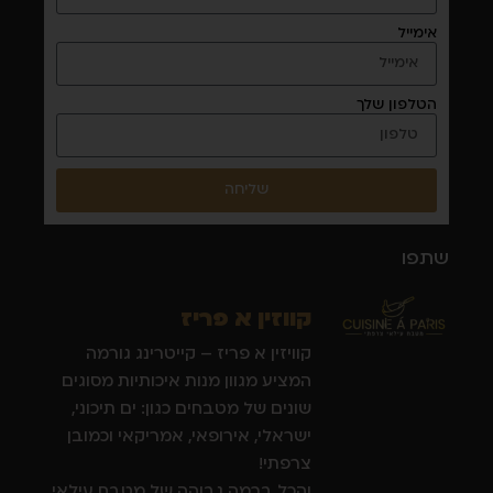
אימייל
הטלפון שלך
שליחה
שתפו
קווזין א פריז
קוויזין א פריז – קייטרינג גורמה
המציע מגוון מנות איכותיות מסוגים
שונים של מטבחים כגון: ים תיכוני,
ישראלי, אירופאי, אמריקאי וכמובן
צרפתי!
והכל ברמה גבוהה של מטבח עילאי