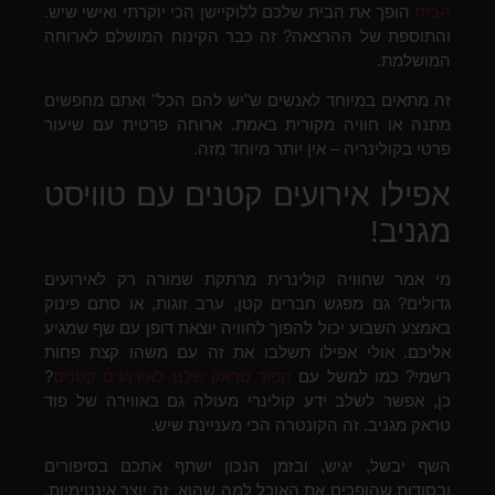
הבית
הופך את הבית שלכם ללוקיישן הכי יוקרתי ואישי שיש.
והתוספת של ההרצאה? זה כבר הקינוח המושלם לארוחה
המושלמת.
זה מתאים במיוחד לאנשים ש"יש להם הכל" ואתם מחפשים
מתנה או חוויה מקורית באמת. ארוחה פרטית עם שיעור
פרטי בקולינריה – אין יותר מיוחד מזה.
אפילו אירועים קטנים עם טוויסט
מגניב!
מי אמר שחוויה קולינרית מרתקת שמורה רק לאירועים
גדולים? גם מפגש חברים קטן, ערב זוגות, או סתם פינוק
באמצע השבוע יכול להפוך לחוויה יוצאת דופן עם שף שמגיע
אליכם. אולי אפילו תשלבו את זה עם משהו קצת פחות
רשמי? כמו למשל עם
הפוד טראק שלנו לאירועים קטנים
?
כן, אפשר לשלב ידע קולינרי מעולה גם באווירה של פוד
טראק מגניב. זה הקונטרה הכי מעניינת שיש.
השף יבשל, יגיש, ובזמן הנכון ישתף אתכם בסיפורים
ובסודות שהופכים את האוכל למה שהוא. זה יוצר אינטימיות,