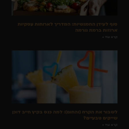
סוף לעידן החמגשיות: המדריך לארוחות עסקיות
ארוזות ברמת גורמה
קרא עוד »
לשבור את הקרח (והחום): למה כנס בקיץ חייב דוכן
שייקים טבעיים?
קרא עוד »