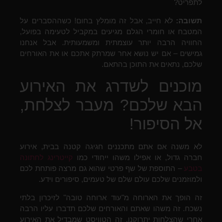
לתפריט?
תשובה:
לא חייב, אבל זה מומלץ בחום! כשההסברים על
המטבח או חומרי הגלם מגיעים במקביל לטעימה בפועל,
החוויה הרבה יותר עוצמתית ומשמעותית. אבל אנחנו
גמישים – אם יש נושא אחר שמרתק אתכם או את האורחים
שלכם, נתאים את התוכן בהתאם.
מוכנים לשדרג את האירוע
הבא שלכם? מעבר לצלחת,
אל הסיפור!
לא משנה אם אתם מתכננים חגיגה קטנה בבית, אירוע
חברה גדול, או אפילו משהו ייחודי כמו
קייטרינג לחתונה
בטבע
– התוספת של שף פרטי שהוא גם מרצה פותחת לכם
ולמוזמנים שלכם עולם שלם של טעמים, סיפורים וידע.
זה הופך את הארוחה מ"עוד ארוחה טובה" לזיכרון בלתי
נשכח. זה משהו שאתם והאורחים שלכם תדברו עליו הרבה
אחרי שהצלחות יתרוקנו. זה הטוויסט שמבדיל את האירוע