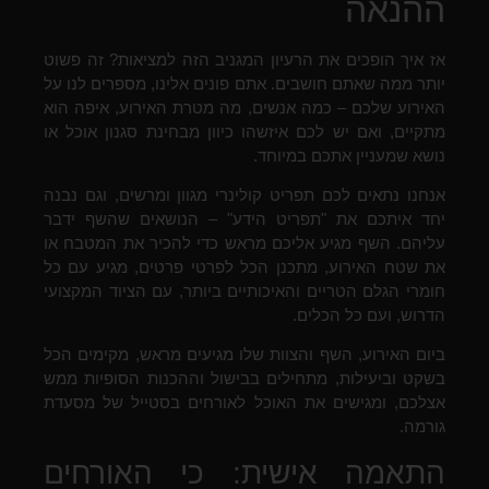
ההנאה
אז איך הופכים את הרעיון המגניב הזה למציאות? זה פשוט
יותר ממה שאתם חושבים. אתם פונים אלינו, מספרים לנו על
האירוע שלכם – כמה אנשים, מה מטרת האירוע, איפה הוא
מתקיים, ואם יש לכם איזשהו כיוון מבחינת סגנון אוכל או
נושא שמעניין אתכם במיוחד.
אנחנו נתאים לכם תפריט קולינרי מגוון ומרשים, וגם נבנה
יחד איתכם את "תפריט הידע" – הנושאים שהשף ידבר
עליהם. השף מגיע אליכם מראש כדי להכיר את המטבח או
את שטח האירוע, מתכנן הכל לפרטי פרטים, מגיע עם כל
חומרי הגלם הטריים והאיכותיים ביותר, עם הציוד המקצועי
הדרוש, ועם כל הכלים.
ביום האירוע, השף והצוות שלו מגיעים מראש, מקימים הכל
בשקט וביעילות, מתחילים בבישול וההכנות הסופיות ממש
אצלכם, ומגישים את האוכל לאורחים בסטייל של מסעדת
גורמה.
התאמה אישית: כי האורחים