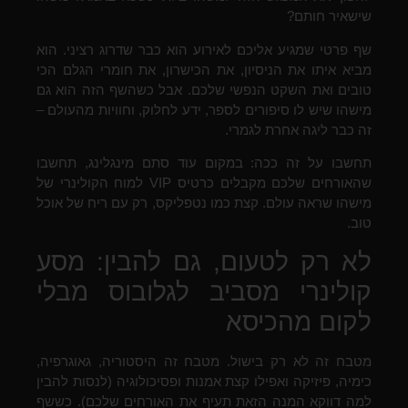
שישאיר חותם?
שף פרטי שמגיע אליכם לאירוע הוא כבר שדרוג רציני. הוא
מביא איתו את הניסיון, את הכישרון, את חומרי הגלם הכי
טובים ואת השקט הנפשי שלכם. אבל כשהשף הזה הוא גם
מישהו שיש לו סיפורים לספר, ידע לחלוק, וחוויות מהעולם –
זה כבר ליגה אחרת לגמרי.
תחשבו על זה ככה: במקום עוד סתם מינגלינג, תחשבו
שהאורחים שלכם מקבלים כרטיס VIP למוח הקולינרי של
מישהו שראה עולם. קצת כמו נטפליקס, רק עם ריח של אוכל
טוב.
לא רק לטעום, גם להבין: מסע
קולינרי מסביב לגלובוס מבלי
לקום מהכיסא
מטבח זה לא רק בישול. מטבח זה היסטוריה, גאוגרפיה,
כימיה, פיזיקה ואפילו קצת אמנות ופסיכולוגיה (לנסות להבין
למה דווקא המנה הזאת תעיף את האורחים שלכם). כששף