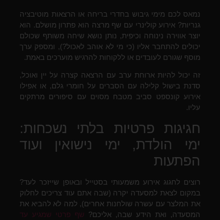
נמאס לכם מימי גיבוש בחדרי בריחה או הרצאות מוטיבציה
גנריות? אירוע קולינרי עם שף מרצה הוא פתרון מושלם. הוא
יוצר אווירה נינוחה וכיפית, נותן נושא שיחה משותף שכולם
יכולים להתחבר אליו (כי מי לא אוהב לאכול?), ומספק ערך
מוסף שגורם לעובדים או ללקוחות להרגיש מוערכים באמת.
זה יכול להיות ארוחת ערב עם הרצאה קצרה על יין ואוכל,
סדנת בישול קלילה עם הסברים על חומרי גלם, או אפילו
אירוע קונספט סביב מטבח מסוים עם סיפורים מרתקים
עליו.
חגיגות פרטיות בלתי נשכחות:
ימי הולדת, ימי נישואין ועוד
הפתעות
רוצים לחגוג אירוע משמעותי בסטייל ובאופן שייזכר לעד?
במקום לצאת למסעדה יקרה (שבה אתם עוד צריכים לחלוק
את המלצר עם עשרה שולחנות אחרים), למה לא להביא את
המסעדה, ואת הידע שבה, אליכם?
שף פרטי שמגיע עד