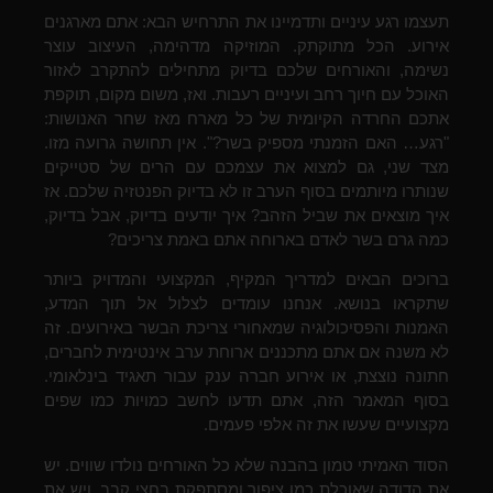
תעצמו רגע עיניים ותדמיינו את התרחיש הבא: אתם מארגנים
אירוע. הכל מתוקתק. המוזיקה מדהימה, העיצוב עוצר
נשימה, והאורחים שלכם בדיוק מתחילים להתקרב לאזור
האוכל עם חיוך רחב ועיניים רעבות. ואז, משום מקום, תוקפת
אתכם החרדה הקיומית של כל מארח מאז שחר האנושות:
"רגע… האם הזמנתי מספיק בשר?". אין תחושה גרועה מזו.
מצד שני, גם למצוא את עצמכם עם הרים של סטייקים
שנותרו מיותמים בסוף הערב זו לא בדיוק הפנטזיה שלכם. אז
איך מוצאים את שביל הזהב? איך יודעים בדיוק, אבל בדיוק,
כמה גרם בשר לאדם בארוחה אתם באמת צריכים?
ברוכים הבאים למדריך המקיף, המקצועי והמדויק ביותר
שתקראו בנושא. אנחנו עומדים לצלול אל תוך המדע,
האמנות והפסיכולוגיה שמאחורי צריכת הבשר באירועים. זה
לא משנה אם אתם מתכננים ארוחת ערב אינטימית לחברים,
חתונה נוצצת, או אירוע חברה ענק עבור תאגיד בינלאומי.
בסוף המאמר הזה, אתם תדעו לחשב כמויות כמו שפים
מקצועיים שעשו את זה אלפי פעמים.
הסוד האמיתי טמון בהבנה שלא כל האורחים נולדו שווים. יש
את הדודה שאוכלת כמו ציפור ומסתפקת בחצי קבב, ויש את