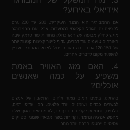
3. מה המשקל של המבורגר
אידיאלי באירוע?
אם ההמבורגר הוא המנה העיקרית, 200 עד 220 גרם
לקציצה זה הגודל הקלאסי למסעדות. אבל, אם ההמבורגר
מוגש כחלק מבופה עשיר או כחלק מחוויית פוד טראק שבה
האורחים טועמים עוד דברים, עדיף לייצר קציצות קטנות יותר
של 120-150 גרם. ככה האורח יכול לאכול המבורגר ועדיין
להשאיר מקום לדברים אחרים.
4. האם מזג האוויר באמת
משפיע על כמה שאנשים
אוכלים?
בהחלט. בימים חמים מאוד ולחים, התיאבון של אנשים
לבשרים כבדים ושומניים יורד פלאים. הם יעדיפו דגים,
סלטים, ונתחי עוף קלים. בחורף קר, לעומת זאת, הגוף שלנו
מחפש אנרגיה ונחמה, וקדירות בשר, אסאדו שומני וסטייקים
עסיסיים ייחטפו הרבה יותר מהר.