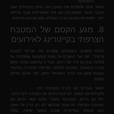
העסיסיות.
כאשר אתם מספקים את המגוון הזה, אתם מבטיחים שגם
חובבי הבקר המושבעים וגם אלו שמעדיפים מנות קלילות
יותר, ימצאו את מקומם סביב השולחן ויצאו שבעים ומרוצים.
8. מגע הקסם של המטבח
הצרפתי בקייטרינג לאירועים
הרבה פעמים, כשאנשים שומעים את הצירוף "מטבח
צרפתי", הם ישר חושבים על מנות קטנטנות שמונחות על
צלחות ענק עם ציור של רוטב. אבל זו קלישאה שכבר מזמן
עברה מהעולם. המטבח העילאי הצרפתי המודרני, במיוחד
כשהוא פוגש את החיך הישראלי החם, יוצר שילוב מרתק
ומנצח.
כאשר עובדים עם חברה מקצועית כמו
קוויזין א פריז
,
מקבלים את השפע, הנדיבות והחום של המטבח הים תיכוני,
יחד עם הדיוק, הטכניקה וחומרי הגלם יוצאי הדופן של
המטבח הצרפתי. זה אומר שהבשר לא רק נזרק על האש;
הוא מטופל במרינדות שנבנו במשך שעות, נצלה