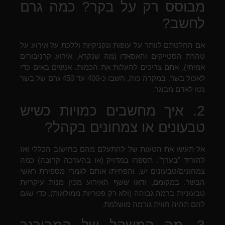
מבוסס רק על בקר? כמה גרם
לחשב?
אם החלטתם לוותר על עופות ונקניקיות וללכת על אירוע על
טהרת הסטייקים והאסאדו (מה שנקרא, אירוע קרניבורים
אמיתי), אתם צריכים להעלות את הכמות. אנשים באים כדי
לאכול בשר. במקרה כזה, חשבו כ-400 עד 450 גרם של בשר
נטו לאדם מבוגר.
2. איך מחשבים כמויות כשיש
טבעונים או צמחונים בקהל?
אל תעשו את הטעות של להתעלם מהם בחישוב הכללי ואז
להוריד "בערך". תספרו במדויק (או בהערכה קרובה) כמה
צמחונים/טבעונים יש, והפחיתו אותם לגמרי מספירת ראשי
הבשר. במקומם, ודאו ששף האירוע מכין מנות עיקריות
טבעוניות ברמה גבוהה (ולא רק פטריות ממולאות), כדי שגם
להם תהיה חווית גורמה מושלמת.