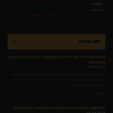
מפגש
קרא עוד »
« הקודם
1
2
3
4
5
הבא »
תוכן עניינים
קייטרינג חלבי עשיר לחג השבועות: איך להפוך לחגיגה
מושלמת
09.08.2026
תעצמו רגע עיניים ותדמיינו את סצנת חג השבועות הקלאסית. שולחן
עמוס, דודות שבודקות את רמת האווריריות של עוגת הגבינה שלכם,
כיור שעולה על גדותיו עם
קרא עוד »
להתפנק בשבת חתן בירושלים עם אוכל מוכן טעים!
06.08.2026