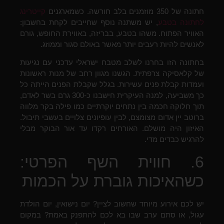
חתונה של 350 מוזמנים בלב חורשה. כשמארגנים
קייטרינג
לחתונה בטבע
, יש משתנה נוסף שחייבים לקחת בחשבון:
האוויר הפתוח. משהו בטבע, בבריזה, באווירת החופש, גורם
לאנשים להיות רעבים יותר מאשר באולם סגור וממוזג.
בחתונה הזו בחרנו לשלב מטבח ישראלי עדכני עם נגיעות
של קלאסיקה צרפתית. הגשנו מגוון רחב של מנות ראשונות
ועמדות קבלת פנים עשירות. בגלל שקבלת הפנים הייתה כל
כך משביעה, למנה העיקרית חישבנו כ-300 גרם בשר לאדם,
תוך חלוקה חכמה בין נתחים יוקרתיים כמו פילה בקר מלווה
ברוטב יין אדום מצומצם, לבין עופיונים צלויים בעשבי תיבול.
האיזון היה מושלם. האורחים רקדו עד אור הבוקר מבלי
להרגיש כבדים מדי.
6. חווית השף הפרטי:
כשהאיכות גוברת על הכמות
יש לכם אירוע מיוחד שחשוב לציין? יום נישואין, יום הולדת
עגול, או סתם ערב שבו בא לכם להתפנק באמת? במקום