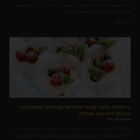
עדיין זועקות חמס מהריקודים של אתמול בלילה, הלב שלכם מפוצץ
מאדרנלין ואהבה, והראש שלכם מנסה
קרא עוד »
קייטרינג חלבי יוקרתי לאירועי מנהלים: הסטנדרט
החדש לישיבות הנהלה
30.07.2026
תעצמו לרגע עיניים ותיזכרו באירוע המנהלים האחרון שהייתם בו. סביר
להניח שאתם מדמיינים עכשיו שולחן ארוך, מפה לבנה וקצת עייפה,