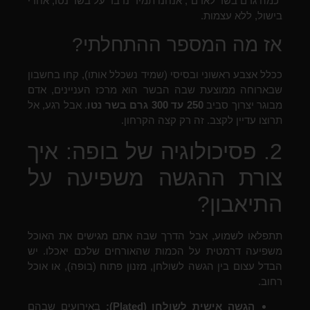
"כמה גרם בשר לאדם", אנחנו תמיד נדבר על בשר נטו, אחרי
בישול, ללא עצמות.
אז מה המספר ההתחלתי?
ככלל אצבע ראשוני ובסיסי (שמיד נשכלל אותו), קחו בחשבון
שבארוחה ממוצעת שבה הבשר הוא מרכז העניינים, אדם
מבוגר יצרוך סביב
250 עד 300 גרם בשר נטו
. אבל רגע, אל
תרוצו עדיין לקצב. זה רק קצה הקרחון.
2. פסיכולוגיה של בופה: איך
צורת ההגשה משפיעה על
התיאבון?
תתפלאו לשמוע, אבל הדרך שבה אתם מגישים את האוכל
משפיעה דרמטית על הכמות שהאורחים שלכם יאכלו. יש
הבדל עצום בין הגשה לשולחן, מזנון פתוח (בופה), או אוכל
רחוב.
הגשה אישית לשולחן (Plated):
באירועים שבהם