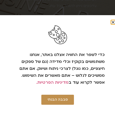
עדכונים ניתן להסיר בכל עת.
מחכים לשמוע מכם!
טלפון: 052-3430402
כדי לשפר את החוויה אצלנו באתר, אנחנו
משתמשים בקוקיז וכלי מדידה (גם של ספקים
כתובת: לביא שלמה 8 חיפה
חיצוניים, כמו גוגל) לצרכי ניתוח ושיווק. אם אתם
דוא״לֹ:
cuisinaparis@gmail.com
ממשיכים לגלוש – אתם מאשרים את השימוש.
אפשר לקרוא עוד ב
מדיניות הפרטיות.
עיקבו אחרינו ברשתות
סבבה הבנתי