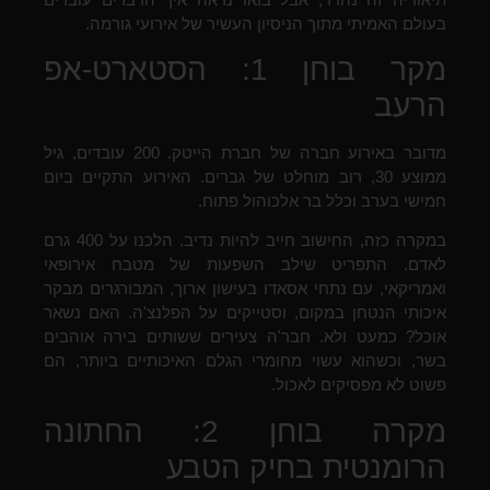
בעולם האמיתי מתוך הניסיון העשיר של אירועי גורמה.
מקר בוחן 1: הסטארט-אפ
הרעב
מדובר באירוע חברה של חברת הייטק. 200 עובדים, גיל
ממוצע 30, רוב מוחלט של גברים. האירוע התקיים ביום
חמישי בערב וכלל בר אלכוהול פתוח.
במקרה כזה, החישוב חייב להיות נדיב. הלכנו על 400 גרם
לאדם. התפריט שילב השפעות של מטבח אירופאי
ואמריקאי, עם נתחי אסאדו בעישון ארוך, המבורגרים מבקר
איכותי הנטחן במקום, וסטייקים על הפלנצ'ה. האם נשאר
אוכל? כמעט ולא. חבר'ה צעירים ששותים בירה אוהבים
בשר, וכשהוא עשוי מחומרי הגלם האיכותיים ביותר, הם
פשוט לא מפסיקים לאכול.
מקרה בוחן 2: החתונה
הרומנטית בחיק הטבע