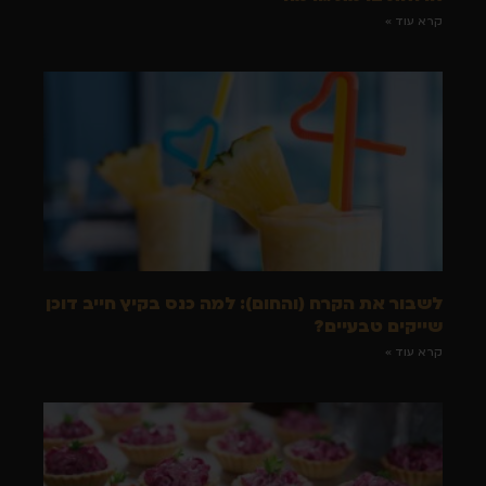
קרא עוד »
לשבור את הקרח (והחום): למה כנס בקיץ חייב דוכן
שייקים טבעיים?
קרא עוד »