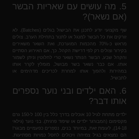
5. מה עושים עם שאריות הבשר
(אם נשאר)?
שף מקצועי יודע לתכנן את הבישול בגלים (Batches). לא
זורקים את כל הבשר למנגל או לתנור בתחילת הערב. צולים
מראש כ-70% מהכמות המוערכת, ואת השאר משאירים
בקירור וצולים רק לפי דרישת הקהל. כך, אם האירוע הסתיים
והקהל שבע, הבשר הנותר נשאר טרי לחלוטין וניתן לשמור
אותו. אם כבר נשאר בשר מבושל, מומלץ לקרר אותו
במהירות ולהפוך אותו למחרת לכריכים מדהימים או
לתבשיל.
6. האם ילדים ובני נוער נספרים
אותו דבר?
ילדים מתחת לגיל 10 אוכלים בדרך כלל בין 100 ל-150 גרם
מקסימום (המבורגר ילדים או שיפוד פרגית). בני נוער (גילאי
14-18), לעומת זאת, במיוחד בנים, נספרים כפעמיים מבוגר!
הם נמצאים בגיל צמיחה ויכולים לחסל כמויות מפתיעות.