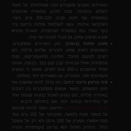
האורחים יושבים ומקבלים מנה מצולחתת, קל מאוד
לשלוט בכמויות. מנת חלבון קלאסית ואיכותית
במסעדת שף תנוע סביב 200-220 גרם בשר.
כשהבשר איכותי, עשוי לשלמות ומלווה ברוטב ציר
בקר עשיר כמו במסורת הצרפתית, האורח מרגיש
שובע וסיפוק עמוק, גם מבלי לאכול חצי קילו.
מזנון פתוח (בופה):
כאן העניינים מסתבכים.
כשאנשים רואים שפע, העיניים שלהם גדלות. הם
רוצים לטעום מהכל. חתיכה מהאנטריקוט, קצת
מהפרגית, ואולי גם איזה קבב קטן בצד. בבופה, אנחנו
תמיד מחשבים כ-350 גרם לאדם, פשוט כי אנשים
מעמיסים יותר, ולצערינו, גם משאירים יותר בצלחת.
פוד טראק ודוכני רחוב:
זהו טרנד לוהט שמשנה את
חוקי המשחק. כאשר אנשים מסתובבים בין דוכנים
באווירה קלילה, הם נוטים לאכול במנות קטנות יותר
אך בתדירות גבוהה יותר. אם בחרתם להביא
פוד
טראק לאירועים קטנים
, החישוב הופך להיות מבוסס
על מספר מנות (למשל, המבורגר של 150 גרם ועוד
מנת אסאדו מפורק של 100 גרם) ולא רק על משקל
כולל. היתרון הגדול הוא טריות מקסימלית וחוויה