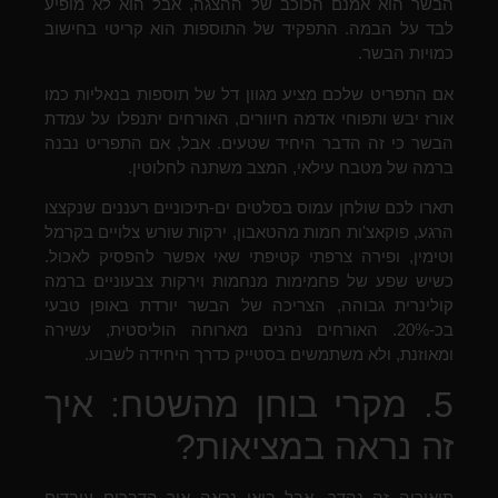
הבשר הוא אמנם הכוכב של ההצגה, אבל הוא לא מופיע
לבד על הבמה. התפקיד של התוספות הוא קריטי בחישוב
כמויות הבשר.
אם התפריט שלכם מציע מגוון דל של תוספות בנאליות כמו
אורז יבש ותפוחי אדמה חיוורים, האורחים יתנפלו על עמדת
הבשר כי זה הדבר היחיד שטעים. אבל, אם התפריט נבנה
ברמה של מטבח עילאי, המצב משתנה לחלוטין.
תארו לכם שולחן עמוס בסלטים ים-תיכוניים רעננים שנקצצו
הרגע, פוקאצ'ות חמות מהטאבון, ירקות שורש צלויים בקרמל
וטימין, ופירה צרפתי קטיפתי שאי אפשר להפסיק לאכול.
כשיש שפע של פחמימות מנחמות וירקות צבעוניים ברמה
קולינרית גבוהה, הצריכה של הבשר יורדת באופן טבעי
בכ-20%. האורחים נהנים מארוחה הוליסטית, עשירה
ומאוזנת, ולא משתמשים בסטייק כדרך היחידה לשבוע.
5. מקרי בוחן מהשטח: איך
זה נראה במציאות?
תיאוריה זה נהדר, אבל בואו נראה איך הדברים עובדים