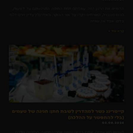
תדמיינו את הרגע הזה. עמדתם תחת החופה, התרגשתם עד דמעות,
הכוס נשברה, האורחים רקדו עד אור הבוקר, והאדרנלין עדיין זורם לכם
בדם. אבל אז, שנייה
קרא עוד »
קייטרינג כשר למהדרין לשבת חתן: חגיגה של טעמים
(בלי להתפשר על ההלכה)
02.08.2026
תעצמו רגע עיניים. אתם בדיוק יממה אחרי החתונה. הרגליים שלכם