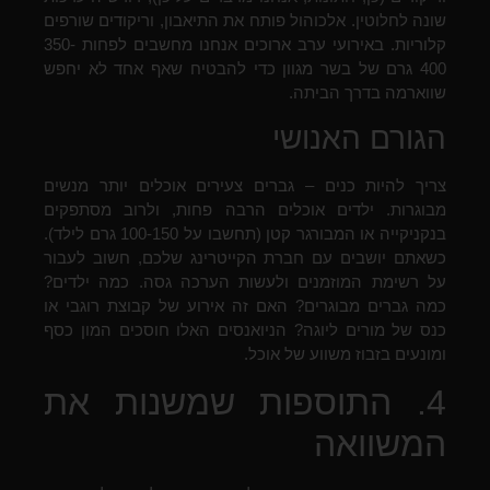
שונה לחלוטין. אלכוהול פותח את התיאבון, וריקודים שורפים
קלוריות. באירועי ערב ארוכים אנחנו מחשבים לפחות 350-
400 גרם של בשר מגוון כדי להבטיח שאף אחד לא יחפש
שווארמה בדרך הביתה.
הגורם האנושי
צריך להיות כנים – גברים צעירים אוכלים יותר מנשים
מבוגרות. ילדים אוכלים הרבה פחות, ולרוב מסתפקים
בנקניקייה או המבורגר קטן (תחשבו על 100-150 גרם לילד).
כשאתם יושבים עם חברת הקייטרינג שלכם, חשוב לעבור
על רשימת המוזמנים ולעשות הערכה גסה. כמה ילדים?
כמה גברים מבוגרים? האם זה אירוע של קבוצת רוגבי או
כנס של מורים ליוגה? הניואנסים האלו חוסכים המון כסף
ומונעים בזבוז משווע של אוכל.
4. התוספות שמשנות את
המשוואה