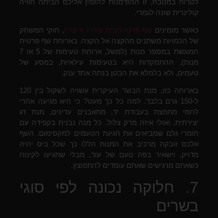
לטרוח במטבח, זו ההזדמנות להזמין אליכם הביתה חוויה
קולינרית שונה לגמרי.
כאשר מזמינים
שף פרטי מבית קוויזין א פריז
, חוקי המשחק
של הכמויות משתנים מהקצה אל הקצה. בארוחת שף פרטית
המוגשת במספר מנות (למשל, ארוחת טעימות של 5 או 7
מנות), ההתמקדות היא בטעימות עילאיות, במסע של
טעמים, ולא בלמלא את הבטן בנתח אחד ענק.
בארוחה כזו, מנת הבשר העיקרית עשויה לשקול בין 120
ל-150 גרם בלבד. למה כל כך מעט? כי היא מגיעה אחרי
לחמי מחמצת בעבודת יד, מתאבנים עדינים, מנת דג
יצירתית, ואולי איזה מרק צלול. כל מנה נבנית בקפידה עם
חומרי גלם שמביאים את חגיגת הטעמים למקסימום. השף
אלכס זובקה מרכיב את המנות הללו כך שכל ביס יהיה
מדויק, וישאיר בפה טעם של עוד, מבלי שתגיעו לקינוח
כשאתם מרגישים שאתם עומדים להתפוצץ.
7. חלוקה נכונה לפי סוגי
בשרים