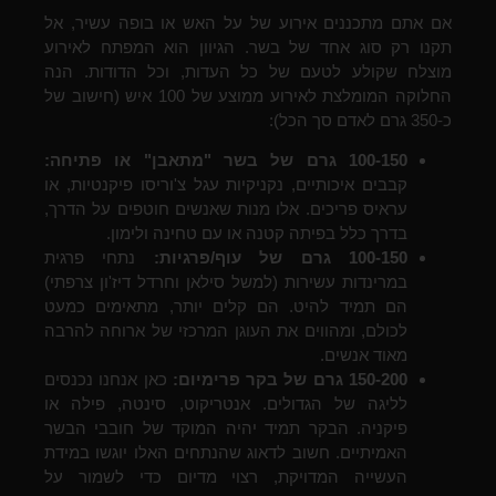
אם אתם מתכננים אירוע של על האש או בופה עשיר, אל
תקנו רק סוג אחד של בשר. הגיוון הוא המפתח לאירוע
מוצלח שקולע לטעם של כל העדות, וכל הדודות. הנה
החלוקה המומלצת לאירוע ממוצע של 100 איש (חישוב של
כ-350 גרם לאדם סך הכל):
100-150 גרם של בשר "מתאבן" או פתיחה:
קבבים איכותיים, נקניקיות עגל צ'וריסו פיקנטיות, או
עראיס פריכים. אלו מנות שאנשים חוטפים על הדרך,
בדרך כלל בפיתה קטנה או עם טחינה ולימון.
100-150 גרם של עוף/פרגיות:
נתחי פרגית
במרינדות עשירות (למשל סילאן וחרדל דיז'ון צרפתי)
הם תמיד להיט. הם קלים יותר, מתאימים כמעט
לכולם, ומהווים את העוגן המרכזי של ארוחה להרבה
מאוד אנשים.
150-200 גרם של בקר פרימיום:
כאן אנחנו נכנסים
לליגה של הגדולים. אנטריקוט, סינטה, פילה או
פיקניה. הבקר תמיד יהיה המוקד של חובבי הבשר
האמיתיים. חשוב לדאוג שהנתחים האלו יוגשו במידת
העשייה המדויקת, רצוי מדיום כדי לשמור על