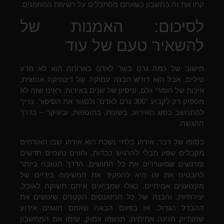
קחו את זה בחשבון כשאתם מסתכלים על רשימת המוזמנים.
לסיכום: האמנות של
להשאיר טעם של עוד
חישוב של כמה גרם בשר לאדם בארוחה הוא לא מדע
טילים, אבל הוא דורש הבנה עמוקה של דינמיקה אנושית,
איכות של חומרי גלם, וניסיון של שנים באירוח. ראינו שזה לא
מספיק רק לקבוע "300 גרם לאדם" ולסגור את הסיפור. צריך
להתחשב בסוג האירוע, בשעות, בתוספות, ובעיקר – בדרך
ההגשה.
בסופו של דבר, אירוע בלתי נשכח הוא אירוע שבו האורחים
מקבלים שפע מבלי להרגיש כבדות, וחווים טעמים חדשים
ומרגשים שמעוררים את כל החושים. הדרך הטובה ביותר
להבטיח את זה היא להפקיד את המשימה בידיים של
מקצוענים אמיתיים. כאלו שמביאים איתם תשוקה לאוכל,
יצירתיות, והבנה של כל הניואנסים הקטנים שעושים את
ההבדל הגדול. אז בפעם הבאה שאתם חוגגים אירוע
שמצדיק חגיגה אמיתית, תנשמו עמוק, שימו את המחשבון