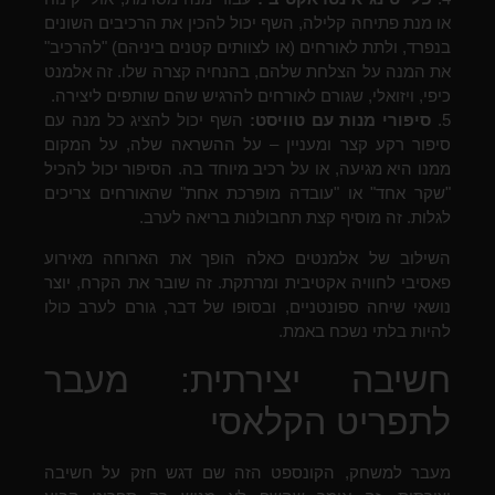
או מנת פתיחה קלילה, השף יכול להכין את הרכיבים השונים
בנפרד, ולתת לאורחים (או לצוותים קטנים ביניהם) "להרכיב"
את המנה על הצלחת שלהם, בהנחיה קצרה שלו. זה אלמנט
כיפי, ויזואלי, שגורם לאורחים להרגיש שהם שותפים ליצירה.
5.
סיפורי מנות עם טוויסט:
השף יכול להציג כל מנה עם
סיפור רקע קצר ומעניין – על ההשראה שלה, על המקום
ממנו היא מגיעה, או על רכיב מיוחד בה. הסיפור יכול להכיל
"שקר אחד" או "עובדה מופרכת אחת" שהאורחים צריכים
לגלות. זה מוסיף קצת תחבולנות בריאה לערב.
השילוב של אלמנטים כאלה הופך את הארוחה מאירוע
פאסיבי לחוויה אקטיבית ומרתקת. זה שובר את הקרח, יוצר
נושאי שיחה ספונטניים, ובסופו של דבר, גורם לערב כולו
להיות בלתי נשכח באמת.
חשיבה יצירתית: מעבר
לתפריט הקלאסי
מעבר למשחק, הקונספט הזה שם דגש חזק על חשיבה