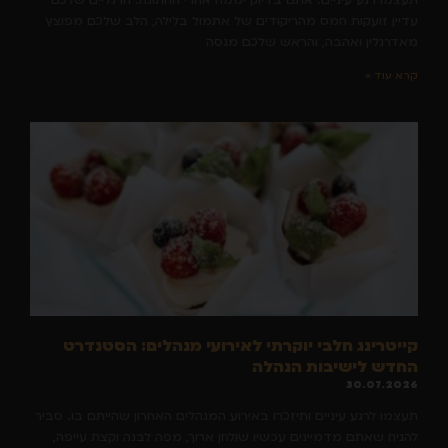
תעצמו רגע עיניים. אתם בדיוק יממה אחרי החתונה. הרגליים שלכם
עדיין זועקות חמס מהריקודים של אתמול בלילה, הלב שלכם מפוצץ
מאדרנלין ואהבה, והראש שלכם מנסה
קרא עוד »
קייטרינג חלבי יוקרתי לאירועי מנהלים: הסטנדרט
החדש לישיבות הנהלה
30.07.2026
תעצמו לרגע עיניים ותיזכרו באירוע המנהלים האחרון שהייתם בו. סביר
להניח שאתם מדמיינים עכשיו שולחן ארוך, מפה לבנה וקצת עייפה,