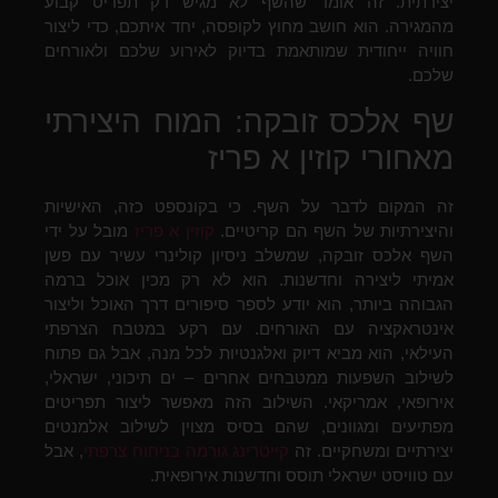
יצירתית. זה אומר שהשף לא מגיש רק תפריט קבוע
מהמגירה. הוא חושב מחוץ לקופסה, יחד איתכם, כדי ליצור
חוויה ייחודית שמותאמת בדיוק לאירוע שלכם ולאורחים
שלכם.
שף אלכס זובקה: המוח היצירתי
מאחורי קוזין א פריז
זה המקום לדבר על השף. כי בקונספט כזה, האישיות
והיצירתיות של השף הם קריטיים.
קוזין א פריז
מובל על ידי
השף אלכס זובקה, שמשלב ניסיון קולינרי עשיר עם פשן
אמיתי ליצירה וחדשנות. הוא לא רק מכין אוכל ברמה
הגבוהה ביותר, הוא יודע לספר סיפורים דרך האוכל וליצור
אינטראקציה עם האורחים. עם רקע במטבח הצרפתי
העילאי, הוא מביא דיוק ואלגנטיות לכל מנה, אבל גם פתוח
לשילוב השפעות ממטבחים אחרים – ים תיכוני, ישראלי,
אירופאי, אמריקאי. השילוב הזה מאפשר ליצור תפריטים
מפתיעים ומגוונים, שהם בסיס מצוין לשילוב אלמנטים
יצירתיים ומשחקיים. זה
קייטרינג גורמה בניחוח צרפתי
, אבל
עם טוויסט ישראלי תוסס וחדשנות אירופאית.