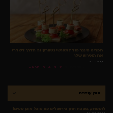
תפריט פינגר פוד למפגשי נטוורקינג: הדרך לשדרג
את האירוע שלך
קרא עוד »
« הקודם
1
2
3
4
5
הבא »
תוכן עניינים
להתפנק בשבת חתן בירושלים עם אוכל מוכן טעים!