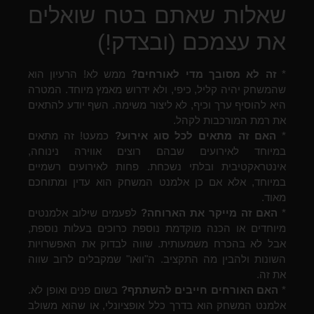
שאלות שאתם בטח שואלים
את עצמכם (ובצדק!)
*
זה לא מסובך מדי לאורחים?
ממש לא! הרעיון הוא
שהמשחק יהיה קליל, כיפי, ולא ידרוש מאמץ מיוחד. המטרה
היא להוסיף ערך וכיף, לא ליצור משימה. השף יודע להתאים
את רמת המורכבות לקהל.
*
האם זה מתאים לכל סוג אירוע?
כמעט! זה מתאים
במיוחד לאירועים שבהם רוצים אווירה נינוחה,
אינטראקטיבית ובלתי נשכחת. פחות לאירועים רשמיים
במיוחד, אלא אם כן אלמנט המשחק הוא עדין ומתוחכם
מאוד.
*
האם זה מייקר את הארוחה?
לפעמים שילוב אלמנטים
מיוחדים או הכנה מוקדמת נוספת כרוכים בעלות נוספת,
אבל לא בהכרח משמעותית. שווה לבדוק את האפשרויות
השונות ולהבין מה התקציב. ה"וואו" שמקבלים לרוב שווה
את זה.
*
האם האורחים חייבים להשתתף?
בשום פנים ואופן לא.
אלמנט המשחק הוא בדרך כלל אופציונלי, או שהוא משולב