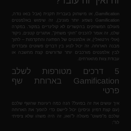
זה ואיך זה עובד?
Gamification, או מישחוק בעברית תקנית (אבל בואו נודה,
Gamification נשמע יותר מגניב), זה שימוש באלמנטים
מעולם המשחקים בהקשרים לא קולינריים במקור. במקרה
שלנו, זה אומר להכניס "חוקי משחק", אתגרים קטנים, ניקוד
(אולי וירטואלי), או אלמנטים של הפתעה והתקדמות – לתוך
מבנה הארוחה. זה יכול לנוע בין דברים פשוטים ומבדרים
לבין אלמנטים מורכבים יותר שדורשים קצת מחשבה או
עבודת צוות מהאורחים.
5 דרכים מטורפות לשלב
Gamification בארוחת שף
פרטי
איך עושים את זה בפועל? הנה כמה רעיונות שהשף שלכם
(עם קצת דמיון וניסיון) יכול ליישם כדי להפוך את הארוחה
שלכם מ"פשוט" מעולה ל"וואו, זה היה משהו שלא ציפיתי
לו!":