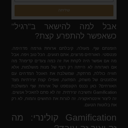
שליחה
אבל למה להישאר ב"רגיל"
כשאפשר להתפרע קצת?
הזמנתם שף. מעולה. קיבלתם ארוחת גורמה מדהימה.
פנטסטי. האורחים מרוצים, אתם רגועים. הכל טוב ויפה. אבל
מה אם אפשר היה לקחת את זה כמה צעדים קדימה? מה
אם הארוחה לא הייתה רק רצף של מנות מושלמות, אלא
חוויה כוללת, מרתקת, שמשלבת את האוכל המדהים עם
אלמנטים של משחק, הפתעה, ואפילו קצת יצירתיות מצד
האורחים? כאן נכנס הקונספט של ארוחת שף המשלבת
Gamification וחשיבה יצירתית. זה לא סתם להאכיל אנשים.
זה ליצור אינטראקציה. זה לגרות את החושים והמוח, לא רק
את בלוטות הטעם.
Gamification קולינרי: מה