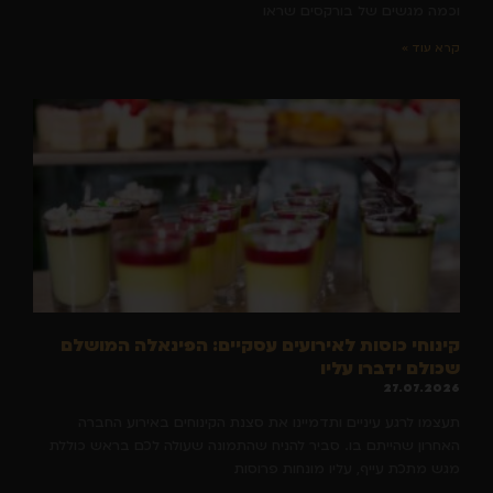
וכמה מגשים של בורקסים שראו
קרא עוד »
קינוחי כוסות לאירועים עסקיים: הפינאלה המושלם
שכולם ידברו עליו
27.07.2026
תעצמו לרגע עיניים ותדמיינו את סצנת הקינוחים באירוע החברה
האחרון שהייתם בו. סביר להניח שהתמונה שעולה לכם בראש כוללת
מגש מתכת עייף, עליו מונחות פרוסות