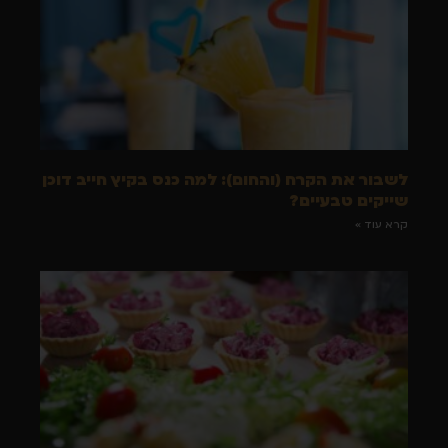
לשבור את הקרח (והחום): למה כנס בקיץ חייב דוכן
שייקים טבעיים?
קרא עוד »