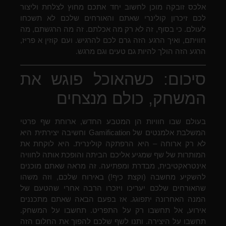
אלכס זובקה מוכן לחשוב יחד אתכם מחוץ לצלחת וליצור
לכם זיכרון קולינרי שאתם והאורחים שלכם לא תשכחו
לעולם. כי בסוף, זה לא רק מה אכלתם. זה מה הרגשתם, מה
חוויתם, ואיך הרגע הזה גרם לכם להרגיש. ועם קוזין א פריז,
הרגע הזה הולך להיות גם טעים וגם מרגש.
סיכום: כשהאוכל פוגש את
המשחק, כולם מנצחים
בעולם שבו חוויות הן המטבע החדש, ארוחת שף פרטי
המשלבת אלמנטים של Gamification וחשיבה יצירתית היא
לא רק ארוחה – היא הרפתקה קולינרית. היא לוקחת את
המותרות של שף שמגיע אליכם הביתה והופכת אותה לחוויה
אינטראקטיבית, מבדרת ומפתיעה. זה מראה שאתם מוכנים
להשקיע מחשבה (וקצת כיף!) באירוח שלכם, וזה משהו
שהאורחים שלכם יעריכו ויזכרו הרבה אחרי שהטעם של
המנה האחרונה יתפוגג. אז בפעם הבאה שאתם מתכננים
אירוע, אל תחשבו רק על התפריט. תחשבו על המשחק.
תחשבו על היצירה. ותנו לשף שלכם להפוך את החלום הזה