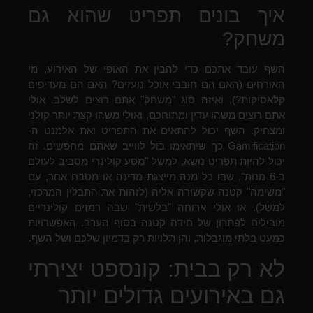
איך בונים תפריט שהוא גם
משחק?
השף עובד אתכם כדי להבין את האופי של האירוע, מי
האורחים (האם הם חובבי אוכל נועזים? האם הם מעדיפים
קלאסיקות?), ואיזה סוג "משחק" אתם רוצים לשלב. אולי
אתם רוצים משהו עדין ומתוחכם, ואולי משהו קצת יותר קולני
ומצחיק. השף יכול להתאים את התפריט ואת אלמנט ה-
Gamification כך שיתאימו בול לווייב שאתם מחפשים. זה
יכול להיות תפריט נושא, למשל "מסע קולינרי מסביב לעולם
ב-6 מנות", שבו כל מנה מייצגת מדינה או מטבח אחר, עם
"משימה" קטנה שקשורה אליה (לזהות את התבלין המרכזי,
למשל). או אולי ארוחה "בלשית" שבה רמזים קולינריים
מובילים לפתרון של חידה קטנה בסוף הערב. האפשרויות
כמעט בלתי מוגבלות, והן תלויות רק בדמיון שלכם ושל השף.
לא רק בבית: קונספט יצירתי
גם באירועים גדולים יותר