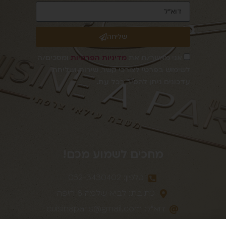
שליחה
אני מאשר/ת את
מדיניות הפרטיות
ומסכים/ה
לשימוש בפרטי לצורכי קשר, שירות ושליחת
עדכונים ניתן להסיר בכל עת.
מחכים לשמוע מכם!
טלפון: 052-3430402
כתובת: לביא שלמה 8 חיפה
דוא״לֹ:
cuisinaparis@gmail.com