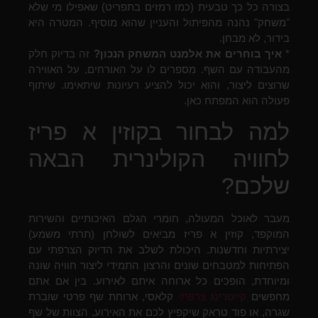
בצורה כל כך טבעית (כמו רמזים בתפריט) שאפילו מי שלא
"משחק" נהנה מהפיתול והעניין שהוא מוסיף. המטרה היא
בידור, לא מבחן.
*
איך בוחרים את אלמנט המשחק הנכון?
זה בדיוק חלק
מהעבודה עם השף. מספרים לו על האורחים, על האווירה
שרוצים ליצור, והוא יכול להציע רעיונות שיתאימו. שיתוף
פעולה הוא המפתח כאן.
למה לבחור בקוזין א פריז
לחוויה הקולינרית הבאה
שלכם?
מעבר לאוכל המעולה, חומרי הגלם האיכותיים והשירות
המוקפד, קוזין א פריז מביאים לשולחן (תרתי משמע)
יצירתיות וחדשנות. היכולת לשלב את הדיוק הצרפתי עם
הפתיחות למטבחים שונים והרצון התמידי ליצור חוויה שונה
ומיוחדת, הופכים כל ארוחה איתם לאירוע. בין אם אתם
מחפשים
קייטרינג צרפתי
קלאסי, ארוחת שף פרטי שוברת
שגרה, או פוד טראק שיקפיץ לכם את האירוע, הצוות של שף