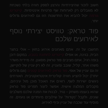
חשוב לזכור שהיצירתיות והרצון לספק חוויה בלתי נשכחת
לא מוגבלים רק לארוחות שף פרטיות אינטימיות.
קייטרינג
גורמה
יכול להביא את החדשנות הזו גם לאירועים גדולים
יותר.
פוד טראק: טוויסט יצירתי נוסף
לאירועים שלכם
תחשבו על זה. אתם מארגנים אירוע בחוץ – אולי בחצר
הבית, בגינה, או אפילו
קייטרינג לחתונה בטבע
. במקום דוכן
בופה רגיל, אתם מציבים פוד טראק מסוגנן. זה מיידית משדר
משהו אחר, קליל, שובב ומעניין. זה לא רק עניין של לוקיישן,
זה גם עניין של אופי.
פוד טראק לאירועים קטנים
(וגם גדולים
יותר!) יכול להציע חוויה קולינרית אינטראקטיבית. האורחים
ניגשים ישירות לשף, רואים את האוכל מוכן מול עיניהם,
מקבלים המלצה אישית. אפשר ליצור תפריט פוד טראק
שהוא בעצמו משחק – נגיד, לבנות את המנה שלכם משלבים
שונים, ולקבל "נקודות" על שילובים מיוחדים או נועזים. זה
מוסיף עוד שכבה של עניין וכיף לאירוע.