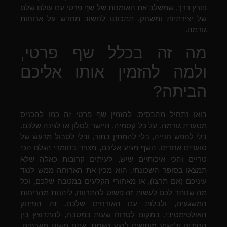
פורץ דרך, שמשלב את האומנות של שף פרטי עם עולם שלם
של יצירתיות ומשחק. תתכוננו לחשוב מחדש על ארוחות
גורמה.
מה זה בכלל שף פרטי,
ולמה להזמין אותו אליכם
הביתה?
בואו נתחיל מהבסיס. להזמין שף פרטי זה כמו להכניס
מסעדת גורמה, על כל קסמיה, היישר לסלון או לגינה שלכם.
בלי לחפש חנייה, בלי להמתין בתור, ובלי לסבול מרעש של
סועדים אחרים. השף מגיע אליכם, מצויד בחומרי הגלם הכי
טריים והכי איכותיים שיש, לעיתים קרובות כאלה שלא
תמצאו בסופר השכונתי. הוא מכין את הארוחה ממש לנגד
עיניכם (אם תרצו), או מאחורי הקלעים במטבח שלכם, וכל
מה שנותר לכם לעשות זה פשוט להתרווח, ליהנות מהריחות
המשגעים, ולבלות עם האורחים שלכם. זה הפינוק
האולטימטיבי. במקום לטרוח שעות במטבח, להתרוצץ בין
הסירים ולהגיע מותשים לרגע האמת, אתם פשוט מארחים.