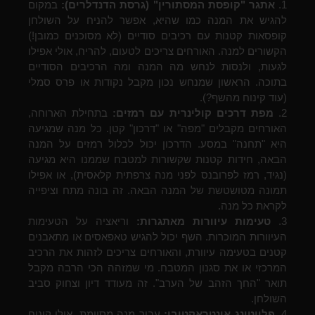
1.
אתגר "קופסת המסתורין" (גרסת הדנדלרים):
במקום
להגיש את המנה כמו שהיא, אפשר להניח על השולחן
קופסאות קטנות עם רכיבים סודיים (לא מסוכנים כמובן!)
הקשורים למנה. האורחים צריכים לטעום, להריח, אולי אפילו
לגעות, ולנסות לנחש מה המנה ומה הרכיבים הסודיים
בתוכה. הראשון שמנחש נכון מקבל נקודות או פרס סמלי
(עוד קינוח מהשף?).
2.
מפת דרכים קולינרית עם רמזים:
בתחילת הארוחה,
האורחים מקבלים "מפה" או "דרכון" קטן. כל מנה שמגיעה
היא "תחנה" במסע. הדרכון יכול לכלול רמזים על המנה
הבאה, חידות קטנות שקשורות למטבח שממנו היא מגיעה
(נגיד, רמז לפרובנס לפני מנה צרפתית קלאסית), או אפילו
תמונה מטושטשת של המנה הבאה. זה בונה מתח וציפייה
לקראת כל מנה.
3.
טעימות עיוורות מאתגרות:
וריאציה על הטעימות
העיוורות המוכרות. השף יכול להגיש טאפאסים או מתאבנים
קטנים בטעימה עיוורת, והאורחים צריכים לזהות את הרכיב
המרכזי או את סגנון המטבח. מי שמזהה הכי הרבה מקבל
תואר "החך הזהב של הערב". זה מעודד דיון וצחוק סביב
השולחן.
4.
פלייטינג אינטראקטיבי:
עבור מנה מסוימת, אולי קינוח