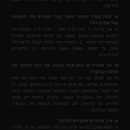
והירקות.
ש: למה תמיד כשאני חותך בצל העיניים שלי דומעות
ושל שפים לא?
ת: שני סודות: 1. סכין חדה מאד – סכין חדה חותכת את
התאים במקום למעוך אותם, וכך פחות תרכובות גופרית
משתחררות לאוויר. 2. השאירו את בסיס הבצל (ה"שורש")
שלם עד הסוף, משום ששם מרוכזים רוב החומרים
המדמיעים.
ש: אני מארח 30 איש מחר בערב. אני יכול לחתוך את
הסלט הבוקר?
ת: אל תעשו את זה. הירקות יאבדו את הפריכות ואת
הוויטמינים שלהם. אם אתם חייבים להכין מראש, חתכו רק
את הבצל והמלפפון ושמרו בקופסה אטומה במקרר (ללא
תיבול!). את העגבניות ועשבי התיבול הוסיפו רק סמוך
לאירוע. או לחלופין, תנו למומחים לעשות את העבודה
הקשה עבורכם.
ש: איך בוחרים שמן זית לסלט?
ת: חפשו שמן בכבישה קרה עם רמת חומציות של עד 0.5%.