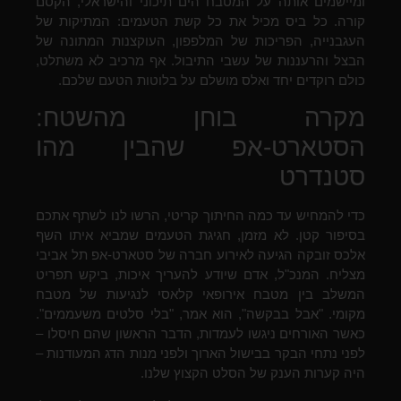
ומיישמים אותה על המטבח הים תיכוני והישראלי, הקסם
קורה. כל ביס מכיל את כל קשת הטעמים: המתיקות של
העגבנייה, הפריכות של המלפפון, העוקצנות המתונה של
הבצל והרעננות של עשבי התיבול. אף מרכיב לא משתלט,
כולם רוקדים יחד ואלס מושלם על בלוטות הטעם שלכם.
מקרה בוחן מהשטח:
הסטארט-אפ שהבין מהו
סטנדרט
כדי להמחיש עד כמה החיתוך קריטי, הרשו לנו לשתף אתכם
בסיפור קטן. לא מזמן, חגיגת הטעמים שמביא איתו השף
אלכס זובקה הגיעה לאירוע חברה של סטארט-אפ תל אביבי
מצליח. המנכ"ל, אדם שיודע להעריך איכות, ביקש תפריט
המשלב בין מטבח אירופאי קלאסי לנגיעות של מטבח
מקומי. "אבל בבקשה", הוא אמר, "בלי סלטים משעממים".
כאשר האורחים ניגשו לעמדות, הדבר הראשון שהם חיסלו –
לפני נתחי הבקר בבישול הארוך ולפני מנות הדג המעודנות –
היה קערות הענק של הסלט הקצוץ שלנו.