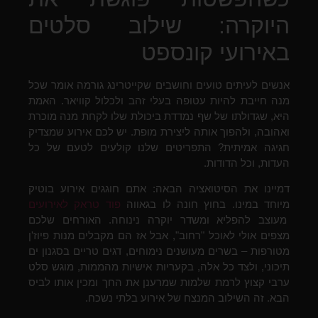
היוקרה: שילוב סלטים
באירועי קונספט
אנשים לעיתים טועים וחושבים שקייטרינג גורמה אומר שכל
מנה חייבת להיות עטופה בעלי זהב ולכלול קוויאר. האמת
היא, שגדולתו של שף נמדדת ביכולת שלו לקחת מנה מוכרת
ואהובה, ולהפוך אותה ליצירת מופת. יש לכם אירוע שמצדיק
חגיגה אמיתית? התפריטים שלנו קולעים לטעם של כל
העדות, וכל הדודות.
דמיינו את הסיטואציה הבאה: אתם חוגגים אירוע בוטיק
מיוחד במינו. בחוץ חונה לו בגאווה
פוד טראק לאירועים
מעוצב להפליא ומשדר יוקרה נינוחה. האורחים שלכם
מצפים אולי לאוכל "רחוב", אבל אז הם מקבלים מנות פיוז'ן
מטורפות – בשרים מעושנים נימוחים, דגים טריים בסגנון ים
תיכוני, ולצד כל אלה, בקעריות אישיות מהממות, מוגש סלט
ערבי קצוץ לרמת שלמות שמרענן את החך ומכין אותו לביס
הבא. זה השילוב המנצח של אירוע בלתי נשכח.