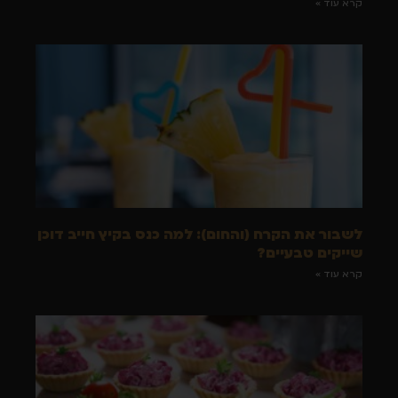
קרא עוד »
לשבור את הקרח (והחום): למה כנס בקיץ חייב דוכן
שייקים טבעיים?
קרא עוד »