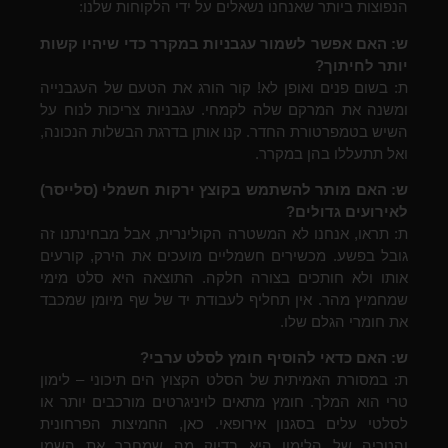
הנפוצות ביותר שאנחנו נשאלים על ידי הלקוחות שלנו:
ש: האם אפשר לשמור עגבניות במקרר כדי שיהיו קשות
יותר לחיתוך?
ת: בשום פנים ואופן לא! קור הורג את הטעם של העגבנייה
ומשנה את המרקם שלה לקמחי. עגבניות צריכות לנוח על
השיש בטמפרטורת החדר. קנו אותן בדרגת הבשלות הנכונה,
ואל תתעללו בהן במקרר.
ש: האם מותר להשתמש בקוצץ ירקות חשמלי (סלייסר)
לאירועים גדולים?
ת: תראו, אנחנו לא המשטרה הקולינרית, אבל מבחינתנו זה
גובל בפשע. מכשירים חשמליים מועכים את הירק, קורעים
אותו ולא חותכים בצורה חלקה. התוצאה היא סלט מימי
שמחמיץ מהר. אין תחליף לעבודת יד של שף מיומן שמכבד
את חומרי הגלם שלו.
ש: האם כדאי להוסיף חומץ לסלט ערבי?
ת: במסורת האמיתית של הסלט הקצוץ הים תיכוני – לימון
טרי הוא המלך. חומץ מתאים לויניגרטים מורכבים יותר או
לסלטי עלים בסגנון אירופאי. כאן, החמיצות הפרחונית
והטריה של הלימון היא בדיוק מה שמחבר את השמן