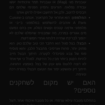
עגבניות מגי (Magi) או עגבניות תמר איכותיות יעשו
עבודה נפלאה. הזרעים והמיץ הפנימי שלהם הם
הבסיס לרוטב, ולכן אל תחשבו אפילו לרוקן אותן!
המלפפון:
הוא אחראי על הקראנץ'. אנחנו ב-Cuisine
A Paris אוהבים להשתמש במלפפוני בייבי או
מלפפוני אדמה קטנים וקשים כסלע. אין בהם כמעט
מים אגורים במרכז, מה שמבטיח שהסלט שלכם לא
יהפוך לבריכת שחייה דלוחה אחרי חמש דקות.
הבצל:
בצל סגול הוא החבר הכי טוב שלכם כאן. הוא
מתוק יותר, פחות אגרסיבי מהבצל הלבן, והוא מוסיף
פופ של צבע פסיכדלי לקערה. חיתוך הבצל חייב
להיות הקטן ביותר מבין כל הירקות. למה? כי אף אחד
לא רוצה ללעוס גוש ענק של בצל באמצע החגיגה.
חיתוך דק ומושקע יפזר את הטעם הבצלי בצורה רכה
ונעימה.
האם יש מקום לשחקנים
נוספים?
בהחלט! מטבח עילאי צרפתי, או כל מטבח איכותי אחר, דוגל