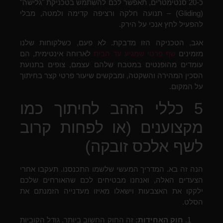
כ-20 סנטימטרים, תאפשר לכם להשתמש בטכניקת "גלישה"
(Gliding) – תנועה חלקה ורציפה קדימה ולמטה, מבלי
להפעיל לחץ אנכי על הירק.
אגב, הטכניקה הזו מדבקת. לא פעם, כשלקוחות שלנו
מזמינים
שף פרטי שמגיע עד הבית
לארוחה אינטימית, הם
עומדים מהופנטים במטבח שלהם עצמם, צופים בתנועת
הסכין המהירה והשקטה, ומבקשים שיעור פרטי קצר בחיתוך
על המקום.
5 כללי הזהב לחיתוך כמו
מקצוענים (או לפחות קרוב
לשף אלכס זובקה)
הנה זה בא. המדריך המעשי שלשמו התכנסנו. תעקבו אחרי
הצעדים האלה, ואנחנו מבטיחים לכם שהאורחים שלכם
ילקקו את האצבעות וישאלו מאיזו מעדנייה הזמנתם את
הסלט.
חוק האחידות:
זה החוק החשוב ביותר. גודל הקוביות