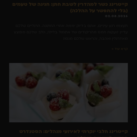
קייטרינג כשר למהדרין לשבת חתן: חגיגה של טעמים
(בלי להתפשר על ההלכה)
02.08.2026
תעצמו רגע עיניים. אתם בדיוק יממה אחרי החתונה. הרגליים שלכם
עדיין זועקות חמס מהריקודים של אתמול בלילה, הלב שלכם מפוצץ
מאדרנלין ואהבה, והראש שלכם מנסה
קרא עוד »
קייטרינג חלבי יוקרתי לאירועי מנהלים: הסטנדרט