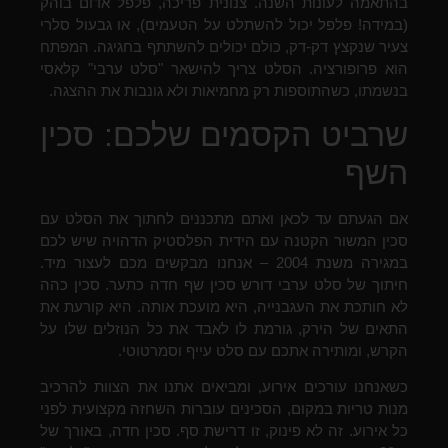
בהתאמה לעונות השנה. צנונית פריכה, פלפל אדום בוהק
(במידה! פלפל יכול להשתלט על הטעמים), או גבעול סלרי
צעיר שנקצץ דק-דק, כולם יכולים להשתתף בחגיגה. המפתח
הוא פרופורציה. הסלט צריך להישאר "סלט ערבי" קלאסי
בנשמתו, כשהתוספות רק מחמיאות ולא גונבות את ההצגה.
שרביט הקסמים שלכם: סכין
השף
אם הגעתם עד לכאן ואתם מתכננים לחתוך את הסלט עם
סכין המשור הקטנה עם הידית הפלסטיק הדהויה שיש לכם
במגירה משנת 2004 – אנחנו מבקשים מכם לעצור מיד.
חיתוך של סלט ערבי דורש סכין שף חדה כתער. סכין כהה
לא חותכת את העגבנייה, היא מועכת אותה. היא קורעת את
התאים של הירק, גורמת לו לאבד את כל הנוזלים שלו על
הקרש, ומותירה אתכם עם סלט עייף וסמרטוטי.
כשאנחנו עורכים אירוע, ומביאים אתנו את הצוות להרכיב
מנות טריות במקום, הסכינים עוברות השחזה מקצועית לפני
כל אירוע. זה לא פינוק, זו דרישת סף. סכין חדה, באורך של