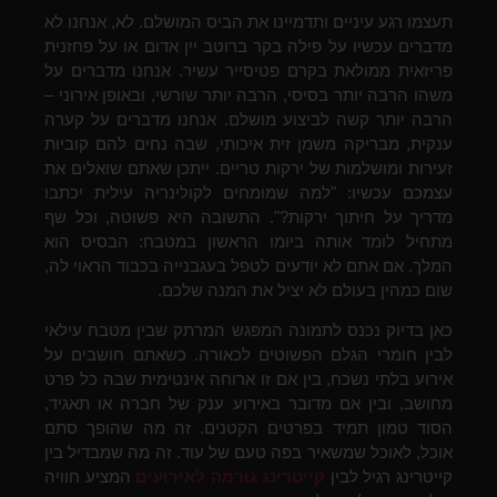
תעצמו רגע עיניים ותדמיינו את הביס המושלם. לא, אנחנו לא
מדברים עכשיו על פילה בקר ברוטב יין אדום או על פחזנית
פריזאית ממולאת בקרם פטיסייר עשיר. אנחנו מדברים על
משהו הרבה יותר בסיסי, הרבה יותר שורשי, ובאופן אירוני –
הרבה יותר קשה לביצוע מושלם. אנחנו מדברים על קערה
ענקית, מבריקה משמן זית איכותי, שבה נחים להם קוביות
זעירות ומושלמות של ירקות טריים. ייתכן שאתם שואלים את
עצמכם עכשיו: "למה שמומחים לקולינריה עילית יכתבו
מדריך על חיתוך ירקות?". התשובה היא פשוטה, וכל שף
מתחיל לומד אותה ביומו הראשון במטבח: הבסיס הוא
המלך. אם אתם לא יודעים לטפל בעגבנייה בכבוד הראוי לה,
שום כמהין בעולם לא יציל את המנה שלכם.
כאן בדיוק נכנס לתמונה המפגש המרתק שבין מטבח עילאי
לבין חומרי הגלם הפשוטים לכאורה. כשאתם חושבים על
אירוע בלתי נשכח, בין אם זו ארוחה אינטימית שבה כל פרט
מחושב, ובין אם מדובר באירוע ענק של חברה או תאגיד,
הסוד טמון תמיד בפרטים הקטנים. זה מה שהופך סתם
אוכל, לאוכל שמשאיר בפה טעם של עוד. זה מה שמבדיל בין
קייטרינג רגיל לבין
קייטרינג גורמה לאירועים
המציע
חוויה