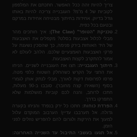
צריך להיות זהה ככל האפשר. חתכתם את המלפפון
לקוביות של 4 מ"מ? העגבנייה צריכה להיות באותו
גודל בדיוק. אחידות בחיתוך מבטיחה אחידות במרקם
ובטעם בכל כפית.
טכניקת "הטופר" (The Claw):
איך חותכים מהר
מבלי לכלול אצבעות בסלט? מקפלים את האצבעות
של היד האוחזת בירק פנימה, כך שהסכין נשענת על
פרקי האצבעות האמצעיים שלכם. הלהב לעולם לא
אמור להתקרב לקצות האצבעות.
חיתוך העגבנייה:
חצו את העגבנייה לשניים. הניחו
את החצי על הקרש כשהחלק השטוח כלפי מטה.
פרסו לפרוסות דקות לאורך, מבלי לנתק אותן לגמרי
בסוף (השאירו קצה מחובר). סובבו ב-90 מעלות,
חתכו לרוחב, והנה לכם קוביות מושלמות שלא
התפרקו בדרך.
הפרדת כוחות:
חתכו כל ירק בנפרד והניחו בקערה
גדולה. אל תערבבו עדיין! הערבוב המוקדם עלול
למעוך את הירקות ולגרום להם להפריש נוזלים לפני
הזמן.
אל תגעו בעשבי התיבול עד השנייה האחרונה: