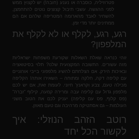
פטרוזיליה, כוסברה או נענע (חובה!) יש לקצוץ ממש
לפני ההגשה. עשבי תיבול קצוצים נוטים להתחמצן,
להשחיר לאבד מהארומה המטריפה שלהם אם הם
ממתינים יותר מדי זמן.
רגע, רגע, לקלף או לא לקלף את
המלפפון?
זוהי כנראה שאלת השאלות שקורעת משפחות ישראליות
מזה עשורים. התשובה המקצועית שלנו? תלוי בסיטואציה
ובאיכות הירק. אם הצלחתם להשיג מלפפוני בייבי אורגניים
עם קליפה דקה, חלקה ומתוחה – השאירו אותה! הקליפה
מכילה טעם, צבע וקראנץ' חיוני. לעומת זאת, אם יש לכם
מלפפון גדול עם קליפה עבה ומרירה קמעה, קילוף "זברה"
(פס קלוף, פס עם קליפה) יעניק לכם את הטוב משני
העולמות – גם אסתטיקה מרהיבה וגם טעם מאוזן.
רוטב הזהב הנוזלי: איך
לקשור הכל יחד