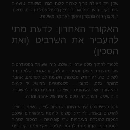
שמן זית מעולה צריך לצרוב קלות בגרון כשאתם טועמים
אותו נקי – זו עדות לנוגדי החמצון (הפוליפנולים) שבו. בסלט,
העקצוץ הזה מתמתן והופך לארומה משגעת.
האקורד האחרון: לדעת מתי
להעביר את השרביט (ואת
הסכין)
ללמוד לחתוך סלט ערבי מושלם, כזה שעומד בסטנדרטים
של מסעדות מישלן ומטבחי עילית, זו אמנות שלוקח זמן
לשלוט בה. זה דורש סבלנות, תשומת לב לפרטים, אהבה
לחומרי גלם, וכמובן – פלאסטרים בהישג יד לימים
הראשונים של האימונים. כשאתם חותכים סלט למשפחה
ביום שלישי בערב, זהו טקס יפהפה של אהבה והזנה.
אבל כשיש לכם אירוע מיוחד שחשוב לציין, כשאתם רוצים
להרשים באמת, להירגע ופשוט ליהנות מהאורחים שלכם
במקום להילחם בעגבניות שרי קופצניות – במקום לטרוח
במטבח, זו ההזדמנות להזמין אליכם מקצוענים. קייטרינג