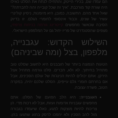
הם עמדו שם, בכירי הייטק, והתחילו לנתח את הסלט כאילו
היה שורת קוד מורכבת. "איך זה שכל קובייה זהה לחברתה?"
שאל אחד מהם. התשובה, כמובן, היא מיומנות, ניסיון קולינרי
עשיר של שנים, וכבוד אינסופי לחומרי הגלם. זו בדיוק
הסיבה שכאשר מחפשים
קייטרינג גורמה בניחוח צרפתי
,
מצפים שהסטנדרט של פריז יחול גם על המלפפון הישראלי.
השילוש הקדוש: עגבנייה,
מלפפון, בצל (ומה שביניהם)
הטעות הנפוצה ביותר של חובבנים היא לחשוב שסלט טוב
מתחיל בחיתוך. לא ולא, חברים. סלט גורמה מתחיל אצל
הירקן. אתם יכולים להיות הנינג'ות של עולם הסכינים, אבל
אם בחרתם חומרי גלם עייפים, הסלט שלכם יהיה, במקרה
הטוב, פשרה עצובה.
העגבנייה:
היא הלב הפועם של הסלט. אתם
מחפשים עגבניות אדומות ועזות, אבל לא רכות מדי. הן
צריכות להיות מוצקות למגע, כאלו שיעמדו בגבורה
מול להב הסכין ולא יהפכו לרסק ברגע שתגעו בהן.