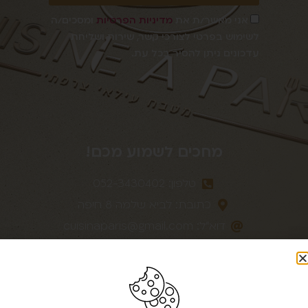
אני מאשר/ת את
מדיניות הפרטיות
ומסכים/ה
לשימוש בפרטי לצורכי קשר, שירות ושליחת
עדכונים ניתן להסיר בכל עת.
מחכים לשמוע מכם!
טלפון: 052-3430402
כתובת: לביא שלמה 8 חיפה
דוא״לֹ:
cuisinaparis@gmail.com
עיקבו אחרינו ברשתות