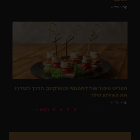
קרא עוד »
תפריט פינגר פוד למפגשי נטוורקינג: הדרך לשדרג
את האירוע שלך
קרא עוד »
« הקודם
1
2
3
4
5
הבא »