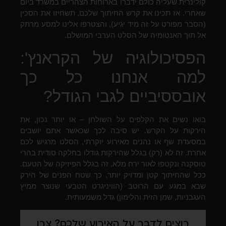
קולינרית שעליה כולם ידברו בארוחות הצהריים במשרד ביום
שאחרי. אז תכינו את קרש החיתוך שלכם, תשחיזו את הסכין
(הסבר מפורט על זה מיד יגיע), והצטרפו אלינו למסע מרתק
אל תוך האנטומיה של הסלט הערבי המושלם.
הפסיכולוגיה של הקראנץ':
למה אנחנו כל כך
אובססיביים לגבי הגודל?
בואו נשים את הקלפים על השולחן – או יותר נכון, את
הירקות על הקרש. יש סיבה לכך שכאשר אתם יושבים
במסעדת שף או נהנים מאירוע יוקרתי, הסלט מרגיש לכם
אחרת. זה לא (רק) בגלל שהירקות גודלו בחלקה סודית בהרי
טוסקנה ונקטפו לאור ירח מלא. זה בגלל הפיזיקה של הטעם.
ככל שהחיתוך קטן ומדויק יותר, כך שטח הפנים של הירק
שבא במגע עם הרוטב (הוויניגרט הטבעי שנוצר ממיץ
העגבניות, שמן הזית והלימון) גדל משמעותית.
רוצים לדבר על האירוע שלכם? צרו