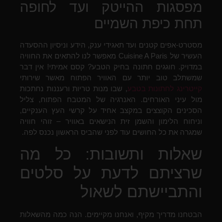
מפסגות ההייטק ועד לחופה
תחת כיפת השמיים
מסטרט-אפים קטנים ועד תאגידי ענק, הידע וניסיון ההסעדה
העשיר של Cuisine A Paris מאפשר לנו להתאים את החוויה
במדויק. חוגגים חתונה בחיק הטבע? קסם אמיתי! אין דבר
שמשתלב טוב יותר עם האוויר הפתוח מאשר שירותי
קייטרינג לחתונות בטבע
, שבו מנות טריות ורעננות נחתכות
מול עיני האורחים. האנרגיה של המטבח הפתוח, צליל
הסכינים הקוצצים במקצב אחיד על קרשי העץ הענקיים,
וניחוח הלימון והשמן זית הנישאים באוויר – זוהי חוויה
שמגרה את כל החושים עוד לפני שהביס הראשון נכנס לפה.
שאלות ותשובות: כל מה
שרציתם לדעת על סלטים
והתביישתם לשאול
הבטחנו מדריך מקיף, ואנחנו מקיימים. הנה כמה מהשאלות