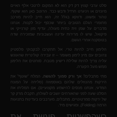
סלט ערבי קצוץ דק דק הוא לא המקום לרטבי אלף האיים
מיונזים או ויניגרט חרדל ודבש כבד. הרוטב כאן הוא שקוף,
טהור ופשוט, ודווקא בגלל זה, הוא חייב להיות מורכב
מחומרי הגלם הטובים ביותר שכסף יכול לקנות. אנחנו
מדברים על שמן זית כתית מעולה, עדיף מזן קורנייקי או
פיקואל, שיש לו מרירות עדינה ועשבוניות שמזכירה שדה
בטוסקנה אחרי הגשם.
הלימון חייב להיות טרי. אל תתקרבו לבקבוקי פלסטיק
צהובים עם מיץ לימון משומר – זו עבירה קולינרית שהעונש
עליה צריך להיות שלילת רישיון מטבח. סוחטים את הלימון
ממש מעל הקערה.
מתי מתבלים?
אך ורק סמוך להגשה.
המלח "שוטף" את
הירקות מהנוזלים שלהם באוסמוזה (סליחה על המונח
המדעי, אנחנו מנסים להישמע מקצועיים). אם תמליחו את
הסלט שעה לפני שהאורחים יושבים לשולחן, תקבלו מרק קר
של ירקות סמרטוטיים. מתבלים, מערבבים בעדינות בתנועות
הרמה (Folding), ומגישים מיד.
כשהפשטות פוגשת את